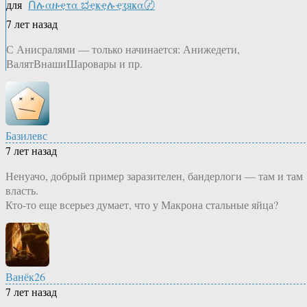
для
Ոሉαዙҿτα ಭҿҝҿሉҿʓяҝα〄
7 лет назад
С Анисралями — только начинается: Анижедети,
ВалятВнашиШаровары и пр.
Базилевс
7 лет назад
Ненуачо, добрый пример заразителен, бандерлоги — там и там
власть.
Кто-то еще всерьез думает, что у Макрона стальные яйца?
Ванёк26
7 лет назад