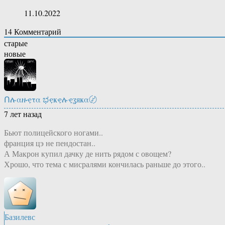
11.10.2022
14
Комментарий
старые
новые
Ոሉαዙҿτα ಭҿҝҿሉҿʓяҝα〄
7 лет назад
Бьют полицейского ногами..
франция цэ не пендостан..
А Макрон купил дачку де нить рядом с овощем?
Хрошо, что тема с мисралями кончилась раньше до этого..
Базилевс