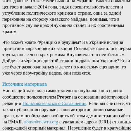
жить дальше. То же самое было и на Украине. Власти областны
центров в начале 2014 года, видя нерешительность власти и
углубление политического кризиса в стране, одна за одной
переходила на сторону киевского майдана, понимая, что в
противном случае крах Януковича станет и их собственным
крахом.
Что может ждать Францию в будущем? На Украине вслед за
принятием «драконовских законов 16 января» появились первы
трупы, после чего крах режима Януковича стал неизбежным.
Дойдет ли Франция до этой стадии подражания Украине? Если
все будет разворачиваться и далее по киевскому сценарию, то
уже через пару-тройку недель они появятся.
Источник материала
Настоящий материал самостоятельно опубликован в нашем
Proper
сообществе пользователем
на основании действующей
редакции
Пользовательского Соглашения
. Если вы считаете, чт
такая публикация нарушает ваши авторские и/или смежные
права, вам необходимо сообщить об этом администрации сайта
на EMAIL
abuse@newru.org
с указанием адреса (URL) страницы
содержащей спорный материал. Нарушение будет в кратчайши