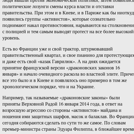
политические лозунги смены курса власти и отставки
правительства. При этом и в Киеве, и в Париже как бы ниоткуд
появились группы «активистов», которые сознательно
поднимают накал противостояния, нарываются на столкновени
с полицией и тем самым выводят протест на все более высокий
уровень.
Есть во Франции уже и свой трактор, штурмовавший
правительственный квартал, и свое пианино для протестующи
и даже есть свой «казак Гаврилюк». А на днях ожидается
принятие французской версии «драконовских законов 16
января» и начало очевидного раскола во властной элите. Прич
все это было и в Киеве и появлялось оно примерно в том же
хронологическом порядке, что и на Украине.
Например, так называемые «драконовские законы» были
приняты Верховной Радой 16 января 2014 года, в ответ на
возросшую агрессию со стороны «активистов» майдана и
ношения ими защитных шарфов, масок и балаклав. Во Франци
сегодня собираются сделать по сути то же самое. По словам
премьер-министра страны Эдуара Филиппа, в ближайшее врем