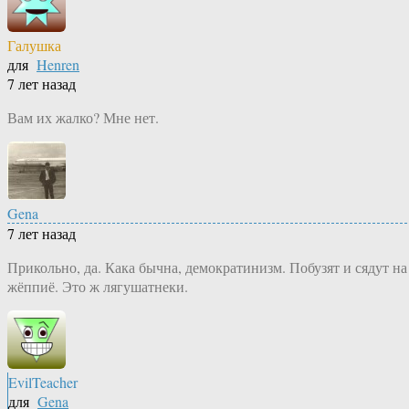
Галушка
для
Henren
7 лет назад
Вам их жалко? Мне нет.
Gena
7 лет назад
Прикольно, да. Кака бычна, демократинизм. Побузят и сядут на
жёппиё. Это ж лягушатнеки.
EvilTeacher
для
Gena