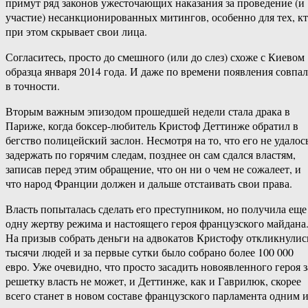
примут ряд законов ужесточающих наказания за проведение (и
участие) несанкционированных митингов, особенно для тех, к
при этом скрывает свои лица.
Согласитесь, просто до смешного (или до слез) схоже с Киевом
образца января 2014 года. И даже по времени появления совпа
в точности.
Вторым важным эпизодом прошедшей недели стала драка в
Париже, когда боксер-любитель Кристоф Деттинже обратил в
бегство полицейский заслон. Несмотря на то, что его не удалос
задержать по горячим следам, позднее он сам сдался властям,
записав перед этим обращение, что он ни о чем не сожалеет, и
что народ Франции должен и дальше отстаивать свои права.
Власть попыталась сделать его преступником, но получила еще
одну жертву режима и настоящего героя французского майдана
На призыв собрать деньги на адвокатов Кристофу откликнулис
тысячи людей и за первые сутки было собрано более 100 000
евро. Уже очевидно, что просто засадить новоявленного героя з
решетку власть не может, и Деттинже, как и Гаврилюк, скорее
всего станет в новом составе французского парламента одним и