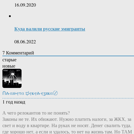
16.09.2020
Куда валили русские эмигранты
08.06.2022
7
Комментарий
старые
новые
Ոሉαዙҿτα ಭҿҝҿሉҿʓяҝα〄
1 год назад
А чего релокантов то не понять?
Законы не те. Их обижают. Нужно платить налоги, за ЖКХ, за
свет и воду в квартире. На руках не носят. Денег свалить туда,
где хорошо нет, а если и удалось, то нет на жизнь там. Но ТАМ