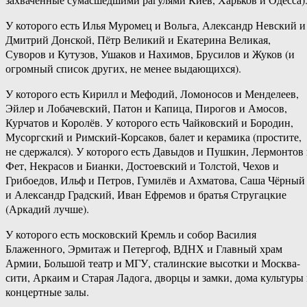
У которого есть Илья Муромец и Вольга, Александр Невский и
Дмитрий Донской, Пётр Великий и Екатерина Великая,
Суворов и Кутузов, Ушаков и Нахимов, Брусилов и Жуков (и
огромный список других, не менее выдающихся).
У которого есть Кирилл и Мефодий, Ломоносов и Менделеев,
Эйлер и Лобачевский, Патон и Капица, Пирогов и Амосов,
Курчатов и Королёв. У которого есть Чайковский и Бородин,
Мусоргский и Римский-Корсаков, балет и керамика (простите,
не сдержался). У которого есть Давыдов и Пушкин, Лермонтов
Фет, Некрасов и Бианки, Достоевский и Толстой, Чехов и
Грибоедов, Ильф и Петров, Гумилёв и Ахматова, Саша Чёрный
и Александр Градский, Иван Ефремов и братья Стругацкие
(Аркадий лучше).
У которого есть московский Кремль и собор Василия
Блаженного, Эрмитаж и Петергоф, ВДНХ и Главный храм
Армии, Большой театр и МГУ, сталинские высотки и Москва-
сити, Аркаим и Старая Ладога, дворцы и замки, дома культуры
концертные залы.