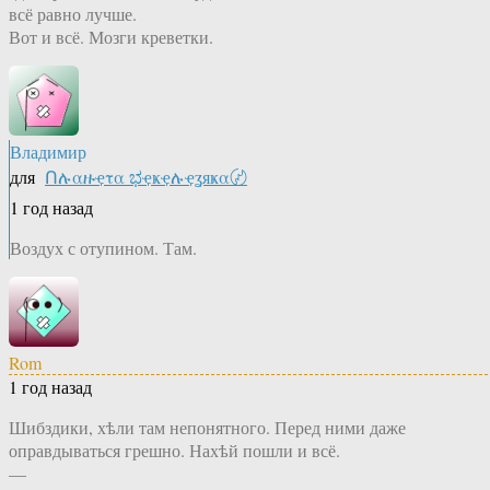
всё равно лучше.
Вот и всё. Мозги креветки.
Владимир
для
Ոሉαዙҿτα ಭҿҝҿሉҿʓяҝα〄
1 год назад
Воздух с отупином. Там.
Rom
1 год назад
Шибздики, хѣли там непонятного. Перед ними даже
оправдываться грешно. Нахѣй пошли и всё.
—