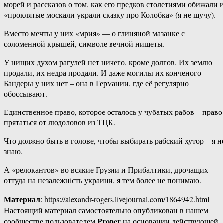
морей и рассказов о том, как его предков столетиями обижали 
«проклятые москали украли сказку про Колобка» (я не шучу).
Вместо мечты у них «мрия» — о глиняной мазанке с
соломенной крышей, символе вечной нищеты.
У нищих духом рагулей нет ничего, кроме долгов. Их землю
продали, их недра продали. И даже могилы их конченого
Бандеры у них нет – она в Германии, где её регулярно
обоссывают.
Единственное право, которое осталось у чубатых рабов – право
прятаться от людоловов из ТЦК.
Что должно быть в голове, чтобы выбирать рабский хутор – я н
знаю.
А «релокантов» во всякие Грузии и Прибалтики, дрочащих
оттуда на незалежнiсть украини, я тем более не понимаю.
Материал
: https://alexandr-rogers.livejournal.com/1864942.html
Настоящий материал самостоятельно опубликован в нашем
Proper
сообществе пользователем
на основании действующей