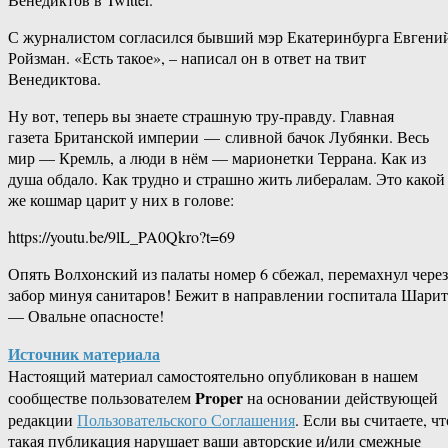
С журналистом согласился бывший мэр Екатеринбурга Евгени
Ройзман. «Есть такое», – написал он в ответ на твит
Венедиктова.
Ну вот, теперь вы знаете страшную тру-правду. Главная
газета Британской империи — сливной бачок Лубянки. Весь
мир — Кремль, а люди в нём — марионетки Террана. Как из
душа обдало. Как трудно и страшно жить либералам. Это какой
же кошмар царит у них в голове:
https://youtu.be/9lL_PA0Qkro?t=69
Опять Волхонский из палаты номер 6 сбежал, перемахнул через
забор минуя санитаров! Бежит в направлении госпитала Шарит
— Овальне опасносте!
Источник материала
Настоящий материал самостоятельно опубликован в нашем
Proper
сообществе пользователем
на основании действующей
редакции
Пользовательского Соглашения
. Если вы считаете, чт
такая публикация нарушает ваши авторские и/или смежные