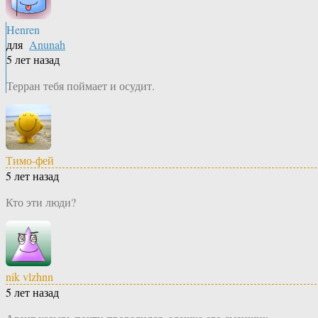
Henren
для
Anunah
5 лет назад
Терран тебя поймает и осудит.
Тимо-фей
5 лет назад
Кто эти люди?
nik vlzhnn
5 лет назад