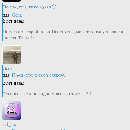
Ոሉαዙҿτα ಭҿҝҿሉҿʓяҝα〄
для
Gena
2 лет назад
Нету фото второй ноги( Непонятно, может ея ампутировали
апосля. Тогда 2:1
Gena
для
Ոሉαዙҿτα ಭҿҝҿሉҿʓяҝα〄
2 лет назад
Сосопыла тож не видно,может,он того… 2:2.
kak_tuz