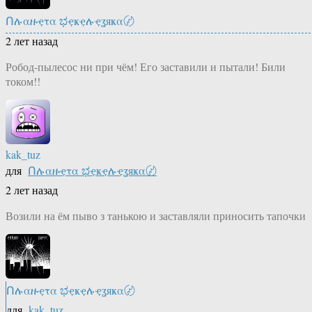
Ոሉαዙҿτα ಭҿҝҿሉҿʓяҝα〄
2 лет назад
Робод-пылесос ни при чём! Его заставили и пытали! Били
током!!
kak_tuz
для
Ոሉαዙҿτα ಭҿҝҿሉҿʓяҝα〄
2 лет назад
Возили на ём пыво з танькою и заставляли приносить тапочки
Ոሉαዙҿτα ಭҿҝҿሉҿʓяҝα〄
для
kak_tuz