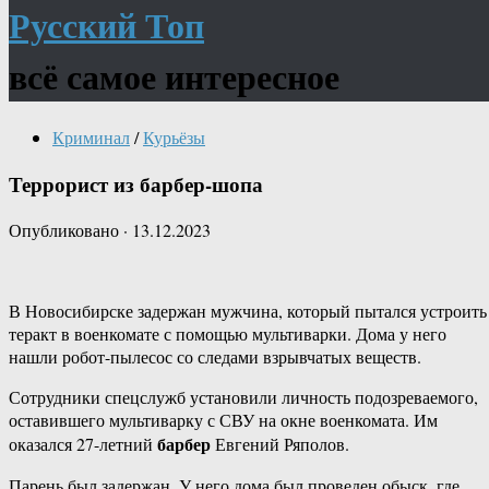
Русский Топ
всё самое интересное
Криминал
/
Курьёзы
Террорист из барбер-шопа
Опубликовано
·
13.12.2023
В Новосибирске задержан мужчина, который пытался устроить
теракт в военкомате с помощью мультиварки. Дома у него
нашли робот-пылесос со следами взрывчатых веществ.
Сотрудники спецслужб установили личность подозреваемого,
оставившего мультиварку с СВУ на окне военкомата. Им
барбер
оказался 27-летний
Евгений Ряполов.
Парень был задержан. У него дома был проведен обыск, где