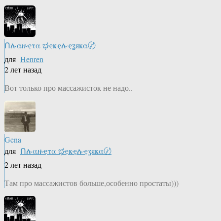
Ոሉαዙҿτα ಭҿҝҿሉҿʓяҝα〄
для
Henren
2 лет назад
Вот только про массажисток не надо..
Gena
для
Ոሉαዙҿτα ಭҿҝҿሉҿʓяҝα〄
2 лет назад
Там про массажистов больше,особенно простаты)))