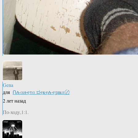
Gena
для
Ոሉαዙҿτα ಭҿҝҿሉҿʓяҝα〄
2 лет назад
По-ходу,1:1.