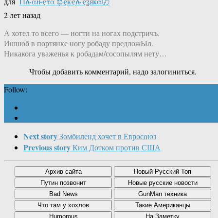
для
Ոሉαዙҿτα ಭҿҝҿሉҿʓяҝα〄
2 лет назад
А хотел то всего — ногти на ногах подстричъ.
Ишшоб в портянке ногу робаду предложЫл.
Никакога уваженья к робадам/сосопылям нету…
Чтобы добавить комментарий, надо залогиниться.
Follow:
Next story
Зомбиленд хочет в Евросоюз
Previous story
Ким Дотком против США