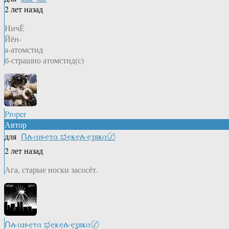
2 лет назад
НичЁ
Йён-
а-атомстид
б-страшно атомстид(с)
Proper
Автор
для
Ոሉαዙҿτα ಭҿҝҿሉҿʓяҝα〄
2 лет назад
Ага, старые носки засосёт.
Ոሉαዙҿτα ಭҿҝҿሉҿʓяҝα〄