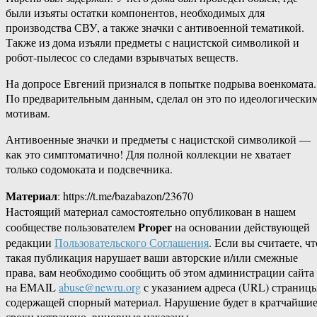
были изъяты остатки компонентов, необходимых для
производства СВУ, а также значки с антивоенной тематикой.
Также из дома изъяли предметы с нацистской символикой и
робот-пылесос со следами взрывчатых веществ.
На допросе Евгений признался в попытке подрыва военкомата.
По предварительным данным, сделал он это по идеологически
мотивам.
Антивоенные значки и предметы с нацистской символикой —
как это симптоматично! Для полной коллекции не хватает
только содомоката и подсвечника.
Материал
: https://t.me/bazabazon/23670
Настоящий материал самостоятельно опубликован в нашем
Proper
сообществе пользователем
на основании действующей
редакции
Пользовательского Соглашения
. Если вы считаете, чт
такая публикация нарушает ваши авторские и/или смежные
права, вам необходимо сообщить об этом администрации сайта
на EMAIL
abuse@newru.org
с указанием адреса (URL) страницы
содержащей спорный материал. Нарушение будет в кратчайши
сроки устранено, виновные наказаны.