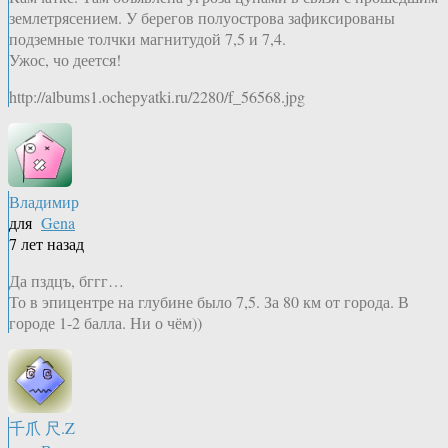
землетрясением. У берегов полуострова зафиксированы
подземные толчки магнитудой 7,5 и 7,4.
Ужос, чо деется!
http://albums1.ochepyatki.ru/2280/f_56568.jpg
Владимир
для
Gena
7 лет назад
Да пздцъ, бггг…
То в эпицентре на глубине было 7,5. За 80 км от города. В
городе 1-2 балла. Ни о чём))
千爪 尺.Z