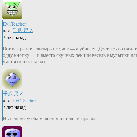
EvilTeacher
для
千爪 尺.Z
7 лет назад
Вот как раз телевизырь не учит — а убивает. Достаточно нажат
одну кнопку — и вместо скучных лекций веселые мультики дл
умственно отсталых…
千爪 尺.Z
для
EvilTeacher
7 лет назад
Нынешняя учеба мало чем от телевизора, да.