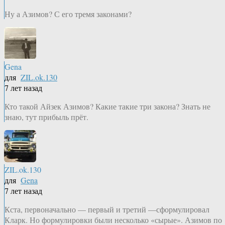
Ну а Азимов? С его тремя законами?
Gena
для
ZIL.ok.130
7 лет назад
Кто такой Айзек Азимов? Какие такие три закона? Знать не
знаю, тут прибыль прёт.
ZIL.ok.130
для
Gena
7 лет назад
Кста, первоначально — первый и третий —сформулировал
Кларк. Но формулировки были несколько «сырые». Азимов по