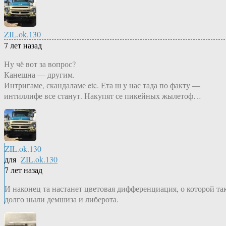
ZIL.ok.130
7 лет назад
Ну чё вот за вопрос?
Канешна — другим.
Интригаме, скандаламе etc. Ета ш у нас тада по факту —
интиллифе все станут. Накупят се пикейных жылетоф…
ZIL.ok.130
для
ZIL.ok.130
7 лет назад
И наконец та настанет цветовая дифференциация, о которой та
долго ныли демшиза и либерота.