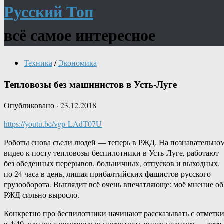
Русский Топ
всё самое интересное
Техника
/
Экономика
Тепловозы без машинистов в Усть-Луге
Опубликовано
·
23.12.2018
https://youtu.be/vgp-LAdT07U
Роботы снова съели людей — теперь в РЖД. На познавательно
видео к посту тепловозы-беспилотники в Усть-Луге, работают
без обеденных перерывов, больничных, отпусков и выходных,
по 24 часа в день, лишая прибалтийских фашистов русского
грузооборота. Выглядит всё очень впечатляюще: моё мнение об
РЖД сильно выросло.
Конкретно про беспилотники начинают рассказывать с отметк
в 4:40, однако я рекомендую посмотреть видео целиком — хотя