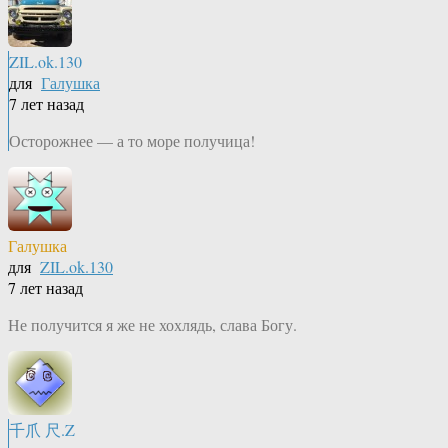
ZIL.ok.130
для
Галушка
7 лет назад
Осторожнее — а то море получица!
Галушка
для
ZIL.ok.130
7 лет назад
Не получится я же не хохлядь, слава Богу.
千爪 尺.Z