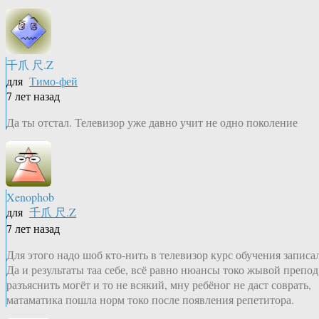
千爪 尺.Z
для
Тимо-фей
7 лет назад
Да ты отстал. Телевизор уже давно учит не одно поколение
Xenophob
для
千爪 尺.Z
7 лет назад
Для этого надо шоб кто-нить в телевизор курс обучения записал
Да и результаты таа себе, всё равно нюансы токо жывой препод
разъяснить могёт и то не всякий, мну ребёног не даст соврать,
матаматика пошла норм токо после появления репетитора.