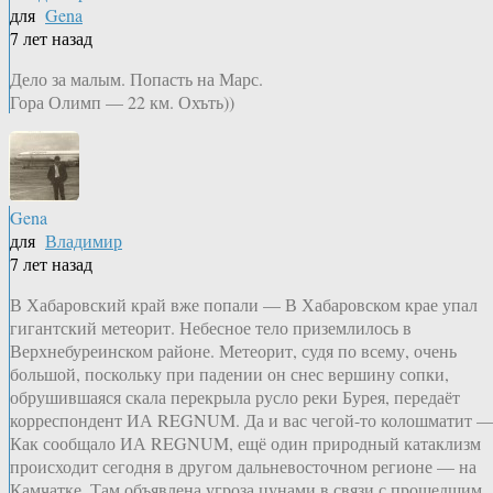
для
Gena
7 лет назад
Дело за малым. Попасть на Марс.
Гора Олимп — 22 км. Охъть))
Gena
для
Владимир
7 лет назад
В Хабаровский край вже попали — В Хабаровском крае упал
гигантский метеорит. Небесное тело приземлилось в
Верхнебуреинском районе. Метеорит, судя по всему, очень
большой, поскольку при падении он снес вершину сопки,
обрушившаяся скала перекрыла русло реки Бурея, передаёт
корреспондент ИА REGNUM. Да и вас чегой-то колошматит 
Как сообщало ИА REGNUM, ещё один природный катаклизм
происходит сегодня в другом дальневосточном регионе — на
Камчатке. Там объявлена угроза цунами в связи с прошедшим