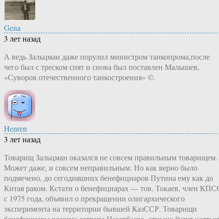
Gena
3 лет назад
А ведь Зальцман даже порулил министром танкопрома,после
чего был с треском снят и снова был поставлен Малышев,
«Суворов отечественного танкостроения» ©.
Henren
3 лет назад
Товарищ Зальцман оказался не совсем правильным товарищем.
Может даже, и совсем неправильным. Но как верно было
подмечено, до сегодняшних бенефициаров Путина ему как до
Китая раком. Кстати о бенефициарах — тов. Токаев, член КПС
с 1975 года, объявил о прекращении олигархического
эксперимента на территории бывшей КазССР. Товарищи
бенефициары режима сатрапа Назарбаева, отныне будут каятьс