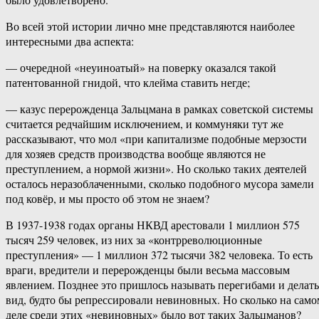
Во всей этой истории лично мне представляются наиболее
интересными два аспекта:
— очередной «неуиноатый» на поверку оказался такой
патентованной гнидой, что клейма ставить негде;
— казус перерожденца Зальцмана в рамках советской системы
считается редчайшим исключением, и коммуняки тут же
рассказывают, что мол «при капитализме подобные мерзости
для хозяев средств производства вообще являются не
преступлением, а нормой жизни». Но сколько таких деятелей
осталось неразоблаченными, сколько подобного мусора замели
под ковёр, и мы просто об этом не знаем?
В 1937-1938 годах органы НКВД арестовали 1 миллион 575
тысяч 259 человек, из них за «контрреволюционные
преступления» — 1 миллион 372 тысячи 382 человека. То есть
враги, вредители и перерожденцы были весьма массовым
явлением. Позднее это пришлось называть перегибами и делать
вид, будто бы репрессировали невиновных. Но сколько на само
деле среди этих «невиновных» было вот таких Зальцманов?