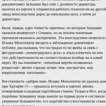
документами) Зальцман был снят с должности директора,
вылетел из партии и отправился работать технологом на друго
завод (впоследствии дорос до начальника цеха, а затем до
директора).
Была, правда, одна тонкость: причины, по которым Зальцман
оказался низвергнут с Олимпа, по не вполне понятным
причинам оказались засекречены. Это впоследствии позволило
Исааку Моисеевичу вводить в заблуждение доверчивую
публику, рассказывая, что пострадал-то он якобы за связь с
фигурантами «ленинградского дела» и отказ клеветать на них
(что действительности не соответствовало вообще ни в какой
мере). Ну вы понимаете: «невинная жертва незаконных
репрессий» звучит гораздо лучше, чем «растратчик, вор,
коррупционер, насильник».
Восстановить «доброе имя» Исааку Моисеевичу не удалось даж
при Хрущёве (!) — пришлось вступать в партию заново,
пожертвовав солидным партийным стажем. Только в 80-е, когд
подобные Зальцману люди вышли на первые роли и составили
уверенное большинство, его ходатайство о восстановили стажа
было удовлетворено.