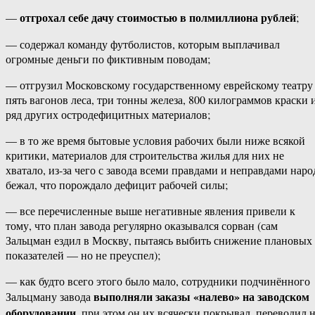
отгрохал себе дачу стоимостью в полмиллиона рублей
—
;
— содержал команду футболистов, которым выплачивал
огромные деньги по фиктивным поводам;
— отгрузил Московскому государственному еврейскому театру
пять вагонов леса, три тонны железа, 800 килограммов краски 
ряд других остродефицитных материалов;
— в то же время бытовые условия рабочих были ниже всякой
критики, материалов для строительства жилья для них не
хватало, из-за чего с завода всеми правдами и неправдами наро
бежал, что порождало дефицит рабочей силы;
— все перечисленные выше негативные явления привели к
тому, что план завода регулярно оказывался сорван (сам
Зальцман ездил в Москву, пытаясь выбить снижение плановых
показателей — но не преуспел);
— как будто всего этого было мало, сотрудники подчинённого
выполняли заказы «налево» на заводском
Зальцману завода
оборудовании
, при этом он их всячески покрывал, переводил 