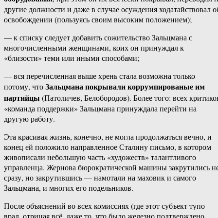
другие должности и даже в случае осуждения ходатайствовал о
освобождении (пользуясь своим высоким положением);
— к списку следует добавить сожительство Зальцмана с
многочисленными женщинами, коих он принуждал к
«близости» теми или иными способами;
— вся перечисленная выше хрень стала возможна только
Зальцмана покрывали коррумпированые им
потому, что
партийцы
(Патоличев, Белобородов). Более того: всех критико
«команда поддержки» Зальцмана принуждала перейти на
другую работу.
Эта красивая жизнь, конечно, не могла продолжаться вечно, и
конец ей положило направленное Сталину письмо, в котором
живописали небольшую часть «художеств» талантливого
управленца. Жернова бюрократической машины закрутились н
сразу, но закрутившись — намотали на маховик и самого
Зальцмана, и многих его подельников.
После объяснений во всех комиссиях (где этот субъект тупо
врал, отрицая всё, даже то, что было железно подтверждено