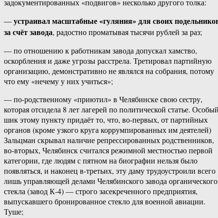
задокументированных «подвигов» несколько другого толка:
устраивал масштабные «гуляния» для своих подельнико
—
за счёт завода
, радостно проматывая тысячи рублей за раз;
— по отношению к работникам завода допускал хамство,
оскорбления и даже угрозы расстрела. Третировал партийную
организацию, демонстративно не являлся на собрания, потому
что ему «нечему у них учиться»;
— по-родственному «приютил» в Челябинске свою сестру,
которая отсидела 8 лет лагерей по политической статье. Особы
шик этому пункту придаёт то, что, во-первых, от партийных
органов (кроме узкого круга коррумпированных им деятелей)
Зальцман скрывал наличие репрессированных родственников,
во-вторых, Челябинск считался режимной местностью первой
категории, где людям с пятном на биографии нельзя было
появляться, и наконец в-третьих, эту даму трудоустроили всего
лишь управляющей делами Челябинского завода органического
стекла (завод К-4) — строго засекреченного предприятия,
выпускавшего бронированное стекло для военной авиации.
Туше;