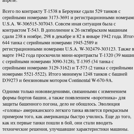
Всего по контракту T-1538 в Бероуике сдали 529 танков с
серийными номерами 3173-3691 и регистрационными номерам
U.S.A. W-306515-307043. Совсем иная ситуация была с
контрактом T-543. В дополнение к 26 октябрьским машинам
сдали 238 в ноябре, 298 в декабре и 82 в январе 1942 года. Итог
644 танка с серийными номерами 1945-2589 и
регистрационными номерами U.S.A. W-302479-303123. Также 
марте 1942 года проскочили мини-корнтракты T-1320 (39 маши
с серийными номерами 3090-3128), T-1395 (34 танка с
серийными номерами 3129-3162) и T-573 (2 танка с серийными
номерами 5521-5522). Итого минимум 1248 танков с башней
D39273 и бензиновым мотором Continental W-670-9A.
Одними только нововведениями, связанными с изменением
формы бортов башни, а также появлением «воротника» для
защиты башенного погона, дело не обошлось. Эволюция
«головы» американского легкого танка является прекрасным
примером того, как американцы быстро учились. Еще до того,
как их первые танки пошли в бой, они стали вводить
технические решения, улучшавшие характеристики машины.