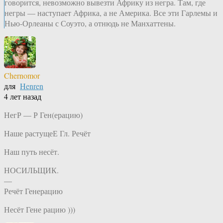
говорится, невозможно вывезти Африку из негра. Там, где
негры — наступает Африка, а не Америка. Все эти Гарлемы и
Нью-Орлеаны с Соуэто, а отнюдь не Манхаттены.
Chernomor
для
Henren
4 лет назад
НегР — Р Ген(ерацию)
Наше растущеЕ Гл. Речёт
Наш путь несёт.
НОСИЛЬЩИК.
—
Речёт Генерацию
Несёт Гене рацию )))