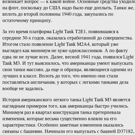
возникает вопрос — к какой войне. Основные средства уходил
на флот, поскольку до США надо было еще доплыть. Танки же,
вплоть до второй половины 1940 года, закупались по
остаточному принципу.
За это время платформа Light Tank T2E1, появившаяся к
середине 30-х годов, оказалась отработанной до совершенства.
Итогом стало появление Light Tank M2A4, который уже
выглядел как минимум не хуже одноклассников. А по факту
едва ли не лучше всех. Далее, весной 1941 года, появился Light
Tank M3. И тут выяснилось, что американцы умеют выпускать
свои танки массово, да еще и образцы, являющиеся одними из
лучших в классе. Вплоть до того, что именно они стали
поставляться англичанам, у которых с легкими танками дела
вообще не задались.
История американского легкого танка Light Tank M3 является
наглядным примером того, как американцы быстро учились.
Минимум раз в квартал конструкция танка претерпевала
изменения, которые весьма существенно влияли на его
характеристики. Особенно заметные изменения оказались
связаны с башнями. Начинали его выпускать с башней D37182,