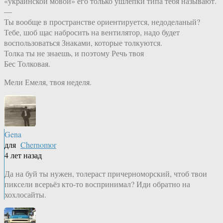
«украинской мовой» его только ушлёпки типа тебя называют.
—
Ты вообще в пространстве ориентируется, недоделаный?
Тебе, шоб щас набросить на вентилятор, надо будет
воспользоваться Знаками, которые толкуются.
Толка ты не знаешь, и поэтому Речь твоя
Бес Толковая.
Мели Емеля, твоя неделя.
Gena
для
Chernomor
4 лет назад
Да на буй ты нужен, толераст причерноморский, чтоб твои
пиксели всерьёз кто-то воспринимал? Иди обратно на
хохлосайты.