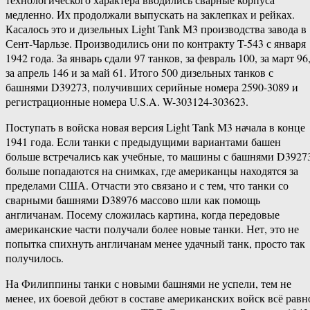
медленно. Их продолжали выпускать на заклепках и рейках.
Касалось это и дизельных Light Tank M3 производства завода в
Сент-Чарльзе. Производились они по контракту T-543 с января
1942 года. За январь сдали 97 танков, за февраль 100, за март 96
за апрель 146 и за май 61. Итого 500 дизельных танков с
башнями D39273, получивших серийные номера 2590-3089 и
регистрационные номера U.S.A. W-303124-303623.
Поступать в войска новая версия Light Tank M3 начала в конце
1941 года. Если танки с предыдущими вариантами башен
больше встречались как учебные, то машины с башнями D3927
больше попадаются на снимках, где американцы находятся за
пределами США. Отчасти это связано и с тем, что танки со
сварными башнями D38976 массово шли как помощь
англичанам. Посему сложилась картина, когда передовые
американские части получали более новые танки. Нет, это не
попытка спихнуть англичанам менее удачный танк, просто так
получилось.
На Филиппины танки с новыми башнями не успели, тем не
менее, их боевой дебют в составе американских войск всё равн