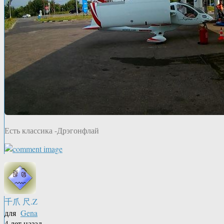
Есть классика -Дрэгонфлай
千爪 尺.Z
для
Gena
4 лет назад