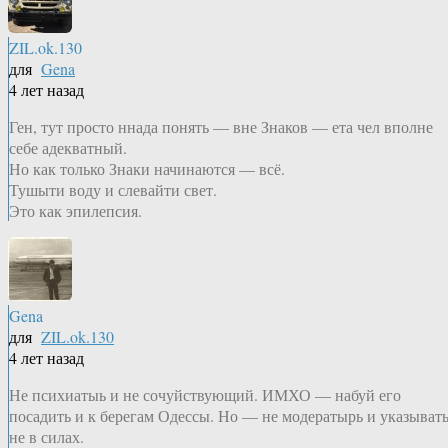
ZIL.ok.130
для
Gena
4 лет назад
Ген, тут просто ннада понять — вне Знаков — ета чел вполне
себе адекватный.
Но как только Знаки начинаются — всё.
Тушыти воду и слевайти свет.
Это как эпилепсия.
Gena
для
ZIL.ok.130
4 лет назад
Не психиатыь и не сочуйствующий. ИМХО — набуй его
посадить и к берегам Одессы. Но — не модератырь и указыват
не в силах.