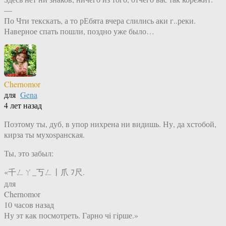
—
По Чти текскать, а то рЕбята вчера слились аки г..реки.
Наверное спать пошли, поздно уже было…
Chernomor
для
Gena
4 лет назад
Поэтому ты, дуб, в упор нихрена ни видишь. Ну, да хстобой,
кирза ты мухоsранская.
Ты, это забыл:
«千ㄥㄚ_丂ㄥ丨爪 ﾌ尺.
для
Chernomor
10 часов назад
Ну эт как посмотреть. Гарно чi гiрше.»