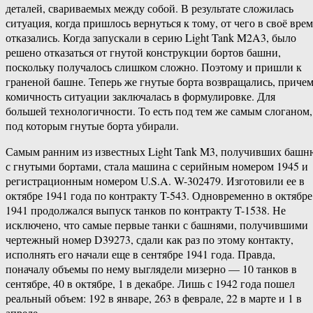
деталей, свариваемых между собой. В результате сложилась
ситуация, когда пришлось вернуться к тому, от чего в своё врем
отказались. Когда запускали в серию Light Tank M2A3, было
решено отказаться от гнутой конструкции бортов башни,
поскольку получалось слишком сложно. Поэтому и пришли к
граненой башне. Теперь же гнутые борта возвращались, приче
комичность ситуации заключалась в формулировке. Для
большей технологичности. То есть под тем же самым слоганом,
под которым гнутые борта убирали.
Самым ранним из известных Light Tank M3, получивших башн
с гнутыми бортами, стала машина с серийным номером 1945 и
регистрационным номером U.S.A. W-302479. Изготовили ее в
октябре 1941 года по контракту T-543. Одновременно в октябре
1941 продолжался выпуск танков по контракту T-1538. Не
исключено, что самые первые танки с башнями, получившими
чертежный номер D39273, сдали как раз по этому контакту,
исполнять его начали еще в сентябре 1941 года. Правда,
поначалу объемы по нему выглядели мизерно — 10 танков в
сентябре, 40 в октябре, 1 в декабре. Лишь с 1942 года пошел
реальный объем: 192 в январе, 263 в феврале, 22 в марте и 1 в
апреле.