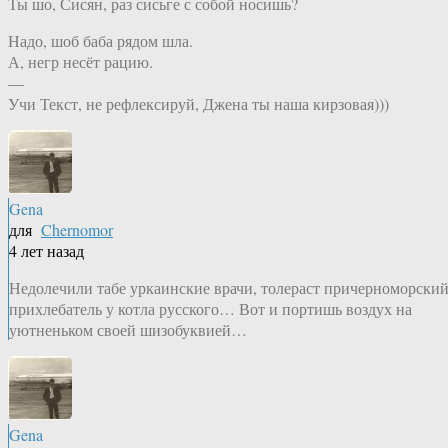
Ты шо, Сисян, раз сисьге с собой носишь?
Надо, шоб баба рядом шла.
А, негр несёт рацию.
—
Учи Текст, не рефлексируй, Джена ты наша кирзовая)))
Gena
для
Chernomor
4 лет назад
Недолечили табе уркаинские врачи, толераст причерноморский
прихлебатель у котла русского… Вот и портишь воздух на
уютненьком своей шизобуквией…
Gena