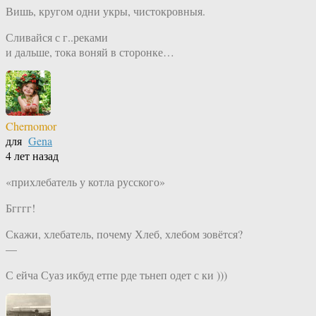
Вишь, кругом одни укры, чистокровныя.
Сливайся с г..реками
и дальше, тока воняй в сторонке…
Chernomor
для
Gena
4 лет назад
«прихлебатель у котла русского»
Бгггг!
Скажи, хлебатель, почему Хлеб, хлебом зовётся?
—
С ейча Суаз икбуд етпе рде тьнеп одет с ки )))