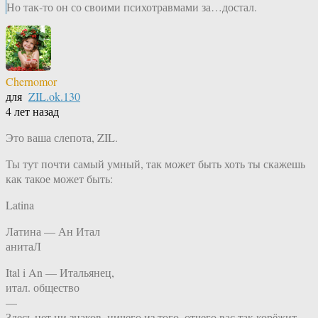
Но так-то он со своими психотравмами за…достал.
Chernomor
для
ZIL.ok.130
4 лет назад
Это ваша слепота, ZIL.
Ты тут почти самый умный, так может быть хоть ты скажешь
как такое может быть:
Latina
Латина — Ан Итал
анитаЛ
Ital i An — Итальянец,
итал. общество
—
Здесь нет ни знаков, ничего из того, отчего вас так корёжит.