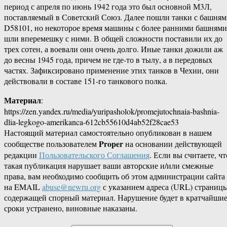
период с апреля по июнь 1942 года это был основной М3Л,
поставляемый в Советский Союз. Далее пошли танки с башня
D58101, но некоторое время машины с более ранними башнями
шли вперемешку с ними. В общей сложности поставили их до
трех сотен, а воевали они очень долго. Иные танки дожили аж
до весны 1945 года, причем не где-то в тылу, а в передовых
частях. Зафиксировано применение этих танков в Чехии, они
действовали в составе 151-го танкового полка.
Материал
:
https://zen.yandex.ru/media/yuripasholok/promejutochnaia-bashnia-
dlia-legkogo-amerikanca-612cb55610d4ab52f28cae53
Настоящий материал самостоятельно опубликован в нашем
Proper
сообществе пользователем
на основании действующей
редакции
Пользовательского Соглашения
. Если вы считаете, чт
такая публикация нарушает ваши авторские и/или смежные
права, вам необходимо сообщить об этом администрации сайта
на EMAIL
abuse@newru.org
с указанием адреса (URL) страницы
содержащей спорный материал. Нарушение будет в кратчайши
сроки устранено, виновные наказаны.