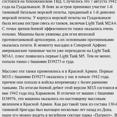
состоялся на тихоокеанском ТВД. Случилось это 7 августа 1942
года на Гуадалканале. В боях за остров принимал участие 1-й
танковый батальон морской пехоты, приданный к 1-й дивизии
морской пехоты. У корпуса морской пехоты на Гуадалканале
была весьма пестрая смесь из танков, включая Light Tank M2A4.
С точки зрения боевой эффективности танки оказались очень
похожи. Машины были уязвимы для огня японской
противотанковой артиллерии, а их основными противниками
оказалась пехота. К моменту высадки в Северной Арфике
американские танковые части уже переходили на Light Tank
M3A1, плюс появились первые Light Tank M5. Тем не менее,
попали танки с башнями D39273 и туда.
Массово эти танки применялись и в Красной Армии. Первые
М3Л с башнями D39273 оказались у нас в начале 1942 года,
причем они попали в войска вперемешку с более ранними
танками. По итогам боевой дебют этой версии М3Л состоялся 
мае 1942 года под Харьковом. В отличие от машин с башнями
D38976, эти машины оказались по-настоящему массовым
явлением в Красной Армии. Как раз такой танк из состава 130-
танковой бригады был вытащен несколько лет назад из Дона,
ныне его можно видеть в музейном секторе парка «Патриот». 