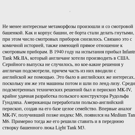
Не менее интересные метаморфозы произошли и со смотровой
башенкой. Как и корпус башни, ее борта стали делать гнутыми,
при этом число смотровых приборов снизилось. Связано это с
комичной историей, также имеющей прямое отношение к
смотровым приборам. В 1940 году на испытания прибыл Infant
Tank Mk.IIA, который англичане хотели производить в США.
Серийного выпуска не случилось, но кое-какие решения у
англичан подсмотрели, причем часть из них вводили с
английской же помощью. Это было в английских же интересах,
поскольку им же эти машины потом и шли по ленд-лизу. Среди
подсмотренных технических решений был и перископ MK-IV,
крайне удачная разработка польского конструктора Рудольфа
Гундляха. Американцы переработали польско-английский
перископ, создав на его базе целое семейство. Впервые аналог
MK-IV, получивший позже индекс M6, появился на Medium Ta
M6. Примерно тогда же его решили ставить и в переднюю
створку башенного люка Light Tank M3.