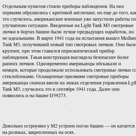
Отдельным пунктом стояли приборы наблюдения. На них
первыми обрушились с критикой англичане, но еще до того, ка
это случилось, американские военные уже запустили работы п
улучшению ситуации. Введенные на Light Tank M3 смотровые
лючки в бортах башни были лучше предыдущих наработок, но
не идеальными. В марте 1941 года на испытания вышел Mediu
Tank M3, получивший новый тип смотровых лючков. Они был
крупнее, при этом ставился перископический прибор
наблюдения. Такая конструкция выглядела безопаснее более
ранних лючков. Одновременно американцы обскакали и
немцев, которые продолжали использовать смотровые лючки с
стеклоблоками. Оснащенные призмами смотровые приборы
американцы сначала ввели на люках отделения управления Lgi
Tank M3, случилось это в сентябре 1941 года. Далее они
появились и на башне D39273.
Довольно остроумно у М2 устроен погон башни — он катается
на роликах, закрепленных на осях.