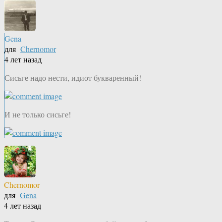
Gena
для
Chernomor
4 лет назад
Сисьге надо нести, идиот букваренный!
И не только сисьге!
Chernomor
для
Gena
4 лет назад