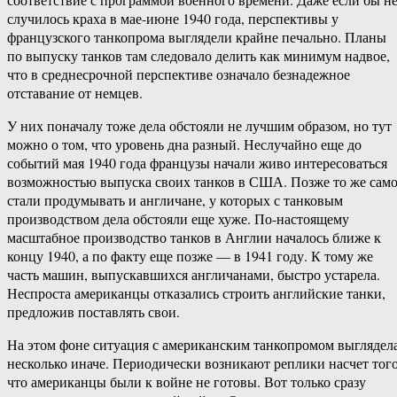
случилось краха в мае-июне 1940 года, перспективы у
французского танкопрома выглядели крайне печально. Планы
по выпуску танков там следовало делить как минимум надвое,
что в среднесрочной перспективе означало безнадежное
отставание от немцев.
У них поначалу тоже дела обстояли не лучшим образом, но тут
можно о том, что уровень дна разный. Неслучайно еще до
событий мая 1940 года французы начали живо интересоваться
возможностью выпуска своих танков в США. Позже то же сам
стали продумывать и англичане, у которых с танковым
производством дела обстояли еще хуже. По-настоящему
масштабное производство танков в Англии началось ближе к
концу 1940, а по факту еще позже — в 1941 году. К тому же
часть машин, выпускавшихся англичанами, быстро устарела.
Неспроста американцы отказались строить английские танки,
предложив поставлять свои.
На этом фоне ситуация с американским танкопромом выглядел
несколько иначе. Периодически возникают реплики насчет того
что американцы были к войне не готовы. Вот только сразу