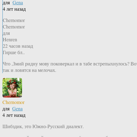
для
Gena
4 лет назад
Chernomor
Chernomor
для
Henren
22 часов назад
Гирше бл..
Что ,Змий ридну мову поковеркал и в табе встрепыхнулось? Во
так и ловятся на мелочах.
Chernomor
для
Gena
4 лет назад
Шибздик, это Южно-Русский диалект.