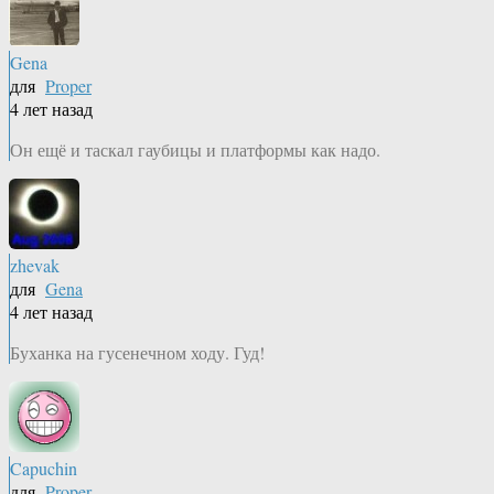
Gena
для
Proper
4 лет назад
Он ещё и таскал гаубицы и платформы как надо.
zhevak
для
Gena
4 лет назад
Буханка на гусенечном ходу. Гуд!
Capuchin
для
Proper