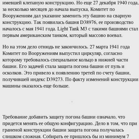
имевшей клепаную конструкцию. Но еще 27 декабря 1940 года,
за несколько месяцев до начала выпуска, Комитет по
Вооружениям дал указание заменить эту башню на сварную
конструкцию. Так появилась башня D38976, ее производство
началось с мая 1941 года. Light Tank M3 с такими башнями стал
первым американским танком, который массово воевал.
Но на этом дело отнюдь не закончилось. 27 марта 1941 года
Комитет по Вооружениям выпустил циркуляр, согласно
которому требовалось специальное кольцо в нижней части
башни. Его задачей стала защита погона башни от пуль и
осколков. Это привело к появлению третей по счету башни,
получившей индекс D39273. По факту изменений конструкции
машины оказалось еще больше.
Требование добавить защиту погона башни означало, что
придется менять ее общую конфигурацию. Дело в том, что при
граненой конструкции башни защита погона получалась
слишком сложная. Собирать ее пришлось бы из минимум 7