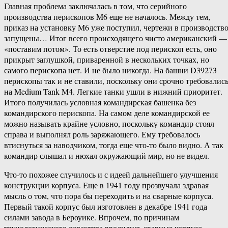
Главная проблема заключалась в том, что серийного
производства перископов M6 еще не началось. Между тем,
приказ на установку M6 уже поступил, чертежи в производств
запущены… Итог всего происходящего чисто американский —
«поставим потом». То есть отверстие под перископ есть, оно
прикрыт заглушкой, приваренной в нескольких точках, но
самого перископа нет. И не было никогда. На башни D39273
перископы так и не ставили, поскольку они срочно требовалис
на Medium Tank M4. Легкие танки ушли в нижний приоритет.
Итого получилась условная командирская башенка без
командирского перископа. На самом деле командирской ее
можно называть крайне условно, поскольку командир стоял
справа и выполнял роль заряжающего. Ему требовалось
втиснуться за наводчиком, тогда еще что-то было видно. А так
командир слышал и нюхал окружающий мир, но не видел.
Что-то похожее случилось и с идеей дальнейшего улучшения
конструкции корпуса. Еще в 1941 году прозвучала здравая
мысль о том, что пора бы переходить и на сварные корпуса.
Первый такой корпус был изготовлен в декабре 1941 года
силами завода в Бероуике. Впрочем, по причинам
технологического характера вводились сварные корпуса