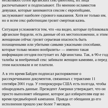
распечатывают и подписывают. По мнению исламистов
девушки, которые занимаются сексом с европейцами,
заслуживают наиболее сурового наказания. Хотя не только им,
но и всем секс-работницам грозит смертная казнь.
Ситуация усложняется тем, что «на видео, которые публиковал
афганские бордели, есть данные об их местоположении, и этим
женщинам сейчас грозит серьезная опасность быть
похищенными или убитыми самыми ужасными способами,
которые только можно вообразить» — именно такая
информация сегодня поступает их Афганистана. Так, в 90-е год
талибы за внебрачный секс забивали женщин камнями, а перед
этим насиловали и не платили.
А в это время Байден подписал распоряжение о
рассекречивании документов, связанных с терактами 11
сентября 2001 года. У генпрокурора США есть полгода, чтобы
обнародовать данные. Президент Америки утверждает, что он
просто выполняет обещание, которое дал избирателям еще во
время предвыборной кампании. Правда от обещания до его
исполнения прошло уже более 7 месяцев.