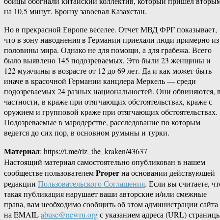
бойцы обогнали китайский коллектив, который пришел вторым
на 10,5 минут. Бронзу завоевал Казахстан.
Но в прекрасной Европе веселее. Отчет МВД ФРГ показывает,
что в зону наводнения в Германии приехали люди примерно из
половины мира. Однако не для помощи, а для грабежа. Всего
было выявлено 145 подозреваемых. Это были 23 женщины и
122 мужчины в возрасте от 12 до 69 лет. Да и как может быть
иначе в красочной Германии канцлера Меркель — среди
подозреваемых 24 разных национальностей. Они обвиняются, 
частности, в краже при отягчающих обстоятельствах, краже с
оружием и групповой краже при отягчающих обстоятельствах.
Подозреваемые в мародерстве, расследование по которым
ведется до сих пор, в основном румыны и турки.
Материал
: https://t.me/rlz_the_kraken/43637
Настоящий материал самостоятельно опубликован в нашем
Proper
сообществе пользователем
на основании действующей
редакции
Пользовательского Соглашения
. Если вы считаете, чт
такая публикация нарушает ваши авторские и/или смежные
права, вам необходимо сообщить об этом администрации сайта
на EMAIL
abuse@newru.org
с указанием адреса (URL) страницы