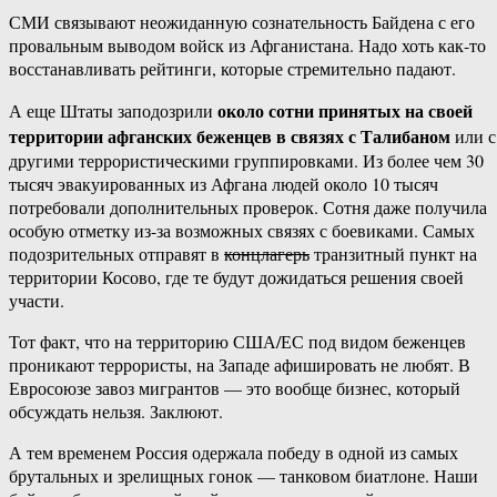
СМИ связывают неожиданную сознательность Байдена с его
провальным выводом войск из Афганистана. Надо хоть как-то
восстанавливать рейтинги, которые стремительно падают.
около сотни принятых на своей
А еще Штаты заподозрили
территории афганских беженцев в связях с Талибаном
или с
другими террористическими группировками. Из более чем 30
тысяч эвакуированных из Афгана людей около 10 тысяч
потребовали дополнительных проверок. Сотня даже получила
особую отметку из-за возможных связях с боевиками. Самых
подозрительных отправят в
концлагерь
транзитный пункт на
территории Косово, где те будут дожидаться решения своей
участи.
Тот факт, что на территорию США/ЕС под видом беженцев
проникают террористы, на Западе афишировать не любят. В
Евросоюзе завоз мигрантов — это вообще бизнес, который
обсуждать нельзя. Заклюют.
А тем временем Россия одержала победу в одной из самых
брутальных и зрелищных гонок — танковом биатлоне. Наши