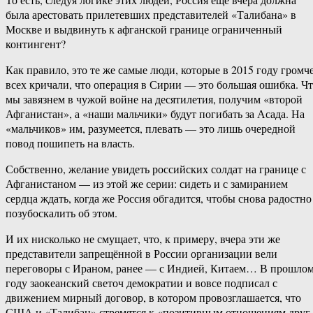
была арестовать прилетевших представителей «Талибана» в
Москве и выдвинуть к афганской границе ограниченный
контингент?
Как правило, это те же самые люди, которые в 2015 году громч
всех кричали, что операция в Сирии — это большая ошибка. Ч
мы завязнем в чужой войне на десятилетия, получим «второй
Афганистан», а «наши мальчики» будут погибать за Асада. На
«мальчиков» им, разумеется, плевать — это лишь очередной
повод пошипеть на власть.
Собственно, желание увидеть российских солдат на границе с
Афганистаном — из этой же серии: сидеть и с замиранием
сердца ждать, когда же Россия обгадится, чтобы снова радостно
позубоскалить об этом.
И их нисколько не смущает, что, к примеру, вчера эти же
представители запрещённой в России организации вели
переговоры с Ираном, ранее — с Индией, Китаем… В прошло
году заокеанский светоч демократии и вовсе подписал с
движением мирный договор, в котором провозглашается, что
США и «Талибан» стремятся к «позитивным отношениям друг 