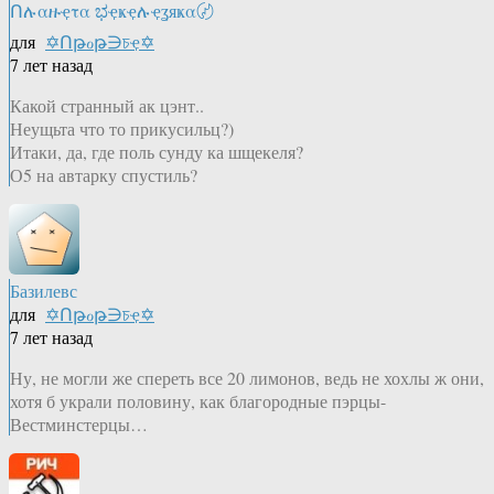
Ոሉαዙҿτα ಭҿҝҿሉҿʓяҝα〄
для
✡Ոթℴթ∋চҿ✡
7 лет назад
Какой странный ак цэнт..
Неущьта что то прикусильц?)
Итаки, да, где поль сунду ка шщекеля?
О5 на автарку спустиль?
Базилевс
для
✡Ոթℴթ∋চҿ✡
7 лет назад
Ну, не могли же спереть все 20 лимонов, ведь не хохлы ж они,
хотя б украли половину, как благородные пэрцы-
Вестминстерцы…