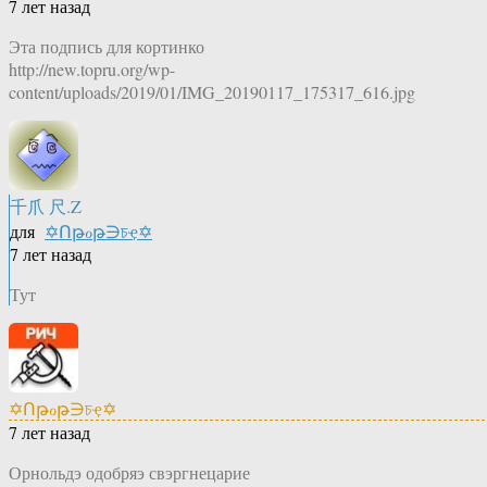
7 лет назад
Эта подпись для кортинко
http://new.topru.org/wp-
content/uploads/2019/01/IMG_20190117_175317_616.jpg
千爪 尺.Z
для
✡Ոթℴթ∋চҿ✡
7 лет назад
Тут
✡Ոթℴթ∋চҿ✡
7 лет назад
Орнольдэ одобряэ свэргнецарие