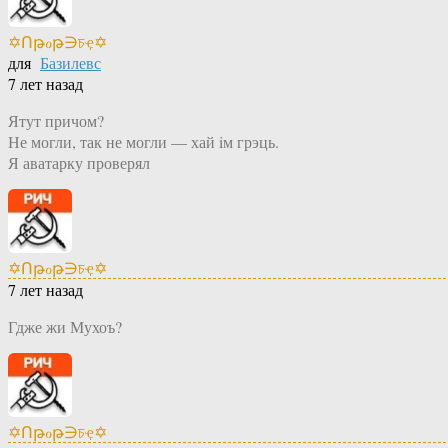
✡Ոթℴթ∋চҿ✡
для
Базилевс
7 лет назад
Ятут причом?
Не могли, так не могли — хай iм грэць.
Я аватарку проверял
✡Ոթℴթ∋চҿ✡
7 лет назад
Гдже жи Мухоъ?
✡Ոթℴթ∋চҿ✡