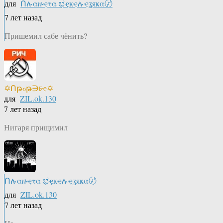
для
Ոሉαዙҿτα ಭҿҝҿሉҿʓяҝα〄
7 лет назад
Пришемил сабе чёнить?
✡Ոթℴթ∋চҿ✡
для
ZIL.ok.130
7 лет назад
Нигаря прищимил
Ոሉαዙҿτα ಭҿҝҿሉҿʓяҝα〄
для
ZIL.ok.130
7 лет назад