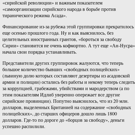
«сирийской революции» и важным показателем
«самоорганизации сирийского народа в борьбе против
тиранического режима Асада».
Финансирование из-за рубежа этой группировки прекратилось
еще осенью прошлого года. Ну и как выяснилось, без
целительных иностранных грантов, «бороться за свободу
Сирии» становится не очень кофмортно. А тут еще «Ан-Нусра»
начала свои порядка устанавливать.
Представители других группировок жалуются, что теперь
большое количество бывших «свободных полицейских»
(львиную долю которых составляют дезертиры из асадовской
армии и полиции) остались без работы и некому теперь следить
за коррупцией, грабежами, убийствами и мародерством (а по
этим показателям Идлиб уверенно опережает все другие
сирийские провинции). Попутно выяснилось, что из 20 млн.
долларов, выделенных Британией на содержание «свободных
полицейских», до старших офицеров дошло лишь 1800
долларов. Где-то по дороге до «борцов за свободу», деньги
успешно распилили.