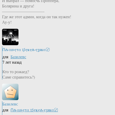
И выбрал — помосчь Проппера,
Болярина и друга!
——————————-
Где же этот админ, когда он так нужен!
Ау-у!
Ոሉαዙҿτα ಭҿҝҿሉҿʓяҝα〄
для
Базилевс
7 лет назад
Кто то рожаед?
Саме справитесь?)
Базилевс
для
Ոሉαዙҿτα ಭҿҝҿሉҿʓяҝα〄