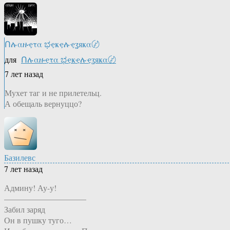
Ոሉαዙҿτα ಭҿҝҿሉҿʓяҝα〄
для
Ոሉαዙҿτα ಭҿҝҿሉҿʓяҝα〄
7 лет назад
Мухет таг и не прилетельц.
А обещаль вернуццо?
Базилевс
7 лет назад
Админу! Ау-у!
——————————
Забил заряд
Он в пушку туго…