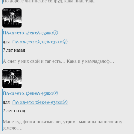
По дороге читинские сопруд, кака пидь тадь.
Ոሉαዙҿτα ಭҿҝҿሉҿʓяҝα〄
для
Ոሉαዙҿτα ಭҿҝҿሉҿʓяҝα〄
7 лет назад
А снег у них свой и таг есть… Кака и у камчадалоф…
Ոሉαዙҿτα ಭҿҝҿሉҿʓяҝα〄
для
Ոሉαዙҿτα ಭҿҝҿሉҿʓяҝα〄
7 лет назад
Мане туд фотки показывали, утром.. машины наполовину
замело….