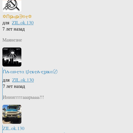
✡Ոթℴթ∋চҿ✡
для
ZIL.ok.130
7 лет назад
Маянезне
Ոሉαዙҿτα ಭҿҝҿሉҿʓяҝα〄
для
ZIL.ok.130
7 лет назад
Ииииггггааарьььь!!!
ZIL.ok.130