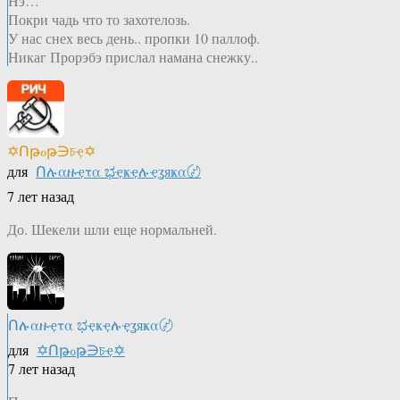
Нэ…
Покри чадь что то захотелозь.
У нас снех весь день.. пропки 10 паллоф.
Никаг Прорэбэ прислал намана снежку..
✡Ոթℴթ∋চҿ✡
для
Ոሉαዙҿτα ಭҿҝҿሉҿʓяҝα〄
7 лет назад
До. Шекели шли еще нормальней.
Ոሉαዙҿτα ಭҿҝҿሉҿʓяҝα〄
для
✡Ոթℴթ∋চҿ✡
7 лет назад