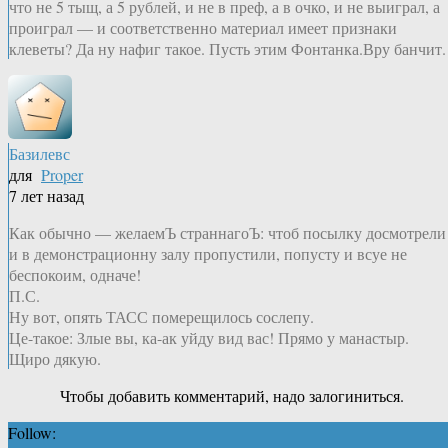
что не 5 тыщ, а 5 рублей, и не в преф, а в очко, и не выиграл, а
проиграл — и соответственно материал имеет признаки
клеветы? Да ну нафиг такое. Пусть этим Фонтанка.Вру банчит.
Базилевс
для
Proper
7 лет назад
Как обычно — желаемЪ страннагоЪ: чтоб посылку досмотрели
и в демонстрационну залу пропустили, попусту и всуе не
беспокоим, одначе!
П.С.
Ну вот, опять ТАСС померещилось сослепу.
Це-такое: Злые вы, ка-ак уйду вид вас! Прямо у манастыр.
Щиро дякую.
Чтобы добавить комментарий, надо залогиниться.
Follow: