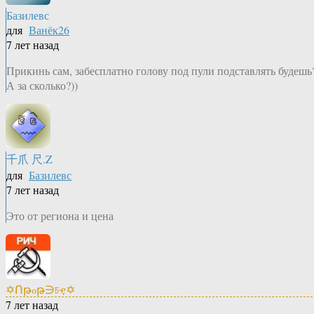
Базилевс
для
Ванёк26
7 лет назад
Прикинь сам, забесплатно голову под пули подставлять будешь
А за сколько?))
千爪 尺.Z
для
Базилевс
7 лет назад
Это от региона и цена
✡Ոթℴթ∋চҿ✡
7 лет назад