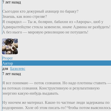
7 лет назад
Сьогодни кто дежурный ахвицер по бараку?
Знаешь, как воно стреляе?
Я снарядил — Ты ж, болярин, бабахни из «Авроры», шоб у
Адмиралтейцтве стекла зазвенели, иначе Админа не разбудить!
А без нього — мировую революцию не потушить!
Proper
Автор
для
Базилевс
7 лет назад
Я все понимаю — поток сознания. Но надо плотины ставить 
на потоках сознания. Конструктивную и результативную
энергию какую-нибудь выдавать.
Ну ниочем же материал. Какие-то частные люди задержаны по
подозрению. Холе об этом писать-то? Чтобы потом выяснилось