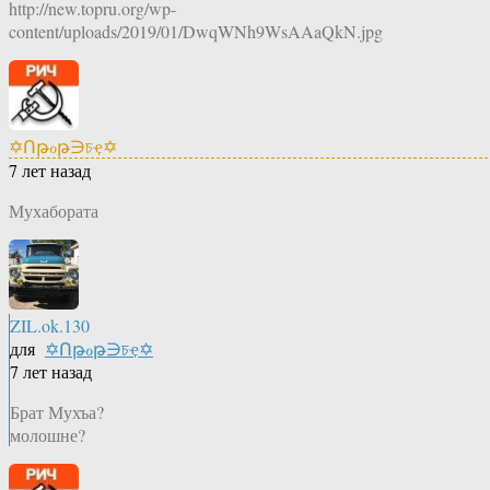
http://new.topru.org/wp-
content/uploads/2019/01/DwqWNh9WsAAaQkN.jpg
✡Ոթℴթ∋চҿ✡
7 лет назад
Мухабората
ZIL.ok.130
для
✡Ոթℴթ∋চҿ✡
7 лет назад
Брат Мухъа?
молошне?