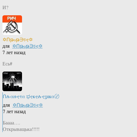
И?
✡Ոթℴթ∋চҿ✡
для
✡Ոթℴթ∋চҿ✡
7 лет назад
Есь#
Ոሉαዙҿτα ಭҿҝҿሉҿʓяҝα〄
для
✡Ոթℴթ∋চҿ✡
7 лет назад
Баааа….
Открыващька!!!!!