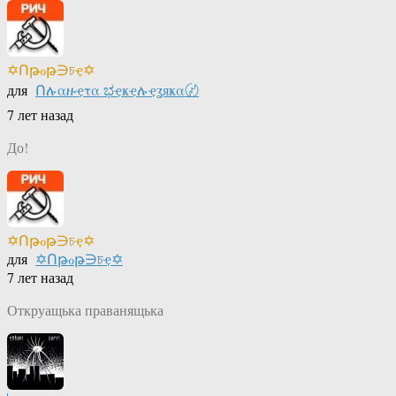
✡Ոթℴթ∋চҿ✡
для
Ոሉαዙҿτα ಭҿҝҿሉҿʓяҝα〄
7 лет назад
До!
✡Ոթℴթ∋চҿ✡
для
✡Ոթℴթ∋চҿ✡
7 лет назад
Откруащька праванящька