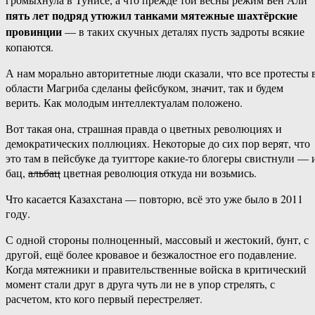
пять лет подряд утюжил танками мятежные шахтёрские
провинции
— в таких скучных деталях пусть задроты всякие
копаются.
А нам морально авторитетные люди сказали, что все протесты 
области Магриба сделаны фейсбуком, значит, так и будем
верить. Как молодым интеллектуалам положено.
Вот такая она, страшная правда о цветных революциях и
демократических поллюциях. Некоторые до сих пор верят, что
это там в пейсбуке да туитторе какие-то блогеры свистнули — 
бац,
альбац
цветная революция откуда ни возьмись.
Что касается Казахстана — повторю, всё это уже было в 2011
году.
С одной стороны полноценный, массовый и жестокий, бунт, с
другой, ещё более кровавое и безжалостное его подавление.
Когда мятежники и правительственные войска в критический
момент стали друг в друга чуть ли не в упор стрелять, с
расчетом, кто кого первый перестреляет.