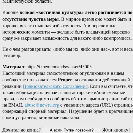
Мангистауской области.
всякая «восточная культура» легко распознается по
Вообще
отсутствию чувства меры
. В мирное время оно может быть и
хорошо, вся эта пышная избыточность. А в переломные
исторические моменты — желанье быть владычицей морскою
сразу же закрывает возможность для какого-либо компромисса.
Не о чем разговаривать: «либо мы их, либо они нас», вот и весь
разговор.
Материал
: https://t.me/niemandswasser/45005
Настоящий материал самостоятельно опубликован в нашем
Proper
сообществе пользователем
на основании действующей
редакции
Пользовательского Соглашения
. Если вы считаете, чт
такая публикация нарушает ваши авторские и/или смежные
права, вам необходимо сообщить об этом администрации сайта
на EMAIL
abuse@newru.org
с указанием адреса (URL) страницы
содержащей спорный материал. Нарушение будет в кратчайши
сроки устранено, виновные наказаны.
Дочитал до конца?
Жми кнопку!