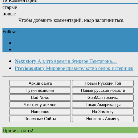
старые
новые
Чтобы добавить комментарий, надо залогиниться.
Follow:
Next story
А в это время в бункере Пентагона…
Previous story
Мировое правительство белок-истеричек
Привет, гость!