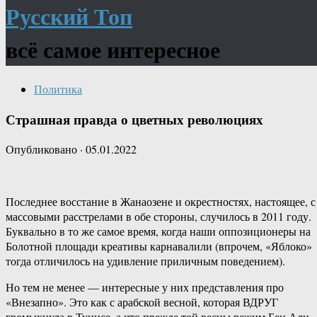
Русский Топ
всё самое интересное
Политика
Страшная правда о цветных революциях
Опубликовано
·
05.01.2022
Последнее восстание в Жанаозене и окрестностях, настоящее, с
массовыми расстрелами в обе стороны, случилось в 2011 году.
Буквально в то же самое время, когда наши оппозиционеры на
Болотной площади креативы карнавалили (впрочем, «Яблоко»
тогда отличилось на удивление приличным поведением).
Но тем не менее — интересные у них представления про
«Внезапно». Это как с арабской весной, которая ВДРУГ
громыхнула в Тунисе, а что прежде той весны режим Бен Али