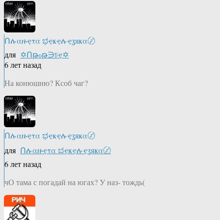
Ոሉαዙҿτα ಭҿҝҿሉҿʓяҝα〄
для
✡Ոթℴթ∋চҿ✡
6 лет назад
На конюшню? Ксоб чаг?
Ոሉαዙҿτα ಭҿҝҿሉҿʓяҝα〄
для
Ոሉαዙҿτα ಭҿҝҿሉҿʓяҝα〄
6 лет назад
чО тама с погадай на югах? У наз- тождь(