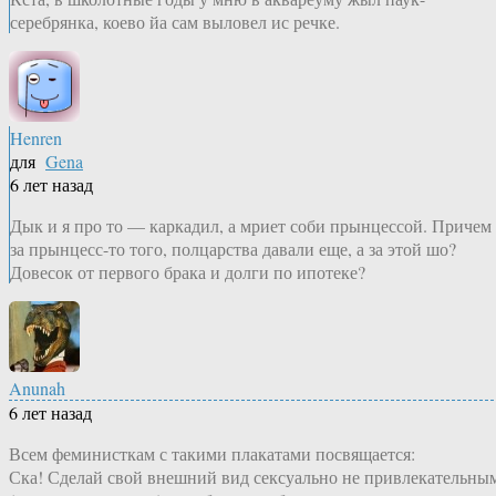
серебрянка, коево йа сам выловел ис речке.
Henren
для
Gena
6 лет назад
Дык и я про то — каркадил, а мриет соби прынцессой. Причем
за прынцесс-то того, полцарства давали еще, а за этой шо?
Довесок от первого брака и долги по ипотеке?
Anunah
6 лет назад
Всем феминисткам с такими плакатами посвящается:
Ска! Сделай свой внешний вид сексуально не привлекательны