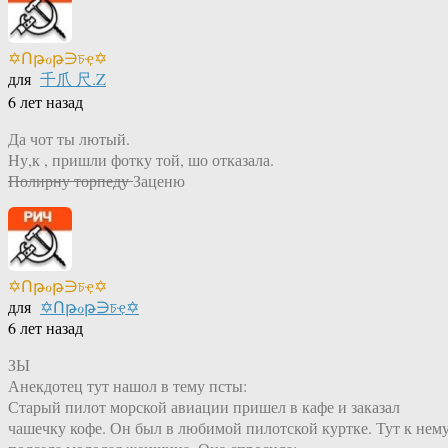
✡Ոթℴթ∋চҿ✡
для
千爪 尺.Z
6 лет назад
Да чот ты лютый.
Ну,к , пришли фотку той, шо отказала.
Полирну торпеду
Заценю
✡Ոթℴթ∋চҿ✡
для
✡Ոթℴթ∋চҿ✡
6 лет назад
ЗЫ
Анекдотец тут нашол в тему псты:
Старый пилот морской авиации пришел в кафе и заказал
чашечку кофе. Он был в любимой пилотской куртке. Тут к нем