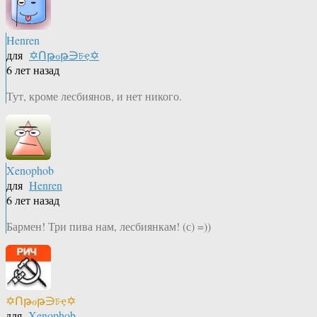
Henren
для
✡Ոթℴթ∋চҿ✡
6 лет назад
Тут, кроме лесбиянов, и нет никого.
Xenophob
для
Henren
6 лет назад
Бармен! Три пива нам, лесбиянкам! (с) =))
✡Ոթℴթ∋চҿ✡
для
Xenophob