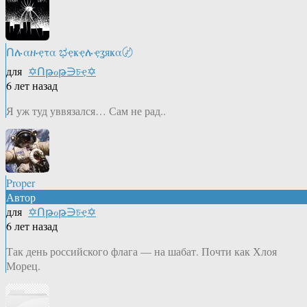
Ոሉαዙҿτα ಭҿҝҿሉҿʓяҝα〄
для
✡Ոթℴթ∋চҿ✡
6 лет назад
Я уж туд уввязался… Сам не рад..
Proper
Автор
для
✡Ոթℴթ∋চҿ✡
6 лет назад
Так день российского флага — на шабат. Почти как Хлоя
Морец.