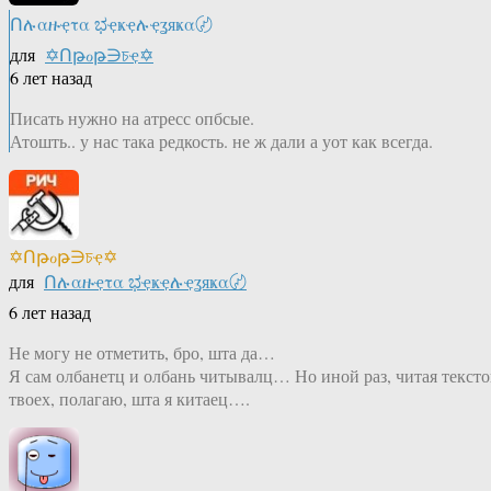
Ոሉαዙҿτα ಭҿҝҿሉҿʓяҝα〄
для
✡Ոթℴթ∋চҿ✡
6 лет назад
Писать нужно на атресс опбсые.
Атошть.. у нас така редкость. не ж дали а уот как всегда.
✡Ոթℴթ∋চҿ✡
для
Ոሉαዙҿτα ಭҿҝҿሉҿʓяҝα〄
6 лет назад
Не могу не отметить, бро, шта да…
Я сам олбанетц и олбань читывалц… Но иной раз, читая тексто
твоех, полагаю, шта я китаец….