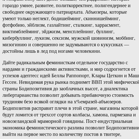
гораздо умнее, развитее, политкорректнее, полигендернее и
свободнее окружающего патриархата. Абъюзеры, которые
умеют только неглект, бодишейминг, скиннишейминг,
фэтфобию, эйблизм, газлайтинг, сталкинг, харрасмент,
виктимблейминг, эйджизм, менсплейнинг, буллинг,
кибербуллинг, лукизм, сексизм, мужской шовинизм, моббинг,
мизогинию и совершенно не задумываются о кукусиках —
достойны лишь в лед под ногами человекини.
Дайте радикальным феминисткам отдельное государство с
нардами и гражданскими активистками, и мир содрогнется от
успехов адептесс идей Беллы Раппопорт, Клары Цеткин и Маш
Гессен. Невидимая рука рынка поднимет ВВП этой мифическо
страны Бодипозитивия до заоблачных высот, а диалектика
либертарианства позволит добывать прибавочную стоимость
трудиням безо всякой оглядки на х%емразей-абъюзеров.
Бодипозитив расправит плечи в этой стране, магазины которой
будут ломится от трехсот сортов колбасы, хамона, пармезана и
новозеландской мраморной говядины. Пост-индустриальная
экономика феминистического разлива позволит Бодипозитиви
выйти на первое место по количеству постов в твитере,