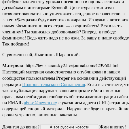
фейсбуке, количеству урожая посеянного в одноклассниках и
дизлайкам в инстаграме Бузовой. Диктатура феминизма
позволит окончательно уничтожить гендерное неравенство, а
лакеи х%емразии будут жестоко покараны. Из вульвы возгорит
пламя. Феминигини всех стран — соединяйтесь! Вся власть
члениням! Ты записался доброволькой? Вперед, к победе
феминизма! Ведь жить надо не по лжи. За вашу и нашу свободу
Так победим!
С увоженессой, Львининь Щаранский.
Материал
: https://lev-sharansky2.livejournal.com/423968.html
Настоящий материал самостоятельно опубликован в нашем
Proper
сообществе пользователем
на основании действующей
редакции
Пользовательского Соглашения
. Если вы считаете, чт
такая публикация нарушает ваши авторские и/или смежные
права, вам необходимо сообщить об этом администрации сайта
на EMAIL
abuse@newru.org
с указанием адреса (URL) страницы
содержащей спорный материал. Нарушение будет в кратчайши
сроки устранено, виновные наказаны.
Дочитал до конца?
Жми кнопку!