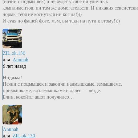
(начни с подмышек) и не будет у табе ни уличных
комплиментов, ни там же домогательств. И никакия сексистски
нормы тебя не коснуться ни ког да!)))
И судя по фашей фоте, мэм, вы таки на пути к этому!)))
ZIL.ok.130
для
Anunah
6 лет назад
Нндяааа!
Начни с поцмышек и закончи надмышкаме, замышкаме,
примышкаме, возлемышкаме и далее — везде.
Блин, кокойты ашот получилсо…
Anunah
для
ZIL.ok.130