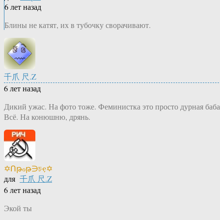
6 лет назад
Блины не катят, их в тубочку сворачивают.
千爪 尺.Z
6 лет назад
Дикий ужас. На фото тоже. Феминистка это просто дурная баба
Всё. На конюшню, дрянь.
✡Ոթℴթ∋চҿ✡
для
千爪 尺.Z
6 лет назад
Экой ты