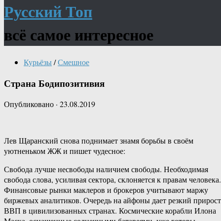
Русский Топ
всё самое интересное
Курьёзы
/
Смешное
Страна Бодипозитивия
Опубликовано
·
23.08.2019
Лев Щаранский снова поднимает знамя борьбы в своём
уютненьком ЖЖ и пишет чудесное:
Свобода лучше несвободы наличием свободы. Необходимая
свобода слова, усиливая сектора, склоняется к правам человека.
Финансовые рынки маклеров и брокеров учитывают маржу
биржевых аналитиков. Очередь на айфоны дает резкий прирост
ВВП в цивилизованных странах. Космические корабли Илона
Маска, оснащенные солнечными батареями, уже готовы