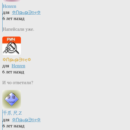
Henren
для
✡Ոթℴթ∋চҿ✡
6 лет назад
Напейсали уже.
✡Ոթℴթ∋চҿ✡
для
Henren
6 лет назад
И чо ответили?
千爪 尺.Z
для
✡Ոթℴթ∋চҿ✡
6 лет назад