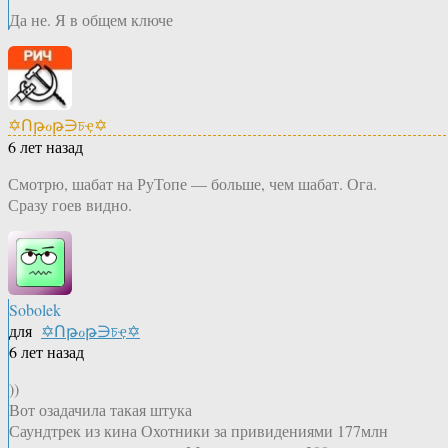
Да не. Я в общем ключе
✡Ոթℴթ∋চҿ✡
6 лет назад
Смотрю, шабат на РуТопе — больше, чем шабат. Ога.
Сразу гоев видно.
Sobolek
для
✡Ոթℴթ∋চҿ✡
6 лет назад
))
Вот озадачила такая штука
Саундтрек из кина Охотники за привидениями 177млн