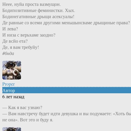
Неее, нуйа проста вазмущон.
Бодипозитивные феминистки. Хых.
Бодинегативные дрыщи асексуалы!
Де равные со всеми другими меньшынсваме дрыщиные права?
И лева?
И низа с верьхаме заодно?
Де всйо ета?
Де, я вам требуйу!
#бнда
Proper
Автор
6 лет назад
— Как я вас узнаю?
— Вам навстречу будет идти девушка и вы подумаете: «Хоть б
не она». Вот это и буду я.