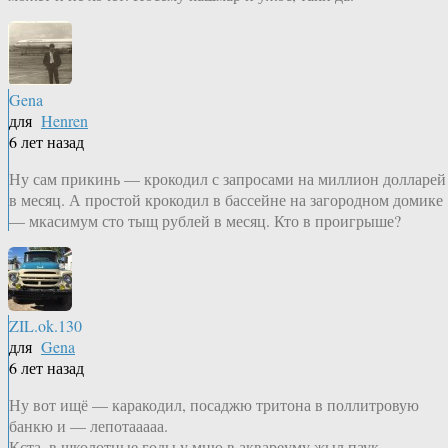
Gena
для
Henren
6 лет назад
Ну сам прикинь — крокодил с запросами на миллион долларей
в месяц. А простой крокодил в бассейне на загородном домике
— мкасимум сто тыщ рублей в месяц. Кто в проигрыше?
ZIL.ok.130
для
Gena
6 лет назад
Ну вот ищё — каракодил, посаджю тритона в поллитровую
банкю и — лепотааааа.
Кста, в школотные годы у мню в аквареуму жыл паук-