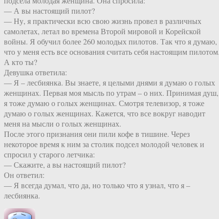
подсела молодая женщина. Она спросила:
— А вы настоящий пилот?
— Ну, я практически всю свою жизнь провел в различных
самолетах, летал во времена Второй мировой и Корейской
войны. Я обучил более 260 молодых пилотов. Так что я думаю,
что у меня есть все основания считать себя настоящим пилотом
А кто ты?
Девушка ответила:
— Я – лесбиянка. Вы знаете, я целыми днями я думаю о голых
женщинах. Первая моя мысль по утрам – о них. Принимая душ,
я тоже думаю о голых женщинах. Смотря телевизор, я тоже
думаю о голых женщинах. Кажется, что все вокруг наводит
меня на мысли о голых женщинах.
После этого признания они пили кофе в тишине. Через
некоторое время к ним за столик подсел молодой человек и
спросил у старого летчика:
— Скажите, а вы настоящий пилот?
Он ответил:
— Я всегда думал, что да, но только что я узнал, что я –
лесбиянка.