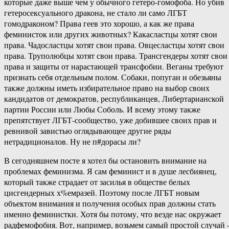
которые даже выше чем у обычного гетеро-гомофоба. Но убив
гетеросексуального дракона, не стало ли само ЛГБТ
гомодраконом? Права геев это хорошо, а как же права
феминисток или других животных? Какасластцы хотят свои
права. Чадосластцы хотят свои права. Овцесластцы хотят свои
права. Труполюбцы хотят свои права. Трансгендеры хотят свои
права и защиты от нарастающей трансфобии. Веганы требуют
признать себя отдельным полом. Собаки, попугаи и обезьяны
также должны иметь избирательное право на выбор своих
кандидатов от демократов, республиканцев, Либертарианской
партии России или Любы Соболь. И всему этому также
препятствует ЛГБТ-сообщество, уже добившее своих прав и
ревнивой завистью оглядывающее другие ряды
нетрадиционалов. Ну не п#дорасы ли?
В сегодняшнем посте я хотел бы остановить внимание на
проблемах феминизма. Я сам феминист и в душе лесбиянец,
который также страдает от засилья в обществе белых
цисгендерных х%емразей. Поэтому после ЛГБТ новым
объектом внимания и получения особых прав должны стать
именно феминистки. Хотя бы потому, что везде нас окружает
радфемофобия. Вот, например, возьмем самый простой случай 