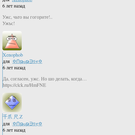
6 лет назад
Ужс, чьто вы гогорите!..
Ужъс!
Xenophob
для
✡Ոթℴթ∋চҿ✡
6 лет назад
Да, согласен, ужс. Но шо делать, когда…
https://clck.ru/HmFNE
千爪 尺.Z
для
✡Ոթℴթ∋চҿ✡
6 лет назад