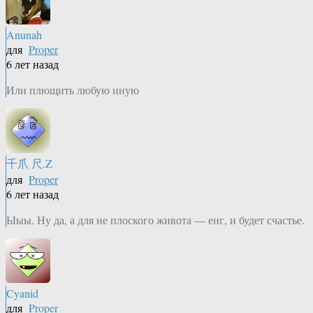
Anunah
для
Proper
6 лет назад
Или плющить любую иную
千爪 尺.Z
для
Proper
6 лет назад
Ыыы. Ну да, а для не плоского живота — енг, и будет счастье.
Cyanid
для
Proper