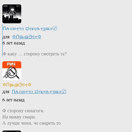
Ոሉαዙҿτα ಭҿҝҿሉҿʓяҝα〄
для
✡Ոթℴթ∋চҿ✡
6 лет назад
Ф каку … сторону смотреть та?
✡Ոթℴթ∋চҿ✡
для
Ոሉαዙҿτα ಭҿҝҿሉҿʓяҝα〄
6 лет назад
Ф сторону синагоги.
На микву смари.
А лучше чини, чо смареть то