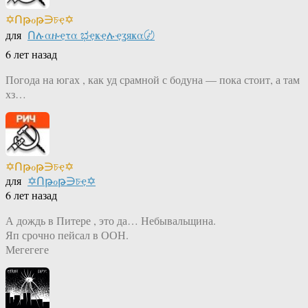
✡Ոթℴթ∋চҿ✡
для
Ոሉαዙҿτα ಭҿҝҿሉҿʓяҝα〄
6 лет назад
Погода на югах , как уд срамной с бодуна — пока стоит, а там
хз…
✡Ոթℴթ∋চҿ✡
для
✡Ոթℴթ∋চҿ✡
6 лет назад
А дождь в Питере , это да… Небывальщина.
Яп срочно пейсал в ООН.
Мегегеге