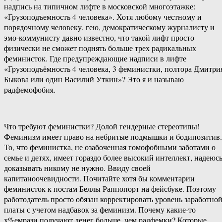
надпись на типичном лифте в московской многоэтажке:
«Грузоподъемность 4 человека». Хотя любому честному и
порядочному человеку, гею, демократическому журналисту и
эмо-коммунисту давно известно, что такой лифт просто
физически не сможет поднять больше трех радикальных
феминисток. Где предупреждающие надписи в лифте
«Грузоподъёмность 4 человека, 3 феминистки, полтора Дмитри
Быкова или один Василий Уткин»? Это я и называю
радфемофобия.
Что требуют феминистки? Долой гендерные стереотипы!
Феминизм имеет право на небритые подмышки и бодипозитив.
То, что феминистка, не озабоченная гомофобными заботами о
семье и детях, имеет гораздо более высокий интеллект, надеюс
доказывать никому не нужно. Ввиду своей
капитаноочевидности. Почитайте хотя бы комментарии
феминисток к постам Беллы Раппопорт на фейсбуке. Поэтому
работодатель просто обязан корректировать уровень заработно
платы с учетом надбавок за феминизм. Почему какие-то
х%емрази получают денег больше, чем радфемки? Которые