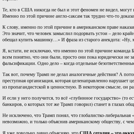
Те, кто в США никогда не был и этот феномен не видел, могут
Именно по этой причине англо-саксам так трудно что-то дока
К слову, именно по этой причине в американском праве наказ
Это значит, что человек замыслил подорвать устои – дело кра
обещал купить машинку…» И фраза из старого анекдота: «Ну, м
Я, кстати, не исключаю, что именно по этой причине команда Б
всем понятно, что они были, просто они пока юридически не за
фальсификации. Одно дело – когда отдельные безответственные
Так вот, почему Трамп не делал аналогичные действия? А пото
преступная организация, которая целенаправленно нарушает це
из пропагандистской в ценностную. В некотором смысле, он р
И если у него получится, то всё «глубинное государство» (то
банкиров, о которых тот же Трамп говорил) станет в глазах об
Не исключено, что Трамп понял, что глобалистко-либеральная
невозможно, и только объяснив американскому обществу, с чем 
США сегодня – это окку
Я уже довольно давно объясняю, что