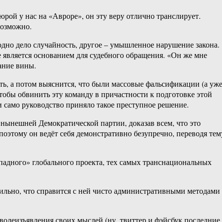
рой у нас на «Авроре», он эту веру отлично транслирует.
возможно.
одно дело случайность, другое – умышленное нарушение закона.
е является основанием для судебного обращения. «Он же мне
ание вины.
ать, а потом выяснится, что были массовые фальсификации (а уж
чтобы обвинить эту команду в причастности к подготовке этой
и само руководство приняло такое преступное решение.
 нынешней Демократической партии, доказав всем, что это
оэтому он ведёт себя демонстративно безупречно, переводя тем
Западного» глобального проекта, тех самых транснациональных
ильно, что справится с ней чисто административными методами
 волеизъявления своих мыслей (ну, твиттер и фэйсбук последние