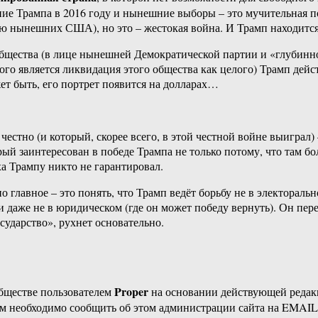
ание Трампа в 2016 году и нынешние выборы – это мучительная п
орию нынешних США), но это – жестокая война. И Трамп находится
бщества (в лице нынешней Демократической партии и «глубинног
ого является ликвидация этого общества как целого) Трамп дейс
ет быть, его портрет появится на долларах…
честно (и который, скорее всего, в этой честной войне выиграл)
орый заинтересован в победе Трампа не только потому, что там б
а Трампу никто не гарантировал.
о главное – это понять, что Трамп ведёт борьбу не в электоральн
 даже не в юридическом (где он может победу вернуть). Он пере
ударство», рухнет основательно.
Proper
бществе пользователем
на основании действующей реда
ам необходимо сообщить об этом администрации сайта на EMAI