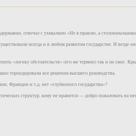
державии, отвечал с ухмылкою «Не я правлю, а столоначальник
 существовали всегда и в любом развитом государстве. И везде 
нить «логику обстоятельств» (его же термин) так и не смог. Кр
пешно торпедировали все решения высшего руководства.
нии, Франции и т.д. нет «глубинного государства»?
ических структур, кому не нравится — добро пожаловать на не