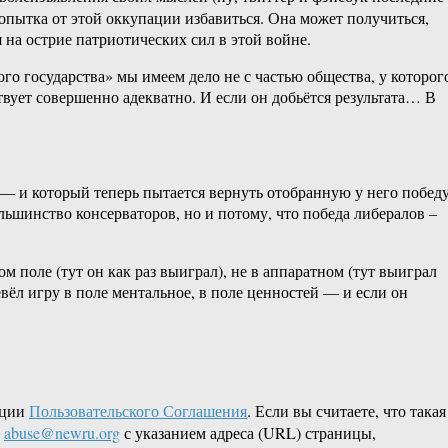
опытка от этой оккупации избавиться. Она может получиться,
 на острие патриотических сил в этой войне.
о государства» мы имеем дело не с частью общества, у которог
твует совершенно адекватно. И если он добьётся результата… В
 — и который теперь пытается вернуть отобранную у него победу
ольшинство консерваторов, но и потому, что победа либералов –
ом поле (тут он как раз выиграл), не в аппаратном (тут выиграл
вёл игру в поле ментальное, в поле ценностей — и если он
кции
Пользовательского Соглашения
. Если вы считаете, что такая
L
abuse@newru.org
с указанием адреса (URL) страницы,