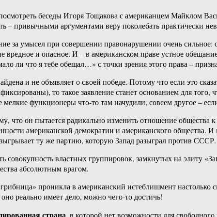
 посмотреть беседы Игоря Тощакова с американцем Майклом Васю
зать – привычными аргументами веру поколебать практически не
ание за умысел при совершении правонарушении очень сильное: 
йне вредное и опасное. И – в американском праве устное обещани
ало ли что я тебе обещал…» с точки зрения этого права – призн
айдена и не объявляет о своей победе. Потому что если это сказ
фиксированы), то такое заявление станет основанием для того, 
 мелкие функционеры что-то там начудили, совсем другое – есл
му, что он пытается радикально изменить отношение общества к
нности американской демократии и американского общества. И п
азыгрывает ту же партию, которую Запад разыграл против СССР.
 есть совокупность властных группировок, замкнутых на элиту «
щества абсолютным врагом.
 «грибница» проникла в американский истеблишмент настолько с
оно реально имеет дело, можно чего-то достичь!
пированная страна
, в которой нет возможности для свободного