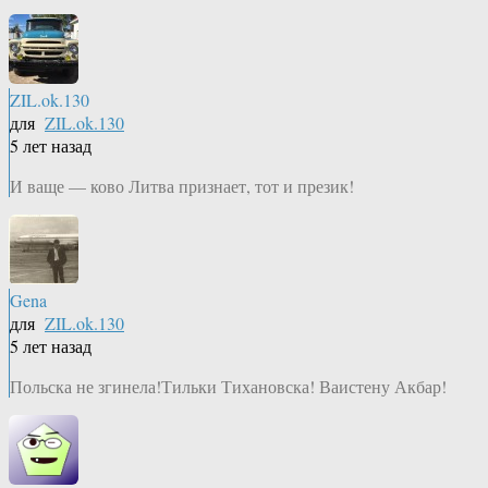
ZIL.ok.130
для
ZIL.ok.130
5 лет назад
И ваще — ково Литва признает, тот и презик!
Gena
для
ZIL.ok.130
5 лет назад
Польска не згинела!Тильки Тихановска! Ваистену Акбар!