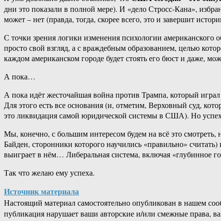
дни это показали в полной мере). И «дело Стросс-Кана», избр
может – нет (правда, тогда, скорее всего, это и завершит ист
С точки зрения логики изменения психологии американского о
просто свой взгляд, а с враждебным образованием, целью котор
каждом американском городе будет стоять его бюст и даже, мож
А пока…
А пока идёт жесточайшая война против Трампа, который играл 
Для этого есть все основания (и, отметим, Верховный суд, кот
это ликвидация самой юридической системы в США). Но успех
Мы, конечно, с большим интересом будем на всё это смотреть, н
Байден, сторонники которого научились «правильно» считать) и
выиграет в нём… Либеральная система, включая «глубинное гос
Так что желаю ему успеха.
Источник материала
Настоящий материал самостоятельно опубликован в нашем соо
публикация нарушает ваши авторские и/или смежные права, в