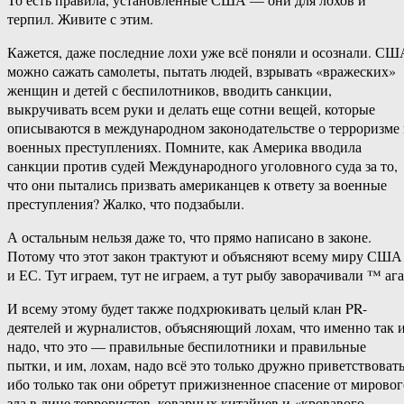
терпил. Живите с этим.
Кажется, даже последние лохи уже всё поняли и осознали. СШ
можно сажать самолеты, пытать людей, взрывать «вражеских»
женщин и детей с беспилотников, вводить санкции,
выкручивать всем руки и делать еще сотни вещей, которые
описываются в международном законодательстве о терроризме
военных преступлениях. Помните, как Америка вводила
санкции против судей Международного уголовного суда за то,
что они пытались призвать американцев к ответу за военные
преступления? Жалко, что подзабыли.
А остальным нельзя даже то, что прямо написано в законе.
Потому что этот закон трактуют и объясняют всему миру США
и ЕС. Тут играем, тут не играем, а тут рыбу заворачивали ™ ага
И всему этому будет также подхрюкивать целый клан PR-
деятелей и журналистов, объясняющий лохам, что именно так 
надо, что это — правильные беспилотники и правильные
пытки, и им, лохам, надо всё это только дружно приветствовать
ибо только так они обретут прижизненное спасение от мировог
зла в лице террористов, коварных китайцев и «кровавого