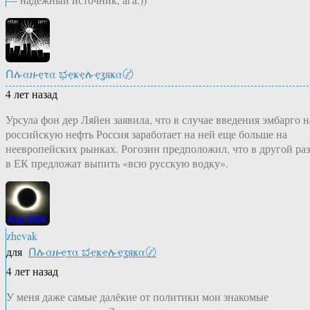
Ոሉαዙҿτα ಭҿҝҿሉҿʓяҝα〄
4 лет назад
Урсула фон дер Ляйен заявила, что в случае введения эмбарго н
российскую нефть Россия заработает на ней еще больше на
неевропейских рынках. Рогозин предположил, что в другой раз
в ЕК предложат выпить «всю русскую водку».
zhevak
для
Ոሉαዙҿτα ಭҿҝҿሉҿʓяҝα〄
4 лет назад
У меня даже самые далёкие от политики мои знакомые