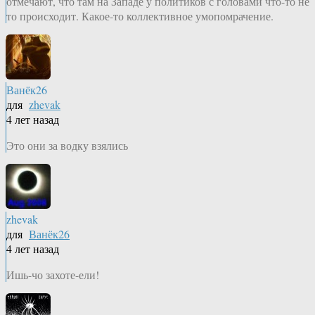
отмечают, что там на Западе у политиков с головами что-то не
то происходит. Какое-то коллективное умопомрачение.
Ванёк26
для
zhevak
4 лет назад
Это они за водку взялись
zhevak
для
Ванёк26
4 лет назад
Ишь-чо захоте-ели!