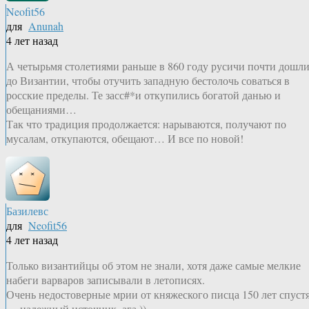
Neofit56
для
Anunah
4 лет назад
А четырьмя столетиями раньше в 860 году русичи почти дошл
до Византии, чтобы отучить западную бестолочь соваться в
росские пределы. Те засс#*и откупились богатой данью и
обещаниями…
Так что традиция продолжается: нарываются, получают по
мусалам, откупаются, обещают… И все по новой!
Базилевс
для
Neofit56
4 лет назад
Только византийцы об этом не знали, хотя даже самые мелкие
набеги варваров записывали в летописях.
Очень недостоверные мрии от княжеского писца 150 лет спуст
— надежный источник, ага.))