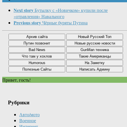
Next story
Бутылку с «Новичком» купили после
«отравления» Навального
Previous story
Чёрные буряты Путина
Привет, гость!
Рубрики
Авто/мото
Военное
Интернет