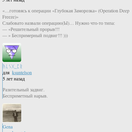
«…готовясь к операции «Глубокая Заморозка» (Operation Deep
Freeze)»
Слабовато назвали операцию(Ы)… Нужно что-то типа:
— «Решительный прорыв!!!
— » Беспримерный подвиг!!! )))
ᚤᚳᛊᚷ_ᛈᚱ
для
ksuntelson
5 лет назад
Разительный задвиг.
Бесприметный нарыв.
Gena