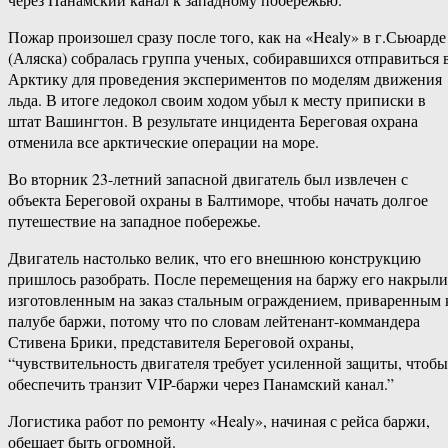
Пожар произошел сразу после того, как на «Healy» в г.Сьюарде
(Аляска) собралась группа ученых, собиравшихся отправиться 
Арктику для проведения экспериментов по моделям движения
льда. В итоге ледокол своим ходом убыл к месту приписки в
штат Вашингтон. В результате инцидента Береговая охрана
отменила все арктические операции на море.
Во вторник 23-​летний запасной двигатель был извлечен с
объекта Береговой охраны в Балтиморе, чтобы начать долгое
путешествие на западное побережье.
Двигатель настолько велик, что его внешнюю конструкцию
пришлось разобрать. После перемещения на баржу его накрыли
изготовленным на заказ стальным ограждением, приваренным 
палубе баржи, потому что по словам лейтенант-​коммандера
Стивена Брики, представителя Береговой охраны,
“чувствительность двигателя требует усиленной защиты, чтобы
обеспечить транзит VIP-​баржи через Панамский канал.”
Логистика работ по ремонту «Healy», начиная с рейса баржи,
обещает быть огромной.