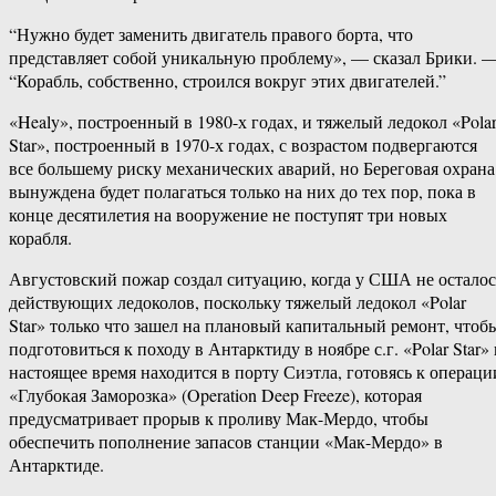
“Нужно будет заменить двигатель правого борта, что
представляет собой уникальную проблему», — сказал Брики. 
“Корабль, собственно, строился вокруг этих двигателей.”
«Healy», построенный в 1980-х годах, и тяжелый ледокол «Pola
Star», построенный в 1970-х годах, с возрастом подвергаются
все большему риску механических аварий, но Береговая охрана
вынуждена будет полагаться только на них до тех пор, пока в
конце десятилетия на вооружение не поступят три новых
корабля.
Августовский пожар создал ситуацию, когда у США не осталос
действующих ледоколов, поскольку тяжелый ледокол «Polar
Star» только что зашел на плановый капитальный ремонт, чтоб
подготовиться к походу в Антарктиду в ноябре с.г. «Polar Star» 
настоящее время находится в порту Сиэтла, готовясь к операци
«Глубокая Заморозка» (Operation Deep Freeze), которая
предусматривает прорыв к проливу Мак-​Мердо, чтобы
обеспечить пополнение запасов станции «Мак-​Мердо» в
Антарктиде.