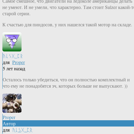
Самое смешное, что двигатели на ледоколе американцы делать
не умеют. И не умели, что характерно. Там стоит Sulzer какой-т
старой серии.
К счастью для пиндосов, у них нашелся такой мотор на складе.
ᚤᚳᛊᚷ_ᛈᚱ
для
Proper
5 лет назад
Осталось только убедиться, что он полностью комплектный и
что ему не понадобятся зч, которых больше не выпускают. ))
Proper
Автор
для
ᚤᚳᛊᚷ_ᛈᚱ