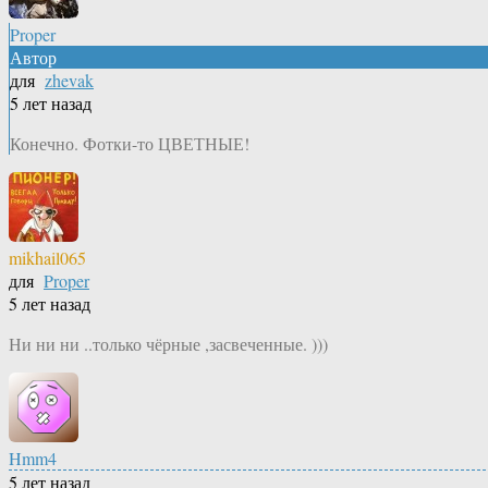
Proper
Автор
для
zhevak
5 лет назад
Конечно. Фотки-то ЦВЕТНЫЕ!
mikhail065
для
Proper
5 лет назад
Ни ни ни ..только чёрные ,засвеченные. )))
Hmm4
5 лет назад