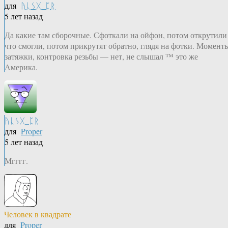
для
ᚤᚳᛊᚷ_ᛈᚱ
5 лет назад
Да какие там сборочные. Сфоткали на ойфон, потом открутили
что смогли, потом прикрутят обратно, глядя на фотки. Момент
затяжки, контровка резьбы — нет, не слышал ™ это же
Америка.
ᚤᚳᛊᚷ_ᛈᚱ
для
Proper
5 лет назад
Мгггг.
Человек в квадрате
для
Proper