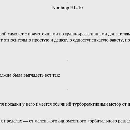
Northrop HL-10
вой самолет с прямоточными воздушно-реактивными двигателями
олет относительно простую и дешевую одноступенчатую ракету, п
олжна была выглядеть вот так:
я посадки у него имеется обычный турбореактивный мотор от ис
пределах — от маленького одноместного «орбитального разведч