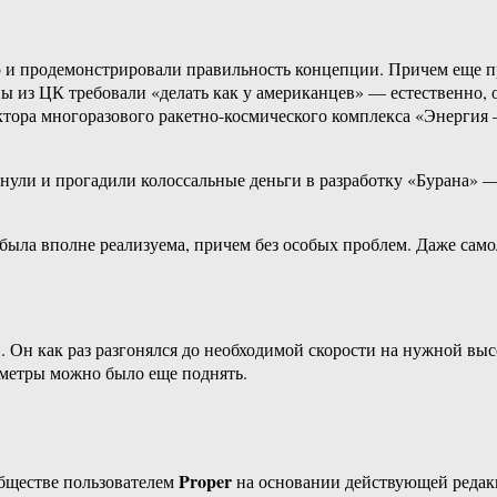
 и продемонстрировали правильность концепции. Причем еще пр
 из ЦК требовали «делать как у американцев» — естественно, он
уктора многоразового ракетно-космического комплекса «Энерги
ули и прогадили колоссальные деньги в разработку «Бурана» — 
ла вполне реализуема, причем без особых проблем. Даже самол
». Он как раз разгонялся до необходимой скорости на нужной выс
метры можно было еще поднять.
Proper
бществе пользователем
на основании действующей реда