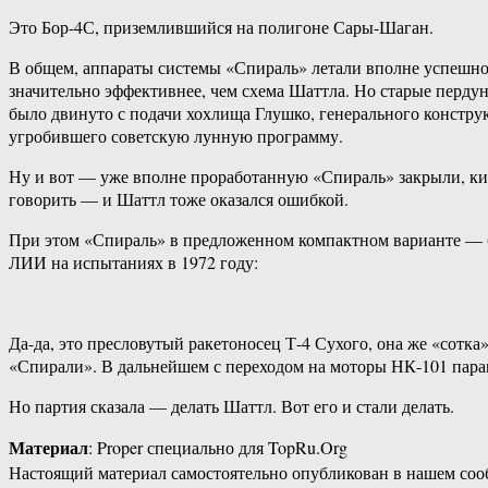
Это Бор-4С, приземлившийся на полигоне Сары-Шаган.
В общем, аппараты системы «Спираль» летали вполне успешно
значительно эффективнее, чем схема Шаттла. Но старые пердуны
было двинуто с подачи хохлища Глушко, генерального констр
угробившего советскую лунную программу.
Ну и вот — уже вполне проработанную «Спираль» закрыли, кин
говорить — и Шаттл тоже оказался ошибкой.
При этом «Спираль» в предложенном компактном варианте — бы
ЛИИ на испытаниях в 1972 году:
Да-да, это пресловутый ракетоносец Т-4 Сухого, она же «сотка
«Спирали». В дальнейшем с переходом на моторы НК-101 пара
Но партия сказала — делать Шаттл. Вот его и стали делать.
Материал
: Proper специально для TopRu.Org
Настоящий материал самостоятельно опубликован в нашем соо