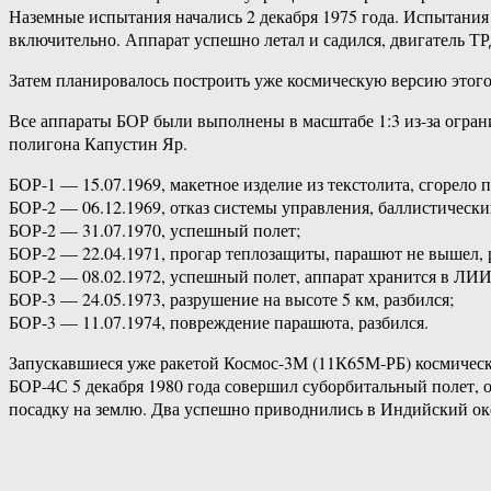
Наземные испытания начались 2 декабря 1975 года. Испытания н
включительно. Аппарат успешно летал и садился, двигатель ТР
Затем планировалось построить уже космическую версию этого с
Все аппараты БОР были выполнены в масштабе 1:3 из-за огр
полигона Капустин Яр.
БОР-1 — 15.07.1969, макетное изделие из текстолита, сгорело 
БОР-2 — 06.12.1969, отказ системы управления, баллистический
БОР-2 — 31.07.1970, успешный полет;
БОР-2 — 22.04.1971, прогар теплозащиты, парашют не вышел, 
БОР-2 — 08.02.1972, успешный полет, аппарат хранится в ЛИИ
БОР-3 — 24.05.1973, разрушение на высоте 5 км, разбился;
БОР-3 — 11.07.1974, повреждение парашюта, разбился.
Запускавшиеся уже ракетой Космос-3М (11К65М-РБ) космическ
БОР-4С 5 декабря 1980 года совершил суборбитальный полет, ос
посадку на землю. Два успешно приводнились в Индийский оке