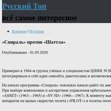
Русский Топ
всё самое интересное
Военное
/
История
«Спираль» против «Шаттла»
Опубликовано
·
01.05.2020
Примерно в 1964-м группа учёных и специалистов ЦНИИ 30 В
интегрировала в себе идеи самолёта, ракетоплана и космическо
На начало программы «Спираль» повлияло начало работ по аме
При выборе компоновки и алгоритмов управления орбитальног
«ASSET» (1963—1965) и «SV-5D» (1966—1967). К моменту вы
аппаратов на малых скоростях полета («PILOT») и полеты пил