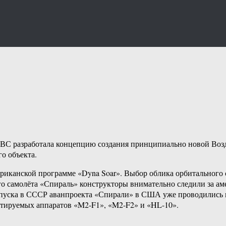
ВС разработала концепцию создания принципиально новой Воз
го объекта.
риканской программе «Dyna Soar». Выбор облика орбитального с
о самолёта «Спираль» конструкторы внимательно следили за а
пуска в СССР аванпроекта «Спирали» в США уже проводились 
отируемых аппаратов «M2-F1», «M2-F2» и «HL-10».