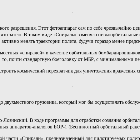
кого разрешения. Этот фотоаппарат сам по себе чрезвычайно цен
всю затею. В таком виде «Спираль» заменяла низкоорбитальные 
 активно менять траектории полета, будучи гораздо менее предс
оместных «спиралей» в качестве орбитальных бомбардировщиков
м-то, почти стандартную боеголовку от МБР, с минимальными пе
строить космический перехватчик для уничтожения вражеских с
о двухместного грузовика, который мог бы осуществлять обслуж
-Лозинский. В ходе программы для отработки создания орбитал
ьных аппаратов-аналогов БОР-1 (Беспилотный орбитальный ракет
й части «Спирали», предназначенный для пилотируемых полетов