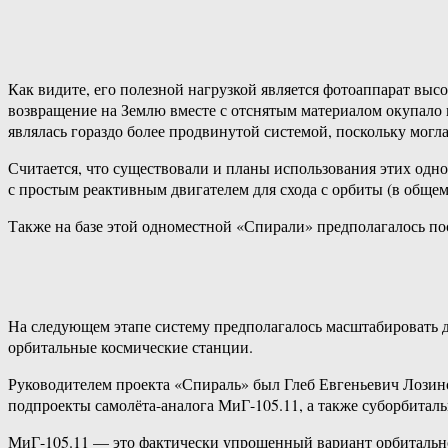
Как видите, его полезной нагрузкой является фотоаппарат высо
возвращение на Землю вместе с отснятым материалом окупало 
являлась гораздо более продвинутой системой, поскольку могла
Считается, что существовали и планы использования этих одн
с простым реактивным двигателем для схода с орбиты (в обще
Также на базе этой одноместной «Спирали» предполагалось по
На следующем этапе систему предполагалось масштабировать д
орбитальные космические станции.
Руководителем проекта «Спираль» был Глеб Евгеньевич Лозино
подпроекты самолёта-аналога МиГ-105.11, а также суборбитал
МиГ-105.11 — это фактически упрощенный вариант орбитально