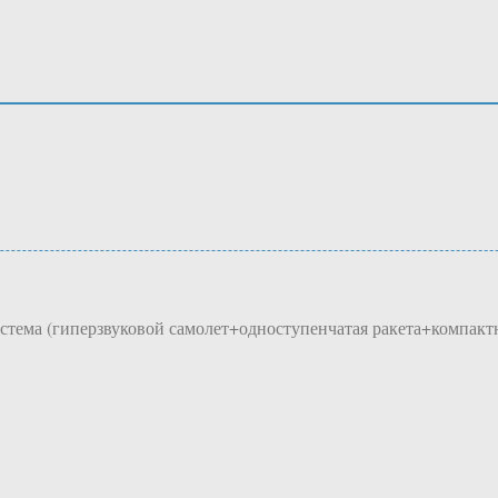
стема (гиперзвуковой самолет+одноступенчатая ракета+компакт