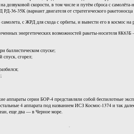
а дозвуковой скорости, в том числе и путём сброса с самолёта-н
Д РД-36-35К (вариант двигателя от стратегического ракетоносца
амолета, с ЖРД для схода с орбиты, и вывести его в космос на р
аниченных энергетических возможностей ракеты-носителя 8К63
при баллистическом спуске;
 спуск, сгорел;
разбился;
;
ие аппараты серии БОР-4 представляли собой беспилотные эксп
тальные 4 аппарата под названием ИСЗ Космос-1374 и так далее 
ан, еще два — в Черное море.