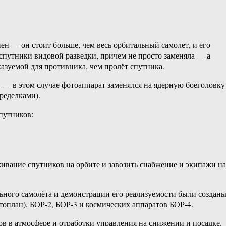
ен — он стоит больше, чем весь орбитальный самолет, и его
спутники видовой разведки, причем не просто заменяла — а
казуемой для противника, чем пролёт спутника.
 — в этом случае фотоаппарат заменялся на ядерную боеголовку
ределками).
путников:
ивание спутников на орбите и завозить снабжение и экипажи на
ьного самолёта и демонстрации его реализуемости были создан
оплан), БОР-2, БОР-3 и космических аппаратов БОР-4.
 в атмосфере и отработки управления на снижении и посадке.