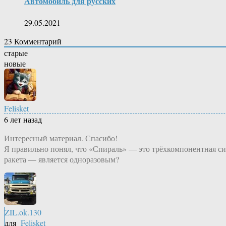
Автомобиль для русских
29.05.2021
23
Комментарий
старые
новые
Felisket
6 лет назад
Интересный материал. Спасибо!
Я правильно понял, что «Спираль» — это трёхкомпонентная си
ракета — является одноразовым?
ZIL.ok.130
для
Felisket