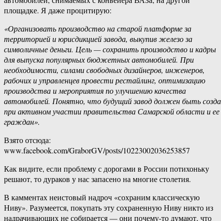
площадке. Я даже процитирую:
«Организовать производство на старой платформе за
территорией и юрисдикцией завода, выкупив железо за
символичные деньги. Цель — сохранить производство и кадры
для выпуска популярных бюджетных автомобилей. При
необходимости, силами свободных дизайнеров, инженеров,
рабочих и управленцев провести рестайлинг, оптимизацию
производства и мероприятия по улучшению качества
автомобилей. Понятно, что будущий завод должен быть созд
при активном участии правительства Самарской области и ее
граждан».
Взято отсюда:
www.facebook.com/GraborGV/posts/10223002036253857
Как видите, если проблему с дорогами в России потихоньку
решают, то дураков у нас запасено на многие столетия.
В камментах неистовый надроч «сохраним классическую
Ниву». Разумеется, покупать эту сохраненную Ниву никто из
надрачивающих не собирается — они почему-то думают, что