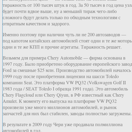
тиражность от 100 тысяч штук в год. За 50 тысяч в год цена узл
будет почти вдвое выше, ну а меньший тираж чего-либо
сложного будут делать только по обходным технологиям с
отвратным качеством и задорого.
Именно поэтому при наличии чуть ли не 200 автозаводов —
под капотом китайских автомобилей стоят одни и те же моторы
одни и те же КПП и прочие агрегаты. Тиражность решает.
Возьмем для примера Chery Automobile — фирма основана в
1997 году. Было приобретено оборудование европейского заво
Ford за смешные $25 млн. Производство автомобилей началось
1999 году после приобретения лицензии на шасси Toledo
компании Seat. Это платформа VW PQ32 (Volkswagen Golf II
1983 года / SEAT Toledo I образца 1991 года). Это автомобиль
Chery Flagcloud или Chery Qiyun, в РФ известный как Chery
Amulet. К моменту его выпуска на платформе VW PQ32
произвели уже много миллионов автомобилей, и рынок
запчастей для них был стабилен, заводы полностью загружены.
В результате в 2009 году Чери уже продавала полмиллиона
автомобилей в год.