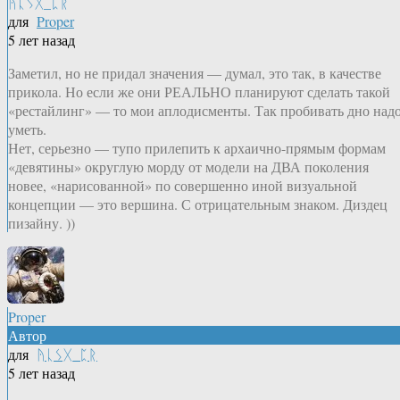
ᚤᚳᛊᚷ_ᛈᚱ
для
Proper
5 лет назад
Заметил, но не придал значения — думал, это так, в качестве
прикола. Но если же они РЕАЛЬНО планируют сделать такой
«рестайлинг» — то мои аплодисменты. Так пробивать дно над
уметь.
Нет, серьезно — тупо прилепить к архаично-прямым формам
«девятины» округлую морду от модели на ДВА поколения
новее, «нарисованной» по совершенно иной визуальной
концепции — это вершина. С отрицательным знаком. Диздец
пизайну. ))
Proper
Автор
для
ᚤᚳᛊᚷ_ᛈᚱ
5 лет назад