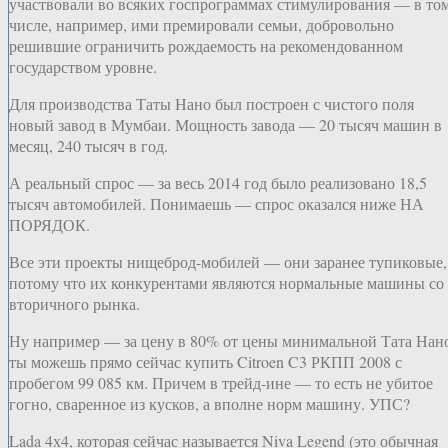
участвовали во всяких госпрограммах стимулирования — в то
числе, например, ими премировали семьи, добровольно
решившие ограничить рождаемость на рекомендованном
государством уровне.
Для производства Таты Нано был построен с чистого поля
новый завод в Мумбаи. Мощность завода — 20 тысяч машин в
месяц, 240 тысяч в год.
А реальный спрос — за весь 2014 год было реализовано 18,5
тысяч автомобилей. Понимаешь — спрос оказался ниже НА
ПОРЯДОК.
Все эти проекты нищеброд-мобилей — они заранее тупиковые,
потому что их конкурентами являются нормальные машины со
вторичного рынка.
Ну например — за цену в 80% от цены минимальной Тата Нан
ты можешь прямо сейчас купить Citroen C3 РКПП 2008 с
пробегом 99 085 км. Причем в трейд-ине — то есть не убитое
гогно, сваренное из кусков, а вполне норм машину. УПС?
Lada 4х4, которая сейчас называется Niva Legend (это обычная