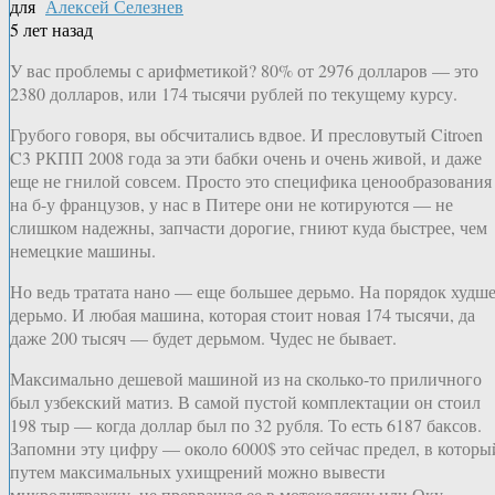
для
Алексей Селезнев
5 лет назад
У вас проблемы с арифметикой? 80% от 2976 долларов — это
2380 долларов, или 174 тысячи рублей по текущему курсу.
Грубого говоря, вы обсчитались вдвое. И пресловутый Citroen
C3 РКПП 2008 года за эти бабки очень и очень живой, и даже
еще не гнилой совсем. Просто это специфика ценообразования
на б-у французов, у нас в Питере они не котируются — не
слишком надежны, запчасти дорогие, гниют куда быстрее, чем
немецкие машины.
Но ведь тратата нано — еще большее дерьмо. На порядок худш
дерьмо. И любая машина, которая стоит новая 174 тысячи, да
даже 200 тысяч — будет дерьмом. Чудес не бывает.
Максимально дешевой машиной из на сколько-то приличного
был узбекский матиз. В самой пустой комплектации он стоил
198 тыр — когда доллар был по 32 рубля. То есть 6187 баксов.
Запомни эту цифру — около 6000$ это сейчас предел, в которы
путем максимальных ухищрений можно вывести
микролитражку, не превращая ее в мотоколяску или Оку.