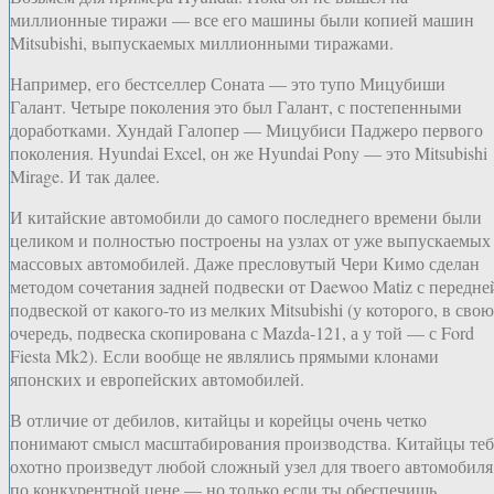
миллионные тиражи — все его машины были копией машин
Mitsubishi, выпускаемых миллионными тиражами.
Например, его бестселлер Соната — это тупо Мицубиши
Галант. Четыре поколения это был Галант, с постепенными
доработками. Хундай Галопер — Мицубиси Паджеро первого
поколения. Hyundai Excel, он же Hyundai Pony — это Mitsubishi
Mirage. И так далее.
И китайские автомобили до самого последнего времени были
целиком и полностью построены на узлах от уже выпускаемых
массовых автомобилей. Даже пресловутый Чери Кимо сделан
методом сочетания задней подвески от Daewoo Matiz с передне
подвеской от какого-то из мелких Mitsubishi (у которого, в свою
очередь, подвеска скопирована с Mazda-121, а у той — с Ford
Fiesta Mk2). Если вообще не являлись прямыми клонами
японских и европейских автомобилей.
В отличие от дебилов, китайцы и корейцы очень четко
понимают смысл масштабирования производства. Китайцы теб
охотно произведут любой сложный узел для твоего автомобиля
по конкурентной цене — но только если ты обеспечишь