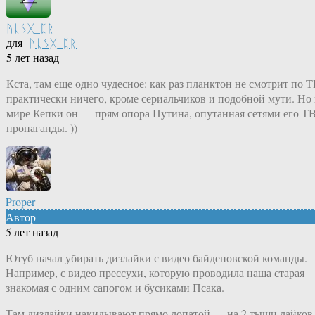
ᚤᚳᛊᚷ_ᛈᚱ
для
ᚤᚳᛊᚷ_ᛈᚱ
5 лет назад
Кста, там еще одно чудесное: как раз планктон не смотрит по 
практически ничего, кроме сериальчиков и подобной мути. Но 
мире Кепки он — прям опора Путина, опутанная сетями его ТВ
пропаганды. ))
Proper
Автор
5 лет назад
Ютуб начал убирать дизлайки с видео байденовской команды.
Например, с видео прессухи, которую проводила наша старая
знакомая с одним сапогом и бусиками Псака.
Там дизлайки накидывают прямо лопатой — на 2 тыщи лайков