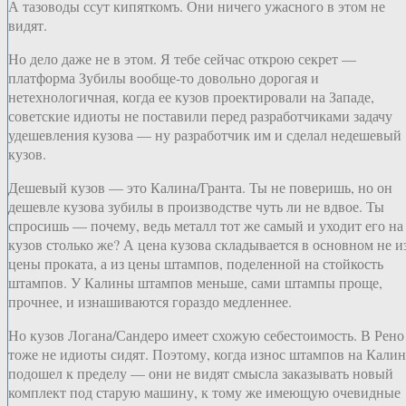
А тазоводы ссут кипяткомъ. Они ничего ужасного в этом не
видят.
Но дело даже не в этом. Я тебе сейчас открою секрет —
платформа Зубилы вообще-то довольно дорогая и
нетехнологичная, когда ее кузов проектировали на Западе,
советские идиоты не поставили перед разработчиками задачу
удешевления кузова — ну разработчик им и сделал недешевый
кузов.
Дешевый кузов — это Калина/Гранта. Ты не поверишь, но он
дешевле кузова зубилы в производстве чуть ли не вдвое. Ты
спросишь — почему, ведь металл тот же самый и уходит его на
кузов столько же? А цена кузова складывается в основном не и
цены проката, а из цены штампов, поделенной на стойкость
штампов. У Калины штампов меньше, сами штампы проще,
прочнее, и изнашиваются гораздо медленнее.
Но кузов Логана/Сандеро имеет схожую себестоимость. В Рено
тоже не идиоты сидят. Поэтому, когда износ штампов на Кали
подошел к пределу — они не видят смысла заказывать новый
комплект под старую машину, к тому же имеющую очевидные