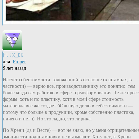
ᚤᚳᛊᚷ_ᛈᚱ
для
Proper
5 лет назад
Насчет себестоимости, заложенной в оснастке (в штампах, в
частности) — верно все, производственнику это понятно, тем
более когда сам работаю в сфере термоформования. Те же пресс
формы, хоть и по пластику, хотя в моей сфере стоимость
материала все же создает бОльшую долю в себестоимости —
потому что больше в продукции, кроме собственно пластика,
ничего и нет )). Но это ладно, это лирика.
По Хрени (да и Весте) — вот не знаю, но у меня отрицательны
эмоции эти подштамповки не вызывают. Хотя нет, в Хрени