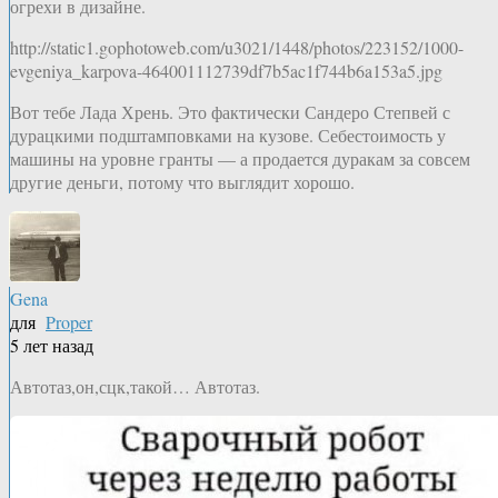
огрехи в дизайне.
http://static1.gophotoweb.com/u3021/1448/photos/223152/1000-
evgeniya_karpova-464001112739df7b5ac1f744b6a153a5.jpg
Вот тебе Лада Хрень. Это фактически Сандеро Степвей с
дурацкими подштамповками на кузове. Себестоимость у
машины на уровне гранты — а продается дуракам за совсем
другие деньги, потому что выглядит хорошо.
Gena
для
Proper
5 лет назад
Автотаз,он,сцк,такой… Автотаз.