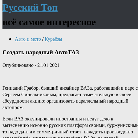
Русский Топ
всё самое интересное
Авто и мото
/
Курьёзы
Создать народный АвтоТАЗ
Опубликовано
·
21.01.2021
Геннадий Грабор, бывший дизайнер ВАЗа, работавший в паре с
Сергеем Синельниковым, предлагает замечательную в своей
абсурдности акцию: организовать параллельный народный
автопром.
Если ВАЗ оккупировали иностранцы и ведут дело к
вытеснению исконно русских платформ своими, буржуинскими
то надо дать им симметричный ответ: наладить производство
автомобилей, снимаемых с конвейера ВАЗа, на другой