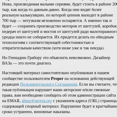
Нива, производимая малыми сериями, будет стоить в районе 20
тыр, как когда-то давным-давно. Когда они видят более
реальную калькуляцию, по которой ценник выходит в районе
700 тыр — энтузиазм мгновенно испаряется. А именно так и
будет — сохранять производство моторов от шитгулей, коробок
педерач от шитгулей и мостов от шитгулей ради малотиражног
уродца никто не собирается. Их придется делать по обходным
технологиям с соответствующей себестоимостью и
отвратительным качеством (хотя ниже уже и так некуда).
Но Геннадию Грабору это объяснить невозможно. Дизайнер
ВАЗа — это почти диагноз.
Настоящий материал самостоятельно опубликован в нашем
Proper
сообществе пользователем
на основании действующей
редакции
Пользовательского Соглашения
. Если вы считаете, чт
такая публикация нарушает ваши авторские и/или смежные
права, вам необходимо сообщить об этом администрации сайта
на EMAIL
abuse@newru.org
с указанием адреса (URL) страницы
содержащей спорный материал. Нарушение будет в кратчайши
сроки устранено, виновные наказаны.