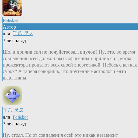
Felisket
Автор
для
千爪 尺.Z
7 лет назад
Шо, и прилив сил не почуйствовал, внучок? Ну, это, во время
совпадения осей должон быть офигенный прилив сил, когда
прожектора пронзают всех своей энергетикой. Небось спал как
сурок? А таперя говоришь, что почтенные астрологи енто
шарлатаны.
千爪 尺.Z
для
Felisket
7 лет назад
Ну, стоял. Но от совпадения осей это никак независит