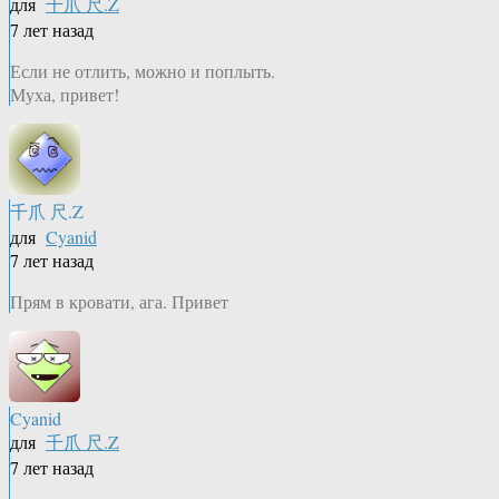
для
千爪 尺.Z
7 лет назад
Если не отлить, можно и поплыть.
Муха, привет!
千爪 尺.Z
для
Cyanid
7 лет назад
Прям в кровати, ага. Привет
Cyanid
для
千爪 尺.Z
7 лет назад