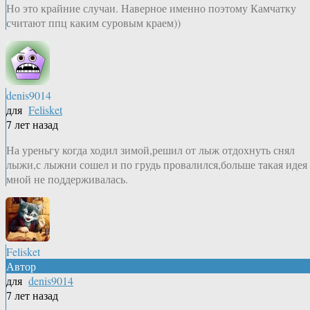
Но это крайние случаи. Наверное именно поэтому Камчатку
считают ппц каким суровым краем))
denis9014
для
Felisket
7 лет назад
На уреньгу когда ходил зимой,решил от лыж отдохнуть снял
лыжи,с лыжни сошел и по грудь провалился,больше такая идея
мной не поддерживалась.
Felisket
Автор
для
denis9014
7 лет назад