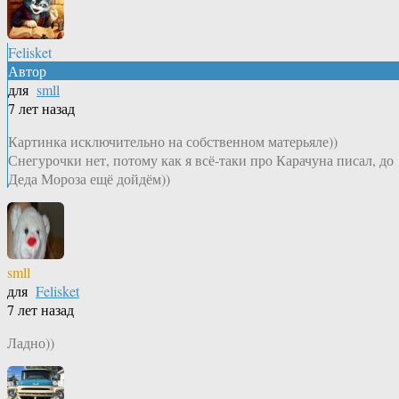
Felisket
Автор
для
smll
7 лет назад
Картинка исключительно на собственном матерьяле))
Снегурочки нет, потому как я всё-таки про Карачуна писал, до
Деда Мороза ещё дойдём))
smll
для
Felisket
7 лет назад
Ладно))