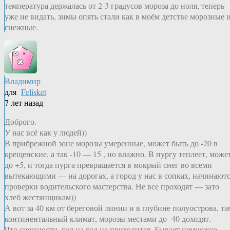
температура держалась от 2-3 градусов мороза до ноля, теперь
уже не видать, зимы опять стали как в моём детстве морозные 
снежные.
Владимир
для
Felisket
7 лет назад
Доброго.
У нас всё как у людей))
В прибрежной зоне морозы умеренные, может быть до -20 в
крещенские, а так -10 — 15 , но влажно. В пургу теплеет, може
до +5, и тогда пурга превращается в мокрый снег во всеми
вытекающими — на дорогах, а город у нас в сопках, начинают
проверки водительского мастерства. Не все проходят — зато
хлеб жестянщикам))
А вот за 40 км от береговой линии и в глубине полуострова, та
континентальный климат, морозы местами до -40 доходят.
Что снежности, год на год не приходится. Бывает немножко