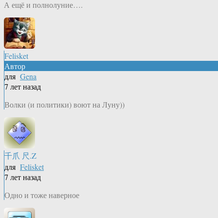
А ещё и полнолуние….
Felisket
Автор
для
Gena
7 лет назад
Волки (и политики) воют на Луну))
千爪 尺.Z
для
Felisket
7 лет назад
Одно и тоже наверное