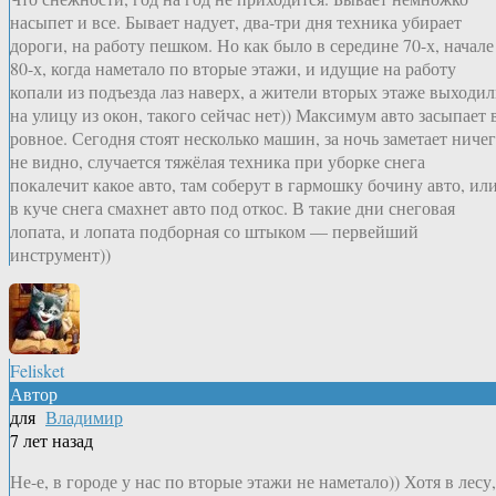
насыпет и все. Бывает надует, два-три дня техника убирает
дороги, на работу пешком. Но как было в середине 70-х, начале
80-х, когда наметало по вторые этажи, и идущие на работу
копали из подъезда лаз наверх, а жители вторых этаже выходи
на улицу из окон, такого сейчас нет)) Максимум авто засыпает 
ровное. Сегодня стоят несколько машин, за ночь заметает ниче
не видно, случается тяжёлая техника при уборке снега
покалечит какое авто, там соберут в гармошку бочину авто, ил
в куче снега смахнет авто под откос. В такие дни снеговая
лопата, и лопата подборная со штыком — первейший
инструмент))
Felisket
Автор
для
Владимир
7 лет назад
Не-е, в городе у нас по вторые этажи не наметало)) Хотя в лесу,