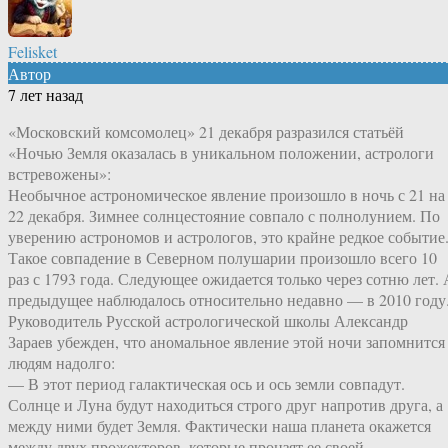
Felisket
Автор
7 лет назад
«Московский комсомолец» 21 декабря разразился статьёй
«Ночью Земля оказалась в уникальном положении, астрологи
встревожены»:
Необычное астрономическое явление произошло в ночь с 21 на
22 декабря. Зимнее солнцестояние совпало с полнолунием. По
уверению астрономов и астрологов, это крайне редкое событие
Такое совпадение в Северном полушарии произошло всего 10
раз с 1793 года. Следующее ожидается только через сотню лет. 
предыдущее наблюдалось относительно недавно — в 2010 году
Руководитель Русской астрологической школы Александр
Зараев убежден, что аномальное явление этой ночи запомнится
людям надолго:
— В этот период галактическая ось и ось земли совпадут.
Солнце и Луна будут находиться строго друг напротив друга, а
между ними будет Земля. Фактически наша планета окажется
между двух прожекторов, которые пронзят ее своей