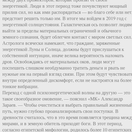
энергетикой. Люди в этот период тоже почувствуют мощный
прилив сил, но как ими распорядиться — во благо себе или нет
предстоит решить только им. В итоге мы войдем в 2019 год с
энергетикой солнцестояния. Галактическая ось позволит людям
выйти за пределы материальных ограничений и обычного
земного сознания, будет облегчен контакт с миром светлых сил.
Астрологи всячески намекают, что граждане, заряженные
энергетикой Луны и Солнца, должны будут прислушаться к
собственной интуиции, иначе велика вероятность наломать
дров. Освобождаясь от материальных оков, люди могут
поспешить слишком необдуманно тратить деньги и рвать не
нужные им на первый взгляд связи. При этом будут чувствоват
внутри определенный дискомфорт, если не настроятся на более
тонкие вибрации.
Переход с одной психоэнергетической волны на другую — это
такое своеобразное омовение, — пояснил «МК» Александр
Зараев. — Чтобы очиститься и выбрать правильный жизненны
путь, нужно глубоко проанализировать свои поступки. В
древности считалось, что в это время появляется трещина межд
мирами, и в земную обитель приходят боги. В этот период,
согласно египетской мифологии, родилось более 10 египетских