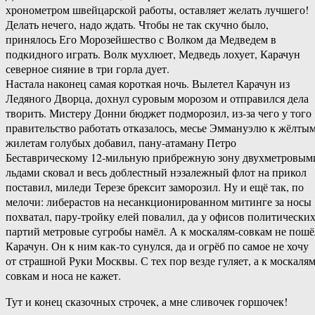
хронометром швейцарской работы, оставляет желать лучшего!
Делать нечего, надо ждать. Чтобы не так скучно было,
принялось Его Морозейшество с Волком да Медведем в
подкидного играть. Волк мухлюет, Медведь лохует, Карачун
северное сияние в три горла дует.
Настала наконец самая короткая ночь. Вылетел Карачун из
Ледяного Дворца, дохнул суровым морозом и отправился дела
творить. Мистеру Донни бюджет подморозил, из-за чего у того
правительство работать отказалось, месье Эммануэлю к жёлты
жилетам голубых добавил, пану-атаману Петро
Беставрическому 12-мильную прибрежную зону двухметровым
льдами сковал и весь доблестный нэзалежный флот на прикол
поставил, миледи Терезе брексит заморозил. Ну и ещё так, по
мелочи: либерастов на несанкционированном митинге за носы
похватал, пару-тройку елей повалил, да у офисов политически
партий метровые сугробы намёл. А к москалям-совкам не пошё
Карачун. Он к ним как-то сунулся, да и огрёб по самое не хочу
от страшной Руки Москвы. С тех пор везде гуляет, а к москалям
совкам и носа не кажет.
Тут и конец сказочных строчек, а мне сливочек горшочек!