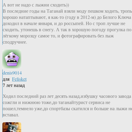
А вот не надо с лыжни сходить))
В последние годы на Таганай взяли моду пешком ходить, троп
хорошо натаптывают, я как-то (году в 2012-м) до Белого Ключа
доходил в начале января, и до россыпей. Но с троп лучше не
сходить, утонешь в снегу. А так в хорошую погоду прогулка по
лёгкому морозцу самое то, и фотографировать без лыж
сподручнее.
denis9014
для
Felisket
7 лет назад
Ходил последний раз лет десять назад,избушку часового завода
сожгли и нижнюю тоже,до таганайтурист сервиса не
пошел,темнело уже,до спортбазы скатился и больше на лыжи н
вставал.