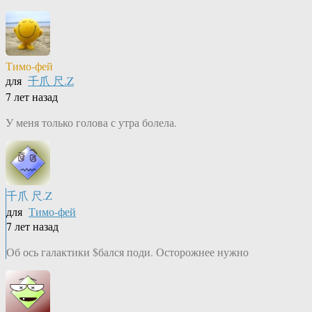
Тимо-фей
для
千爪 尺.Z
7 лет назад
У меня только голова с утра болела.
千爪 尺.Z
для
Тимо-фей
7 лет назад
Об ось галактики $бался поди. Осторожнее нужно