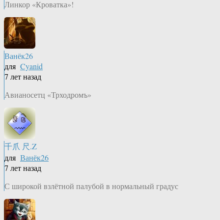
Линкор «Кроватка»!
Ванёк26
для
Cyanid
7 лет назад
Авианосетц «Трходромъ»
千爪 尺.Z
для
Ванёк26
7 лет назад
С широкой взлётной палубой в нормальный градус