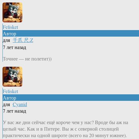
Felisket
Автор
для
千爪 尺.Z
7 лет назад
Точнее — не полетит))
Felisket
Автор
для
Cyanid
7 лет назад
У вас же дни сейчас ещё короче чем у нас? Вроде бы аж на
целый час. Как и в Питере. Вы ж с северной столицей
практически на одной широте (всего на 20 минут южнее).