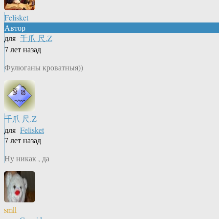
Felisket
Автор
для
千爪 尺.Z
7 лет назад
Фулюганы кроватныя))
千爪 尺.Z
для
Felisket
7 лет назад
Ну никак , да
smll