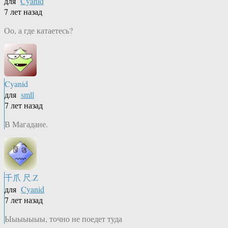
для
Cyanid
7 лет назад
Оо, а где катаетесь?
Cyanid
для
smll
7 лет назад
В Магадане.
千爪 尺.Z
для
Cyanid
7 лет назад
Ыыыыыыы, точно не поедет туда