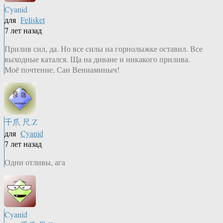
Cyanid
для
Felisket
7 лет назад
Прилив сил, да. Но все силы на горнолыжке оставил. Все
выходные катался. Ща на диване и никакого прилива.
Моё почтение, Сан Вениаминыч!
千爪 尺.Z
для
Cyanid
7 лет назад
Одни отливы, ага
Cyanid