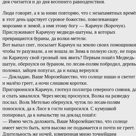
дня считается и до дня весеннего равноденствия.
Люди говорят, а я за ними повторяю, что с незапамятных времё
в этот день царствует суровое божество, повелевающее
морозами и зимой, а имя этому богу — Карачун (Корочун).
Прислуживают Карачуну медведи-шатуны, в которых
превращаются бураны, да волки-метели.
Вот выпал снег, посылает Карачун на землю своих помощников
чтобы те разузнали, а не вошла ли Зима в полную силу, не пора
ли Карачуну свой грозный лик явить? Первым пошёл Медведь-
шатун, обернулся он бураном, по лесам-полям побродил, деревь
поломал, зайцев попугал, да и назад вернулся:
— Докладаю, Ваше Морозейшество, что солнце ишшо и светит
и малёхо греет, а ночи слишком коротки.
Пригорюнился Карачун, глотнул поллитра северного сияния, д
и спать завалился. Через месяц проснулся, Волка на разведку
послал. Волк Метелью обернулся, чуток по лесам-полям
поносился, да к Лисе в гости напросился. С кумушкой
попировал, да к начальству на доклад пошёл:
— Имею честь доложить, Ваше Морозейшество, что солнце
имеет место быть, хотя высоко не подымается и почти не греет.
Длительность же ночей, измеренная мною точнейшим