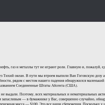
нефть, газ и металлы тут не играют роли. Главную и, пожалуй,
з Тихий океан. В пути мы втроем выпили Ван Гоговскую дозу абс
айности, рядом с местом нашего падения обнаружился маленьки
д названием Соединенные Штаты Абсента (США).
о, не выдали. Поэтому, всех материальных и нематериальных акт
мым запасливым — в бумажнике у Вас, совершенно случайно, обн
нежная масса — $100. Это все наши сбережения. Поскольку у на