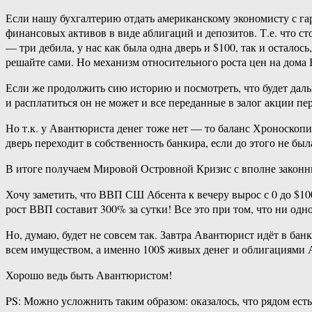
Если нашу бухгалтерию отдать американскому экономисту с га
финансовых активов в виде аблигаций и депозитов. Т.е. что с
— три дебила, у нас как была одна дверь и $100, так и осталос
решайте сами. Но механизм относительного роста цен на дома
Если же продолжить сию историю и посмотреть, что будет даль
и расплатиться он не может и все переданные в залог акции пе
Но т.к. у Авантюриста денег тоже нет — то баланс Хроноскопис
дверь переходит в собственность банкира, если до этого не был
В итоге получаем Мировой Островной Кризис с вполне законны
Хочу заметить, что ВВП СШ Абсента к вечеру вырос с 0 до $10
рост ВВП составит 300% за сутки! Все это при том, что ни одно
Но, думаю, будет не совсем так. Завтра Авантюрист идёт в банк
всем имуществом, а именно 100$ живых денег и облигациями Ав
Хорошо ведь быть Авантюристом!
PS: Можно усложнить таким образом: оказалось, что рядом есть