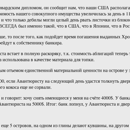
рвардским дипломом, он сообщит нам, что наши США располагаю
тоимость нашего совокупного имущества увеличилась за день в 11
ь, и что только дебилы могли целый день рвать листочки из блокн
 ВСЕГДА был именно такой, что в США, что в Японии, что в Рос
ше, то после того, как подойдет время погашения выданных Хро
рейдут к собственнику банкира.
та встает в полную раскоряку, т.к. стоимость аблигаций теперь
а использована в качестве материала для топки.
м отъемом единственной материальной ценности на острове у з
00, если Авантюристу на следующий день удастся толкнуть двер
го кокоса еще не сорвали.
 и говорит: хочу снять имеющиеся у меня на счёте 4000$. У банк
антюриста на 5000$. Итог: банк лопнул, у Авантюриста и дверь
 еще 5 островов, на одном из глины делают кувшины, на другом 