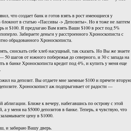
ил, что создает банк и готов взять в рост имеющиеся у
в блокнот в статью «Пассивы -> Депозиты». Но я тоже не лаптем
рь и $100. Я предлагаю Вам взять Ваши $100 в рост под 5%
поперло. Забираете деньги у расстроенного Хроноскописта с
ратно обрадованного Хроноскописта.
ь, снискать себе хлеб насущный, так сказать. Но Вы же знаете
50 шагов от южного побережья до северного, и 30 с запада на
ть в банке Хроноскописта кредит под 4%, и купить у меня еще
.
ложил на депозит. Вы отдаете мне заемные $100 и прячете втору
а депозите. Хроноскопист аж подпрыгивает от радости —
й аблигации. Ближе к вечеру, набегавшись по острову с этой
а у меня на $5000 депозитов в банке. Теперь, я чувствую, что
 заламываете цену в $1000.
ш, и забираю Вашу дверь.