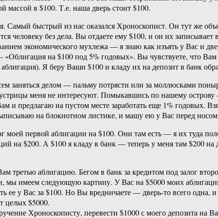
 массой в $100. Т.е. наша дверь стоит $100.
я. Самый быстрый из нас оказался Хроноскопист. Он тут же объяв
я человеку без дела. Вы отдаете ему $100, и он их записывает 
ванием экономического мухлежа — я знаю как изъять у Вас и две
 «Облигация на $100 под 5% годовых». Вы чувствуете, что Вам 
 аблигация). Я беру Ваши $100 и кладу их на депозит в банк об
ем заняться делом — пальму потрясти или за моллюсками понырят
устрицы меня не интересуют. Помыкавшись по нашему острову — 
м и предлагаю на пустом месте заработать еще 1% годовых. Взя
ыписываю на блокнотном листике, и машу ею у Вас перед носом
ог моей первой аблигации на $100. Они там есть — я их туда по
ций на $200. А $100 я кладу в банк — теперь у меня там $200 н
ам третью аблигацию. Бегом в банк за кредитом под залог второ
и, мы имеем следующую картину. У Вас на $5000 моих аблигаций, 
 ее у Вас за $100. Но Вы вредничаете — дверь-то всего одна, и
т целых $5000.
учение Хроноскописту, перевести $1000 с моего депозита на Ва