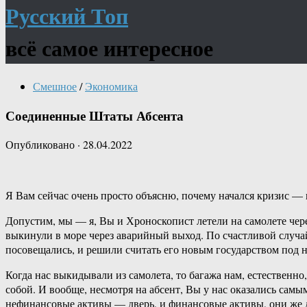
Русский Топ
всё самое интересное
Смешное
/
Экономика
Соединенные Штаты Абсента
Опубликовано
·
28.04.2022
Я Вам сейчас очень просто объясню, почему начался кризис — 
Допустим, мы — я, Вы и Хроноскопист летели на самолете чере
выкинули в море через аварийный выход. По счастливой случ
посовещались, и решили считать его новым государством по
Когда нас выкидывали из самолета, то багажа нам, естественн
собой. И вообще, несмотря на абсент, Вы у нас оказались са
нефинансовые активы — дверь, и финансовые активы, они же де