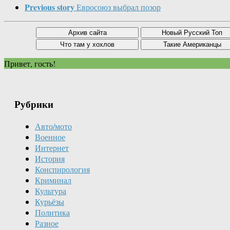
Previous story
Евросоюз выбрал позор
Привет, гость!
Рубрики
Авто/мото
Военное
Интернет
История
Конспирология
Криминал
Культура
Курьёзы
Политика
Разное