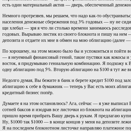
есть один материальный актив — дверь, обеспеченный денежной
Немного протрезвев, мы решаем, что надо как-то обустраиватьс
населения денежные сбережения под 3% годовых — ну не сидитс
щи хлебал — зря я что ли столько времени занимаюсь расследо
годовых. Вырываю листик из своего блокнота и пишу на нем —
депозита и отдаете их мне в обмен на мою облигацию (далее —
По хорошему, на этом можно было бы и успокоиться и пойти вс
— я неуемный финансовый гений, такие пустяки как кокосы и 
восток, я придумываю гениальную комбинацию. Я подхожу к Ва
одну аблигацию под 5%. Вторую аблигацию на $100 я тут же в
Недолго думая, Вы бежите в банк и берете кредит $100 под зал
аблигацию к себе в бумажник — теперь у Вас есть моих аблига
кредитный бизнес попёр.
Думаете я на этом остановлюсь? Ага, сейчас — я уже выписал В
сотней баксов и изодрав все листочки из блокнота на аблигаци
пришло время прибрать Вашу дверь к рукам. Я предлагаю купить
Ну, $1000 так $1000 — в конце концов у меня на депозите лежи
Я на последнем блокнотном листочке направляю платежное пор