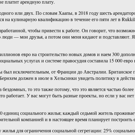
 не платит арендную плату.
 одного или двух. По словам Хаапы, в 2018 году шесть арендато
я на кулинарную квалификацию в течение его пяти лет в Rukkila
зработанной, чтобы привести к работе. Он говорит, что возможн
 люди — мои друзья, а потом они меня кидают и подставляют. Я 
 миллионов евро на строительство новых домов и наем 300 допо
циальных услугах и системе правосудия составила 15 000 евро 
аны был исключительным, от Франции до Австралии. Британское 
Бернхем должен в июле в Хельсинки увидеть политику в действ
ина бездомных, то это также потому, что это является частью б
что работает. У вас могут быть разные проекты, но если у вас 
00 единиц социального жилья; каждый седьмой житель проживае
роительной компанией и в настоящее время планирует построить 
 жилья для ограничения социальной сегрегации: 25% социально