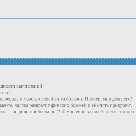
ощности вычислений!
инки.
перевода и маэстро рерайтинга болярин Пропер, мир дому его!
менте, халява развратит финских бомжей и её опять прикроют.
т» — це дило прибыльное (250 млн.евро в год). За него стоило 