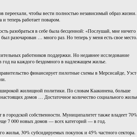
ров переехали, чтобы вести полностью независимый образ жизни.
 и теперь работает поваром.
ость разобраться в себе была бесценной: «Послушай, мне ничего
был разочарован … много раз. Но теперь у меня есть свое место
лнительных работников поддержки. Но недавнее исследование
в год на каждого бездомного в надлежащем жилье.
правительство финансирует пилотные схемы в Мерсисайде, Уэст
ии.
олее широкой жилищной политики. По словам Каакинена, больше
нет настоящих домов … Достаточное количество социального жиль
т в городской собственности. Муниципалитет также владеет 70
еще 7 000 новых домов — всех категорий — в год.
го жилья, 30% субсидируемых покупок и 45% частного сектора.