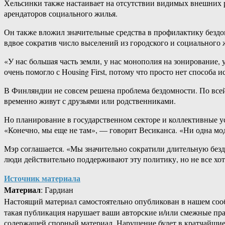
Хельсинки также настаивает на отсутствии видимых внешних 
арендаторов социального жилья.
Он также вложил значительные средства в профилактику бездо
вдвое сократив число выселений из городского и социального ж
«У нас большая часть земли, у нас монополия на зонирование,
очень помогло с Housing First, потому что просто нет способа
В Финляндии не совсем решена проблема бездомности. По вс
временно живут с друзьями или родственниками.
Но планирование в государственном секторе и коллективные ус
«Конечно, мы еще не там», — говорит Весиканса. «Ни одна модел
Мэр соглашается. «Мы значительно сократили длительную без
люди действительно поддерживают эту политику, но не все хо
Источник материала
Материал
: Гардиан
Настоящий материал самостоятельно опубликован в нашем соо
такая публикация нарушает ваши авторские и/или смежные пр
содержащей спорный материал. Нарушение будет в кратчайшие