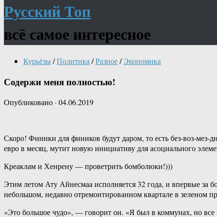
Русский Топ
всё самое интересное
Курьёзы
/
Политика
/
Разное
/
Экономика
Содержи меня полностью!
Опубликовано
·
04.06.2019
Скоро! Финики для фиников будут даром, то есть без-воз-мез-
евро в месяц, мутит новую инициативу для асоциального элеме
Креаклам и Хенрену — проветрить бомболюки!)))
Этим летом Ату Айнесмаа исполняется 32 года, и впервые за бо
небольшом, недавно отремонтированном квартале в зеленом пр
«Это большое чудо», — говорит он. «Я был в коммунах, но все