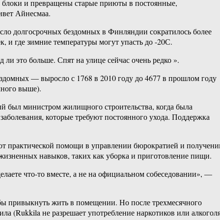
 блоки и превращены старые приюты в постоянные,
ивет Айнесмаа.
 число долгосрочных бездомных в Финляндии сократилось более
, и где зимние температуры могут упасть до -20С.
д ли это больше. Спят на улице сейчас очень редко ».
здомных — выросло с 1768 в 2010 году до 4677 в прошлом году
много выше).
рый был министром жилищного строительства, когда была
заболевания, которые требуют постоянного ухода. Поддержка
 от практической помощи в управлении бюрократией и получени
 жизненных навыков, таких как уборка и приготовление пищи.
елаете что-то вместе, а не на официальном собеседовании», —
тобы привыкнуть жить в помещении. Но после трехмесячного
ла (Rukkila не разрешает употребление наркотиков или алкоголя