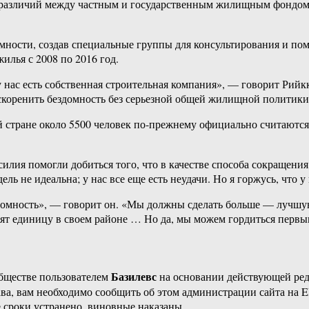
различий между частным и государственным жилищным фондом и
мности, создав специальные группы для консультирования и пом
илья с 2008 по 2016 год.
 у нас есть собственная строительная компания», — говорит Ри
 искоренить бездомность без серьезной общей жилищной политики
ей стране около 5500 человек по-прежнему официально считаю
илия помогли добиться того, что в качестве способа сокращения
ь не идеальна; у нас все еще есть неудачи. Но я горжусь, что у
домность», — говорит он. «Мы должны сделать больше — лучшу
тят единицу в своем районе … Но да, мы можем гордиться перв
Базилевс
бществе пользователем
на основании действующей ре
ава, вам необходимо сообщить об этом администрации сайта на
 сроки устранено, виновные наказаны.