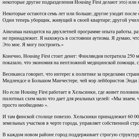
некоторые другие подразделения Housing First делают это) или
Некоторые остаются семь лет или больше; другие уходят после
Один теперь уборщик, живущий в своей квартире; другой училс
Ainesmaa находится на двухлетней программе опыта работы, ра
не принадлежит. Я нахожусь в состоянии аутизма. Я думаю, что
Это мое. Я могу построить.»
Конечно, Housing First стоит денег: Финляндия потратила 250
показало, что экономия на неотложной медицинской помощи, со
Весиканса говорит, что интерес к политике за пределами стр
Мидлендсе и Большом Манчестере, чей мэр лейбористов Энди 
Но если Housing First работает в Хельсинки, где живет полов
пилотных схем мало что дает для реальных целей: «Мы знаем, 
просто необходимо ».
И там финской столице повезло. Хельсинки принадлежит 60 0
земельных участков в черте города, управляет собственной ст
В каждом новом районе город поддерживает строгую структуру