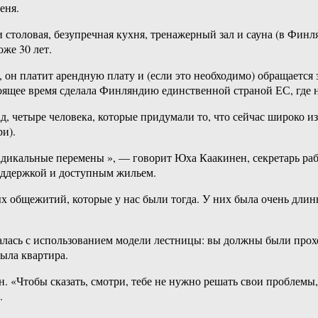
еня.
 столовая, безупречная кухня, тренажерный зал и сауна (в Финл
же 30 лет.
 он платит арендную плату и (если это необходимо) обращается з
ящее время сделала Финляндию единственной страной ЕС, где н
ад, четыре человека, которые придумали то, что сейчас широко и
и).
 радикальные перемены », — говорит Юха Каакинен, секретарь р
оддержкой и доступным жильем.
 общежитий, которые у нас были тогда. У них была очень длинн
алась с использованием модели лестницы: вы должны были прох
ыла квартира.
 «Чтобы сказать, смотри, тебе не нужно решать свои проблемы,
.