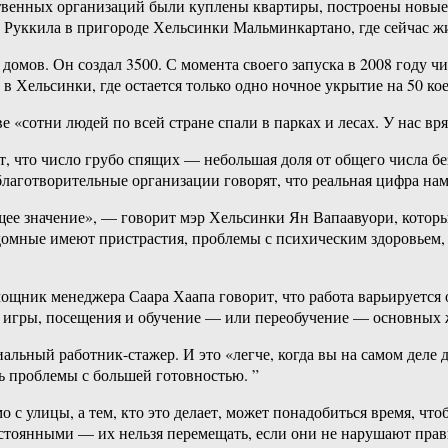
твенных организаций были куплены квартиры, построены новые
Руккила в пригороде Хельсинки Мальминкартано, где сейчас ж
 домов. Он создал 3500. С момента своего запуска в 2008 году
Хельсинки, где остается только одно ночное укрытие на 50 коек
е «сотни людей по всей стране спали в парках и лесах. У нас вря
, что число грубо спящих — небольшая доля от общего числа бе
благотворительные организации говорят, что реальная цифра на
ющее значение», — говорит мэр Хельсинки Ян Вапаавуори, кото
домные имеют пристрастия, проблемы с психическим здоровьем, 
мощник менеджера Саара Хаапа говорит, что работа варьируется
ая игры, посещения и обучение — или переобучение — основных
льный работник-стажер. И это «легче, когда вы на самом деле д
ь проблемы с большей готовностью. ”
о с улицы, а тем, кто это делает, может понадобиться время, ч
стоянными — их нельзя перемещать, если они не нарушают прави