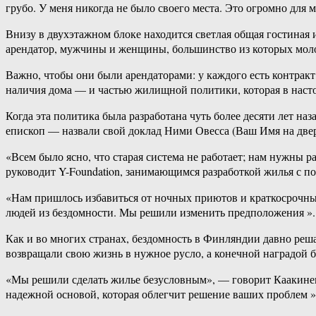
грубо. У меня никогда не было своего места. Это огромно для м
Внизу в двухэтажном блоке находится светлая общая гостиная и
арендатор, мужчины и женщины, большинство из которых моло
Важно, чтобы они были арендаторами: у каждого есть контракт,
наличия дома — и частью жилищной политики, которая в насто
Когда эта политика была разработана чуть более десяти лет наз
епископ — назвали свой доклад Ними Овесса (Ваш Имя на двер
«Всем было ясно, что старая система не работает; нам нужны
руководит Y-Foundation, занимающимся разработкой жилья с п
«Нам пришлось избавиться от ночных приютов и краткосрочных
людей из бездомности. Мы решили изменить предположения ».
Как и во многих странах, бездомность в Финляндии давно реш
возвращали свою жизнь в нужное русло, а конечной наградой б
«Мы решили сделать жилье безусловным», — говорит Каакинен.
надежной основой, которая облегчит решение ваших проблем »