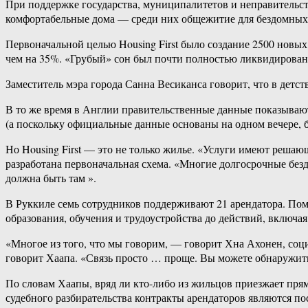
При поддержке государства, муниципалитетов и неправительс
комфортабельные дома — среди них общежитие для бездомных 
Первоначальной целью Housing First было создание 2500 новых
чем на 35%. «Грубый» сон был почти полностью ликвидирован в 
Заместитель мэра города Санна Весиканса говорит, что в детств
В то же время в Англии правительственные данные показывают
(а поскольку официальные данные основаны на одном вечере, 
Но Housing First — это не только жилье. «Услуги имеют реша
разработана первоначальная схема. «Многие долгосрочные без
должна быть там ».
В Руккиле семь сотрудников поддерживают 21 арендатора. По
образования, обучения и трудоустройства до действий, включ
«Многое из того, что мы говорим, — говорит Хна Ахонен, социа
говорит Хаапа. «Связь просто … проще. Вы можете обнаружит
По словам Хаапы, вряд ли кто-либо из жильцов приезжает прям
судебного разбирательства контракты арендаторов являются по