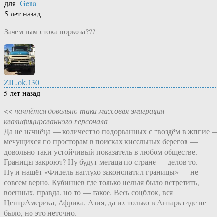
для
Gena
5 лет назад
Зачем нам стока норкоза???
ZIL.ok.130
5 лет назад
<<
начнётся довольно-таки массовая эмиграция
квалифицированного персонала
Да не начнёца — количество подорванных с гвоздём в жппие 
мечущихся по просторам в поисках кисельных берегов —
довольно таки устойчивый показатель в любом обществе.
Границы закроют? Ну будут метаца по стране — делов то.
Ну и нащёт «Фидель наглухо законопатил границы» — не
совсем верно. Кубинцев где только нельзя было встретить,
военных, правда, но то — такое. Весь соцблок, вся
ЦентрАмерика, Африка, Азия, да их только в Антарктиде не
было, но это неточно.