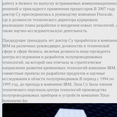
работу в бизнесе по выпуску встраиваемых коммуникационны
решений и прикладного применения процессоров.В 2007 году
доктор Су присоединилась к руководству компании Freescale,
где в должности технического директора курировала
реализацию плана разработки и внедрения новых технологий, 
также научно-исследовательскую деятельность.
Предыдущие тринадцать лет доктор Су проработала в компани
IBM на различных руководящих должностях в технической
сфере и сфере бизнеса, включая должность вице-президента
центра исследования и разработок полупроводниковых
технологий, на которой она отвечала за стратегическое
направление развития кремниевых технологий компании IBM,
совместные проекты по разработке продуктов и научные
исследования в области полупроводников.В период с 1994 по
1995 год, до прихода в компанию IBM, Лиза Су была членом
технического персонала центра технологий производства
полупроводниковых приборов и устройств компании Texas
Instruments Inc.