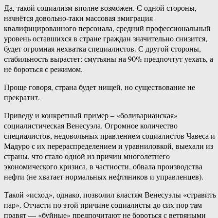
Да, такой социализм вполне возможен. С одной стороны,
начнётся довольно-таки массовая эмиграция
квалифицированного персонала, средний профессиональный
уровень оставшихся в стране граждан значительно снизится,
будет огромная нехватка специалистов. С другой стороны,
стабильность вырастет: смутьяны на 90% предпочтут уехать, а
не бороться с режимом.
Проще говоря, страна будет нищей, но существование не
прекратит.
Приведу и конкретный пример – «боливарианская»
социалистическая Венесуэла. Огромное количество
специалистов, недовольных правлением социалистов Чавеса и
Мадуро с их перераспределением и уравниловкой, выехали из
страны, что стало одной из причин многолетнего
экономического кризиса, в частности, обвала производства
нефти (не хватает нормальных нефтяников и управленцев).
Такой «исход», однако, позволил властям Венесуэлы «стравить
пар». Отчасти по этой причине социалисты до сих пор там
правят — «буйные» предпочитают не бороться с ветряными