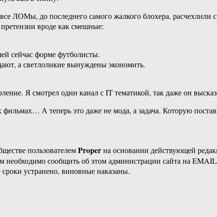
 все ЛОМы, до последнего самого жалкого блохера, расчехлили 
А претензии вроде как смешные:
шей сейчас форме футболисты.
дают, а светлоликие вынуждены экономить.
ение. Я смотрел один канал с IT тематикой, так даже он высказ
их фильмах… А теперь это даже не мода, а задача. Которую пост
Proper
бществе пользователем
на основании действующей реда
ам необходимо сообщить об этом администрации сайта на EMAI
 сроки устранено, виновные наказаны.