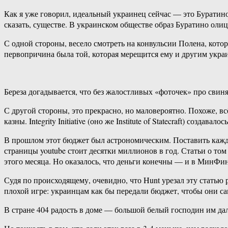
Как я уже говорил, идеальный украинец сейчас — это Буратино
сказать, существе. В украинском обществе образ Буратино ол
С одной стороны, весело смотреть на конвульсии Полена, кото
первопричина была той, которая мерещится ему и другим укра
Береза догадывается, что без жалостливых «фоточек» про свин
С другой стороны, это прекрасно, но маловероятно. Похоже,
казны. Integrity Initiative (оно же Institute of Statecraft) создавал
В прошлом этот бюджет был астрономическим. Поставить каждо
страницы youtube стоит десятки миллионов в год. Статьи о том
этого месяца. Но оказалось, что деньги конечны — и в МинФин
Судя по происходящему, очевидно, что Hunt урезал эту статью
плохой игре: украинцам как бы передали бюджет, чтобы они са
В стране 404 радость в доме — большой белый господин им дал 