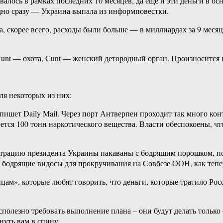
довалось в рамках последних 10 месяцев, да еще и эти деньги в 
идно сразу — Украина выпала из информповестки.
а, скорее всего, расходы были больше — в миллиардах за 9 меся
Hunt — охота, Cunt — женский детородный орган. Произносится 
ля некоторых из них:
пишет Daily Mail. Через порт Антверпен проходит так много кон
рется 100 тонн наркотического вещества. Власти обеспокоены, чт
страцию президента Украины пакаваны с бодрящим порошком, пос
ее бодрящие видосы для прокручивания на Совбезе ООН, как тепе
нцам», которые любят говорить, что деньги, которые тратило Ро
есполезно требовать выполнение плана – они будут делать тольк
нуть вам в спину.