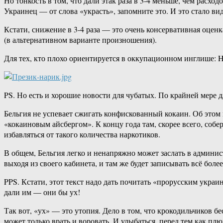
Но тонкость в том, что дали этак раза в 3-4 меньше, чем расхо
Украинец — от слова «украсть», запомните это. И это стало в
Кстати, снижение в 3-4 раза — это очень консервативная оценк
(в альтернативном варианте произношения).
Для тех, кто плохо ориентируется в оккупационном инглише: 
PS. Но есть и хорошие новости для чубатых. По крайней мере д
Бельгия не успевает сжигать конфискованный кокаин. Об этом 
«кокаиновым айсбергом». К концу года там, скорее всего, собе
избавляться от такого количества наркотиков.
В общем, Бельгия легко и ненапряжно может заслать в админи
выходя из своего кабинета, и там же будет записывать всё бол
PPS. Кстати, этот текст надо дать почитать «прорусским украи
дали им — они бы ух!
Так вот, «ух» — это утопия. Дело в том, что крокодильчиков б
может только врать и воровать. И улыбаться, перед тем как плю