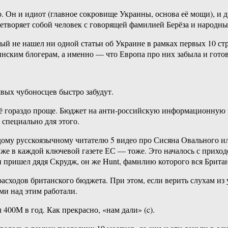
. Он и идиот (главное сокровище Украины, основа её мощи), и д
ицетворяет собой человек с говорящей фамилией Берёза и народн
рый не нашел ни одной статьи об Украине в рамках первых 10 ст
инским блогерам, а именно — что Европа про них забыла и гото
явых чубоносцев быстро забудут.
 всё гораздо проще. Бюджет на анти-российскую информационну
ось специально для этого.
му русскоязычному читателю 5 видео про Сисяна Овального или
 же в каждой ключевой газете ЕС — тоже. Это началось с приход
 пришел дядя Скрудж, он же Hunt, фамилию которого вся Британ
 расходов британского бюджета. При этом, если верить слухам и
ми над этим работали.
400М в год. Как прекрасно, «нам дали» (c).