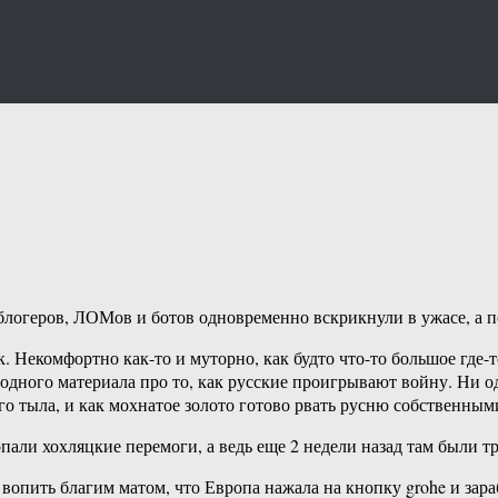
логеров, ЛОМов и ботов одновременно вскрикнули в ужасе, а по
к. Некомфортно как-то и муторно, как будто что-то большое где-
одного материала про то, как русские проигрывают войну. Ни од
о тыла, и как мохнатое золото готово рвать русню собственным
али хохляцкие перемоги, а ведь еще 2 недели назад там были т
опить благим матом, что Европа нажала на кнопку grohe и зара