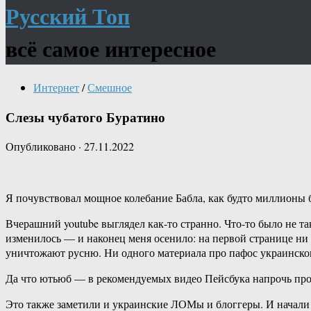
Русский Топ
всё самое интересное
Интернет
/
Смешное
Слезы чубатого Буратино
Опубликовано
·
27.11.2022
Я почувствовал мощное колебание Бабла, как будто миллионы б
Вчерашний youtube выглядел как-то странно. Что-то было не та
изменилось — и наконец меня осенило: на первой странице ни 
уничтожают русню. Ни одного материала про пафос украинског
Да что ютьюб — в рекомендуемых видео Пейсбука напрочь проп
Это также заметили и украинские ЛОМы и блоггеры. И начали в