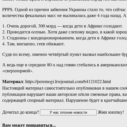
PPPS. Одной из причин забвения Украины стало то, что сейчас
количества фекальных масс не выливалась даже 4 года назад. 
1. Очень дорогой, 300 млрд — когда дети в Африке голодают.
2. Проводится осенью. Хотя даже слепому видно, в какой хоро
3. Стадионы с кондиционированием, когда дети в Африке голо
4. Там, внезапно, геев обижают.
Судя по всему, именно четвёртый пункт вызвал наибольшее бурл
А ведь еще в середине 80-х над геями стебались в американск
«сверхнормой».
Материал
: https://peremogi.livejournal.com/64121022.html
Настоящий материал самостоятельно опубликован в нашем соо
публикация нарушает ваши авторские и/или смежные права, в
содержащей спорный материал. Нарушение будет в кратчайшие
Дочитал до конца?
Жми кнопку!
Вам может понравиться...