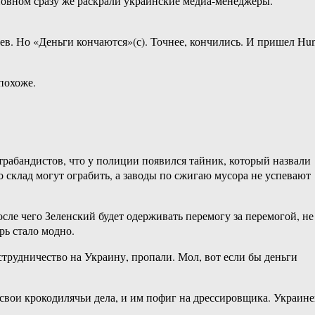
основном сразу же раскрали украинские медиа-менеджеры.
цев. Но «Деньги кончаются»(с). Точнее, кончились. И пришел Hun
похоже.
трабандистов, что у полиции появился тайник, который назвали
о склад могут ограбить, а заводы по сжигаю мусора не успевают
ле чего Зеленский будет одерживать перемогу за перемогой, не
рь стало модно.
сструдничество на Украину, пропали. Мол, вот если бы деньги
о свои крокодилячьи дела, и им пофиг на дрессировщика. Украин