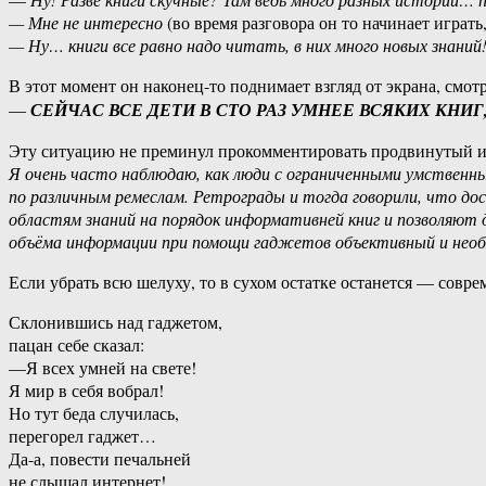
— Мне не интересно
(во время разговора он то начинает играть
— Ну… книги все равно надо читать, в них много новых знаний
В этот момент он наконец-то поднимает взгляд от экрана, смот
—
СЕЙЧАС ВСЕ ДЕТИ В СТО РАЗ УМНЕЕ ВСЯКИХ КНИГ, мы 
Эту ситуацию не преминул прокомментировать продвинутый и
Я очень часто наблюдаю, как люди с ограниченными умственн
по различным ремеслам. Ретрограды и тогда говорили, что до
областям знаний на порядок информативней книг и позволяют
объёма информации при помощи гаджетов объективный и необх
Если убрать всю шелуху, то в сухом остатке останется — сов
Склонившись над гаджетом,
пацан себе сказал:
—Я всех умней на свете!
Я мир в себя вобрал!
Но тут беда случилась,
перегорел гаджет…
Да-а, повести печальней
не слышал интернет!