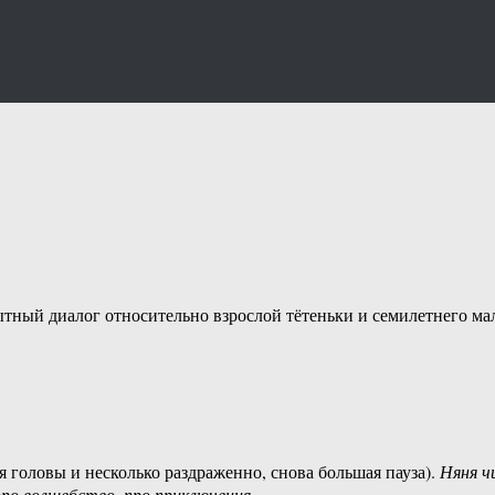
ытный диалог относительно взрослой тётеньки и семилетнего ма
я головы и несколько раздраженно, снова большая пауза).
Няня 
про волшебство, про приключения.