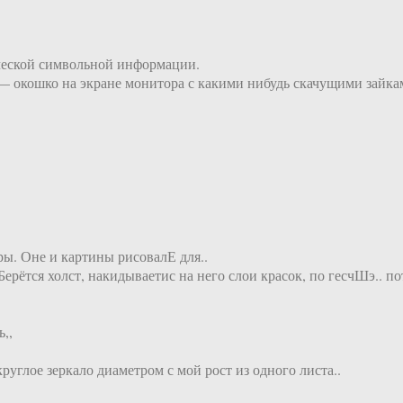
ческой символьной информации.
 — окошко на экране монитора с какими нибудь скачущими зайка
еры. Оне и картины рисовалЕ для..
 Берётся холст, накидываетис на него слои красок, по гесчШэ.. 
,,
руглое зеркало диаметром с мой рост из одного листа..