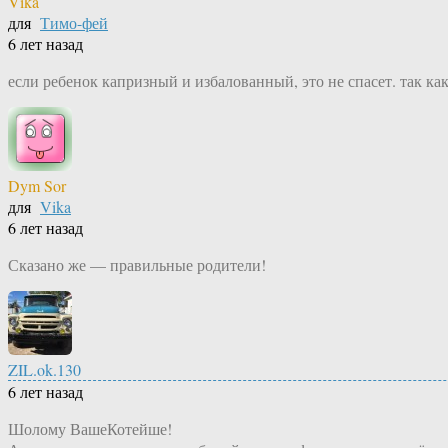
Vika
для
Тимо-фей
6 лет назад
если ребенок капризный и избалованный, это не спасет. так как
Dym Sor
для
Vika
6 лет назад
Сказано же — правильные родители!
ZIL.ok.130
6 лет назад
Шолому ВашеКотейше!