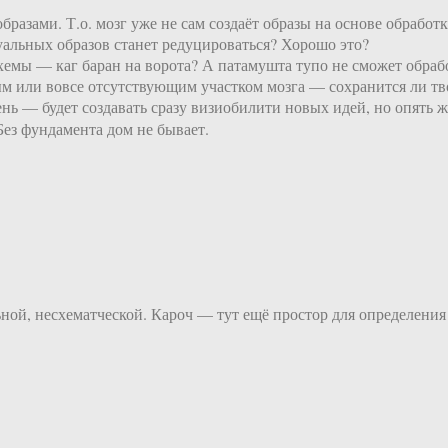
разами. Т.о. мозг уже не сам создаёт образы на основе обработк
альных образов станет редуцироваться? Хорошо это?
 схемы — каг баран на ворота? А патамушта тупо не сможет обра
ым или вовсе отсутствующим участком мозга — сохранится ли т
ень — будет создавать сразу визиобилити новых идей, но опять 
 Без фундамента дом не бывает.
ьной, несхематческой. Кароч — тут ещё простор для определени