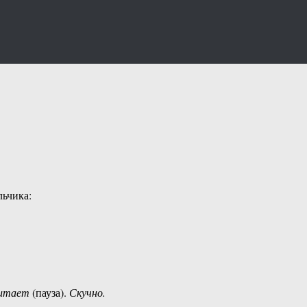
льчика:
читает
(пауза).
Скучно.