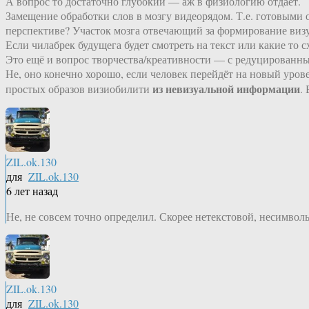
А вопрос то достаточно глубокий — аж в физиологию отдаёт.
Замещение обработки слов в мозгу видеорядом. Т.е. готовыми об
перспективе? Участок мозга отвечающий за формирование визу
Если чилабрек будущега будет смотреть на текст или какие то
Это ещё и вопрос творчества/креативности — с редуцированн
Не, оно конечно хорошо, если человек перейдёт на новый уров
из невизуальной информации
простых образов визиобилити
.
ZIL.ok.130
для
ZIL.ok.130
6 лет назад
Не, не совсем точно определил. Скорее нетекстовой, несимвол
ZIL.ok.130
для
ZIL.ok.130