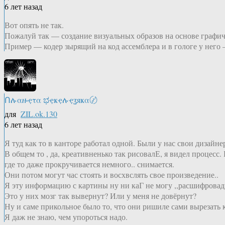
6 лет назад
Вот опять не так.
Пожалуй так — создание визуальных образов на основе графи
Пример — кодер зырящий на код ассемблера и в гологе у него
Ոሉαዙҿτα ಭҿҝҿሉҿʓяҝα〄
для
ZIL.ok.130
6 лет назад
Я туд как то в канторе работал одной. Были у нас свои дизайн
В общем то , да, креативненько так рисовалЕ, я видел процесс.
где то даже прокручивается немного.. снимается.
Они потом могут час стоять и восхвслять свое произведение..
Я эту информацию с картины ну ни каГ не могу ,,расшифровадь
Это у них мозг так вывернут? Или у меня не довёрнут?
Ну и саме прикольное было то, что они ришиле сами вырезать к
Я даж не знаю, чем упороться надо.