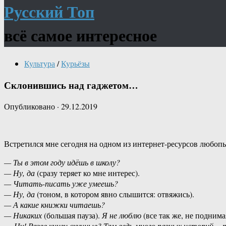
Русский Топ
всё самое интересное
Культура
/
Курьёзы
Склонившись над гаджетом…
Опубликовано
·
29.12.2019
Встретился мне сегодня на одном из интернет-ресурсов любоп
— Ты в этом году идёшь в школу?
— Ну, да
(сразу теряет ко мне интерес).
— Читать-писать уже умеешь?
— Ну, да
(тоном, в котором явно слышится: отвяжись).
— А какие книжки читаешь?
— Никаких
(большая пауза).
Я не люблю
(все так же, не поднима
—
Ну! Разве книги скучные? Там ведь много разных историй… 