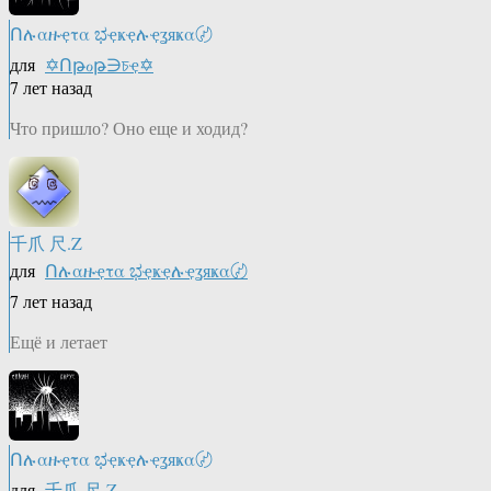
Ոሉαዙҿτα ಭҿҝҿሉҿʓяҝα〄
для
✡Ոթℴթ∋চҿ✡
7 лет назад
Что пришло? Оно еще и ходид?
千爪 尺.Z
для
Ոሉαዙҿτα ಭҿҝҿሉҿʓяҝα〄
7 лет назад
Ещё и летает
Ոሉαዙҿτα ಭҿҝҿሉҿʓяҝα〄
для
千爪 尺.Z