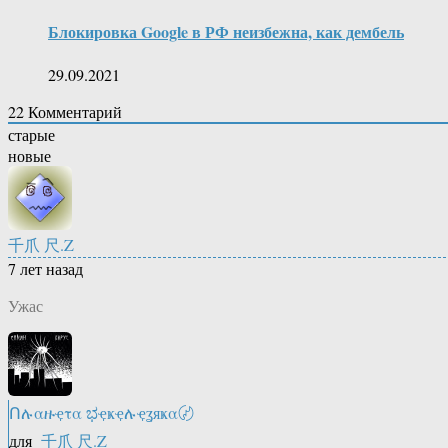
Блокировка Google в РФ неизбежна, как дембель
29.09.2021
22
Комментарий
старые
новые
千爪 尺.Z
7 лет назад
Ужас
Ոሉαዙҿτα ಭҿҝҿሉҿʓяҝα〄
для
千爪 尺.Z