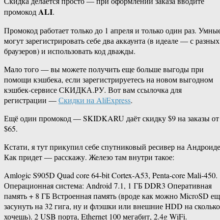
Скидка делается просто — при оформлении заказа вводите
ALI
промокод
.
Промокод работает только до 1 апреля и только один раз. Умны
могут зарегистрировать себе два аккаунта (в идеале — с разных
браузеров) и использовать код дважды.
Мало того — вы можете получить еще больше выгоды при
помощи кэшбека, если зарегистрируетесь на новом выгодном
кэшбек-сервисе СКИДКА.РУ. Вот вам ссылочка для
регистрации —
Скидки на AliExpress
.
Ещё один промокод — SKIDKARU даёт скидку $9 на заказы от
$65.
Кстати, я тут прикупил себе спутниковый ресивер на Андроиде
Как придет — расскажу. Железо там внутри такое:
Amlogic S905D Quad core 64-bit Cortex-A53, Penta-core Mali-450.
Операционная система: Android 7.1, 1 ГБ DDR3 Оперативная
память + 8 ГБ Встроенная память (вроде как можно MicroSD ещ
засунуть на 32 гига, ну и флэшки или внешние HDD на сколько
хочешь). 2 USB порта, Ethernet 100 мегабит, 2.4g WiFi.