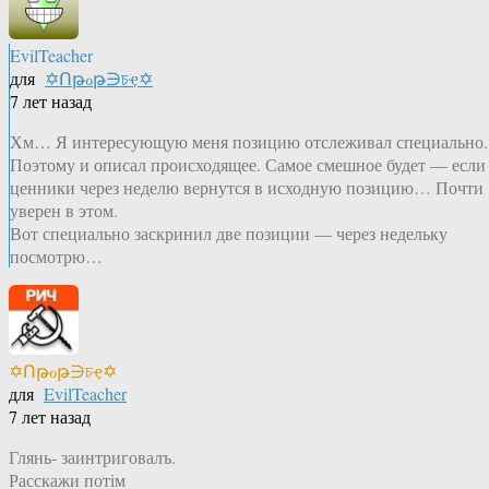
EvilTeacher
для
✡Ոթℴթ∋চҿ✡
7 лет назад
Хм… Я интересующую меня позицию отслеживал специально.
Поэтому и описал происходящее. Самое смешное будет — если
ценники через неделю вернутся в исходную позицию… Почти
уверен в этом.
Вот специально заскринил две позиции — через недельку
посмотрю…
✡Ոթℴթ∋চҿ✡
для
EvilTeacher
7 лет назад
Глянь- заинтриговалъ.
Расскажи потiм