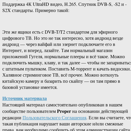
Поддержка 4К UltraHD видео, H.265. Спутник DVB-S, -S2 и -
S2X стандарты. Примерно такой:
Эти же ящики есть с DVB-T/T2 стандартом для эфирного
цифрового ТВ. Но это не так интересно, хотя андроид везде
андроид — через вайфай или эзернет подключаете его в
Интернет, и вперед, лазайте. Там нормальный магазин
приложений Гугеля, нормальные плееры и всё такое. Можно
подключить мышку, клаву, и так далее — чтобы не запариватьс
с штатным пультиком. Поставить M-торрент и качать видосики.
Халявное стриминговое ТВ, всё прочее. Можно воткнуть
китайскую камеру и базарить по скайпу — он там прямо в
базовой установке имеется.
Источник материала
Настоящий материал самостоятельно опубликован в нашем
Proper
сообществе пользователем
на основании действующей
редакции
Пользовательского Соглашения
. Если вы считаете, чт
такая публикация нарушает ваши авторские и/или смежные
права, вам необходимо сообщить об этом администрации сайта