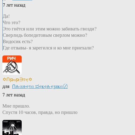
7 лет назад
Да!
Что это?
Это гнётся или этим можно забивать гвозди?
Сверлидь бопедитовым сверлом можно?
Видосик есть?
Где отзывы- я зарегился и ко мне приехали?
✡Ոթℴթ∋চҿ✡
для
Ոሉαዙҿτα ಭҿҝҿሉҿʓяҝα〄
7 лет назад
Мне пришло.
Спустя 10 часов, правда, но пришло