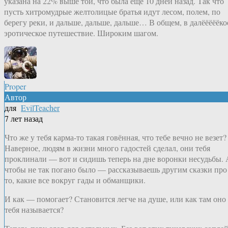
указана на 22% выше той, что была еще 10 дней назад. Так что
пусть хитромудрые желтолицые братья идут лесом, полем, по
берегу реки, и дальше, дальше, дальше… В общем, в далёёёёёко
эротическое путешествие. Широким шагом.
Proper
Автор
для
EvilTeacher
7 лет назад
Что же у тебя карма-то такая говённая, что тебе вечно не везет?
Наверное, людям в жизни много гадостей сделал, они тебя
проклинали — вот и сидишь теперь на дне воронки несудьбы. 
чтобы не так погано было — рассказываешь другим сказки про
то, какие все вокруг гады и обманщики.
И как — помогает? Становится легче на душе, или как там оно
тебя называется?