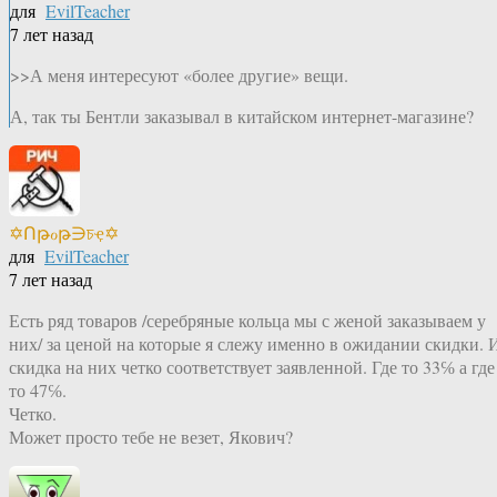
для
EvilTeacher
7 лет назад
>>А меня интересуют «более другие» вещи.
А, так ты Бентли заказывал в китайском интернет-магазине?
✡Ոթℴթ∋চҿ✡
для
EvilTeacher
7 лет назад
Есть ряд товаров /серебряные кольца мы с женой заказываем у
них/ за ценой на которые я слежу именно в ожидании скидки. 
скидка на них четко соответствует заявленной. Где то 33℅ а где
то 47℅.
Четко.
Может просто тебе не везет, Якович?