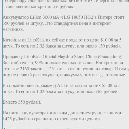
Теперь пару слов для остальных. Без вот этих тичерских соплей
а совершенно конкретно и в рублях.
Аккумулятор Li-Ion 3000 мА·ч LG 18650 HG2 в Питере стоит
350 рублей за штуку. Это стандартная цена в интернет-
магазинах.
Китайцы из LiitoKala их сейчас продают по цене $10.08 за 5
штук. То есть по 2.02 бакса за штуку, или около 130 рублей.
Продавец: LiitoKala Official Flagship Store, China (Guangdong).
Золотой селлер, 99% положительных отзывов. Конкретно на
этот лот 2160 заказов, 1251 отзыв от получивших товар. Я сам 
них не первый раз покупаю, и аккумы у них всегда отличные.
Я спокойно ввел промокод ALI и заплатил за них $5.08 за 5
штук. То есть по 1.02 бакса за штуку, или около 65 рублей.
Вместо 350 рублей.
На пяти аккумуляторах я легким движением руки сэкономил
1425 рублей по сравнению с питерскими ценами.