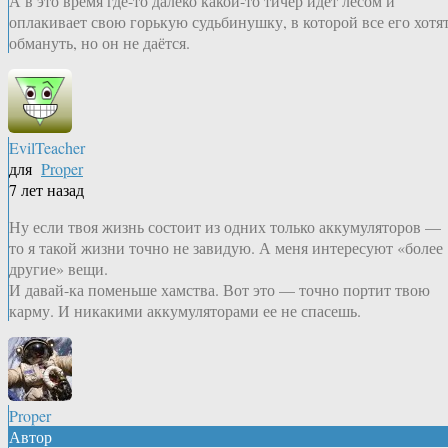
А в это время где-то далеко какой-то тичер идет лесом и
оплакивает свою горькую судьбинушку, в которой все его хотя
обмануть, но он не даётся.
EvilTeacher
для
Proper
7 лет назад
Ну если твоя жизнь состоит из одних только аккумуляторов —
то я такой жизни точно не завидую. А меня интересуют «более
другие» вещи.
И давай-ка поменьше хамства. Вот это — точно портит твою
карму. И никакими аккумуляторами ее не спасешь.
Proper
Автор