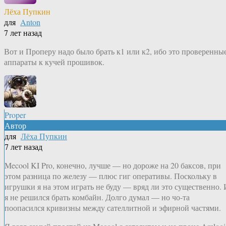
Лёха Пупкин
для
Anton
7 лет назад
Вот и Проперу надо было брать к1 или к2, ибо это проверенны
аппараты к кучей прошивок.
Proper
Автор
для
Лёха Пупкин
7 лет назад
Mecool KI Pro, конечно, лучше — но дороже на 20 баксов, при
этом разница по железу — плюс гиг оперативы. Поскольку в
игрушки я на этом играть не буду — вряд ли это существенно. 
я не решился брать комбайн. Долго думал — но чо-та
поопасился кривизны между сателлитной и эфирной частями.