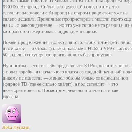
Я взял самый простой из Mecool с сателитом и на проце Amlogi
S905D с Андроид. Сейчас это целесообразно, потому что
сателлитные модели с Андроид на старом проце стоят уже не
сильно дешевле. Приличные проприетарные модели где-то еще
на 10-15 баксов дешевле — но это уже точно не та разница, из-
которой стоит жертвовать андроидом в ящике.
Новый проц важен не столько для того, чтобы интерфейс летал
и всё такое — а чтобы фильмы тяжелые в H265 и VP9 с частот
60 кадров в секунду воспроизводились без пропусков.
Ну и потом — что из себя представляет KI Pro, все и так знают,
а новая коробка из начального класса со сходной начинкой пок
никому не известна — я видел обзоры только ее варианта под
эфирное ТВ (где ее сильно хвалят), а под сателлит — это
некоторая новость. Посмотрим, чем она отличается и как
сделана.
Лёха Пупкин