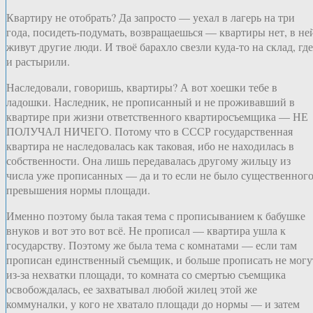
Квартиру не отобрать? Да запросто — уехал в лагерь на три
года, посидеть-подумать, возвращаешься — квартиры нет, в не
живут другие люди. И твоё барахло свезли куда-то на склад, где
и растырили.
Наследовали, говоришь, квартиры? А вот хоешки тебе в
ладошки. Наследник, не прописанный и не проживавший в
квартире при жизни ответственного квартиросъемщика — НЕ
ПОЛУЧАЛ НИЧЕГО. Потому что в СССР государственная
квартира не наследовалась как таковая, ибо не находилась в
собственности. Она лишь передавалась другому жильцу из
числа уже прописанных — да и то если не было существенног
превышения нормы площади.
Именно поэтому была такая тема с прописыванием к бабушке
внуков и вот это вот всё. Не прописал — квартира ушла к
государству. Поэтому же была тема с комнатами — если там
прописан единственный съемщик, и больше прописать не могу
из-за нехватки площади, то комната со смертью съемщика
освобождалась, ее захватывал любой жилец этой же
коммуналки, у кого не хватало площади до нормы — и затем