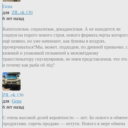
Gena
для
ZIL.ok.130
6 лет назад
Капитализьм, социализьм, декадансизьм. А не находится ли
социум на пороге нового строя, нового формата,черты которог
ещё неявно, но уже начинают, как буковы в воздуях,
прочерчиваться?Мы, может, подходим, по древней привычке, с
киянкой и упаковкой пельменей к межзвёздному
трансглюкатору снусмумриков, не имея представления, что это
и почему как рыба об лёд?
ZIL.ok.130
для
Gena
6 лет назад
С очень высокой долей вероятности — нет. Бо нового в обмене
продуктами, сиречь продаже — нетути. Нового в мере обмена