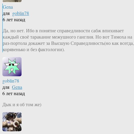
Gena
для
goblin78
6 лет назад
Да, но нет. Ибо в понятие справедливости сабж впихивает
каждый своё таракание межушного ганглия. Но вот Тимоха на
раз-портола докажет за Высшую Справедливость(но как всегда,
корявенько и без фактологии).
goblin78
для
Gena
6 лет назад
Дык и я об том же)