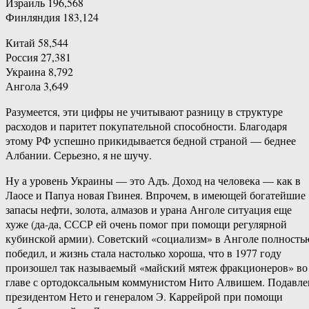
Израиль 196,568
Финляндия 183,124
Китай 58,544
Россия 27,381
Украина 8,792
Ангола 3,649
Разумеется, эти цифры не учитывают разницу в структуре
расходов и паритет покупательной способности. Благодаря
этому РФ успешно прикидывается бедной страной — беднее
Албании. Серьезно, я не шучу.
Ну а уровень Украины — это Адъ. Доход на человека — как в
Лаосе и Папуа новая Гвинея. Впрочем, в имеющей богатейшие
запасы нефти, золота, алмазов и урана Анголе ситуация еще
хуже (да-да, СССР ей очень помог при помощи регулярной
кубинской армии). Советский «социализм» в Анголе полность
победил, и жизнь стала настолько хороша, что в 1977 году
произошел так называемый «майский мятеж фракционеров» во
главе с ортодоксальным коммунистом Нито Алвишем. Подавле
президентом Нето и генералом Э. Каррейрой при помощи