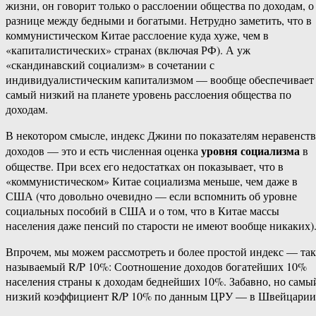
жизни, он говорит только о расслоении общества по доходам, о
разнице между бедными и богатыми. Нетрудно заметить, что в
коммунистическом Китае расслоение куда хуже, чем в
«капиталистических» странах (включая РФ). А уж
«скандинавский социализм» в сочетании с
индивидуалистическим капитализмом — вообще обеспечивает
самый низкий на планете уровень расслоения общества по
доходам.
В некотором смысле, индекс Джини по показателям неравенств
уровня социализма
доходов — это и есть численная оценка
в
обществе. При всех его недостатках он показывает, что в
«коммунистическом» Китае социализма меньше, чем даже в
США (что довольно очевидно — если вспомнить об уровне
социальных пособий в США и о том, что в Китае массы
населения даже пенсий по старости не имеют вообще никаких)
Впрочем, мы можем рассмотреть и более простой индекс — так
называемый R/P 10%: Соотношение доходов богатейших 10%
населения страны к доходам беднейших 10%. Забавно, но самы
низкий коэффициент R/P 10% по данным ЦРУ — в Швейцарии