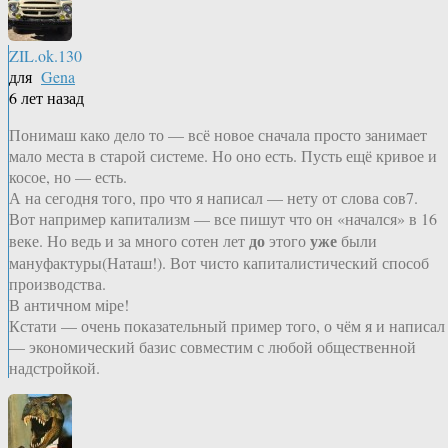
ZIL.ok.130
для
Gena
6 лет назад
Понимаш како дело то — всё новое сначала просто занимает
мало места в старой системе. Но оно есть. Пусть ещё кривое и
косое, но — есть.
А на сегодня того, про что я написал — нету от слова сов7.
Вот например капитализм — все пишут что он «начался» в 16
до
уже
веке. Но ведь и за много сотен лет
этого
были
мануфактуры(Наташ!). Вот чисто капиталистический способ
производства.
В античном мiре!
Кстати — очень показательный пример того, о чём я и написал
— экономический базис совместим с любой общественной
надстройкой.