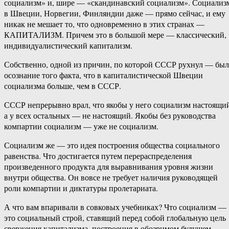
социализм» и, шире — «скандинавский социализм». Социализ
в Швеции, Норвегии, Финляндии даже — прямо сейчас, и ему
никак не мешает то, что одновременно в этих странах —
КАПИТАЛИЗМ. Причем это в большой мере — классический,
индивидуалистический капитализм.
Собственно, одной из причин, по которой СССР рухнул — бы
осознание того факта, что в капиталистической Швеции
социализма больше, чем в СССР.
СССР непрерывно врал, что якобы у него социализм настоящи
а у всех остальных — не настоящий. Якобы без руководства
компартии социализм — уже не социализм.
Социализм же — это идея построения общества социального
равенства. Что достигается путем перераспределения
произведенного продукта для выравнивания уровня жизни
внутри общества. Он вовсе не требует наличия руководящей
роли компартии и диктатуры пролетариата.
А что вам впаривали в совковых учебниках? Что социализм —
это социальный строй, ставящий перед собой глобальную цель
свержения капитализма, построения в обозримом будущем