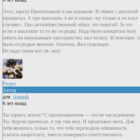
Ээээ, харе))) Прописывали и наследовали. И обмен с доплатой
процветал. А про выселить- я же и сказал «ну только в оч искл
случаях». Про антиобщественный образ- это перегиб. За это
если и выселяли то то же оч редко. Надо было конкретно болт
забить на окружающее пространство, вкл оплату. И повторю- э
было оч редкое явление. Ооочень. Вкл сидельцев.
Не надо токма вот ля- ля)))
Proper
Автор
для
Anunah
6 лет назад
Ты тормоз, штоле? С прописыванием — это не наследование.
Ты, будучи прописан, и так там жил. И продолжал жить. Для
тебя менялось только то, что тебе переходила обязанность
платить квартплату, вместо помершего ответственного.