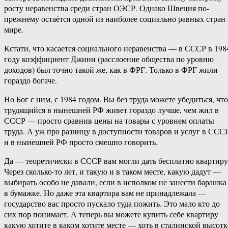
росту неравенства среди стран ОЭСР. Однако Швеция по-
прежнему остаётся одной из наиболее социально равных стран 
мире.
Кстати, что касается социального неравенства — в СССР в 198
году коэффициент Джини (расслоение общества по уровню
доходов) был точно такой же, как в ФРГ. Только в ФРГ жили
гораздо богаче.
Но Бог с ним, с 1984 годом. Вы без труда можете убедиться, что
трудящийся в нынешней РФ живет гораздо лучше, чем жил в
СССР — просто сравнив цены на товары с уровнем оплаты
труда. А уж про разницу в доступности товаров и услуг в ССС
и в нынешней РФ просто смешно говорить.
Да — теоретически в СССР вам могли дать бесплатно квартиру
Через сколько-то лет, и такую и в таком месте, какую дадут —
выбирать особо не давали, если в исполком не занести барашка
в бумажке. Но даже эта квартира вам не принадлежала —
государство вас просто пускало туда пожить. Это мало кто до
сих пор понимает. А теперь вы можете купить себе квартиру
какую хотите в каком хотите месте — хоть в сталинской высотк