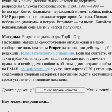
кубинских войск. Десятки тысяч человек подвергнуты
репрессиям Службы госбезопасности DISA. 1987—1988 —
Битва при Квито-Кванавале, переломный момент войны, войск
ЮАР разгромлены и покидают территорию Анголы. Полная
победа «социализма» и негров. Результат — см.выше. Какой-то
неправильный социализм у негров получился.
Материал
: Proper специально для TopRu.Org
Настоящий материал самостоятельно опубликован в нашем
Proper
сообществе пользователем
на основании действующей
редакции
Пользовательского Соглашения
. Если вы считаете, чт
такая публикация нарушает ваши авторские и/или смежные
права, вам необходимо сообщить об этом администрации сайта
на EMAIL
abuse@newru.org
с указанием адреса (URL) страницы
содержащей спорный материал. Нарушение будет в кратчайши
сроки устранено, виновные наказаны.
Дочитал до конца?
Жми кнопку!
Вам может понравиться...