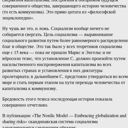
совершенного общества, завершающего историю человечества
(то есть коммунизма). Это прямо цитата из «философской
энциклопедии».
Ну чушь же это, и ложь. Социализм вообще ничего не
собирается свергать. Цель социализма — выравнивание
социального развития путем более равномерного распределени
благ в обществе. Это так было у всех теоретиков социализма
еще с 15 века — пока не пришли Маркс и Энгельс и не
вбросили тезис, что установление С. должно произойти путем
насильственного ниспровержения капитализма во всех
развитых странах и установления в них диктатуры
пролетариата; в дальнейшем С. предстояло утвердиться во всем
мире и стать первым этапом на пути перехода человечества от
капитализма к коммунизму.
Бредовость этого тезиса последующая история показала
совершенно отчетливо.
В публикации «The Nordic Model — Embracing globalization and
sharing risks» скандинавская система социализма
характеризуется следующим образом: