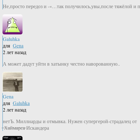
Не,просто передоз и -«…так получилось,увы,после тяжёлой и продол
Galuhka
для
Gena
2 лет назад
А может дадут уйти в хатынку честно наворованную..
Gena
для
Galuhka
2 лет назад
нетЪ. Миллиарды и отмывка. Нужен супергерой-страдалец от
̶ ̶Х̶а̶й̶м̶а̶р̶с̶а̶ Искандера