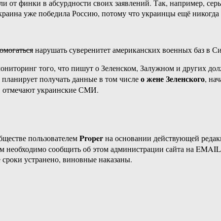
али от финки в абсурдности своих заявлений. Так, например, сер
краина уже победила Россию, потому что украинцы ещё никогда 
омогаться
нарушать суверенитет американских военных баз в С
мониторинг того, что пишут о Зеленском, Залужном и других дол
о жене Зеленского
планирует получать данные в том числе
, на
k, отмечают украинские СМИ.
Proper
бществе пользователем
на основании действующей реда
ам необходимо сообщить об этом администрации сайта на EMAI
 сроки устранено, виновные наказаны.