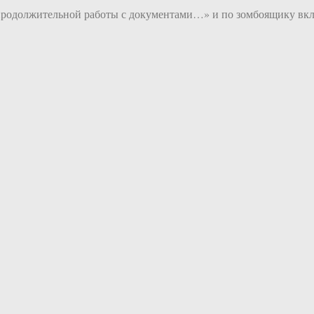
жительной работы с документами…» и по зомбоящику включают ̶Л̶е̶б̶е