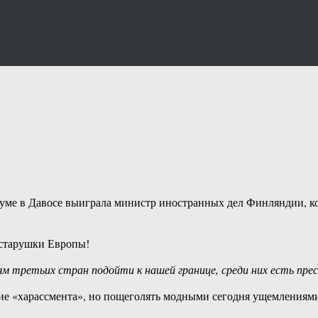
е в Давосе выиграла министр иностранных дел Финляндии, кот
 старушки Европы!
м третьих стран подойти к нашей границе, среди них есть пре
ние «харассмента», но пощеголять модными сегодня ущемлениями