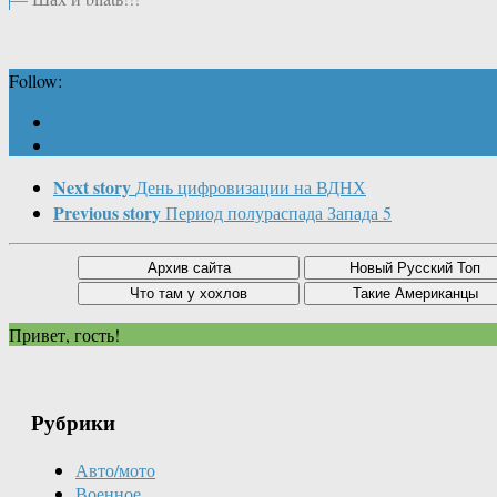
Follow:
Next story
День цифровизации на ВДНХ
Previous story
Период полураспада Запада 5
Привет, гость!
Рубрики
Авто/мото
Военное