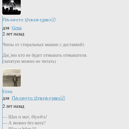
Ոሉαዙҿτα ಭҿҝҿሉҿʓяҝα〄
для
Gena
2 лет назад
Чипы от стиральных машин с доставкой)
Да(,)ни кто не будет отмывать отмывателя.
(запятую можно не читать)
Gena
для
Ոሉαዙҿτα ಭҿҝҿሉҿʓяҝα〄
2 лет назад
— Шах и мат, бlya@ь!
— А можно без мата?
— Шах и bilatь!!!