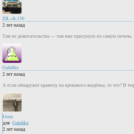
ZIL.ok.130
2 лет назад
Там не домогательства — там вже присунуле по самую печень.
Galuhka
2 лет назад
А если обнаружат крамолу на кровавого жидёнка, то что? В тюр
Gena
для
Galuhka
2 лет назад