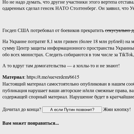
Но не надо думать, что другие участники этого вертепа отстав
одаренных сделал генсек НАТО Столтенберг. Он заявил, что У
Госдеп США потребовал от боевиков прекратить
секусуально д
На Украине потратят 8,1 млн гривен (более 18 млн рублей) на 
сумму Центр защиты информационного пространства Украины 
обо всех министрах. Следить собираются в том числе за TikTo
А то вдруг там домогательства — а хохлы-то и не знают!
Материал
: https://t.me/sueverdem/6615
Настоящий материал самостоятельно опубликован в нашем соо
публикация нарушает ваши авторские и/или смежные права, в
содержащей спорный материал. Нарушение будет в кратчайшие
Дочитал до конца?
Жми кнопку!
Вам может понравиться...