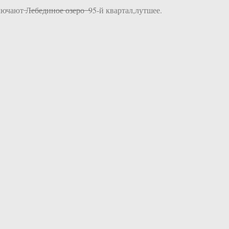
̶д̶и̶н̶о̶е̶ ̶о̶з̶е̶р̶о̶ ̶ ̶95-й квартал,лутшее.