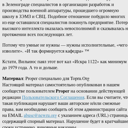
в Зеленограде специалистов в организации разработок и
производства военной аппаратуры, прошедшего огромную
школу в ЗЭМЗ и СВЦ. Подобное отношение побудило многих
из еще оставшихся специалистов покинуть предприятие. Потер
высокого интеллекта оказалась невосполнимой и сказывалась н
протяжении всех последующих лет.
Потому что умные не нужны — нужны исполнительные, «чего
изволите». «И так формируется кафедра» ™
Кстати, Вильнюс паял этот вот кал «Искра 1122» как минимум
до 1979 года. А то и дольше.
Материал
: Proper специально для Topru.Org
Настоящий материал самостоятельно опубликован в нашем
Proper
сообществе пользователем
на основании действующей
редакции
Пользовательского Соглашения
. Если вы считаете, чт
такая публикация нарушает ваши авторские и/или смежные
права, вам необходимо сообщить об этом администрации сайта
на EMAIL
abuse@newru.org
с указанием адреса (URL) страницы
содержащей спорный материал. Нарушение будет в кратчайши
сроки устранено, виновные наказаны.