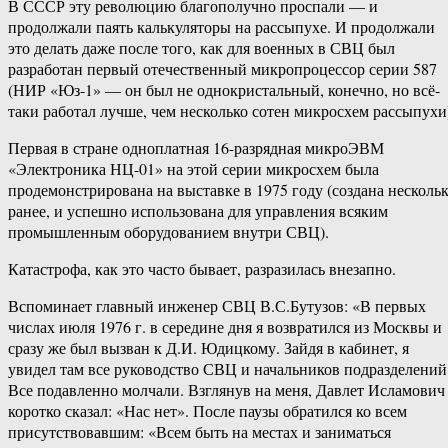
В СССР эту революцию благополучно проспали — и
продолжали паять калькуляторы на рассыпухе. И продолжали
это делать даже после того, как для военных в СВЦ был
разработан первый отечественный микропроцессор серии 587
(НИР «Юз-1» — он был не однокристальный, конечно, но всё-
таки работал лучше, чем несколько сотен микросхем рассыпухи
Первая в стране одноплатная 16-разрядная микроЭВМ
«Электроника НЦ-01» на этой серии микросхем была
продемонстрирована на выставке в 1975 году (создана несколь
ранее, и успешно использована для управления всяким
промышленным оборудованием внутри СВЦ).
Катастрофа, как это часто бывает, разразилась внезапно.
Вспоминает главный инженер СВЦ В.С.Бутузов: «В первых
числах июля 1976 г. в середине дня я возвратился из Москвы и
сразу же был вызван к Д.И. Юдицкому. Зайдя в кабинет, я
увидел там все руководство СВЦ и начальников подразделений
Все подавленно молчали. Взглянув на меня, Давлет Исламович
коротко сказал: «Нас нет». После паузы обратился ко всем
присутствовавшим: «Всем быть на местах и заниматься