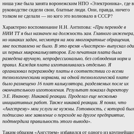
ниша уже была занята воронежским НПО «Электроника», где в
руководстве сидели свои, блатные люди. Они, правда, ничего
толком не сделали — но кого это волновало в СССР?
Характерно воспоминание Н.Н. Антипова: «
При переводе в
НИИ ТТ я был назначен на должность зам. Главного инженера
но никаких задач, несмотря на мои многократные обращения,
мне поставлено не было. В это время «Ангстрем» выпускал од
их первых микрокалькуляторов. Его печатная плата была
разведена вручную, непрофессионально, без соблюдения норм и
правил. Каждая плата изготавливалась отдельно. Я
организовал переразводку платы в соответствии со всеми
технологическими нормами, на одной технологической плате
было размещено 16 плат калькулятора, разделяемых после их
окончательного изготовления. Результат показал директору
Э.Е. Иванову. Никакой реакции. Проделал еще несколько
инициативных работ. Также никакой реакции. Я понял, что
«Ангстрему» мои услуги не нужны. Готовность, с которой был
подписано мое заявление о переходе на другое предприятие,
подтвердила правильность этого вывода
».
Таким образом «Ангстрем» избавился от одного из крупнейши