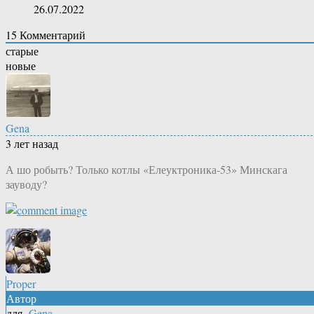
26.07.2022
15
Комментарий
старые
новые
Gena
3 лет назад
А шо робыть? Только котлы «Елеуктроника-53» Минскага
зауводу?
Proper
Автор
для
Gena