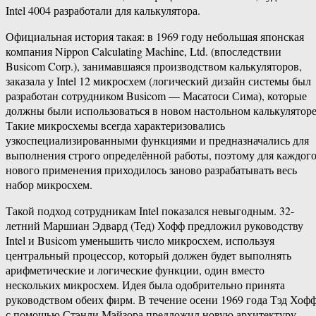
Intel 4004 разработали для калькулятора.
Официальная история такая: в 1969 году небольшая японская
компания Nippon Calculating Machine, Ltd. (впоследствии
Busicom Corp.), занимавшаяся производством калькуляторов,
заказала у Intel 12 микросхем (логический дизайн системы был
разработан сотрудником Busicom — Масатоси Сима), которые
должны были использоваться в новом настольном калькуляторе
Такие микросхемы всегда характеризовались
узкоспециализированными функциями и предназначались для
выполнения строго определённой работы, поэтому для каждог
нового применения приходилось заново разрабатывать весь
набор микросхем.
Такой подход сотрудникам Intel показался невыгодным. 32-
летний Маршиан Эдвард (Тед) Хофф предложил руководству
Intel и Busicom уменьшить число микросхем, используя
центральный процессор, который должен будет выполнять
арифметические и логические функции, один вместо
нескольких микросхем. Идея была одобрительно принята
руководством обеих фирм. В течение осени 1969 года Тэд Хоф
с помощью Стэнли Мэйзора предложил новую архитектуру