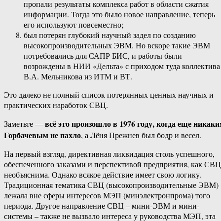
пропали результаты комплекса работ в области сжатия
информации. Тогда это было новое направление, теперь
его используют повсеместно;
был потерян глубокий научный задел по созданию
высокопроизводительных ЭВМ. Но вскоре такие ЭВМ
потребовались для САПР БИС, и работы были
возрождены в НИИ «Дельта» с приходом туда коллектива
В.А. Мельникова из ИТМ и ВТ.
Это далеко не полный список потерянных ценных научных и
практических наработок СВЦ.
всё это произошло в 1976 году, когда еще никак
Заметьте —
Горбачевым не пахло
, а Лёня Прежнев был бодр и весел.
На первый взгляд, директивная ликвидация столь успешного,
обеспеченного заказами и перспективой предприятия, как СВЦ
необъяснима. Однако всякое действие имеет свою логику.
Традиционная тематика СВЦ (высокопроизводительные ЭВМ)
лежала вне сферы интересов МЭП (минэлектронпрома) того
периода. Другое направление СВЦ – мини-ЭВМ и мини-
системы – также не вызвало интереса у руководства МЭП, эта