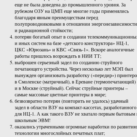
еще не была доведена до промышленного уровня. За
рубежом ОЗУ на ЦМП еще многие годы применялись
благодаря явным преимуществам перед
полупроводниковыми в отношении энергонезависимости
и радиационной стойкости;
потерян богатый опыт в создании телекоммуникационны
и иных систем на базе «детского конструктора» НЦ-1,
ЦКС «Юрюзань» и КВС «Связь-1». Вскоре аналогичные
работы пришлось возрождать в НИИ ТТ;
выброшен серьезный задел по созданию струйного
печатающего устройства. Через несколько лет МЭП был
вынужден организовать разработку («передир») принтер
в Смоленске (матричный), в Ереване (термопечатающий)
и в Москве (струйный). Сейчас струйные принтеры –
самые массовые цветные принтеры в мире;
безвозвратно потерян (повторить не удалось) удачный
задел в области ВЗУ на компакт-кассетах, разработанного
для НЦ-1. А как такого ВЗУ не хватало первым бытовым 
школьным ЭВМ!
оказались утраченными огромные наработки по развити
технологии многослойных печатных плат;