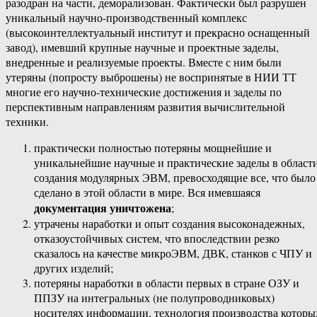
разодран на части, деморализован. Фактически был разрушен
уникальный научно-производственный комплекс
(высокоинтеллектуальный институт и прекрасно оснащенный
завод), имевший крупные научные и проектные заделы,
внедренные и реализуемые проекты. Вместе с ним были
утеряны (попросту выброшены) не воспринятые в НИИ ТТ
многие его научно-технические достижения и заделы по
перспективным направлениям развития вычислительной
техники.
практически полностью потеряны мощнейшие и
уникальнейшие научные и практические заделы в област
создания модулярных ЭВМ, превосходящие все, что было
сделано в этой области в мире. Вся имевшаяся
документация уничтожена
;
утрачены наработки и опыт создания высоконадежных,
отказоустойчивых систем, что впоследствии резко
сказалось на качестве микроЭВМ, ДВК, станков с ЧПУ и
других изделий;
потеряны наработки в области первых в стране ОЗУ и
ППЗУ на интегральных (не полупроводниковых)
носителях информации, технология производства которы