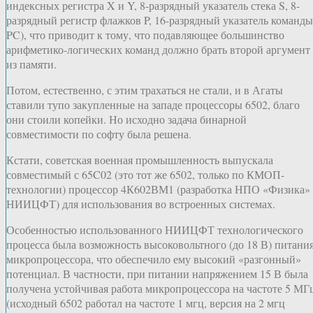
индексных регистра X и Y, 8-разрядный указатель стека S, 8-
разрядный регистр флажков P, 16-разрядный указатель команды
PC), что приводит к тому, что подавляющее большинство
арифметико-логических команд должно брать второй аргумент
из памяти.
Потом, естественно, с этим трахаться не стали, и в Агаты
ставили тупо закупленные на западе процессоры 6502, благо
они стоили копейки. Но исходно задача бинарной
совместимости по софту была решена.
Кстати, советская военная промышленность выпускала
совместимый с 65C02 (это тот же 6502, только по КМОП-
технологии) процессор 4К602ВМ1 (разработка НПО «Физика»
НИИЦФТ) для использования во встроенных системах.
Особенностью использованного НИИЦФТ технологического
процесса была возможность высоковольтного (до 18 В) питани
микропроцессора, что обеспечило ему высокий «разгонный»
потенциал. В частности, при питании напряжением 15 В была
получена устойчивая работа микропроцессора на частоте 5 МГ
(исходный 6502 работал на частоте 1 мгц, версия на 2 мгц