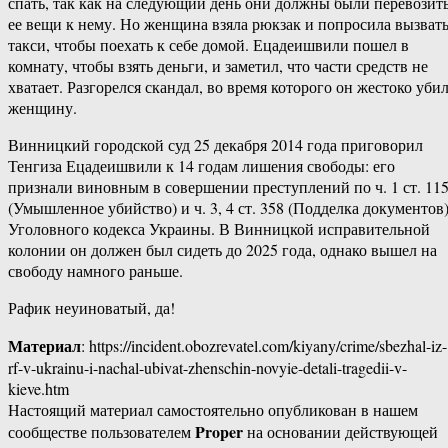
спать, так как на следующий день они должны были перевозит
ее вещи к нему. Но женщина взяла рюкзак и попросила вызват
такси, чтобы поехать к себе домой. Ецадеишвили пошел в
комнату, чтобы взять деньги, и заметил, что части средств не
хватает. Разгорелся скандал, во время которого он жестоко уби
женщину.
Винницкий городской суд 25 декабря 2014 года приговорил
Тенгиза Ецадеишвили к 14 годам лишения свободы: его
признали виновным в совершении преступлений по ч. 1 ст. 11
(Умышленное убийство) и ч. 3, 4 ст. 358 (Подделка документов
Уголовного кодекса Украины. В Винницкой исправительной
колонии он должен был сидеть до 2025 года, однако вышел на
свободу намного раньше.
Рафик неуиноватый, да!
Материал
: https://incident.obozrevatel.com/kiyany/crime/sbezhal-iz-
rf-v-ukrainu-i-nachal-ubivat-zhenschin-novyie-detali-tragedii-v-
kieve.htm
Настоящий материал самостоятельно опубликован в нашем
Proper
сообществе пользователем
на основании действующей