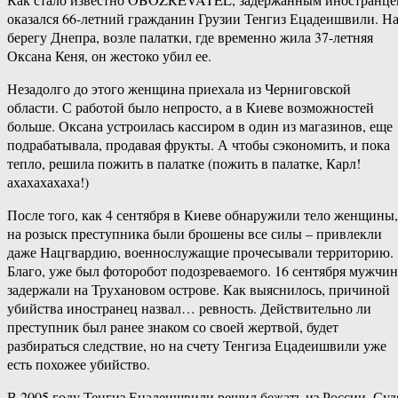
оказался 66-летний гражданин Грузии Тенгиз Ецадеишвили. Н
берегу Днепра, возле палатки, где временно жила 37-летняя
Оксана Кеня, он жестоко убил ее.
Незадолго до этого женщина приехала из Черниговской
области. С работой было непросто, а в Киеве возможностей
больше. Оксана устроилась кассиром в один из магазинов, еще
подрабатывала, продавая фрукты. А чтобы сэкономить, и пока
тепло, решила пожить в палатке (пожить в палатке, Карл!
ахахахахаха!)
После того, как 4 сентября в Киеве обнаружили тело женщины,
на розыск преступника были брошены все силы – привлекли
даже Нацгвардию, военнослужащие прочесывали территорию.
Благо, уже был фоторобот подозреваемого. 16 сентября мужчи
задержали на Трухановом острове. Как выяснилось, причиной
убийства иностранец назвал… ревность. Действительно ли
преступник был ранее знаком со своей жертвой, будет
разбираться следствие, но на счету Тенгиза Ецадеишвили уже
есть похожее убийство.
В 2005 году Тенгиз Ецадеишвили решил бежать из России. Суд