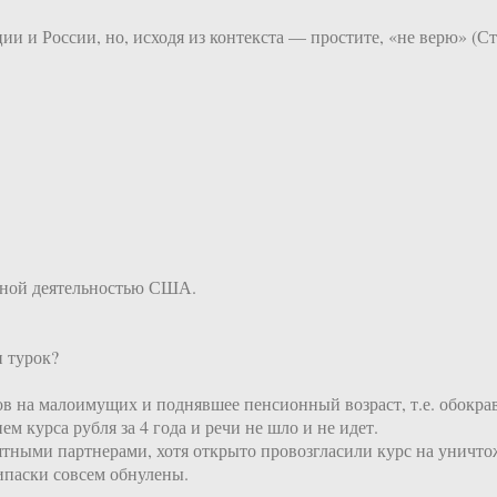
ии и России, но, исходя из контекста — простите, «не верю» (С
вной деятельностью США.
.
 турок?
ов на малоимущих и поднявшее пенсионный возраст, т.е. обокр
м курса рубля за 4 года и речи не шло и не идет.
тными партнерами, хотя открыто провозгласили курс на уничто
ипаски совсем обнулены.