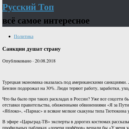
Русский Топ
всё самое интересное
Политика
Санкции душат страну
Опубликовано
·
20.08.2018
Турецкая экономика оказалась под американскими санкциями. 
Бензин подорожал на 30%. Люди теряют работу, заработки, ухо
Что бы было при таких раскладах в России? Уже все соцсети 
отставки правительства, обиженными обвинениями «Я за Путина
«Яблоко», «Парнас» и всякие мелкие скакуны типа Тютюкина 
В эфире «Царьград-ТВ» эксперты в дорогих костюмах рассказы
профильных пабликах «дочери шофёров» вещали бы «У меня зарп