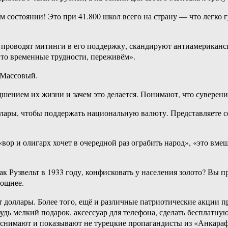
м состоянии! Это при 41.800 школ всего на страну — что легко г
 проводят митинги в его поддержку, скандируют антиамериканс
Это временные трудности, переживём».
 Массовый.
шением их жизни и зачем это делается. Понимают, что суверенит
ллары, чтобы поддержать национальную валюту. Представляете с
«вор и олигарх хочет в очередной раз ограбить народ», «это вм
как Рузвельт в 1933 году, конфисковать у населения золото? Вы 
мощнее.
т доллары. Более того, ещё и различные патриотические акции 
дь мелкий подарок, аксессуар для телефона, сделать бесплатну
 снимают и показывают не турецкие пропагандисты из «Анкараф