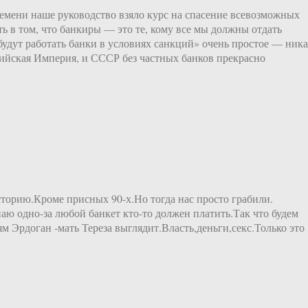
ремени наше руководство взяло курс на спасение всевозможных
ть в том, что банкиры — это те, кому все мы должны отдать
 будут работать банки в условиях санкций» очень простое — ник
сийская Империя, и СССР без частных банков прекрасно
торию.Кроме присных 90-х.Но тогда нас просто грабили.
наю одно-за любой банкет кто-то должен платить.Так что будем
м Эрдоган -мать Тереза выглядит.Власть,деньги,секс.Только это