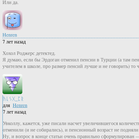
Или да.
Henren
7 лет назад
Хохол Роджерс детектед.
Я думаю, если бы Эрдоган отменил пенсии в Турции (а там пе
учителем в школе, про размер пенсий лучше и не говорить) то че
ᚤᚳᛊᚷ_ᛈᚱ
для
Henren
7 лет назад
Увколлу, кажется, уже писали насчет увеличившегося количес
отменили (и не собирались), и пенсионный возраст не подняли
Ну, и вопрос в конце статьи очень правильно сформулирован 