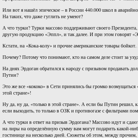
Или вот я нашёл эпическое – в России 440.000 школ в аварийно
На таких, что даже гуглить не умеют?
А что турки? Турки массово поддерживают своего Президента,
другую продукцию «Эппл», и так далее. И при этом говорят «
Кстати, на «Кока-колу» и прочие американские товары бойкот.
Почему? Потому что понимают, кто на самом деле стоит за ухуд
На днях Эрдоган обратился к народу с призывом продавать до
Путин?
Это же все «кококо» в Сети принялись бы громко возмущаться 
этой стране»!
Ну да, ну да, «только в этой стране». А если бы Путин решил, 
если выходить, то только в ОЗК и противогазе с фильтрами по
А что турки в ответ на призыв Эрдогана? Массово идут и сдаю
на лиры на определённую сумму вам могут подарить какой-нибу
гостинице на несколько дней. Сюжеты об этом, между прочим,