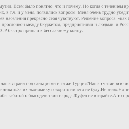
утил. Всем было понятно, что и почему. Но когда с течением в
х, в т.ч. и у меня, появились вопросы. Меня очень трудно убеди
оев населения прекрасно себя чувствуют. Решение вопроса, «как
кой прослойкой между бюджетом, предприятиями и людьми, и Рос
СССР быстро пришли к бесславному концу.
 наша страна под санкциями и та же Турция?Наша-считай всю ис
авнивать.За их экономику говорить ничего не буду.Не знаю.Но з
обы заботой о благоденствии народа.Фуфел не втирайте.А то пря