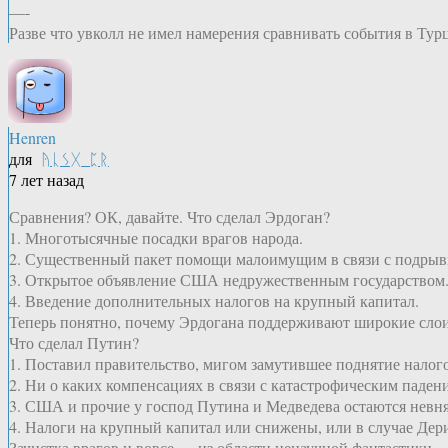
—-
Разве что увколл не имел намерения сравнивать события в Турц
Henren
для
ᚤᚳᛊᚷ_ᛈᚱ
7 лет назад
Сравнения? ОК, давайте. Что сделал Эрдоган?
1. Многотысячные посадки врагов народа.
2. Существенный пакет помощи малоимущим в связи с подры
3. Открытое объявление США недружественным государством
4. Введение дополнительных налогов на крупный капитал.
Теперь понятно, почему Эрдогана поддерживают широкие слои
Что сделал Путин?
1. Поставил правительство, мигом замутившее поднятие налог
2. Ни о каких компенсациях в связи с катастрофическим падение
3. США и прочие у господ Путина и Медведева остаются невня
4. Налоги на крупный капитал или снижены, или в случае Дер
Зачистка врагов и вовсе — из области ненаучной фантастики.