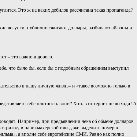
углится. Это ж на каких дебилов рассчитана такая пропаганда?
кие лозунги, публично сжигают доллары, разбивают айфоны и
ет – это важно и дорого.
ебе, что было бы, если бы с подобным обращением выступил
ешательство в нашу личную жизнь» и «такое возможно только в
представляете себе плотность вони? Хоть в интернет не выходи! А
проводят. Например, при предъявлении чека об обмене долларов
ю стрижку в парикмахерской или даже выделить номер в
ильма», а вполне себе европейские СМИ. Равно как полно