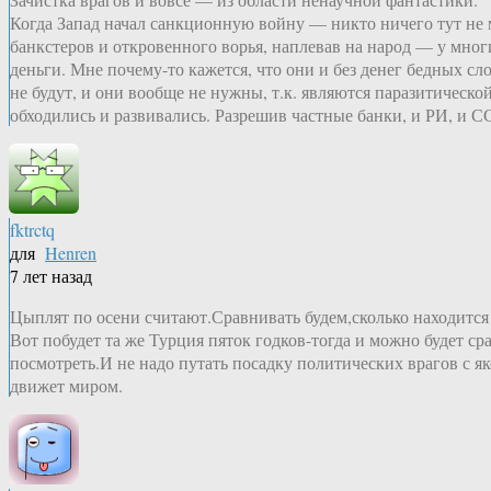
Когда Запад начал санкционную войну — никто ничего тут не м
банкстеров и откровенного ворья, наплевав на народ — у многи
деньги. Мне почему-то кажется, что они и без денег бедных сл
не будут, и они вообще не нужны, т.к. являются паразитичес
обходились и развивались. Разрешив частные банки, и РИ, и 
fktrctq
для
Henren
7 лет назад
Цыплят по осени считают.Сравнивать будем,сколько находится
Вот побудет та же Турция пяток годков-тогда и можно будет ср
посмотреть.И не надо путать посадку политических врагов с як
движет миром.