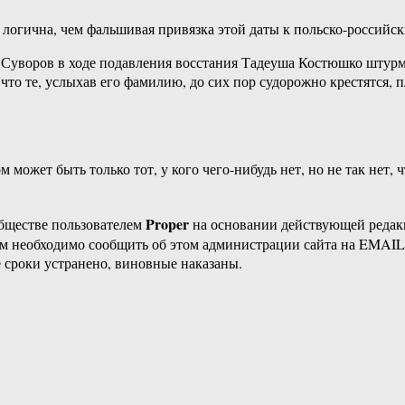
ее логична, чем фальшивая привязка этой даты к польско-россий
ч Суворов в ходе подавления восстания Тадеуша Костюшко штур
что те, услыхав его фамилию, до сих пор судорожно крестятся,
 может быть только тот, у кого чего-нибудь нет, но не так нет, 
Proper
бществе пользователем
на основании действующей реда
ам необходимо сообщить об этом администрации сайта на EMAI
 сроки устранено, виновные наказаны.