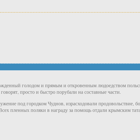
зможденный голодом и прямым и откровенным людоедством польс
 говорят, просто и быстро порубали на составные части.
ружение под городком Чуднов, израсходовали продовольствие, б
. Всех пленных поляки в награду за помощь отдали крымским тат