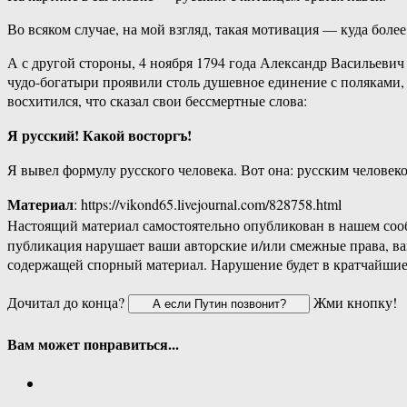
Во всяком случае, на мой взгляд, такая мотивация — куда бол
А с другой стороны, 4 ноября 1794 года Александр Васильеви
чудо-богатыри проявили столь душевное единение с поляками, 
восхитился, что сказал свои бессмертные слова:
Я русский! Какой восторгъ!
Я вывел формулу русского человека. Вот она: русским человеком
Материал
: https://vikond65.livejournal.com/828758.html
Настоящий материал самостоятельно опубликован в нашем соо
публикация нарушает ваши авторские и/или смежные права, в
содержащей спорный материал. Нарушение будет в кратчайшие
Дочитал до конца?
Жми кнопку!
Вам может понравиться...