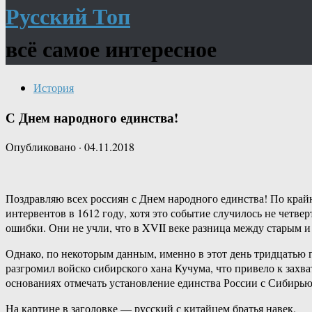
Русский Топ
всё самое интересное
История
С Днем народного единства!
Опубликовано
·
04.11.2018
Поздравляю всех россиян с Днем народного единства! По крайн
интервентов в 1612 году, хотя это событие случилось не четве
ошибки. Они не учли, что в XVII веке разница между старым и н
Однако, по некоторым данным, именно в этот день тридцатью г
разгромил войско сибирского хана Кучума, что привело к захв
основаниях отмечать установление единства России с Сибирью
На картине в заголовке — русский с китайцем братья навек.