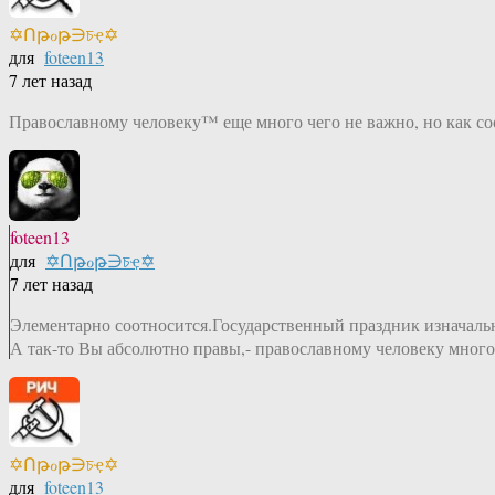
✡Ոթℴթ∋চҿ✡
для
foteen13
7 лет назад
Православному человеку™ еще много чего не важно, но как с
foteen13
для
✡Ոթℴթ∋চҿ✡
7 лет назад
Элементарно соотносится.Государственный праздник изначаль
А так-то Вы абсолютно правы,- православному человеку мног
✡Ոթℴթ∋চҿ✡
для
foteen13