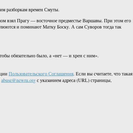
ским разборкам времен Смуты.
мом взял Прагу — восточное предместье Варшавы. При этом его
 плюются и поминают Матку Боску. А сам Суворов тогда так
чтобы обязательно было, а «нет — и хрен с ним».
кции
Пользовательского Соглашения
. Если вы считаете, что такая
L
abuse@newru.org
с указанием адреса (URL) страницы,