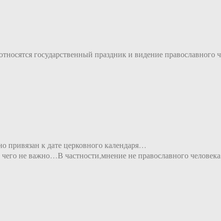
оотносятся государственный праздник и видение православного
но привязан к дате церковного календаря…
о чего не важно…В частности,мнение не православного человека