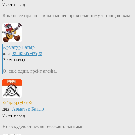
7 лет назад
Как более православный менее православному я прощаю вам г
Арматур Батыр
для
✡Ոթℴթ∋চҿ✡
7 лет назад
О, ещё один, грейт агейн..
✡Ոթℴթ∋চҿ✡
для
Арматур Батыр
7 лет назад
Не оскудевает земля русская талантами