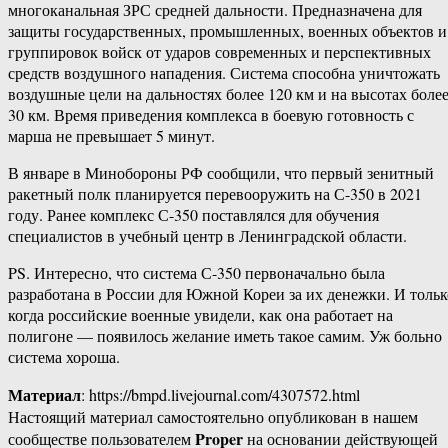
многоканальная ЗРС средней дальности. Предназначена для
защиты государственных, промышленных, военных объектов и
группировок войск от ударов современных и перспективных
средств воздушного нападения. Система способна уничтожать
воздушные цели на дальностях более 120 км и на высотах боле
30 км. Время приведения комплекса в боевую готовность с
марша не превышает 5 минут.
В январе в Минобороны РФ сообщили, что первый зенитный
ракетный полк планируется перевооружить на С-350 в 2021
году. Ранее комплекс С-350 поставлялся для обучения
специалистов в учебный центр в Ленинградской области.
PS. Интересно, что система С-350 первоначально была
разработана в России для Южной Кореи за их денежки. И тольк
когда российские военные увидели, как она работает на
полигоне — появилось желание иметь такое самим. Уж больно
система хороша.
Материал
: https://bmpd.livejournal.com/4307572.html
Настоящий материал самостоятельно опубликован в нашем
Proper
сообществе пользователем
на основании действующей