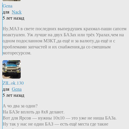
Gena
для
Nack
5 лет назад
Ну,МАЗ в свете последних выпердушек крахмал-паши сапсем
неактуален. Уж лучше на двух БАЗах или трёх Уралах,чем на
одном подосланном МЗКТ,да ещё и за валюту,да ещё и с
проблемами запчастей и их снабжения,да со смешным
моторесурсом.
ZIL.ok.130
для
Gena
5 лет назад
А чо два за один?
На БАЗе вплоть до 8х8 делают.
Вот для Ярсов — нужны 10х10 — это уже не ниша БАЗа.
Ну так у нас не один БАЗ — есть ещё места где такие