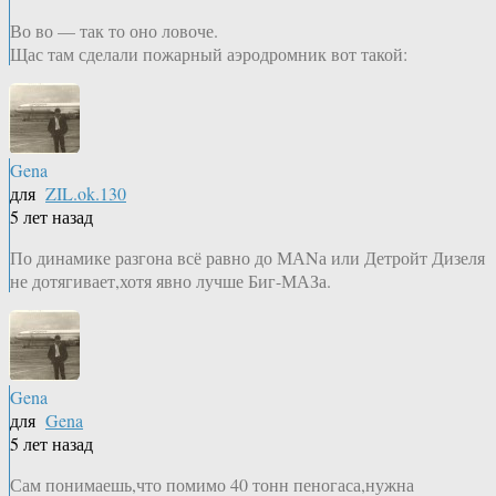
Во во — так то оно ловоче.
Щас там сделали пожарный аэродромник вот такой:
Gena
для
ZIL.ok.130
5 лет назад
По динамике разгона всё равно до МАNа или Детройт Дизеля
не дотягивает,хотя явно лучше Биг-МАЗа.
Gena
для
Gena
5 лет назад
Сам понимаешь,что помимо 40 тонн пеногаса,нужна