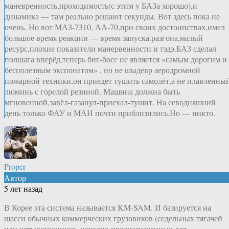
маневренность,проходимость(с этим у БАЗа хорошо),и
динамика — там реально решают секунды. Вот здесь пока не
очень. Но вот МАЗ-7310, АА-70,при своих достоинствах,имел
большое время реакции — время запуска.разгона,малый
ресурс,плохие показатели манервенности и тэдэ.БАЗ сделал
полшага вперёд,теперь биг-босс не является «самым дорогим и
бесполезным экспонатом» , но не шыдевр аеродромной
пожарной техники,он приедет тушить самолёт,а не плавленны
люминь с горелой резиной. Машина должна быть
мгновенной,завёл-газанул-приехал-тушит. На севодняшний
день только ФАУ и МАН почти приблизились.Но — никто.
Proper
Автор
5 лет назад
В Корее эта система называется KM-SAM. И базируется на
шасси обычных коммерческих грузовиков (седельных тягачей
или четырехосников, исходно предназначенных для