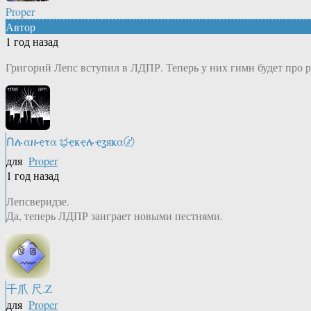
Proper
Автор
1 год назад
Григорий Лепс вступил в ЛДПР. Теперь у них гимн будет про р
Ոሉαዙҿτα ಭҿҝҿሉҿʓяҝα〄
для
Proper
1 год назад
Лепсверидзе.
Да, теперь ЛДПР заиграет новыми пестнями.
千爪 尺.Z
для
Proper