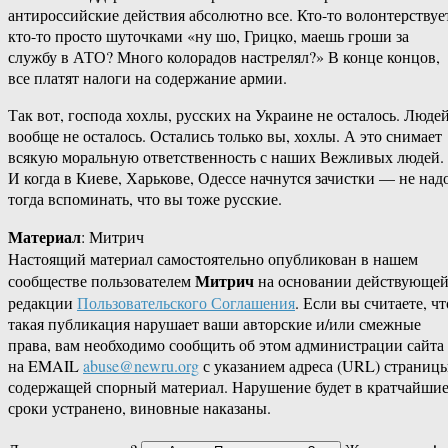
антироссийские действия абсолютно все. Кто-то волонтерствуе
кто-то просто шуточками «ну шо, Грицко, маешь гроши за
службу в АТО? Много колорадов настрелял?» В конце концов,
все платят налоги на содержание армии.
Так вот, господа хохлы, русских на Украине не осталось. Люде
вообще не осталось. Остались только вы, хохлы. А это снимает
всякую моральную ответственность с наших Вежливых людей.
И когда в Киеве, Харькове, Одессе начнутся зачистки — не над
тогда вспоминать, что вы тоже русские.
Материал
: Митрич
Настоящий материал самостоятельно опубликован в нашем
Митрич
сообществе пользователем
на основании действующе
редакции
Пользовательского Соглашения
. Если вы считаете, чт
такая публикация нарушает ваши авторские и/или смежные
права, вам необходимо сообщить об этом администрации сайта
на EMAIL
abuse@newru.org
с указанием адреса (URL) страницы
содержащей спорный материал. Нарушение будет в кратчайши
сроки устранено, виновные наказаны.