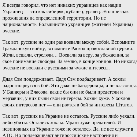
Я всегда говорил, что нет никаких украинцев как нации.
Украинец — это как сибиряк, кубанец, уралец. Это признак
проживания на определенной территории. Но не
национальность. Большинство украинцев (жителей Украины) 
русские.
Так вот, русские не один раз воевали между собой. Вспомните
Гражданскую войну, вспомните Раскол православной церкви.
Жгли, вешали, стреляли… Воевали за веру, за убеждения, за
свое понимание свободы. За землю, в конце концов. Но никогд
русские не воевали с русскими за чужие интересы.
Дядя Сэм поддерживает, Дядя Сэм подбадривает. А хохлы
радостно рвутся в бой. Это даже не бандеровцы, и не власовцы.
У Бандеры и Власова, какие бы они не были предатели и
мерзавцы, у них были свои интересы. Хохлы хуже. У хохлов
своих интересов нет — они рвутся в бой за интересы Штатов.
Так вот, русских на Украине не осталось. Русские либо уехали,
либо убиты. Остались хохлы. Мрази хуже предателей. И
невиновных на Украине тоже не осталось. Да, не все служат в
АТО. Но поддерживают антироссийские настроения и