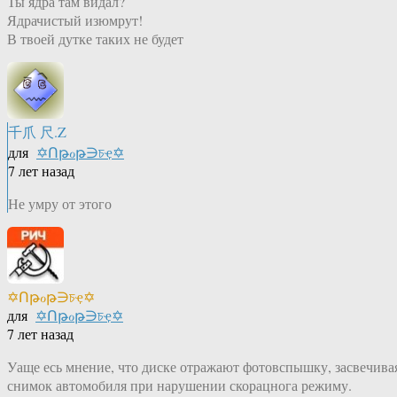
Ты ядра там видал?
Ядрачистый изюмрут!
В твоей дутке таких не будет
千爪 尺.Z
для
✡Ոթℴթ∋চҿ✡
7 лет назад
Не умру от этого
✡Ոթℴթ∋চҿ✡
для
✡Ոթℴթ∋চҿ✡
7 лет назад
Уаще есь мнение, что диске отражают фотовспышку, засвечива
снимок автомобиля при нарушении скорацнога режиму.