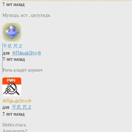
7 лет назад
Мухндъ, кст , цктухндъ
千爪 尺.Z
для
✡Ոթℴթ∋চҿ✡
7 лет назад
Ричь кладет керпич
✡Ոթℴթ∋চҿ✡
для
千爪 尺.Z
7 лет назад
Небез етага.
Ашоделоть?