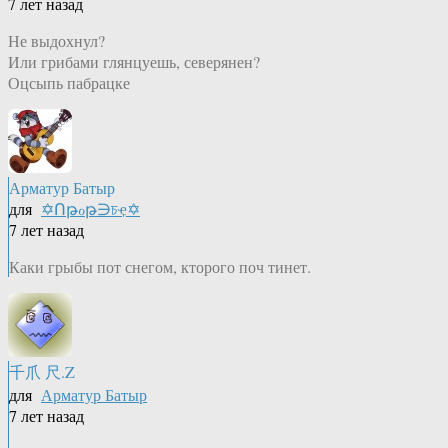
7 лет назад
Не выдохнул?
Или грибами глянцуешь, северянен?
Оцсыпь пабрацке
Арматур Батыр
для
✡Ոթℴթ∋চҿ✡
7 лет назад
Каки грыбы пот снегом, кторого поч тинет.
千爪 尺.Z
для
Арматур Батыр
7 лет назад