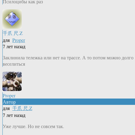
Псилоцибы как раз
千爪 尺.Z
для
Proper
7 лет назад
Заклинила тележка или нет на трассе. А то потом можно долго
веселиться
Proper
Автор
для
千爪 尺.Z
7 лет назад
Уже лучше. Но не совсем так.