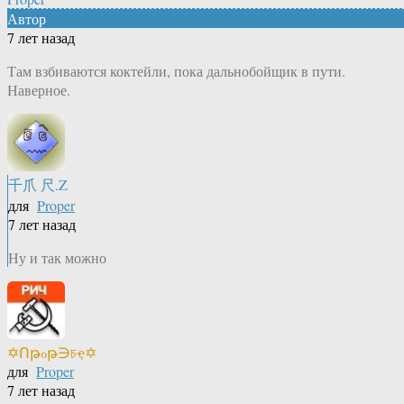
Автор
7 лет назад
Там взбиваются коктейли, пока дальнобойщик в пути.
Наверное.
千爪 尺.Z
для
Proper
7 лет назад
Ну и так можно
✡Ոթℴթ∋চҿ✡
для
Proper
7 лет назад