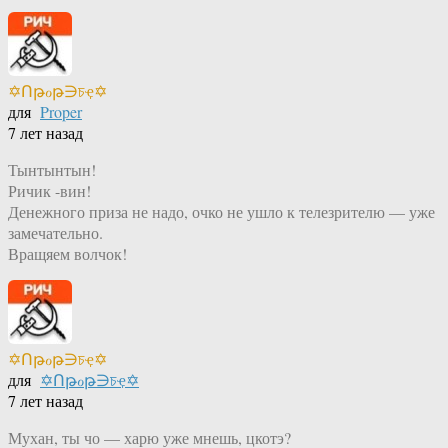
✡Ոթℴթ∋চҿ✡
для
Proper
7 лет назад
Тынтынтын!
Ричик -вин!
Денежного приза не надо, очко не ушло к телезрителю — уже
замечательно.
Вращяем волчок!
✡Ոթℴթ∋চҿ✡
для
✡Ոթℴթ∋চҿ✡
7 лет назад
Мухан, ты чо — харю уже мнешь, цкотэ?