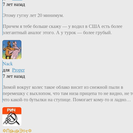
7 лет назад
Этому гугну лет 20 минимум.
Причем я тебе больше скажу — у водил в США есть более
элегантный аналог этого. А у турок — более грубый.
Nack
для
Proper
7 лет назад
Зимой вокруг колес такое облако висит из снежной пыли в
перемешку с выхлопом, что там низа прицепа то не видно, не т
что какой-то бутылки на ступице. Помогает кому-то и ладно…
✡Ոթℴթ∋চҿ✡