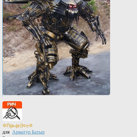
✡Ոթℴթ∋চҿ✡
для
Арматур Батыр