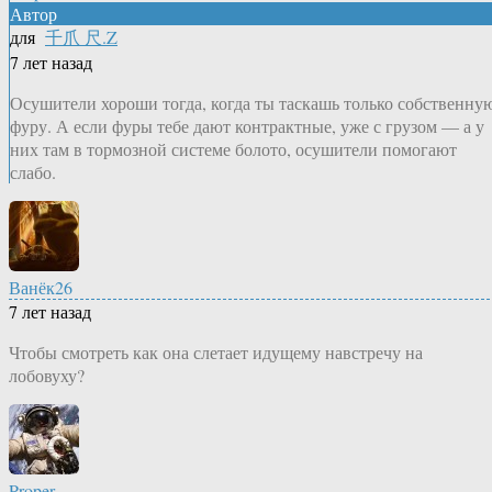
Автор
для
千爪 尺.Z
7 лет назад
Осушители хороши тогда, когда ты таскашь только собственну
фуру. А если фуры тебе дают контрактные, уже с грузом — а у
них там в тормозной системе болото, осушители помогают
слабо.
Ванёк26
7 лет назад
Чтобы смотреть как она слетает идущему навстречу на
лобовуху?
Proper