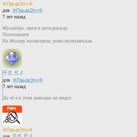
✡Ոթℴթ∋চҿ✡
для
✡Ոթℴթ∋চҿ✡
7 лет назад
Муханбро, прем в штогдекагду.
Похихикаем
На Москву посмотриш, рожа колхозанская.
千爪 尺.Z
для
✡Ոթℴթ∋চҿ✡
7 лет назад
Да чё я в этом замкадье не видел
✡Ոթℴթ∋চҿ✡
для
千爪 尺.Z