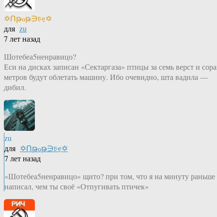
✡Ոթℴթ∋চҿ✡
для
zu
7 лет назад
Шотебеа5ненравицо?
Еси на дисках записан «Сектаргаза» птицы за семь верст и сора
метров будут облетать машину. Ибо очевидно, шта вадила —
дибил.
zu
для
✡Ոթℴթ∋চҿ✡
7 лет назад
«Шотебеа5ненравицо» щито? при том, что я на минуту раньше
написал, чем ты своё «Отпугивать птичек»