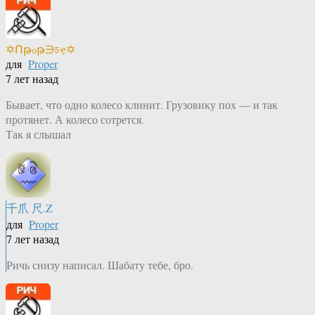
✡Ոթℴթ∋চҿ✡
для
Proper
7 лет назад
Бывает, что одно колесо клинит. Грузовику пох — и так
протянет. А колесо сотрется.
Так я слышал
千爪 尺.Z
для
Proper
7 лет назад
Ричь снизу написал. Шабату тебе, бро.