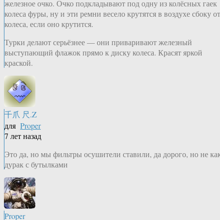
железное очко. Очко подкладывают под одну из колёсных гаек
колеса фуры, ну и эти ремни весело крутятся в воздухе сбоку о
колеса, если оно крутится.
Турки делают серьёзнее — они приваривают железный
выступающий флажок прямо к диску колеса. Красят яркой
краской.
千爪 尺.Z
для
Proper
7 лет назад
Это да, но мы фильтры осушители ставили, да дорого, но не ка
дурак с бутылками
Proper