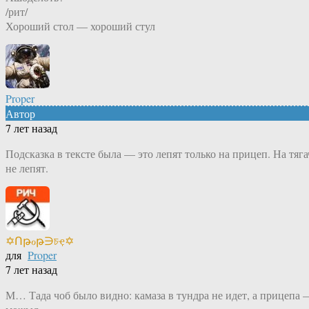
/рит/
Хороший стол — хороший стул
Proper
Автор
7 лет назад
Подсказка в тексте была — это лепят только на прицеп. На тяга
не лепят.
✡Ոթℴթ∋চҿ✡
для
Proper
7 лет назад
М… Тада чоб было видно: камаза в тундра не идет, а прицепа 