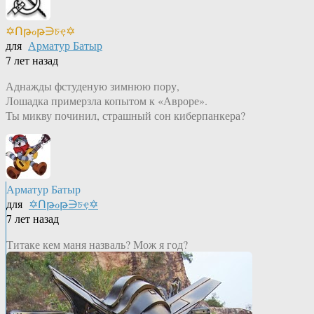
✡Ոթℴթ∋চҿ✡
для
Арматур Батыр
7 лет назад
Аднажды фстуденую зимнюю пору,
Лошадка примерзла копытом к «Авроре».
Ты микву починил, страшный сон киберпанкера?
Арматур Батыр
для
✡Ոթℴթ∋চҿ✡
7 лет назад
Титаке кем маня назваль? Мож я год?