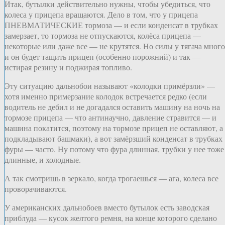
Итак, бутылки действительно нужны, чтобы убедиться, что
колеса у прицепа вращаются. Дело в том, что у прицепа
ПНЕВМАТИЧЕСКИЕ тормоза — и если конденсат в трубках
замерзает, то тормоза не отпускаются, колёса прицепа —
некоторые или даже все — не крутятся. Но силы у тягача много
и он будет тащить прицеп (особенно порожний) и так —
истирая резину и поджирая топливо.
Эту ситуацию дальнобои называют «колодки примёрзли» —
хотя именно примерзание колодок встречается редко (если
водитель не дебил и не догадался оставить машину на ночь на
тормозе прицепа — что антинаучно, давление стравится — и
машина покатится, поэтому на тормозе прицеп не оставляют, а
подкладывают башмаки), а вот замёрзший конденсат в трубках
фуры — часто. Ну потому что фура длинная, трубки у нее тоже
длинные, и холодные.
А так смотришь в зеркало, когда трогаешься — ага, колеса все
проворачиваются.
У американских дальнобоев вместо бутылок есть заводская
приблуда — кусок желтого ремня, на конце которого сделано