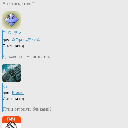
А погогоритьц?
千爪 尺.Z
для
✡Ոթℴթ∋চҿ✡
7 лет назад
Да какой из меня знаток
zu
для
Proper
7 лет назад
Птиц отгонять бликами?