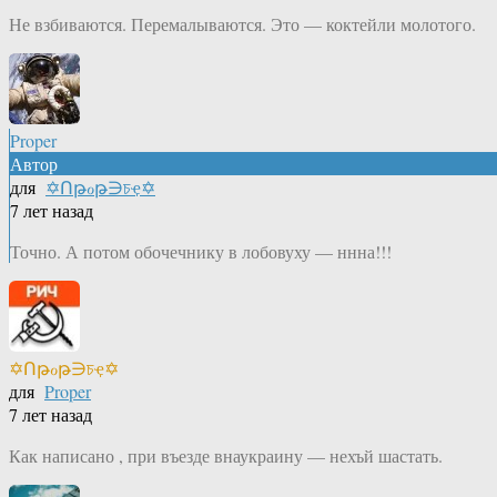
Не взбиваются. Перемалываются. Это — коктейли молотого.
Proper
Автор
для
✡Ոթℴթ∋চҿ✡
7 лет назад
Точно. А потом обочечнику в лобовуху — ннна!!!
✡Ոթℴթ∋চҿ✡
для
Proper
7 лет назад
Как написано , при въезде внаукраину — нехъй шастать.