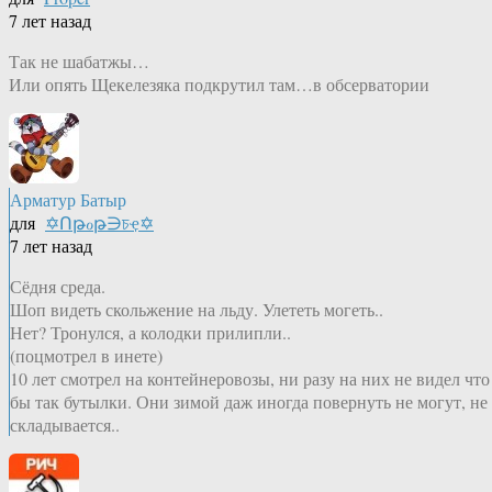
7 лет назад
Так не шабатжы…
Или опять Щекелезяка подкрутил там…в обсерватории
Арматур Батыр
для
✡Ոթℴթ∋চҿ✡
7 лет назад
Сёдня среда.
Шоп видеть скольжение на льду. Улететь могеть..
Нет? Тронулся, а колодки прилипли..
(поцмотрел в инете)
10 лет смотрел на контейнеровозы, ни разу на них не видел что
бы так бутылки. Они зимой даж иногда повернуть не могут, не
складывается..