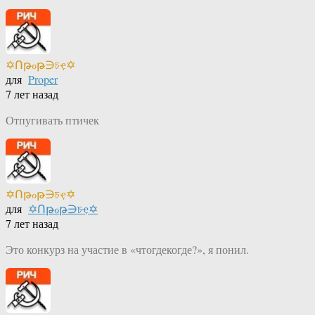
✡Ոթℴթ∋চҿ✡
для
Proper
7 лет назад
Отпугивать птичек
✡Ոթℴթ∋চҿ✡
для
✡Ոթℴթ∋চҿ✡
7 лет назад
Это конкурз на участие в «чтогдекогде?», я понил.