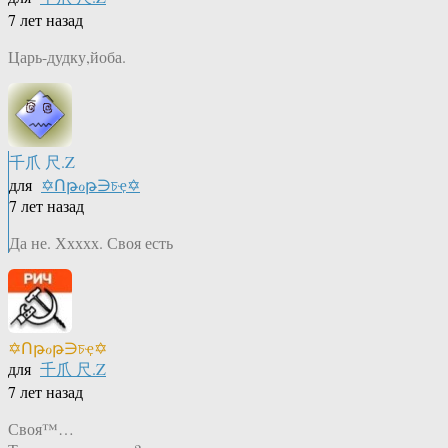
7 лет назад
Царь-дудку,йоба.
千爪 尺.Z
для
✡Ոթℴթ∋চҿ✡
7 лет назад
Да не. Ххххх. Своя есть
✡Ոթℴթ∋চҿ✡
для
千爪 尺.Z
7 лет назад
Своя™…