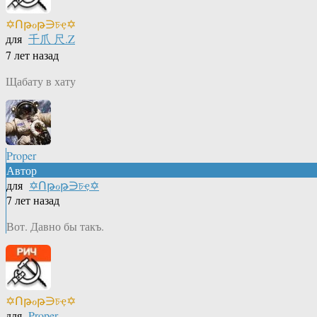
✡Ոթℴթ∋চҿ✡
для
千爪 尺.Z
7 лет назад
Щабату в хату
Proper
Автор
для
✡Ոթℴթ∋চҿ✡
7 лет назад
Вот. Давно бы такъ.
✡Ոթℴթ∋চҿ✡
для
Proper