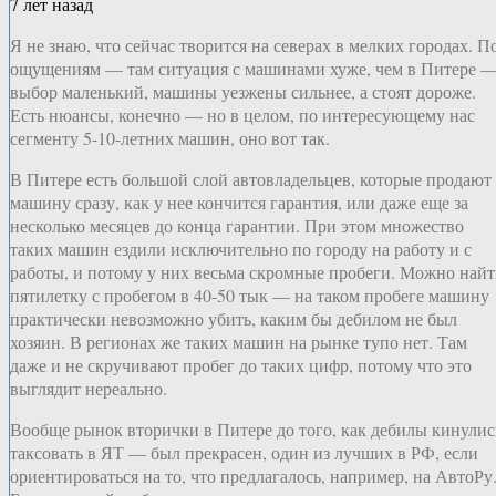
7 лет назад
Я не знаю, что сейчас творится на северах в мелких городах. П
ощущениям — там ситуация с машинами хуже, чем в Питере 
выбор маленький, машины уезжены сильнее, а стоят дороже.
Есть нюансы, конечно — но в целом, по интересующему нас
сегменту 5-10-летних машин, оно вот так.
В Питере есть большой слой автовладельцев, которые продают
машину сразу, как у нее кончится гарантия, или даже еще за
несколько месяцев до конца гарантии. При этом множество
таких машин ездили исключительно по городу на работу и с
работы, и потому у них весьма скромные пробеги. Можно най
пятилетку с пробегом в 40-50 тык — на таком пробеге машину
практически невозможно убить, каким бы дебилом не был
хозяин. В регионах же таких машин на рынке тупо нет. Там
даже и не скручивают пробег до таких цифр, потому что это
выглядит нереально.
Вообще рынок вторички в Питере до того, как дебилы кинулис
таксовать в ЯТ — был прекрасен, один из лучших в РФ, если
ориентироваться на то, что предлагалось, например, на АвтоРу