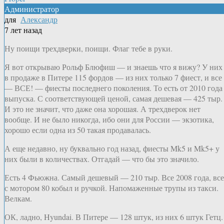
Администратор
для
Александр
7 лет назад
Ну поищи трехдверки, поищи. Флаг тебе в руки.
Я вот открываю Рольф Блюфиш — и знаешь что я вижу? У них
в продаже в Питере 115 фордов — из них только 7 фиест, и все
— ВСЕ! — фиесты последнего поколения. То есть от 2010 года
выпуска. С соответствующей ценой, самая дешевая — 425 тыр.
И это не значит, что даже она хорошая. А трехдверок нет
вообще. И не было никогда, ибо они для России — экзотика,
хорошо если одна из 50 такая продавалась.
А еще недавно, ну буквально год назад, фиесты Mk5 и Mk5+ у
них были в количествах. Отгадай — что бы это значило.
Есть 4 Фьюжна. Самый дешевый — 210 тыр. Все 2008 года, все
с мотором 80 кобыл и ручкой. Напомаженные трупы из такси.
Велкам.
ОК, ладно, Hyundai. В Питере — 128 штук, из них 6 штук Гетц.