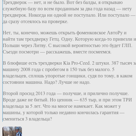
Трехдверок — нет, и не было. Вот без балды, я открываю
служебную базу по всем проданным за два года назад — нету
трехдверок. Никогда ни одной не поступало. Или поступало —
да сразу отсеялось на проверке.
Нет, ты, конечно, можешь открыть фоменковское АвтоРу и
найти там трехдверку Гетц. Одну. Которую когда-то привезли и
Польши через Литву. С высокой вероятностью это будет ГЛП.
Съезди посмотри — расскажешь, вместе посмеемся.
В блюфише есть трехдверки Kia Pro-Ceed. 2 штуки. 387 тысяч з
машину 2008 года с пробегом в 150 тык без малого. 5
владельцев, сплошь упоротые гонщики, судя по тому, в каком
состоянии машина. Надо? Лучше не надо.
Второй просид 2013 года — получше, и прилично получше.
Вроде даже не битый. Но ценник — 635 тыр, и при этом ТРИ
владельца за 5 лет. Что на многое намекает. Как может у
машины, у которой только недавно кончилась гарантия —
смениться 3 владельца?