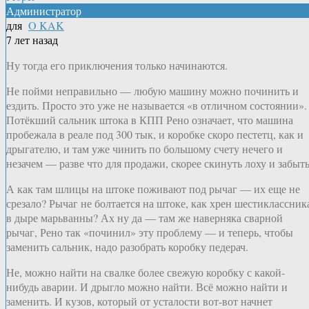
Администратор
для
O KAK
7 лет назад
Ну тогда его приключения только начинаются.
Не пойми неправильно — любую машину можно починить и
ездить. Просто это уже не называется «в отличном состоянии».
Потёкший сальник штока в КПП Рено означает, что машина
пробежала в реале под 300 тык, и коробке скоро пестетц, как и
дрыгателю, и там уже чинить по большому счету нечего и
незачем — разве что для продажи, скорее скинуть лоху и забыть
А как там шлицы на штоке поживают под рычаг — их еще не
срезало? Рычаг не болтается на штоке, как хрен шестиклассник
в дыре марьванны? Ах ну да — там же наверняка сварной
рычаг, Рено так «починил» эту проблему — и теперь, чтобы
заменить сальник, надо разобрать коробку педерач.
Не, можно найти на свалке более свежую коробку с какой-
нибудь аварии. И дрыгло можно найти. Всё можно найти и
заменить. И кузов, который от усталости вот-вот начнет