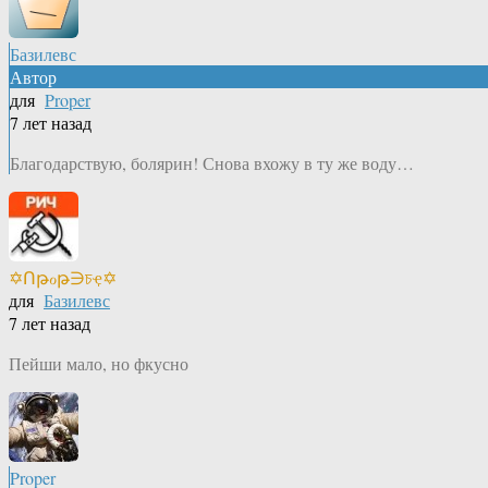
Базилевс
Автор
для
Proper
7 лет назад
Благодарствую, болярин! Снова вхожу в ту же воду…
✡Ոթℴթ∋চҿ✡
для
Базилевс
7 лет назад
Пейши мало, но фкусно
Proper