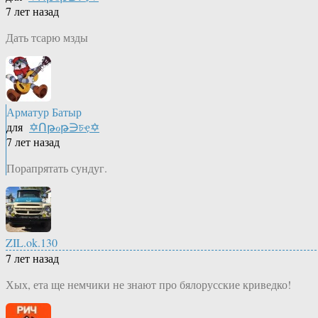
7 лет назад
Дать тсарю мзды
Арматур Батыр
для
✡Ոթℴթ∋চҿ✡
7 лет назад
Порапрятать сундуг.
ZIL.ok.130
7 лет назад
Хых, ета ще немчики не знают про бялорусские криведко!