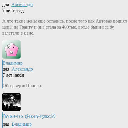
для
Александр
7 лет назад
А что такие цены еще остались, после того как Автоваз поднял
цены на Гранту и она стала за 400тыс, вроде быии все бу
взлетели в цене.
Владимир
для
Александр
7 лет назад
Обсервер = Пропер.
Ոሉαዙҿτα ಭҿҝҿሉҿʓяҝα〄
для
Владимир