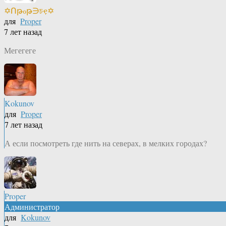
✡Ոթℴթ∋চҿ✡
для
Proper
7 лет назад
Мегегеге
Kokunov
для
Proper
7 лет назад
А если посмотреть где нить на северах, в мелких городах?
Proper
Администратор
для
Kokunov