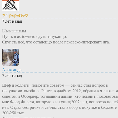
✡Ոթℴթ∋চҿ✡
7 лет назад
Ыыыыыыыы
Пусть в asstownею едуть запукаццо.
Скупать всё, что останеццо после псковско-питерскагл ига.
Александр
7 лет назад
Шеф и коллеги, помогите советом — сейчас стал вопрос в
покупке автомобиля. Ранее, в далёком 2012, обращался также за
советом и Обсервер, тогдашний админ, кто помнит, посоветова
мне Форд Фиеста, которую я и купил(2007г.в.), вопросов по не
нет. Отдал сестричке и сейчас стал выбор в покупке в бюджете
200-250 тыс.