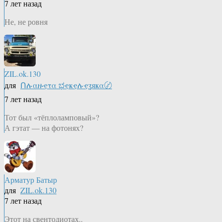
7 лет назад
Не, не ровня
ZIL.ok.130
для
Ոሉαዙҿτα ಭҿҝҿሉҿʓяҝα〄
7 лет назад
Тот был «тёплоламповый»?
А гэтат — на фотонях?
Арматур Батыр
для
ZIL.ok.130
7 лет назад
Этот на свентодиотах..