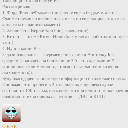
Товарищи, что посоветуете?
Рассматриваю —
1. Форд Фиеста/Фьюжен (по фиесте ещё в бюджете, а вот
Фьюжен немного выбивается с него, но ещё вопрос, что это за
аппараты на данный момент)
2. Хенде Гетс, Верна/ Киа Рио(1 поколение).
3. Китай — тот же Кимо, Индис(как у него с роботом или ну ег
этот )
4. Ну и в конце Ваз.
Задачи банальные — перемещения с точки А в точку Б в
среднем 2 тыс./мес. на ближайшие 3-5 лет; содержание!!!
(топливная экономичность, стоимость запчастей и качество
их(ходимость)).
Буду благодарен за полезную информацию и толковые советы.
Понимаю, что пробеги в 2-х вариантах в лучшем случае
составят от 150 тыс.км, насколько это критично тс точки зрения
надёжности их основных агрегатов — ДВС и КПП?
O KAK