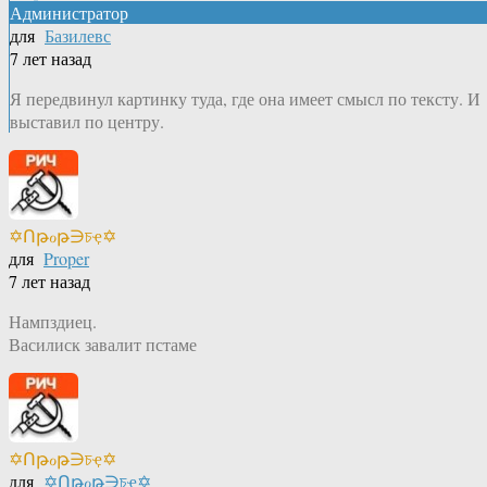
Администратор
для
Базилевс
7 лет назад
Я передвинул картинку туда, где она имеет смысл по тексту. И
выставил по центру.
✡Ոթℴթ∋চҿ✡
для
Proper
7 лет назад
Нампздиец.
Василиск завалит пстаме
✡Ոթℴթ∋চҿ✡
для
✡Ոթℴթ∋চҿ✡