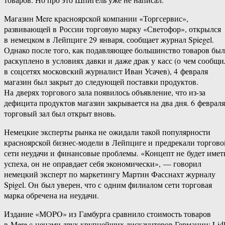
Магазин Mere красноярской компании «Торгсервис»,
развивающей в России торговую марку «Светофор», открылся
в немецком в Лейпциге 29 января, сообщает журнал Spiegel.
Однако после того, как подавляющее большинство товаров бы
раскуплено в условиях давки и даже драк у касс (о чем сообщи
в соцсетях московский журналист Иван Усачев), 4 февраля
магазин был закрыт до следующей поставки продуктов.
На дверях торгового зала появилось объявление, что из-за
дефицита продуктов магазин закрывается на два дня. 6 февраля
торговый зал был открыт вновь.
Немецкие эксперты рынка не ожидали такой популярности
красноярской бизнес-модели в Лейпциге и предрекали торгово
сети неудачи и финансовые проблемы. «Концепт не будет имет
успеха, он не оправдает себя экономически», — говорил
немецкий эксперт по маркетингу Мартин Фасснахт журналу
Spigel. Он был уверен, что с одним филиалом сети торговая
марка обречена на неудачи.
Издание «МОPO» из Гамбурга сравнило стоимость товаров
в Mere c ценами двух крупнейших дискаунтеров Германии: Lid