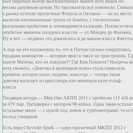
Был широкий выбор малоушатанных машин всех видов по
весьма разумным ценам. Но таксователи всё изменили. Сначал
с рынка исчезли приличные Фокусы и Октавии — на их место
вылезли напомаженные трупы от бомбил, с гигантскими
реальными пробегами и лопающимися кузовами. Потом исчез
неубитые машины соседних классов — от Мондео до Фьюжна.
Ну и вот — недавно это докатилось и до машин класса Фиесты
А еще на это наложилось то, что в Питере сильно сократились
продажи компактов — которые явно в такси не пристроишь. Гд
нынче Матизы, кто их покупает? Где Киа Пиканто? Нихрена ж
нету свежего. «Девочка в маленьком пежо» стала символом
времени, которое ушло, видимо, навсегда — теперь такая
девочка вылезает из кроссовера или минимум купе гольф-
класса.
Уходящая натура — Mini One АКПП 2011 с пробегом 115 426 к
за 479 тыр. Трехдверка с мотором 98 кобыл. Одна такая осталас
остальные мини — с ценой под лимон и турбомоторами, то ест
из-под гонщиков.
Есть пара Chevrolet Spark — один приличный МКПП 2012 с