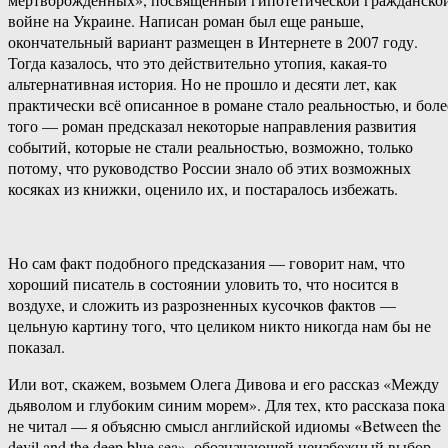
войне на Украине. Написан роман был еще раньше,
окончательный вариант размещен в Интернете в 2007 году.
Тогда казалось, что это действительно утопия, какая-то
альтернативная история. Но не прошло и десяти лет, как
практически всё описанное в романе стало реальностью, и боле
того — роман предсказал некоторые направления развития
событий, которые не стали реальностью, возможно, только
потому, что руководство России знало об этих возможных
косяках из книжки, оценило их, и постаралось избежать.
Но сам факт подобного предсказания — говорит нам, что
хороший писатель в состоянии уловить то, что носится в
воздухе, и сложить из разрозненных кусочков фактов —
цельную картину того, что целиком никто никогда нам бы не
показал.
Или вот, скажем, возьмем Олега Дивова и его рассказ «Между
дьяволом и глубоким синим морем». Для тех, кто рассказа пока
не читал — я объясню смысл английской идиомы «Between the
devil and the deep blue sea», обозначающей неизбежный выбор