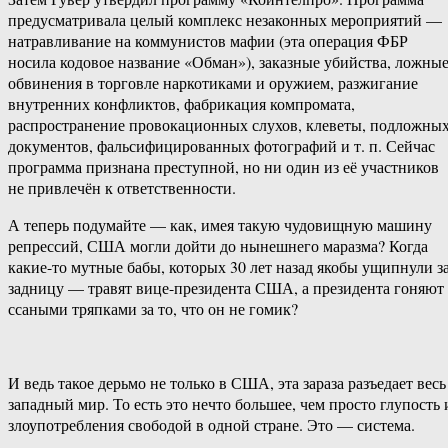
предусматривала целый комплекс незаконных мероприятий —
натравливание на коммунистов мафии (эта операция ФБР
носила кодовое название «Обман»), заказные убийства, ложны
обвинения в торговле наркотиками и оружием, разжигание
внутренних конфликтов, фабрикация компромата,
распространение провокационных слухов, клеветы, подложны
документов, фальсифицированных фотографий и т. п. Сейчас
программа признана преступной, но ни один из её участников
не привлечён к ответственности.
А теперь подумайте — как, имея такую чудовищную машину
репрессий, США могли дойти до нынешнего маразма? Когда
какие-то мутные бабы, которых 30 лет назад якобы ущипнули з
задницу — травят вице-президента США, а президента гоняют
ссаными тряпками за то, что он не гомик?
И ведь такое дерьмо не только в США, эта зараза разъедает весь
западный мир. То есть это нечто большее, чем просто глупость 
злоупотребления свободой в одной стране. Это — система.