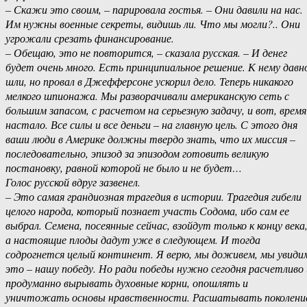
– Скажи это своим, – парировала гостья. – Они давили на нас.
Им нужны военные секреты, видишь ли. Что мы могли?.. Они
угрожали срезать финансирование.
– Обещаю, это не повторится, – сказала русская. – И денег
будет очень много. Есть принципиальное решение. К нему давн
шли, но провал в Джефферсоне ускорил дело. Теперь никакого
мелкого шпионажа. Мы разворачивали американскую сеть с
большим запасом, с расчетом на серьезную задачу, и вот, время
настало. Все силы и все деньги – на главную цель. С этого дня
ваши люди в Америке должны твердо знать, что их миссия –
последовательно, эпизод за эпизодом готовить великую
постановку, равной которой не было и не будет…
Голос русской вдруг зазвенел.
– Это самая грандиозная трагедия в истории. Трагедия гибели
целого народа, который познает участь Содома, ибо сам ее
выбрал. Семена, посеянные сейчас, взойдут только к концу века
а настоящие плоды дадут уже в следующем. И тогда
содрогнется целый континент. Я верю, мы доживем, мы увиди
это – нашу победу. Но ради победы нужно сегодня расчетливо 
продуманно вырывать духовные корни, опошлять и
уничтожать основы нравственности. Расшатывать поколени