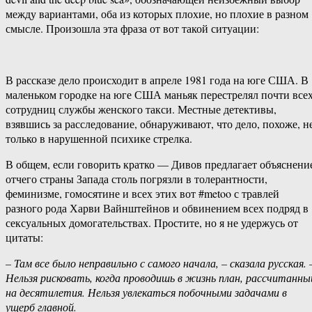
между вариантами, оба из которых плохие, но плохие в разном
смысле. Произошла эта фраза от вот такой ситуации:
В рассказе дело происходит в апреле 1981 года на юге США. В
маленьком городке на юге США маньяк перестрелял почти все
сотрудниц службы женского такси. Местные детективы,
взявшись за расследование, обнаруживают, что дело, похоже, н
только в нарушенной психике стрелка.
В общем, если говорить кратко — Дивов предлагает объяснени
отчего страны Запада столь погрязли в толерантности,
феминизме, гомосятине и всех этих вот #metoo с травлей
разного рода Харви Вайнштейнов и обвинением всех подряд в
сексуальных домогательствах. Простите, но я не удержусь от
цитаты:
– Там все было неправильно с самого начала, – сказала русская. 
Нельзя рисковать, когда проводишь в жизнь план, рассчитанны
на десятилетия. Нельзя увлекаться побочными задачами в
ущерб главной.