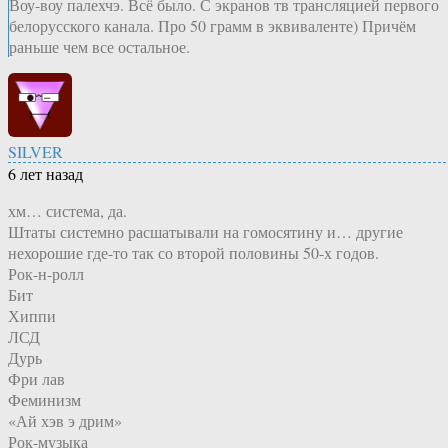
Воу-воу палехчэ. Всё было. С экранов тв трансляцией первого
белорусского канала. Про 50 грамм в эквиваленте) Причём
раньше чем все остальное.
SILVER
6 лет назад
хм… система, да.
Штаты системно расшатывали на гомосятину и… другие
нехорошие где-то так со второй половины 50-х годов.
Рок-н-ролл
Бит
Хиппи
ЛСД
Дурь
Фри лав
Феминизм
«Ай хэв э дрим»
Рок-музыка