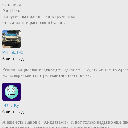
Сатанизм
Айн Ренд
и другие им подобные инструменты.
отак атлант и расправил булки…
ZIL.ok.130
6 лет назад
Решил попробовать браузер «Спутник» — Хром он и есть Хром
но позырю как тут с релевантностью поиска.
FUnCKy
6 лет назад
А ещё есть Панов с «Анклавами». И вот только недавно ещё дв
книги вышли Kamatayan и Sumpa. На фоне нынешней