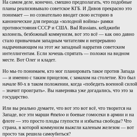
На самом деле, конечно, смешно предполагать, что подобные
планы реализовывало советское КГБ. И Дивов прекрасно это
понимает — но сознательно вводит свою историю в
канонические для периода «холодной войны» рамки
противостояния СССР и США. Bad Russians, кейджиби
колонель, безбожный коммунизм, вот это всё — как оно давно
стало привычным западным читателям и непрерывно
надрачивающим на этот же западный нарратив советским
интеллигентам. Если хочешь спрятать — положи на видном
месте. Вот Олег и кладет.
Но мы-то понимаем, кто мог планировать такое против Запада
— и именно с таким прицелом, с замахом на столетие. Кто был 
начале 80-х в таком положении, когда «победить военной сило
– значит проиграть». Вы наверняка уже догадались, что это за
государство.
Или вы реально думаете, что вот это вот всё, что творится на
Западе, все эти марши #metoo и боевые гомосеки в армии и на
флоте — это просто плоды глупости и избытка свободы? Что
страна, в которой коммунизм выжгли каленым железом — вот
просто так решила самоубиться?