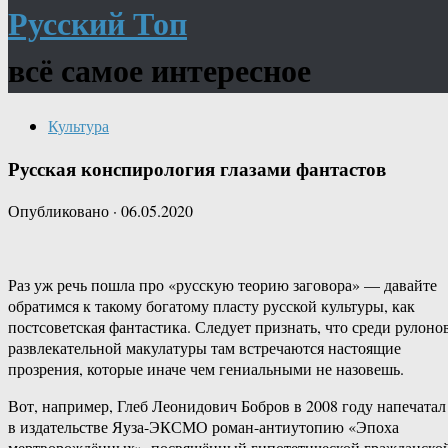
Русский Топ
всё самое интересное
Культура
Русская конспирология глазами фантастов
Опубликовано
·
06.05.2020
Раз уж речь пошла про «русскую теорию заговора» — давайте
обратимся к такому богатому пласту русской культуры, как
постсоветская фантастика. Следует признать, что среди рулоно
развлекательной макулатуры там встречаются настоящие
прозрения, которые иначе чем гениальными не назовешь.
Вот, например, Глеб Леонидович Бобров в 2008 году напечатал
в издательстве Яуза-ЭКСМО роман-антиутопию «Эпоха
мертворождённых», посвящённый гипотетической гражданско