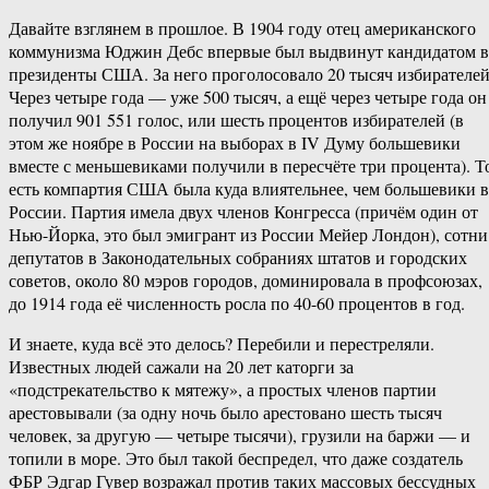
Давайте взглянем в прошлое. В 1904 году отец американского
коммунизма Юджин Дебс впервые был выдвинут кандидатом в
президенты США. За него проголосовало 20 тысяч избирателей
Через четыре года — уже 500 тысяч, а ещё через четыре года он
получил 901 551 голос, или шесть процентов избирателей (в
этом же ноябре в России на выборах в IV Думу большевики
вместе с меньшевиками получили в пересчёте три процента). Т
есть компартия США была куда влиятельнее, чем большевики в
России. Партия имела двух членов Конгресса (причём один от
Нью-Йорка, это был эмигрант из России Мейер Лондон), сотни
депутатов в Законодательных собраниях штатов и городских
советов, около 80 мэров городов, доминировала в профсоюзах,
до 1914 года её численность росла по 40-60 процентов в год.
И знаете, куда всё это делось? Перебили и перестреляли.
Известных людей сажали на 20 лет каторги за
«подстрекательство к мятежу», а простых членов партии
арестовывали (за одну ночь было арестовано шесть тысяч
человек, за другую — четыре тысячи), грузили на баржи — и
топили в море. Это был такой беспредел, что даже создатель
ФБР Эдгар Гувер возражал против таких массовых бессудных