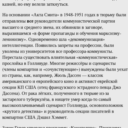
казней, но ему велели заткнуться.
На основании «Акта Смита» в 1948-1951 годах в тюрьму были
все
отправлены
руководители коммунистической партии
высшего и среднего звена, их обвиняли в заговоре,
выразившемся «в форме пропаганды и обучения марксизму-
ленинизму». Одновременно шла «декоммунизация»
интеллигенции. Появились запреты на профессии, были
уволены из университетов все профессора-коммунисты.
Перестала существовать влиятельная «коммунистическая»
прослойка в Голливуде. Многие режиссёры и сценаристы
(члены компартии и «сочувствующие») вынуждены были уехат
из страны, как, например, Жюль Дассен — классик
американского и европейского кино и активист еврейской
секции КП США (отец французского эстрадного певца Джо
Дассена). От рака лёгких, полученного в тюрьме из-за
застарелого туберкулёза, в нищете умер когда-то самый
высокооплачиваемый сценарист Голливуда, основоположник
«крутого детектива» и руководитель секции писателей в
компартии США Дэшил Хэммет.
Затем Гувер утвердил программу «Коинтелпро». Программа