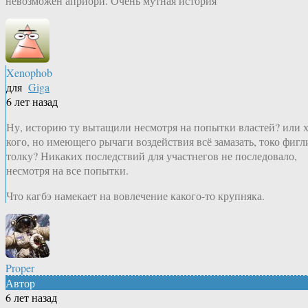
невозможен априори. Очень мутная история
Xenophob
для
Giga
6 лет назад
Ну, историю ту вытащили несмотря на попытки властей? или х
кого, но имеющего рычаги воздействия всё замазать, токо фигл
толку? Никаких последствий для участнегов не последовало,
несмотря на все попытки.
Что кагбэ намекает на вовлечение какого-то крупняка.
Proper
Автор
6 лет назад