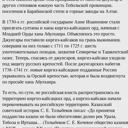
других степняков южную часть Тобольской провинции,
поселения в Барабинской степи и горные заводы на Алтае.
В 1730-х гг. российской государыне Анне Иоанновне стали
присягать султаны и ханы киргиз-кайсацких орд, начиная с
Младшей Орды хана Абулхаира. Объяснялось это просто.
Джунгары поставили киргиз-кайсаков на грань выживания,
совершив на них только с 1711 по 1725 г. шесть
уничтожительных походов, захватив Семиречье и Ташкентски
оазис. Теперь, спасаясь от джунгаров, киргиз-кайсаки уходили
под защиту русских крепостей. После джунгарских набегов
1738–1741 гг. новые киргиз-кайсацкие подданные России
укрывались за Орской крепостью, которая и была воздвигнута
по просьбе хана Абулхаира.
То есть, по сути, не российская власть распространилась на
территорию киргиз-кайсацких орд, а киргиз-кайсаки начали
перекочевывать на российскую территорию. Казахский
советский историк С. Е. Толыбеков писал: «До принятия
подданства казахи не были обитателями долин рек Урала,
Тобола и Иртыша… (Толыбеков С. Е. Кочевое общество казахо