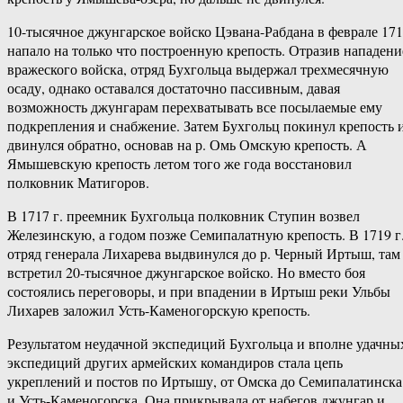
10-тысячное джунгарское войско Цэвана-Рабдана в феврале 17
напало на только что построенную крепость. Отразив нападени
вражеского войска, отряд Бухгольца выдержал трехмесячную
осаду, однако оставался достаточно пассивным, давая
возможность джунгарам перехватывать все посылаемые ему
подкрепления и снабжение. Затем Бухгольц покинул крепость 
двинулся обратно, основав на р. Омь Омскую крепость. А
Ямышевскую крепость летом того же года восстановил
полковник Матигоров.
В 1717 г. преемник Бухгольца полковник Ступин возвел
Железинскую, а годом позже Семипалатную крепость. В 1719 г
отряд генерала Лихарева выдвинулся до р. Черный Иртыш, там
встретил 20-тысячное джунгарское войско. Но вместо боя
состоялись переговоры, и при впадении в Иртыш реки Ульбы
Лихарев заложил Усть-Каменогорскую крепость.
Результатом неудачной экспедиций Бухгольца и вполне удачны
экспедиций других армейских командиров стала цепь
укреплений и постов по Иртышу, от Омска до Семипалатинска
и Усть-Каменогорска. Она прикрывала от набегов джунгар и