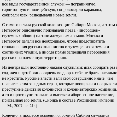
все виды государственной службы — пограничную,
гарнизонную и полицейскую, сопровождали караваны,
собирали ясак, разведывали новые земли.
С самого начала русской колонизации Сибири Москва, а затем 
Петербург однозначно признавали права «инородцев»
(туземных общин) на занимаемую ими землю. Москва и
Петербург делали все необходимое, чтобы предотвратить
столкновения русских колонистов и туземцев из-за земли и
охотничьих угодий, а иногда прямо запрещали переселения
русских на племенную территорию.
Из центра шли постоянно наказы служилым: ясак собирать раз 
год, жен и детей «инородцев» во двор к себе не брать, насильн
не крестить. Русские власти вели себя совершенно иначе, чем
правительства западных стран, которые поощряли и покрывали
преступные действия колонистов и колонизаторских компаний
а то и просто уничтожали и выселяли аборигенное население,
присваивая его земли. (Сибирь в составе Российской империи.
— М., 2007., с. 214)
Конечно, в процессе освоения огромной Сибири случались