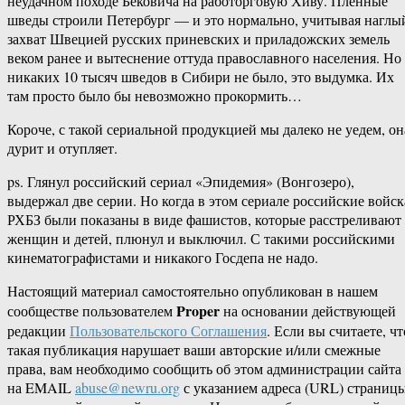
неудачном походе Бековича на работорговую Хиву. Пленные
шведы строили Петербург — и это нормально, учитывая наглы
захват Швецией русских приневских и приладожских земель
веком ранее и вытеснение оттуда православного населения. Но
никаких 10 тысяч шведов в Сибири не было, это выдумка. Их
там просто было бы невозможно прокормить…
Короче, с такой сериальной продукцией мы далеко не уедем, он
дурит и отупляет.
ps. Глянул российский сериал «Эпидемия» (Вонгозеро),
выдержал две серии. Но когда в этом сериале российские войск
РХБЗ были показаны в виде фашистов, которые расстреливают
женщин и детей, плюнул и выключил. С такими российскими
кинематографистами и никакого Госдепа не надо.
Настоящий материал самостоятельно опубликован в нашем
Proper
сообществе пользователем
на основании действующей
редакции
Пользовательского Соглашения
. Если вы считаете, чт
такая публикация нарушает ваши авторские и/или смежные
права, вам необходимо сообщить об этом администрации сайта
на EMAIL
abuse@newru.org
с указанием адреса (URL) страницы