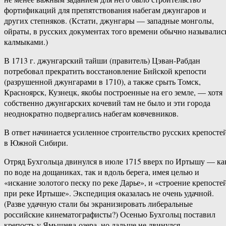
фортификаций для препятствования набегам джунгаров и
других степняков. (Кстати, джунгары — западные монголы,
ойраты, в русских документах того времени обычно называлис
калмыками.)
В 1713 г. джунгарский тайши (правитель) Цэван-Рабдан
потребовал прекратить восстановление Бийской крепости
(разрушенной джунгарами в 1710), а также срыть Томск,
Красноярск, Кузнецк, якобы построенные на его земле, — хотя
собственно джунгарских кочевий там не было и эти города
неоднократно подвергались набегам ковчевников.
В ответ начинается усиленное строительство русских крепосте
в Южной Сибири.
Отряд Бухгольца двинулся в июле 1715 вверх по Иртышу — ка
по воде на дощаниках, так и вдоль берега, имея целью и
«искание золотого песку по реке Дарье», и «строение крепосте
при реке Иртыше». Экспедиция оказалась не очень удачной.
(Разве удачную стали бы экранизировать либеральные
российские кинематографисты?) Осенью Бухгольц поставил
крепость у Ямышева-озера, но дальше не двинулся.