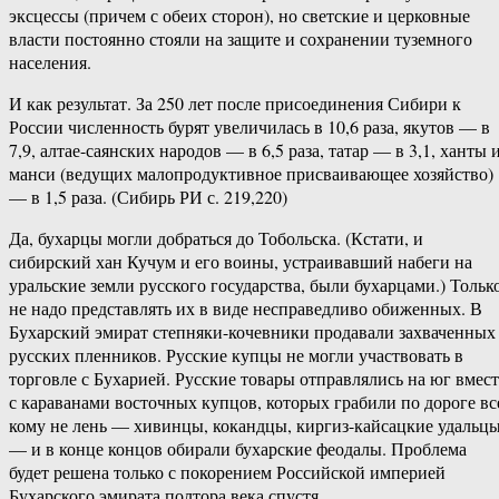
эксцессы (причем с обеих сторон), но светские и церковные
власти постоянно стояли на защите и сохранении туземного
населения.
И как результат. За 250 лет после присоединения Сибири к
России численность бурят увеличилась в 10,6 раза, якутов — в
7,9, алтае-саянских народов — в 6,5 раза, татар — в 3,1, ханты 
манси (ведущих малопродуктивное присваивающее хозяйство)
— в 1,5 раза. (Сибирь РИ с. 219,220)
Да, бухарцы могли добраться до Тобольска. (Кстати, и
сибирский хан Кучум и его воины, устраивавший набеги на
уральские земли русского государства, были бухарцами.) Тольк
не надо представлять их в виде несправедливо обиженных. В
Бухарский эмират степняки-кочевники продавали захваченных
русских пленников. Русские купцы не могли участвовать в
торговле с Бухарией. Русские товары отправлялись на юг вмест
с караванами восточных купцов, которых грабили по дороге вс
кому не лень — хивинцы, кокандцы, киргиз-кайсацкие удальцы
— и в конце концов обирали бухарские феодалы. Проблема
будет решена только с покорением Российской империей
Бухарского эмирата полтора века спустя.