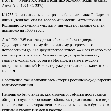
в XVII — начале XX века (Политико-экономический анализ). 
Алма-Ата, 1971. С. 237.)
К 1755 была полностью выстроена оборонительная Сибирская
линия. Делилась она на Тоболо-Ишимский, Иртышский и
Колывано-Кузнецкий участки и тянулась по границе степей
примерно на 1000 верст.
А в 1755-1759 маньчжуро-китайские войска подвергли
Джунгарию тотальному беспощадному разгрому — с
истреблением до 90% джунгарского этноса — и без какого-либ
участия русских войск. Уцелевшие джунгары бежали под
защиту русских крепостей на Иртыше, а затем в русские
владения на нижней Волге, где уже располагались калмыцкие
кочевья.
Собственно, так и закончилась история российско-джунгарских
взаимоотношений.
Неприятно было видеть, как кинематографисты постарались
обгадить служилое сословие Тобольска, представляя его в виде
какой-то мафии, которая мешает торговать честным бухарским
купцам и уводит туземок в рабство.