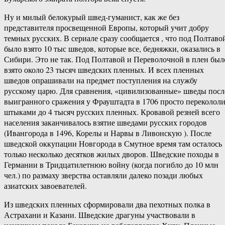
Ну и милый белокурый швед-гуманист, как же без
представителя просвещенной Европы, который учит добру
темных русских. В сериале сразу сообщается , что под Полтаво
было взято 10 тыс шведов, которые все, бедняжки, оказались в
Сибири. Это не так. Под Полтавой и Переволочной в плен был
взято около 23 тысяч шведских пленных. И всех пленных
шведов опрашивали на предмет поступления на службу
русскому царю. Для сравнения, «цивилизованные» шведы посл
выигранного сражения у Фрауштадта в 1706 просто переколол
штыками до 4 тысяч русских пленных. Кровавой резней всего
населения заканчивалось взятие шведами русских городов
(Ивангорода в 1496, Корелы и Нарвы в Ливонскую ). После
шведской оккупации Новгорода в Смутное время там осталось
только несколько десятков жилых дворов. Шведские походы в
Германии в Тридцатилетнюю войну (когда погибло до 10 млн
чел.) по размаху зверства оставляли далеко позади любых
азиатских завоевателей.
Из шведских пленных сформировали два пехотных полка в
Астрахани и Казани. Шведские драгуны участвовали в