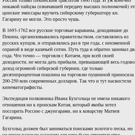
никакой пайцзы (означавшей передачу высших полномочий) эт
цинские эмиссары вручить сибирскому губернатору кн.
Гагарину не могли. Это просто чушь.
В 1693-1762 все русские торговые караваны, доходившие до
Пекина, организовывались правительством, составлялись из
русских купцов, и отправлялись раз в три года, с неизменной
охраной в виде казачьей сотни. Путь туда и обратно занимал дв
года. Что точно — торговля с Китаем, при всей своей
доходности, не могла дать прибыли, превышающей весь годов
доход огромной сибирской губернии, где только
десятипроцентная пошлина на торговлю пушниной приносила
200-250 млн современных долларов. Так что и тут насвистели
кинематографисты.
Экспедиция полковника Ивана Бухгольца не имела никакого
отношения ни к проискам Китая, который якобы хотел
поссорить Россию с джунгарами, ни к коварству Матвея
Гагарина.
Бухгольц должен был заниматься поисками золотого песка, но
не менее важным заданием для него было строительство