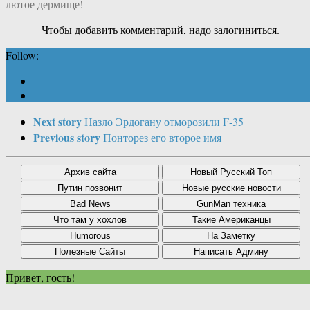
лютое дермище!
Чтобы добавить комментарий, надо залогиниться.
Follow:
Next story
Назло Эрдогану отморозили F-35
Previous story
Понторез его второе имя
Привет, гость!