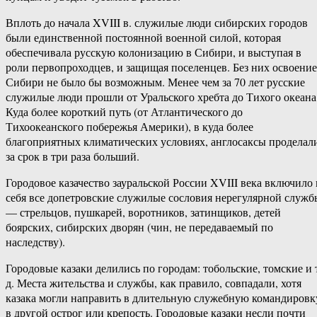
Вплоть до начала XVIII в. служилые люди сибирских городов
были единственной постоянной военной силой, которая
обеспечивала русскую колонизацию в Сибири, и выступая в
роли первопроходцев, и защищая поселенцев. Без них освоение
Сибири не было бы возможным. Менее чем за 70 лет русские
служилые люди прошли от Уральского хребта до Тихого океана
Куда более короткий путь (от Атлантического до
Тихоокеанского побережья Америки), в куда более
благоприятных климатических условиях, англосаксы проделал
за срок в три раза больший.
Городовое казачество зауральской России XVIII века включило 
себя все допетровские служилые сословия нерегулярной служб
— стрельцов, пушкарей, воротников, затинщиков, детей
боярских, сибирских дворян (чин, не передаваемый по
наследству).
Городовые казаки делились по городам: тобольские, томские и 
д. Места жительства и службы, как правило, совпадали, хотя
казака могли направить в длительную служебную командировк
в другой острог или крепость. Городовые казаки несли почти