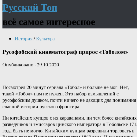
Русский Топ
всё самое интересное
История
/
Культура
Русофобский кинематограф прирос «Тоболом»
Опубликовано
·
29.10.2020
Посмотрел 20 минут сериала «Тобол» и больше не мог. Нет,
такой «Тобол» нам не нужен. Это набор измышлений с
русофобским душком, почти ничего не дающих для понимания
славной истории русского фронтира.
Ни китайских купцов с их караванами, ни тем более китайских
разведчиков и эмиссаров цинского императора в Тобольске 171
года быть не могло. Китайским купцам разрешили торговать в
России только Пекинским трактатом 1860 года. И уж конечно