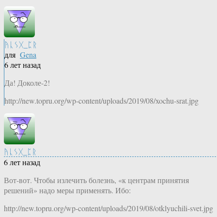
ᚤᚳᛊᚷ_ᛈᚱ
для
Gena
6 лет назад
Да! Доколе-2!
http://new.topru.org/wp-content/uploads/2019/08/xochu-srat.jpg
ᚤᚳᛊᚷ_ᛈᚱ
6 лет назад
Вот-вот. Чтобы излечить болезнь, «к центрам принятия
решений» надо меры применять. Ибо:
http://new.topru.org/wp-content/uploads/2019/08/otklyuchili-svet.jpg