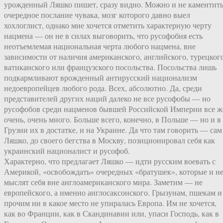
урожденный Ляшко пишет, сразу видно. Можно и не каментит
очередное послание чувака, мозг которого давно выел
хохлоглист, однако мне хочется отметить характерную черту
нацмена — он не в силах выговорить, что русофобия есть
неотъемлемая национальная черта любого нацмена, вне
зависимости от наличия американского, английского, турецкого
ватиканского или французского посольства. Посольства лишь
подкармливают врожденный антирусский национализм
недоевропейцев любого рода. Всех, абсолютно. Да, среди
представителей других наций далеко не все русофобы — но
русофобов среди нацменов бывшей Российской Империи все ж
очень, очень много. Больше всего, конечно, в Польше — но и в
Грузии их в достатке, и на Украине. Да что там говорить — сам
Ляшко, до своего бегства в Москву, позиционировал себя как
украинский националист и русофоб.
Характерно, что предлагает Ляшко — идти русским воевать с
Америкой, «освобождать» очередных «братушек», которые и н
мыслят себя вне англоамериканского мира. Заметим — не
европейского, а именно англосаксонского. Грызунам, пшекам и
прочим ни в какое место не упиралась Европа. Им не хочется,
как во Франции, как в Скандинавии или, упаси Господь, как в