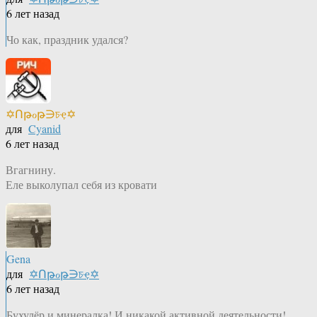
6 лет назад
Чо как, праздник удался?
✡Ոթℴթ∋চҿ✡
для
Cyanid
6 лет назад
Вгагнину.
Еле выколупал себя из кровати
Gena
для
✡Ոթℴթ∋চҿ✡
6 лет назад
Бухулёр и минералка! И никакой активной деятельности!