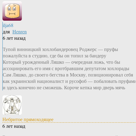
ilja68
для
Henren
6 лет назад
Тупой винницкий хохлобандеровец Роджерс — пруфы
пожалуйста в студию, где бы он топил за бандеру
Который урожденный Ляшко — очередная ложь, что бы
ассоциировать его имя с вротбравшим депутатом хохлорады
Сам Ляшко, до своего бегства в Москву, позиционировал себя
как украинский националист и русофоб — побаловать пруфам
и здесь конечно не сможешь. Короче кепка мир дверь мячь
Небритое прямоходящее
6 лет назад