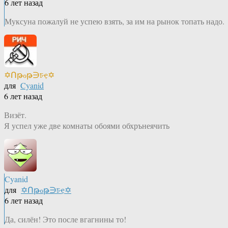
6 лет назад
Муксуна пожалуй не успею взять, за им на рынок топать надо.
✡Ոթℴթ∋চҿ✡
для
Cyanid
6 лет назад
Визёт.
Я успел уже две комнаты обоями обхрънеячить
Cyanid
для
✡Ոթℴթ∋চҿ✡
6 лет назад
Да, силён! Это после вгагнины то!