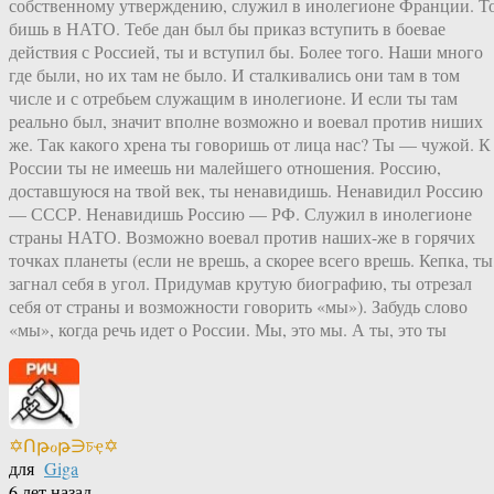
собственному утверждению, служил в инолегионе Франции. Т
бишь в НАТО. Тебе дан был бы приказ вступить в боевае
действия с Россией, ты и вступил бы. Более того. Наши много
где были, но их там не было. И сталкивались они там в том
числе и с отребьем служащим в инолегионе. И если ты там
реально был, значит вполне возможно и воевал против ниших
же. Так какого хрена ты говоришь от лица нас? Ты — чужой. К
России ты не имеешь ни малейшего отношения. Россию,
доставшуюся на твой век, ты ненавидишь. Ненавидил Россию
— СССР. Ненавидишь Россию — РФ. Служил в инолегионе
страны НАТО. Возможно воевал против наших-же в горячих
точках планеты (если не врешь, а скорее всего врешь. Кепка, ты
загнал себя в угол. Придумав крутую биографию, ты отрезал
себя от страны и возможности говорить «мы»). Забудь слово
«мы», когда речь идет о России. Мы, это мы. А ты, это ты
✡Ոթℴթ∋চҿ✡
для
Giga
6 лет назад