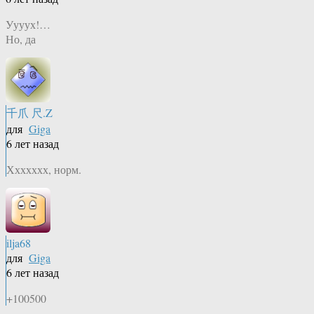
Уууух!…
Но, да
千爪 尺.Z
для
Giga
6 лет назад
Ххххххх, норм.
ilja68
для
Giga
6 лет назад
+100500