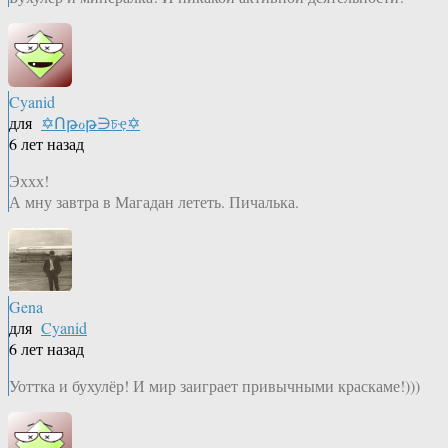
Cyanid
для
✡Ոթℴթ∋চҿ✡
6 лет назад
Эххх!
А мну завтра в Магадан лететь. Пичалька.
Gena
для
Cyanid
6 лет назад
Уоттка и бухулёр! И мир заиграет привычными краскаме!)))