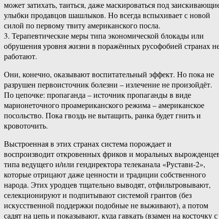
может затихать, таиться, даже маскироваться под заискивающи
улыбки продавцов шашлыков. Но всегда вспыхивает с новой
силой по первому твиту американского посла.
3. Терапевтические меры типа экономической блокады или
обрушения уровня жизни в поражённых русофобией странах н
работают.
Они, конечно, оказывают воспитательный эффект. Но пока не
разрушен первоисточник болезни – излечение не произойдёт.
По цепочке: пропаганда – источник пропаганды в виде
марионеточного проамериканского режима – американское
посольство. Пока гвоздь не вытащить, ранка будет гнить и
кровоточить.
Выстроенная в этих странах система порождает и
воспроизводит откровенных фриков и моральных вырожденце
типа ведущего и/или гендиректора телеканала «Рустави-2»,
которые отрицают даже ценности и традиции собственного
народа. Этих уродцев тщательно выводят, отфильтровывают,
селекционируют и подпитывают системой грантов (без
искусственной поддержки подобные не выживают), а потом
садят на цепь и показывают, куда гавкать (взамен на косточку с