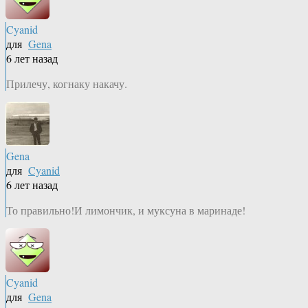
Cyanid
для
Gena
6 лет назад
Прилечу, когнаку накачу.
Gena
для
Cyanid
6 лет назад
То правильно!И лимончик, и муксуна в маринаде!
Cyanid
для
Gena