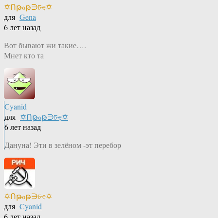
✡Ոթℴթ∋চҿ✡
для
Gena
6 лет назад
Вот бывают жи такие….
Мнет кто та
Cyanid
для
✡Ոթℴթ∋চҿ✡
6 лет назад
Дануна! Эти в зелёном -эт перебор
✡Ոթℴթ∋চҿ✡
для
Cyanid
6 лет назад