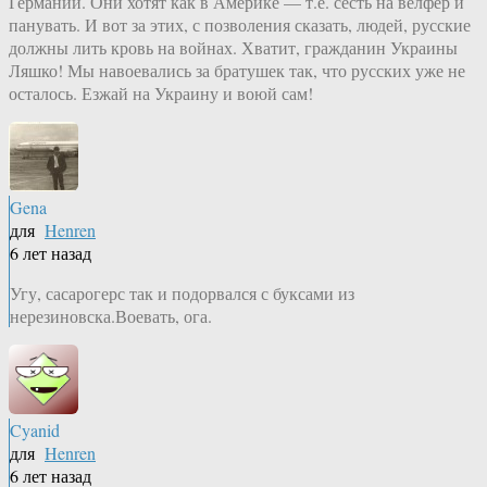
Германии. Они хотят как в Америке — т.е. сесть на велфер и
панувать. И вот за этих, с позволения сказать, людей, русские
должны лить кровь на войнах. Хватит, гражданин Украины
Ляшко! Мы навоевались за братушек так, что русских уже не
осталось. Езжай на Украину и воюй сам!
Gena
для
Henren
6 лет назад
Угу, сасарогерс так и подорвался с буксами из
нерезиновска.Воевать, ога.
Cyanid
для
Henren
6 лет назад