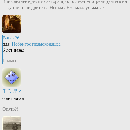
В последнее время из автора просто лезет «потренируйтесь на
гызунии и внедрите на Неньке. Ну пажалустааа…»
Ванёк26
для
Небритое прямоходящее
6 лет назад
Ыыыыы.
千爪 尺.Z
6 лет назад
Опять?!