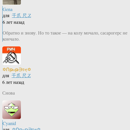
Gena
для
千爪 尺.Z
6 лет назад
Обратно и знову. Но то такое — на колу мочало, сасарогерс не
кончало.
✡Ոթℴթ∋চҿ✡
для
千爪 尺.Z
6 лет назад
Снова
Cyanid
для
✡Ոթℴթ∋চҿ✡