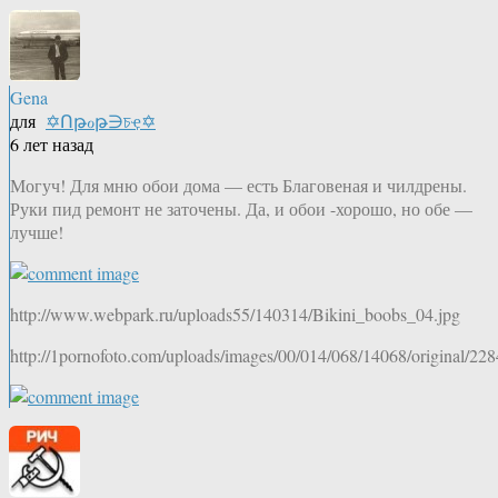
Gena
для
✡Ոթℴթ∋চҿ✡
6 лет назад
Могуч! Для мню обои дома — есть Благовеная и чилдрены.
Руки пид ремонт не заточены. Да, и обои -хорошо, но обе —
лучше!
http://www.webpark.ru/uploads55/140314/Bikini_boobs_04.jpg
http://1pornofoto.com/uploads/images/00/014/068/14068/original/22