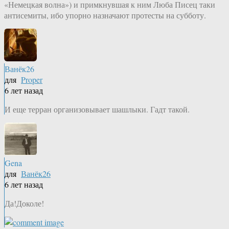
«Немецкая волна») и примкнувшая к ним Люба Писец таки
антисемиты, ибо упорно назначают протесты на субботу.
Ванёк26
для
Proper
6 лет назад
И еще терран организовывает шашлыки. Гадт такой.
Gena
для
Ванёк26
6 лет назад
Да!Доколе!