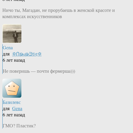
Ничо ты, Магадан, не прорубаешь в женской красоте и
комплексах искусственников
Gena
для
✡Ոթℴթ∋চҿ✡
6 лет назад
Не поверишь — почти фермерша)))
Базилевс
для
Gena
6 лет назад
ГМО? Пластик?