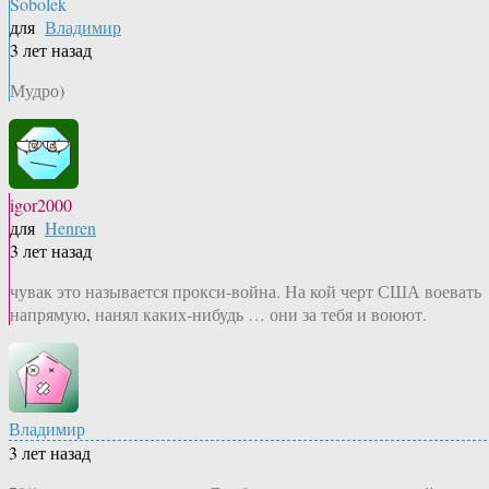
Sobolek
для
Владимир
3 лет назад
Мудро)
igor2000
для
Henren
3 лет назад
чувак это называется прокси-война. На кой черт США воевать
напрямую, нанял каких-нибудь … они за тебя и воюют.
Владимир
3 лет назад