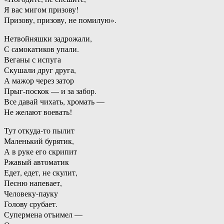
Я вас мигом призову!
Призову, призову, не помилую».
Нетвойняшки задрожали,
С самокатиков упали.
Веганы с испуга
Скушали друг друга,
А мажор через затор
Прыг-поскок — и за забор.
Все давай чихать, хромать —
Не желают воевать!
Тут откуда-то пылит
Маленький бурятик,
А в руке его скрипит
Ржавый автоматик
Едет, едет, не скулит,
Песню напевает,
Человеку-пауку
Голову срубает.
Супермена отъимел —