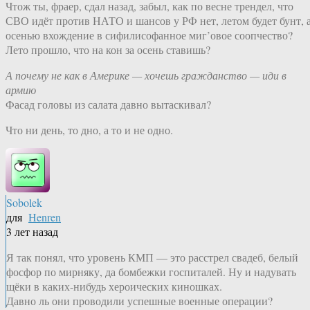
Чтож ты, фраер, сдал назад, забыл, как по весне трендел, что
СВО идёт против НАТО и шансов у РФ нет, летом будет бунт, 
осенью вхождение в сифилисофанное миг’овое соопчество?
Лето прошло, что на кон за осень ставишь?
А почему не как в Америке — хочешь гражданство — иди в
армию
Фасад головы из салата давно вытаскивал?
Что ни день, то дно, а то и не одно.
Sobolek
для
Henren
3 лет назад
Я так понял, что уровень КМП — это расстрел свадеб, белый
фосфор по мирняку, да бомбежки госпиталей. Ну и надувать
щёки в каких-нибудь хероических киношках.
Давно ль они проводили успешные военные операции?