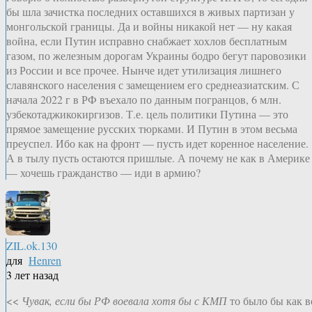
бы шла зачистка последних оставшихся в живых партизан у
монгольской границы. Да и войны никакой нет — ну какая
война, если Путин исправно снабжает хохлов бесплатным
газом, по железным дорогам Украины бодро бегут паровозики
из России и все прочее. Нынче идет утилизация лишнего
славянского населения с замещением его среднеазиатским. С
начала 2022 г в РФ въехало по данным погранцов, 6 млн.
узбекотаджикокиргизов. Т.е. цель политики Путина — это
прямое замещение русских тюрками. И Путин в этом весьма
преуспел. Ибо как на фронт — пусть идет коренное население.
А в тылу пусть остаются пришлые. А почему не как в Америке
— хочешь гражданство — иди в армию?
ZIL.ok.130
для
Henren
3 лет назад
<<
Чувак, если бы РФ воевала хотя бы с КМП
то было бы как в