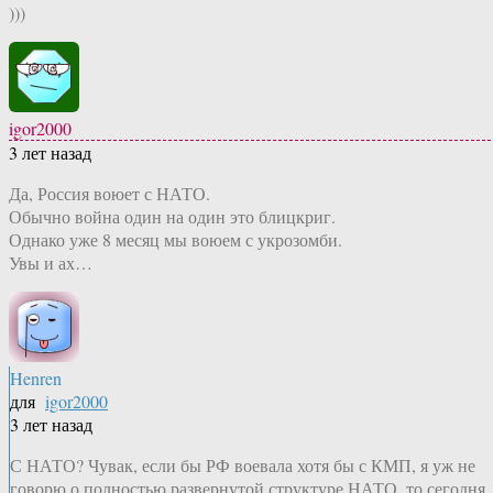
)))
igor2000
3 лет назад
Да, Россия воюет с НАТО.
Обычно война один на один это блицкриг.
Однако уже 8 месяц мы воюем с укрозомби.
Увы и ах…
Henren
для
igor2000
3 лет назад
С НАТО? Чувак, если бы РФ воевала хотя бы с КМП, я уж не
говорю о полностью развернутой структуре НАТО, то сегодня