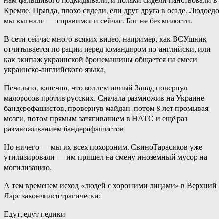
Кремле. Правда, плохо сидели, ели друг друга в осаде. Людоед
мы выгнали — справимся и сейчас. Бог не без милости.
В сети сейчас много всяких видео, например, как ВСУшник
отчитывается по рации перед командиром по-английски, или
как экипаж украинской бронемашины общается на смеси
украинско-английского языка.
Печально, конечно, что коллективный Запад повернул
малоросов против русских. Сначала размножив на Украине
бандерофашистов, провернув майдан, потом 8 лет промывая
мозги, потом прямым затягиванием в НАТО и ещё раз
размноживанием бандерофашистов.
Но ничего — мы их всех похороним. СвиноТарасиков уже
утилизировали — им пришел на смену иноземный мусор на
могилизацию.
А тем временем исход «людей с хорошими лицами» в Верхний
Ларс закончился трагически:
Едут, едут педики