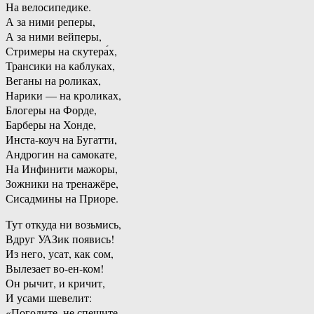
На велосипедике.
А за ними реперы,
А за ними вейперы,
Стримеры на скутера́х,
Трансики на каблуках,
Веганы на роликах,
Нарики — на кроликах,
Блогеры на Форде,
Барберы на Хонде,
Инста-коуч на Бугатти,
Андрогин на самокате,
На Инфинити мажоры,
Зожники на тренажёре,
Сисадмины на Приоре.
Тут откуда ни возьмись,
Вдруг УАЗик появись!
Из него, усат, как сом,
Вылезает во-ен-ком!
Он рычит, и кричит,
И усами шевелит:
«Погодите, не спешите,