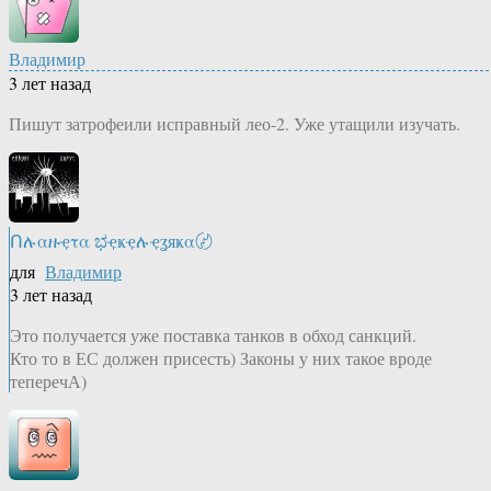
Владимир
3 лет назад
Пишут затрофеили исправный лео-2. Уже утащили изучать.
Ոሉαዙҿτα ಭҿҝҿሉҿʓяҝα〄
для
Владимир
3 лет назад
Это получается уже поставка танков в обход санкций.
Кто то в ЕС должен присесть) Законы у них такое вроде
теперечА)