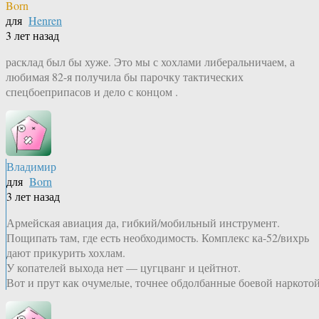
Born
для
Henren
3 лет назад
расклад был бы хуже. Это мы с хохлами либеральничаем, а
любимая 82-я получила бы парочку тактических
спецбоеприпасов и дело с концом .
Владимир
для
Born
3 лет назад
Армейская авиация да, гибкий/мобильный инструмент.
Пощипать там, где есть необходимость. Комплекс ка-52/вихрь
дают прикурить хохлам.
У копателей выхода нет — цугцванг и цейтнот.
Вот и прут как очумелые, точнее обдолбанные боевой наркотой