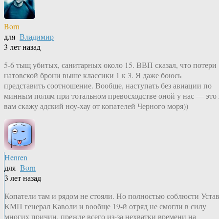
Born
для
Владимир
3 лет назад
5-6 тыщ убитых, санитарных около 15. ВВП сказал, что потери
натовской брони выше классики 1 к 3. Я даже боюсь
представить соотношение. Вообще, наступать без авиации по
минным полям при тотальном превосходстве оной у нас — это 
вам скажу адский ноу-хау от копателей Черного моря))
Henren
для
Born
3 лет назад
Копатели там и рядом не стояли. Но полностью соблюсти Уста
КМП генерал Каволи и вообще 19-й отряд не смогли в силу
многих причин, прежде всего из-за нехватки времени на