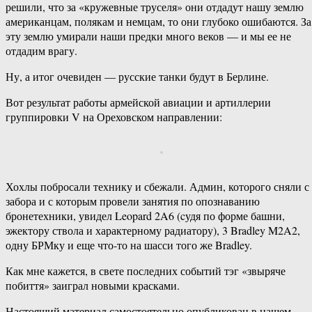
решили, что за «кружевные труселя» они отдадут нашу землю
американцам, полякам и немцам, то они глубоко ошибаются. За
эту землю умирали наши предки много веков — и мы ее не
отдадим врагу.
Ну, а итог очевиден — русские танки будут в Берлине.
Вот результат работы армейской авиации и артиллерии
группировки V на Ореховском направлении:
Хохлы побросали технику и сбежали. Админ, которого сняли с
забора и с которым провели занятия по опознаванию
бронетехники, увидел Leopard 2A6 (cудя по форме башни,
эжектору ствола и характерному радиатору), 3 Bradley M2A2,
одну БРМку и еще что-то на шасси того же Bradley.
Как мне кажется, в свете последних событий тэг «звыряче
побиття» заиграл новыми красками.
Настоящий материал самостоятельно опубликован в нашем