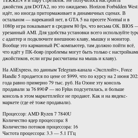
джойстик для DOTA2, но это ожидаемо. Horizon Forbidden West
идёт, но иногда притормаживает в динамичных сценах. В
остальном — нареканий нет, в GTA 5 на пресете Normal и в
1080p игра показывает в среднем 80 fps, что весьма ОК. BIOS 
урезанный AMI. Для удобства установки всего используйте typ
c адаптер и подключите внешнюю клаву, мышку и монитор.
Вообще это карманный PC-компьютер, там должно пойти всё,
что идёт у ПК-бояр (проблемы могут быть только с настройкам
джойстиков, если игры рассчитаны на мышь и клаву).
На AliExpress, по данным Telegram-канала «Эксплойт», Force
Handle 5 продается по цене от $999, что по курсу на 2 июня 202
года равно примерно 79 тыс. руб. На Озоне эту консоль
продавали за 76 890 ₽ — но Fplus подсуетилась, и больше
консоль в этом маркетплейсе не продают. Как и на яндекс-
маркете (где её тоже продавали).
Процессор: AMD Ryzen 7 7840U
Количество ядер процессора: 8
Количество потоков процессора: 16
Частота процессора: 3.3 — 5.1 ГГц