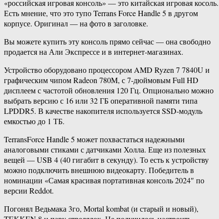
«российская игровая консоль» — это китайская игровая косоль.
Есть мнение, что это тупо Terrans Force Handle 5 в другом
корпусе. Оригинал — на фото в заголовке.
Вы можете купить эту консоль прямо сейчас — она свободно
продается на Али Экспрессе и в интернет-магазинах.
Устройство оборудовано процессором AMD Ryzen 7 7840U и
графическим чипом Radeon 780M, с 7-дюймовым Full HD
дисплеем с частотой обновления 120 Гц. Опционально можно
выбрать версию с 16 или 32 ГБ оперативной памяти типа
LPDDR5. В качестве накопителя используется SSD-модуль
емкостью до 1 ТБ.
TerransForce Handle 5 может похвастаться надежными
аналоговыми стиками с датчиками Холла. Еще из полезных
вещей — USB 4 (40 гигабит в секунду). То есть к устройству
можно подключить внешнюю видеокарту. Победитель в
номинации «Самая красивая портативная консоль 2024″ по
версии Reddot.
Погонял Ведьмака 3го, Mortal kombat (и старый и новый),
TEKKEN 8 и пару стрелялок. Не получилось настроить