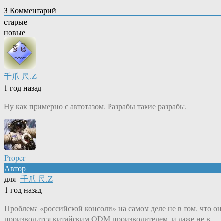
3
Комментарий
старые
новые
千爪 尺.Z
1 год назад
Ну как примерно с автотазом. Разрабы такие разрабы.
Proper
Автор
для
千爪 尺.Z
1 год назад
Проблема «российской консоли» на самом деле не в том, что о
производится китайским ODM-производителем, и даже не в