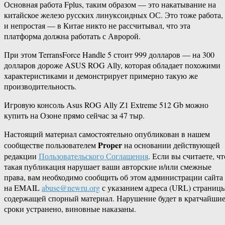
Основная работа Fplus, таким образом — это накатывание на
китайское железо русских линуксоидных ОС. Это тоже работа,
и непростая — в Китае никто не рассчитывал, что эта
платформа должна работать с Авророй.
При этом TerransForce Handle 5 стоит 999 долларов — на 300
долларов дороже ASUS ROG Ally, которая обладает похожими
характеристиками и демонстрирует примерно такую же
производительность.
Игровую консоль Asus ROG Ally Z1 Extreme 512 Gb можно
купить на Озоне прямо сейчас за 47 тыр.
Настоящий материал самостоятельно опубликован в нашем
Proper
сообществе пользователем
на основании действующей
редакции
Пользовательского Соглашения
. Если вы считаете, чт
такая публикация нарушает ваши авторские и/или смежные
права, вам необходимо сообщить об этом администрации сайта
на EMAIL
abuse@newru.org
с указанием адреса (URL) страницы
содержащей спорный материал. Нарушение будет в кратчайши
сроки устранено, виновные наказаны.