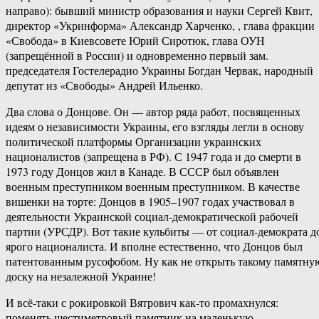
направо): бывший министр образования и науки Сергей Квит,
директор «Укринформа» Александр Харченко, , глава фракции
«Свобода» в Киевсовете Юрий Сиротюк, глава ОУН
(запрещённой в России) и одновременно первый зам.
председателя Гостелерадио Украины Богдан Червак, народный
депутат из «Свободы» Андрей Ильенко.
Два слова о Донцове. Он — автор ряда работ, посвященных
идеям о независимости Украины, его взгляды легли в основу
политической платформы Организации украинских
националистов (запрещена в РФ). С 1947 года и до смерти в
1973 году Донцов жил в Канаде. В СССР был объявлен
военным преступником военным преступником. В качестве
вишенки на торте: Донцов в 1905–1907 годах участвовал в
деятельности Украинской социал-демократической рабочей
партии (УРСДР). Вот такие кульбиты — от социал-демократа д
ярого националиста. И вполне естественно, что Донцов был
патентованным русофобом. Ну как не открыть такому памятну
доску на незалежной Украине!
И всё-таки с рокировкой Вятрович как-то промахнулся:
поменять шестиметровый памятник на маленькую