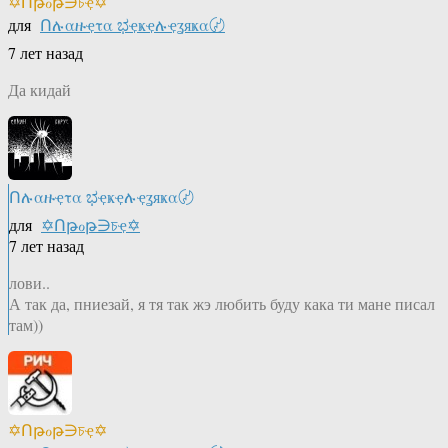
✡Ոթℴթ∋চҿ✡
для
Ոሉαዙҿτα ಭҿҝҿሉҿʓяҝα〄
7 лет назад
Да кидай
Ոሉαዙҿτα ಭҿҝҿሉҿʓяҝα〄
для
✡Ոթℴթ∋চҿ✡
7 лет назад
лови..
А так да, пниезай, я тя так жэ любить буду кака ти мане писал
там))
✡Ոթℴթ∋চҿ✡