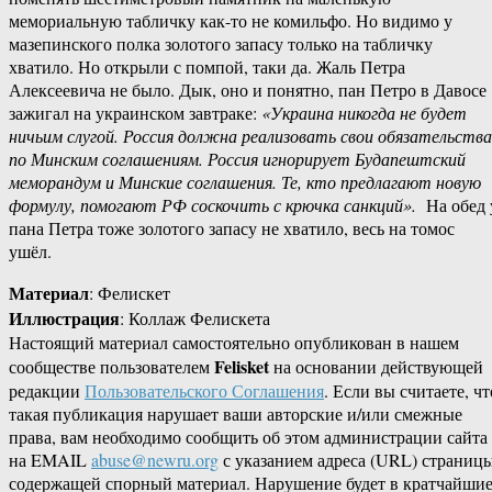
мемориальную табличку как-то не комильфо. Но видимо у
мазепинского полка золотого запасу только на табличку
хватило. Но открыли с помпой, таки да. Жаль Петра
Алексеевича не было. Дык, оно и понятно, пан Петро в Давосе
зажигал на украинском завтраке:
«Украина никогда не будет
ничьим слугой. Россия должна реализовать свои обязательства
по Минским соглашениям. Россия игнорирует Будапештский
меморандум и Минские соглашения. Те, кто предлагают новую
формулу, помогают РФ соскочить с крючка санкций».
На обед 
пана Петра тоже золотого запасу не хватило, весь на томос
ушёл.
Материал
: Фелискет
Иллюстрация
: Коллаж Фелискета
Настоящий материал самостоятельно опубликован в нашем
Felisket
сообществе пользователем
на основании действующей
редакции
Пользовательского Соглашения
. Если вы считаете, чт
такая публикация нарушает ваши авторские и/или смежные
права, вам необходимо сообщить об этом администрации сайта
на EMAIL
abuse@newru.org
с указанием адреса (URL) страницы
содержащей спорный материал. Нарушение будет в кратчайши