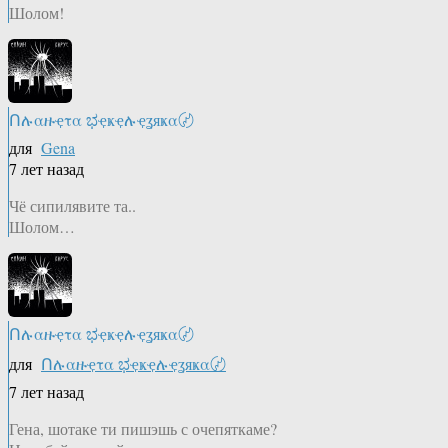
Шолом!
Ոሉαዙҿτα ಭҿҝҿሉҿʓяҝα〄
для
Gena
7 лет назад
Чё сипилявите та..
Шолом…
Ոሉαዙҿτα ಭҿҝҿሉҿʓяҝα〄
для
Ոሉαዙҿτα ಭҿҝҿሉҿʓяҝα〄
7 лет назад
Гена, шотаке ти пишэшь с очепяткаме?