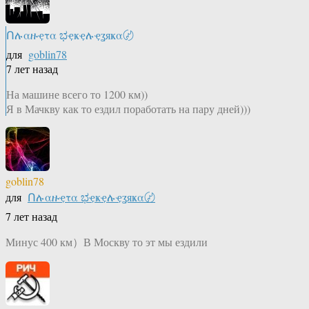
Ոሉαዙҿτα ಭҿҝҿሉҿʓяҝα〄
для
goblin78
7 лет назад
На машине всего то 1200 км))
Я в Мачкву как то ездил поработать на пару дней)))
goblin78
для
Ոሉαዙҿτα ಭҿҝҿሉҿʓяҝα〄
7 лет назад
Минус 400 км）В Москву то эт мы ездили