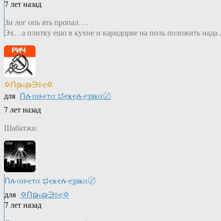
7 лет назад
Зи лог опь ять пропал….
Эх…а плитку ешо в кухне и каридорве на поль положить нада.
✡Ոթℴթ∋চҿ✡
для
Ոሉαዙҿτα ಭҿҝҿሉҿʓяҝα〄
7 лет назад
Шабатжи.
Ոሉαዙҿτα ಭҿҝҿሉҿʓяҝα〄
для
✡Ոթℴթ∋চҿ✡
7 лет назад