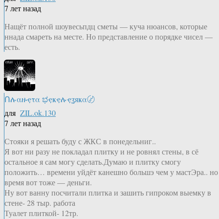
7 лет назад
Нащёт полной шоувесьпдц сметы — куча нюансов, которые
ннада смареть на месте. Но представление о порядке чисел —
есть.
Ոሉαዙҿτα ಭҿҝҿሉҿʓяҝα〄
для
ZIL.ok.130
7 лет назад
Стояки я решать буду с ЖКС в понедельниг..
Я вот ни разу не покладал плитку и не ровнял стены, в сё
остальное я сам могу сделать.Думаю и плитку смогу
положить… времени уйдёт канешно большэ чем у мастЭра.. но
время вот тоже — деньги.
Ну вот ванну посчитали плитка и зашить гипроком выемку в
стене- 28 тыр. работа
Туалет плиткой- 12тр.