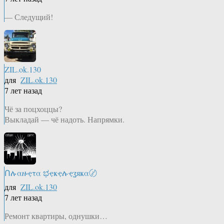
— Следущий!
ZIL.ok.130
для
ZIL.ok.130
7 лет назад
Чё за поцхоццы?
Выкладай — чё надоть. Напрямки.
Ոሉαዙҿτα ಭҿҝҿሉҿʓяҝα〄
для
ZIL.ok.130
7 лет назад
Ремонт квартиры, однушки…