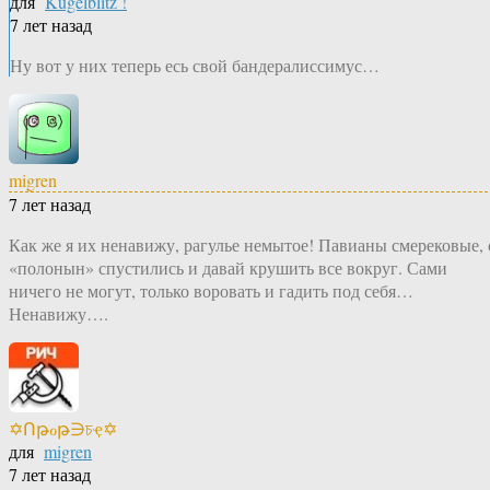
для
Kugelblitz !
7 лет назад
Ну вот у них теперь есь свой бандералиссимус…
migren
7 лет назад
Как же я их ненавижу, рагулье немытое! Павианы смерековые, 
«полонын» спустились и давай крушить все вокруг. Сами
ничего не могут, только воровать и гадить под себя…
Ненавижу….
✡Ոթℴթ∋চҿ✡
для
migren
7 лет назад