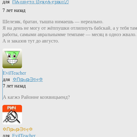
для
Ոሉαዙҿτα ಭҿҝҿሉҿʓяҝα〄
7 лет назад
Шелезяк, братан, тышпа нимаешь — нереально.
Я на день не могу от жёппушки отлипнуть бабскай, а у тебя та
работы, самыми авральнымме темпаме — месяц в одноэ жвало.
А и заказов тут до августо.
EvilTeacher
для
✡Ոթℴթ∋চҿ✡
7 лет назад
А кагжэ Районне коэхвицыенд?
✡Ոթℴթ∋চҿ✡
для
EvilTeacher