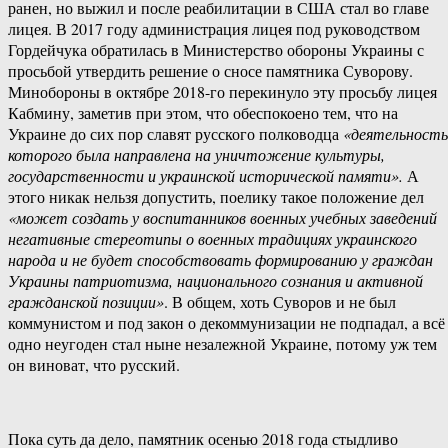
ранен, но выжил и после реабилитации в США стал во главе
лицея. В 2017 году администрация лицея под руководством
Гордейчука обратилась в Министерство обороны Украины с
просьбой утвердить решение о сносе памятника Суворову.
Минобороны в октябре 2018-го перекинуло эту просьбу лицея
Кабмину, заметив при этом, что обеспокоено тем, что на
Украине до сих пор славят русского полководца
«деятельность
которого была направлена на уничтожение культуры,
государственности и украинской исторической памяти».
А
этого никак нельзя допустить, поелику такое положение дел
«может создать у воспитанников военных учебных заведений
негативные стереотипы о военных традициях украинского
народа и не будет способствовать формированию у граждан
Украины патриотизма, национального сознания и активной
гражданской позиции»
. В общем, хоть Суворов и не был
коммунистом и под закон о декоммунизации не подпадал, а всё
одно неугоден стал ныне незалежной Украине, потому уж тем
он виноват, что русский.
Пока суть да дело, памятник осенью 2018 года стыдливо