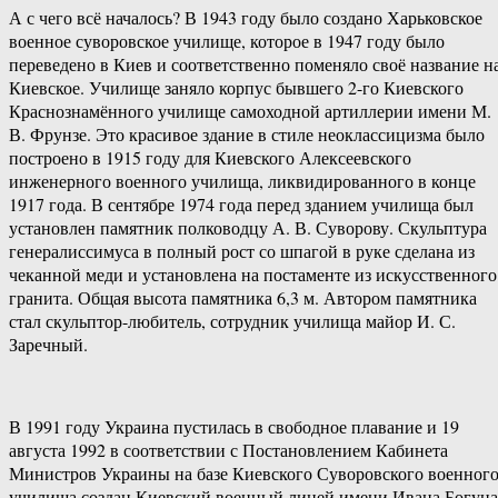
А с чего всё началось? В 1943 году было создано Харьковское
военное суворовское училище, которое в 1947 году было
переведено в Киев и соответственно поменяло своё название н
Киевское. Училище заняло корпус бывшего 2-го Киевского
Краснознамённого училище самоходной артиллерии имени М.
В. Фрунзе. Это красивое здание в стиле неоклассицизма было
построено в 1915 году для Киевского Алексеевского
инженерного военного училища, ликвидированного в конце
1917 года. В сентябре 1974 года перед зданием училища был
установлен памятник полководцу А. В. Суворову. Скульптура
генералиссимуса в полный рост со шпагой в руке сделана из
чеканной меди и установлена на постаменте из искусственного
гранита. Общая высота памятника 6,3 м. Автором памятника
стал скульптор-любитель, сотрудник училища майор И. С.
Заречный.
В 1991 году Украина пустилась в свободное плавание и 19
августа 1992 в соответствии с Постановлением Кабинета
Министров Украины на базе Киевского Суворовского военног
училища создан Киевский военный лицей имени Ивана Богуна