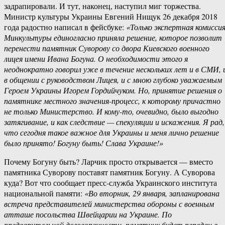
задрапировали. И тут, наконец, наступил миг торжества.
Министр культуры Украины Евгений Нищук 26 декабря 2018
года радостно написал в фейсбуке:
«Только экспертная комисси
Минкультуры единогласно приняла решение, которое позволит
перенести памятник Суворову со двора Киевского военного
лицея имени Ивана Богуна. О необходимости этого я
неоднократно говорил уже в течение нескольких лет и в СМИ, 
в общении с руководством Лицея, и с мною глубоко уважаемым
Героем Украины Игорем Гордийчуком. Но, принятие решения о
памятнике местного значения-процесс, к которому причастно
не только Министерство. И кому-то, очевидно, было выгодно
затягивание, и как следствие — спекуляции и искажения. Я рад,
что сегодня такое важное для Украины и меня лично решение
было принято! Богуну быть! Слава Украине!»
Почему Богуну быть? Ларчик просто открывается — вместо
памятника Суворову поставят памятник Богуну. А Суворова
куда? Вот что сообщает пресс-служба Украинского института
национальной памяти:
«Во вторник, 29 января, запланирована
встреча представителей министерства обороны с военным
атташе посольства Швейцарии на Украине. По
предварительной договоренности, памятник будет передан в