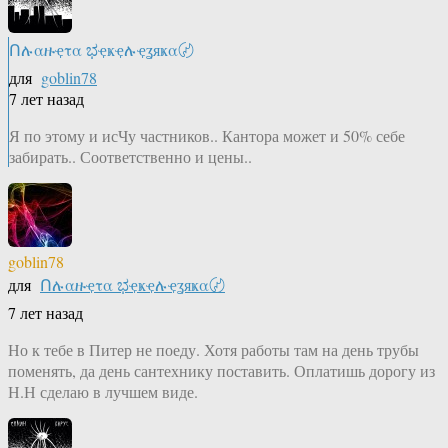
Ոሉαዙҿτα ಭҿҝҿሉҿʓяҝα〄
для
goblin78
7 лет назад
Я по этому и исЧу частников.. Кантора может и 50% себе
забирать.. Соответственно и цены..
goblin78
для
Ոሉαዙҿτα ಭҿҝҿሉҿʓяҝα〄
7 лет назад
Но к тебе в Питер не поеду. Хотя работы там на день трубы
поменять, да день сантехнику поставить. Оплатишь дорогу из
Н.Н сделаю в лучшем виде.