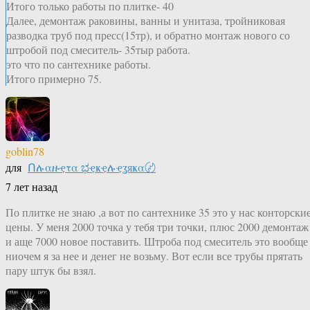
Итого только работы по плитке- 40
Далее, демонтаж раковины, ванны и унитаза, тройниковая
разводка труб под пресс(15тр), и обратно монтаж нового со
штробой под смеситель- 35тыр работа.
это что по сантехнике работы.
Итого примерно 75.
goblin78
для
Ոሉαዙҿτα ಭҿҝҿሉҿʓяҝα〄
7 лет назад
По плитке не знаю ,а вот по сантехнике 35 это у нас конторски
цены. У меня 2000 точка у тебя три точки, плюс 2000 демонтаж
и аще 7000 новое поставить. Штроба под смеситель это вообще
ниочем я за нее и денег не возьму. Вот если все трубы прятать
пару штук бы взял.