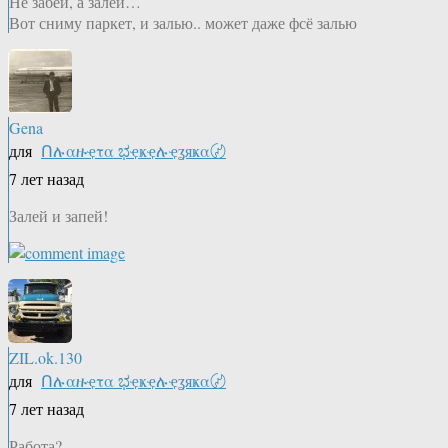
Не забей, а залей…
Вот сниму паркет, и залью.. может даже фсё залью
Gena
для
Ոሉαዙҿτα ಭҿҝҿሉҿʓяҝα〄
7 лет назад
Залей и запей!
ZIL.ok.130
для
Ոሉαዙҿτα ಭҿҝҿሉҿʓяҝα〄
7 лет назад
Работа?