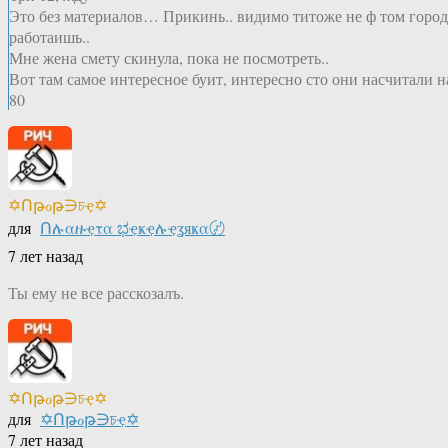
Это без материалов… Прикинь.. видимо титоже не ф том город
работаишь..
Мне жена смету скинула, пока не посмотреть..
Вот там самое интересное буит, интересно сто они насчитали н
80
✡Ոթℴթ∋চҿ✡
для
Ոሉαዙҿτα ಭҿҝҿሉҿʓяҝα〄
7 лет назад
Ты ему не все расскозалъ.
✡Ոթℴթ∋চҿ✡
для
✡Ոթℴթ∋চҿ✡
7 лет назад