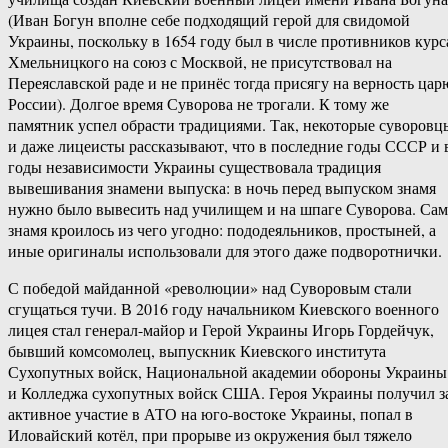
(Иван Богун вполне себе подходящий герой для свидомой
Украины, поскольку в 1654 году был в числе противников курс
Хмельницкого на союз с Москвой, не присутствовал на
Переяславской раде и не принёс тогда присягу на верность цар
России). Долгое время Суворова не трогали. К тому же
памятник успел обрасти традициями. Так, некоторые суворовц
и даже лицеисты рассказывают, что в последние годы СССР и 
годы независимости Украины существовала традиция
вывешивания знамени выпуска: в ночь перед выпуском знамя
нужно было вывесить над училищем и на шпаге Суворова. Са
знамя кроилось из чего угодно: пододеяльников, простыней, а
иные оригиналы использовали для этого даже подворотнички.
С победой майданной «революции» над Суворовым стали
сгущаться тучи. В 2016 году начальником Киевского военного
лицея стал генерал-майор и Герой Украины Игорь Гордейчук,
бывший комсомолец, выпускник Киевского института
Сухопутных войск, Национальной академии обороны Украины
и Колледжа сухопутных войск США. Героя Украины получил з
активное участие в АТО на юго-востоке Украины, попал в
Иловайский котёл, при прорыве из окружения был тяжело