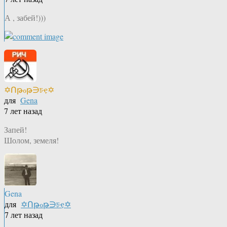
А , забей!)))
✡Ոթℴթ∋চҿ✡
для
Gena
7 лет назад
Запей!
Шолом, земеля!
Gena
для
✡Ոթℴթ∋চҿ✡
7 лет назад