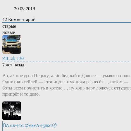
20.09.2019
42
Комментарий
старые
новые
ZIL.ok.130
7 лет назад
Во, а5 ноезд на Пецьку, а вiн бедный в Давосе — умаялсо поди.
Одних коктейлей — стопицот штук пока разнесёт…, потом —
боты всем почистить в хотеле…, ну хоць пару ложечек оттудов
припрёт и то дело.
Ոሉαዙҿτα ಭҿҝҿሉҿʓяҝα〄