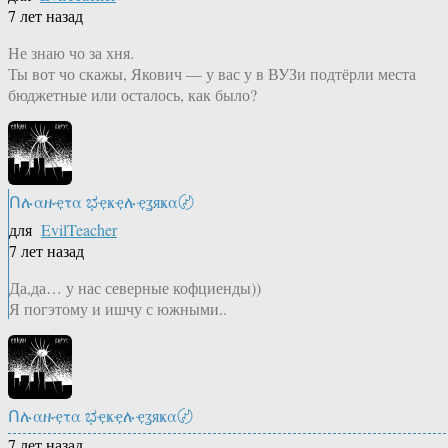
7 лет назад
Не знаю чо за хня.
Ты вот чо скажы, Якович — у вас у в ВУЗи подтёрли места
бюджетные или осталось, как было?
Ոሉαዙҿτα ಭҿҝҿሉҿʓяҝα〄
для
EvilTeacher
7 лет назад
Да,да… у нас северные кофциенды))
Я погэтому и ишчу с южными..
Ոሉαዙҿτα ಭҿҝҿሉҿʓяҝα〄
7 лет назад