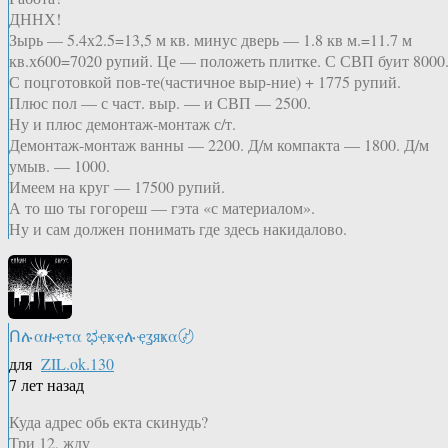
ДННХ!
Зырь — 5.4х2.5=13,5 м кв. минус дверь — 1.8 кв м.=11.7 м
кв.х600=7020 рупий. Це — положеть плитке. С СВП буит 8000
С поцготовкой пов-те(частичное выр-ние) + 1775 рупий.
Плюс пол — с част. выр. — и СВП — 2500.
Ну и плюс демонтаж-монтаж с/т.
Демонтаж-монтаж ванны — 2200. Д/м компакта — 1800. Д/м
умыв. — 1000.
Имеем на круг — 17500 рупий.
А то шо ты гогореш — гэта «с материалом».
Ну и сам должен понимать где здесь накидалово.
Ոሉαዙҿτα ಭҿҝҿሉҿʓяҝα〄
для
ZIL.ok.130
7 лет назад
Куда адрес обь екта скинудь?
Три 12, жду