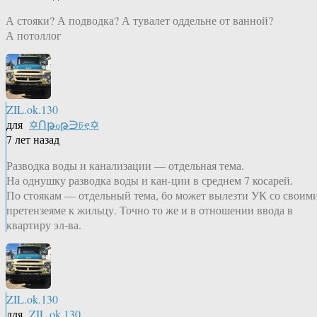
А стояки? А подводка? А тувалет оддельне от ванной?
А потоллог
ZIL.ok.130
для
✡Ոթℴթ∋চҿ✡
7 лет назад
Разводка воды и канализации — отдельная тема.
На однушку разводка воды и кан-ции в среднем 7 косарей.
По стоякам — отдельный тема, бо может вылезти УК со своим
претензеяме к жильцу. Точно то же и в отношении ввода в
квартиру эл-ва.
ZIL.ok.130
для
ZIL.ok.130