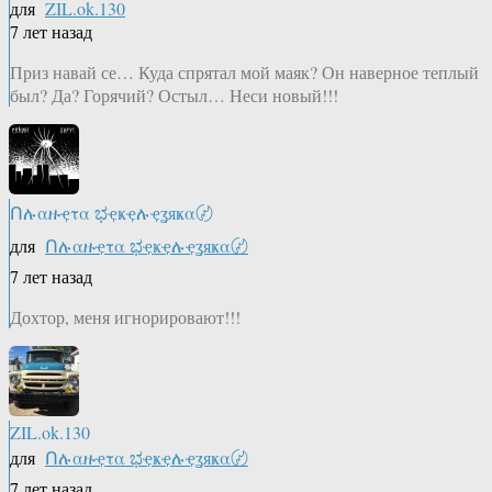
для
ZIL.ok.130
7 лет назад
Приз навай се… Куда спрятал мой маяк? Он наверное теплый
был? Да? Горячий? Остыл… Неси новый!!!
Ոሉαዙҿτα ಭҿҝҿሉҿʓяҝα〄
для
Ոሉαዙҿτα ಭҿҝҿሉҿʓяҝα〄
7 лет назад
Дохтор, меня игнорировают!!!
ZIL.ok.130
для
Ոሉαዙҿτα ಭҿҝҿሉҿʓяҝα〄
7 лет назад