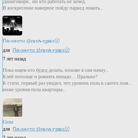
Даниговори.. ни кто работать не хочед.
В воскресение наверное пойду паркед ломать..
Ոሉαዙҿτα ಭҿҝҿሉҿʓяҝα〄
для
Ոሉαዙҿτα ಭҿҝҿሉҿʓяҝα〄
7 лет назад
Пока ищем кто будед делать, похоже я сам начну..
Клей потолще и ровнять ненадо… Прально?
К стати, первый раз увидел, что уровень пола в сантех пом…
ниже уровня пола квартиры..
Gena
для
Ոሉαዙҿτα ಭҿҝҿሉҿʓяҝα〄
7 лет назад