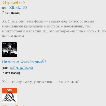
✡Ոթℴթ∋চҿ✡
для
ZIL.ok.130
7 лет назад
Хз. Я ему счел весь фарш — вышло под полтос со всеми
возможными капризками майстера. + полотенчик, там,
ылектроточки и вся хня. Ну, это методом «лапоть к носу». И по
нашим ценам.
Ոሉαዙҿτα ಭҿҝҿሉҿʓяҝα〄
для
✡Ոթℴթ∋চҿ✡
7 лет назад
Хошь скину смету, у меня твоя почта есть жэж?