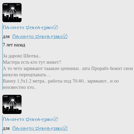
Ոሉαዙҿτα ಭҿҝҿሉҿʓяҝα〄
для
Ոሉαዙҿτα ಭҿҝҿሉҿʓяҝα〄
7 лет назад
За даром) Шютка..
Мастера есть кто тут живет?
А то чето заряжают тааакие ценники.. шта Прорабэ бежит свои
шекели перещтывать…
Ванну 1,5х1.2 метра.. работы под 70-80.. заряжают.. и оо
неизвестно хто..
Ոሉαዙҿτα ಭҿҝҿሉҿʓяҝα〄
для
Ոሉαዙҿτα ಭҿҝҿሉҿʓяҝα〄