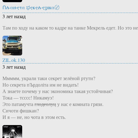
Ոሉαዙҿτα ಭҿҝҿሉҿʓяҝα〄
3 лет назад
Там по ходу на каком то кадре на танке Мекрель едет. Но это не
ZIL.ok.130
3 лет назад
Ммммм, украли таки секрет зелёной ртути?
Но секрета пЪрдолiта им не видать!
А знаете почему у нас экономика такая устойчивая?
Тока — тсссс! Никамуэ!
Это патамучта
глодеолуц
у нас е комната грязи.
Сичоти фишкан?
И я — не, но чота в этом есть.