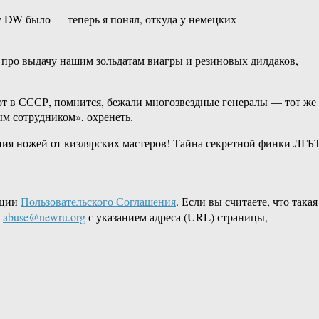
 у DW было — теперь я понял, откуда у немецких
ти про выдачу нашим зольдатам виагры и резиновых дилдаков,
от в СССР, помнится, бежали многозвездные генералы — тот же
ым сотрудником», охренеть.
ния ножей от кизлярских мастеров! Тайна секретной финки ЛГБ
кции
Пользовательского Соглашения
. Если вы считаете, что такая
L
abuse@newru.org
с указанием адреса (URL) страницы,