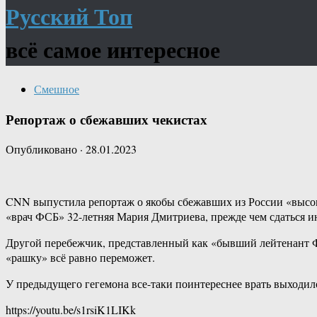
Русский Топ
всё самое интересное
Смешное
Репортаж о сбежавших чекистах
Опубликовано
·
28.01.2023
CNN выпустила репортаж о якобы сбежавших из России «высок
«врач ФСБ» 32-летняя Мария Дмитриева, прежде чем сдаться и
Другой перебежчик, представленный как «бывший лейтенант Ф
«рашку» всё равно переможет.
У предыдущего гегемона все-таки поинтереснее врать выходил
https://youtu.be/s1rsiK1LIKk