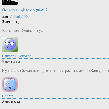
Ոሉαዙҿτα ಭҿҝҿሉҿʓяҝα〄
для
ZIL.ok.130
3 лет назад
В тём ном тёмном лесу..
Николай Соколов
3 лет назад
Ну в Осло сбежал офицер в звании сержанта, ажно «Вангерове
Henren
3 лет назад