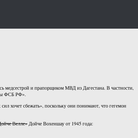
ь медсестрой и прапорщиком МВД из Дагестана. В частности,
еты ФСБ РФ».
ил хочет сбежать», поскольку они понимают, что гегемон
Дойче Велле»
Дойче Вохеншау от 1945 года: