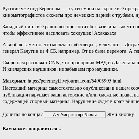
Русские уже под Берлином — а у гегемона на экране всё прекр
киноматографистов сюжеты про немецких парней с трубами, ну 
Западный пипл всё равно всё проглотит без вазелина, так что
чтобы эффективнее насиловать хохлушек! Ахахахаха.
А вообще заметно, что мельчают «беглецы», мельчают… Дотра
генерал Калугин из ФСБ, например. От цэ была перемога. А те
Скоро нам расскажет CNN, что прапорщик МВД из Дагестана п
И кизлярских наушников, не забываем про наушники.
Материал
: https://peremogi.livejournal.com/64905995.html
Настоящий материал самостоятельно опубликован в нашем соо
публикация нарушает ваши авторские и/или смежные права, в
содержащей спорный материал. Нарушение будет в кратчайшие
Дочитал до конца?
Жми кнопку!
Вам может понравиться...