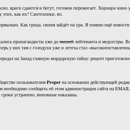
асно, враги сдаются и бегут, гегемон перемогает. Хорощое кино
этих, как их? Сантехники, во.
 нормально. Как грица, своим зайдёт на ура. Я помню ещё новос
хались пропагандисты уже до
мышей
лейтенанта и медсестры. В
перь у них там с голодухи уже и летеха стал «высокопоставленн
ередал на Запад главную мордорскую тайну: рецепт приготовле
Proper
бществе пользователем
на основании действующей реда
ам необходимо сообщить об этом администрации сайта на EMAI
 сроки устранено, виновные наказаны.