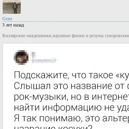
Gena
3 лет назад
Кизлярские нквдешники,наушные финки и резуны суворовские 