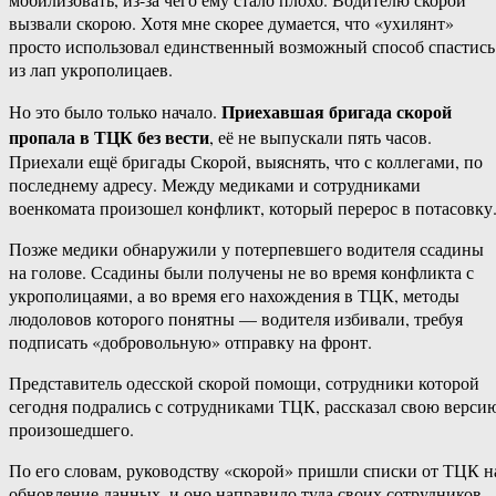
вызвали скорою. Хотя мне скорее думается, что «ухилянт»
просто использовал единственный возможный способ спастись
из лап укрополицаев.
Приехавшая бригада скорой
Но это было только начало.
пропала в ТЦК без вести
, её не выпускали пять часов.
Приехали ещё бригады Скорой, выяснять, что с коллегами, по
последнему адресу. Между медиками и сотрудниками
военкомата произошел конфликт, который перерос в потасовку
Позже медики обнаружили у потерпевшего водителя ссадины
на голове. Ссадины были получены не во время конфликта с
укрополицаями, а во время его нахождения в ТЦК, методы
людоловов которого понятны — водителя избивали, требуя
подписать «добровольную» отправку на фронт.
Представитель одесской скорой помощи, сотрудники которой
сегодня подрались с сотрудниками ТЦК, рассказал свою верси
произошедшего.
По его словам, руководству «скорой» пришли списки от ТЦК н
обновление данных, и оно направило туда своих сотрудников,