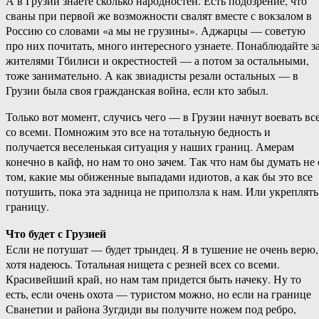
А в Грузии знаете сколько народностей. Есть подозрение, что
сваны при первой же возможности свалят вместе с вокзалом в
Россию со словами «а мы не грузины». Аджарцы — советую
про них почитать, много интересного узнаете. Понаблюдайте з
жителями Тбилиси и окрестностей — а потом за остальными,
тоже занимательно. А как звиадисты резали остальных — в
Грузии была своя гражданская война, если кто забыл.
Только вот момент, случись чего — в Грузии начнут воевать вс
со всеми. Помножим это все на тотальную бедность и
получается веселенькая ситуация у наших границ. Амерам
конечно в кайф, но нам то оно зачем. Так что нам бы думать не 
том, какие мы обиженные выпадами идиотов, а как бы это все
потушить, пока эта задница не приползла к нам. Или укреплять
границу.
Что будет с Грузией
Если не потушат — будет трындец. Я в тушение не очень верю,
хотя надеюсь. Тотальная нищета с резней всех со всеми.
Красивейший край, но нам там придется быть начеку. Ну то
есть, если очень охота — туристом можно, но если на границе
Сванетии и района Зугдиди вы получите ножем под ребро,