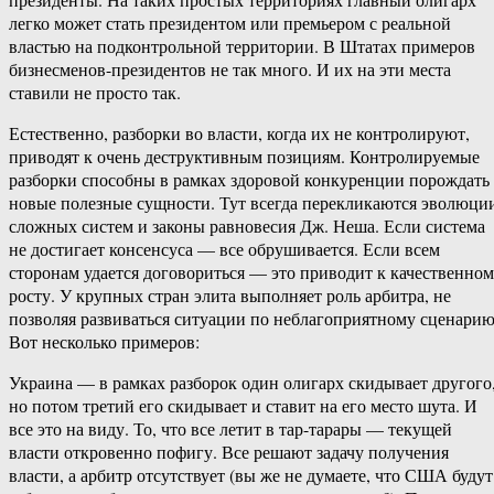
легко может стать президентом или премьером с реальной
властью на подконтрольной территории. В Штатах примеров
бизнесменов-президентов не так много. И их на эти места
ставили не просто так.
Естественно, разборки во власти, когда их не контролируют,
приводят к очень деструктивным позициям. Контролируемые
разборки способны в рамках здоровой конкуренции порождать
новые полезные сущности. Тут всегда перекликаются эволюци
сложных систем и законы равновесия Дж. Неша. Если система
не достигает консенсуса — все обрушивается. Если всем
сторонам удается договориться — это приводит к качественно
росту. У крупных стран элита выполняет роль арбитра, не
позволяя развиваться ситуации по неблагоприятному сценарию
Вот несколько примеров:
Украина — в рамках разборок один олигарх скидывает другого
но потом третий его скидывает и ставит на его место шута. И
все это на виду. То, что все летит в тар-тарары — текущей
власти откровенно пофигу. Все решают задачу получения
власти, а арбитр отсутствует (вы же не думаете, что США будут