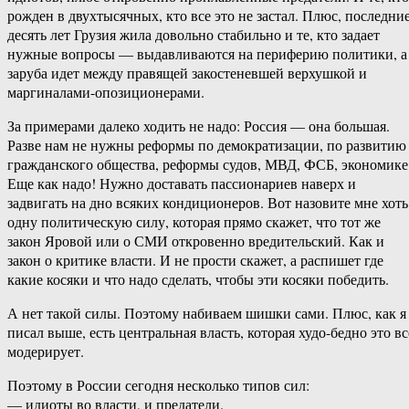
рожден в двухтысячных, кто все это не застал. Плюс, последни
десять лет Грузия жила довольно стабильно и те, кто задает
нужные вопросы — выдавливаются на периферию политики, а
заруба идет между правящей закостеневшей верхушкой и
маргиналами-опозиционерами.
За примерами далеко ходить не надо: Россия — она большая.
Разве нам не нужны реформы по демократизации, по развитию
гражданского общества, реформы судов, МВД, ФСБ, экономике
Еще как надо! Нужно доставать пассионариев наверх и
задвигать на дно всяких кондиционеров. Вот назовите мне хоть
одну политическую силу, которая прямо скажет, что тот же
закон Яровой или о СМИ откровенно вредительский. Как и
закон о критике власти. И не прости скажет, а распишет где
какие косяки и что надо сделать, чтобы эти косяки победить.
А нет такой силы. Поэтому набиваем шишки сами. Плюс, как я
писал выше, есть центральная власть, которая худо-бедно это вс
модерирует.
Поэтому в России сегодня несколько типов сил:
— идиоты во власти, и предатели.