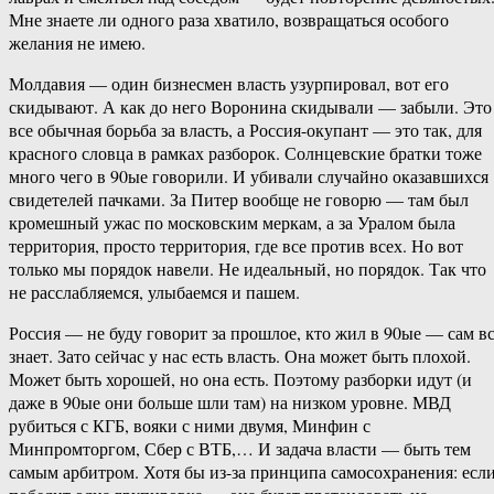
Мне знаете ли одного раза хватило, возвращаться особого
желания не имею.
Молдавия — один бизнесмен власть узурпировал, вот его
скидывают. А как до него Воронина скидывали — забыли. Это
все обычная борьба за власть, а Россия-окупант — это так, для
красного словца в рамках разборок. Солнцевские братки тоже
много чего в 90ые говорили. И убивали случайно оказавшихся
свидетелей пачками. За Питер вообще не говорю — там был
кромешный ужас по московским меркам, а за Уралом была
территория, просто территория, где все против всех. Но вот
только мы порядок навели. Не идеальный, но порядок. Так что
не расслабляемся, улыбаемся и пашем.
Россия — не буду говорит за прошлое, кто жил в 90ые — сам в
знает. Зато сейчас у нас есть власть. Она может быть плохой.
Может быть хорошей, но она есть. Поэтому разборки идут (и
даже в 90ые они больше шли там) на низком уровне. МВД
рубиться с КГБ, вояки с ними двумя, Минфин с
Минпромторгом, Сбер с ВТБ,… И задача власти — быть тем
самым арбитром. Хотя бы из-за принципа самосохранения: есл