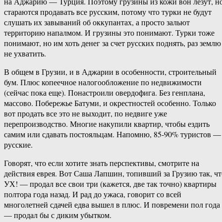
на Аджарию — Турция. Поэтому грузины из кожи вон лезут, н
стараются продавать все русским, потому что турки не будут
слушать их завываний об оккупантах, а просто зальют
территорию напалмом. И грузины это понимают. Турки тоже
понимают, но им хоть денег за счет русских поднять, раз землю
не ухватить.
В общем в Грузии, и в Аджарии в особенности, строительный
бум. Плюс копеечное налогообложение по недвижимости
(сейчас пока еще). Понастроили овердофига. Без генплана,
массово. Побережье Батуми, и окрестностей особенно. Только
вот продать все это не выходит, по недвиге уже
перепроизводство. Многие накупили квартир, чтобы ездить
самим или сдавать постояльцам. Напомню, 85-90% туристов —
русские.
Говорят, что если хотите знать перспективы, смотрите на
действия еврея. Вот Саша Лапшин, топивший за Грузию так, чт
УХ! — продал все свои три (кажется, две так точно) квартиры
полтора года назад. И рад до ужаса, говорит со всей
многолетней сдачей едва вышел в плюс. И повремени пол года
— продал бы с диким убытком.