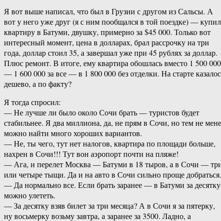
Я вот выше написал, что был в Грузии с другом из Сальсы. А
вот у него уже друг (я с ним пообщался в той поездке) — купил
квартиру в Батуми, двушку, примерно за $45 000. Только вот
интересный момент, цена в долларах, брал рассрочку на три
года, доллар стоил 35, а завершал уже при 45 рублях за доллар.
Плюс ремонт. В итоге, ему квартира обошлась вместо 1 500 000
— 1 600 000 за все — в 1 800 000 без отделки. На старте казало
дешево, а по факту?
Я тогда спросил:
— Не лучше ли было около Сочи брать — туристов будет
стабильнее. Я два миллиона, да, не прям в Сочи, но тем не мен
можно найти много хороших вариантов.
— Не, ты чего, тут нет налогов, квартира по площади больше,
нахрен в Сочи!!! Тут вон аэропорт почти на пляже!
— Ага, и перелет Москва — Батуми в 18 тыров, а в Сочи — тр
или четыре тыщи. Да и на авто в Сочи сильно проще добраться
— Да нормально все. Если брать заранее — в Батуми за десятку
можно улететь.
— За десятку взяв билет за три месяца? А в Сочи я за пятерку,
ну восьмерку возьму завтра, а заранее за 3500. Ладно, а