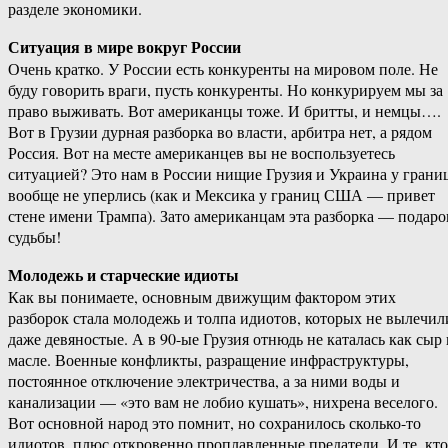
разделе экономики.
Ситуация в мире вокруг России
Очень кратко. У России есть конкуренты на мировом поле. Не
буду говорить враги, пусть конкуренты. Но конкурируем мы за
право выживать. Вот американцы тоже. И бритты, и немцы….
Вот в Грузии дурная разборка во власти, арбитра нет, а рядом
Россия. Вот на месте американцев вы не воспользуетесь
ситуацией? Это нам в России нищие Грузия и Украина у грани
вообще не уперлись (как и Мексика у границ США — привет
стене имени Трампа). Зато американцам эта разборка — подаро
судьбы!
Молодежь и старческие идиоты
Как вы понимаете, основным движущим фактором этих
разборок стала молодежь и толпа идиотов, которых не вылечил
даже девяностые. А в 90-ые Грузия отнюдь не каталась как сыр 
масле. Военные конфликты, разращение инфраструктуры,
постоянное отключение электричества, а за ними воды и
канализации — «это вам не лобио кушать», нихрена веселого.
Вот основной народ это помнит, но сохранилось сколько-то
идиотов, плюс откровенно проплавленные предатели. И те, кто