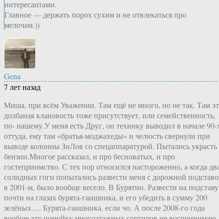
интересантами.
Главное — держать порох сухим и не отвлекаться про
мелочам.))
Gena
7 лет назад
Миша, при всём Уважении. Там ещё не много, но не так. Там эт
долбаная клановость тоже присутствует, или семейственность,
по- нашему.У меня есть Друг, он технику выводил в начале 90-
оттуда, ему там «братья-моджахеды» и челюсть свернули при
выводе колонны ЗиЛов со спецаппаратурой. Пытались украсть
бензин.Многое рассказал, и про бесноватых, и про
гостеприимство. С тех пор относился настороженно, а когда дв
солидных гоги попытались развести меня с дорожной подстав
в 2001-м, было вообще весело. В Бурятии. Развести на подставу
почти на глазах бурята-гаишника, и его убедить в сумму 200
зелёных…. Бурята-гаишника, если чо. А после 2008-го года
вообще эту помойку многоэтажных сортиров не воспринимаю.