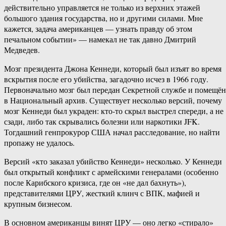
действительно управляется не только из верхних этажей
большого здания государства, но и другими силами. Мне
кажется, задача американцев — узнать правду об этом
печальном событии» — намекал не так давно Дмитрий
Медведев.
Мозг президента Джона Кеннеди, который был изъят во время
вскрытия после его убийства, загадочно исчез в 1966 году.
Первоначально мозг был передан Секретной службе и помещён
в Национальный архив. Существует несколько версий, почему
мозг Кеннеди был украден: кто-то скрыл выстрел спереди, а не
сзади, либо так скрывались болезни или наркотики JFK.
Тогдашний генпрокурор США начал расследование, но найти
пропажу не удалось.
Версий «кто заказал убийство Кеннеди» несколько. У Кеннеди
был открытый конфликт с армейскими генералами (особенно
после Карибского кризиса, где он «не дал бахнуть»),
представителями ЦРУ, жесткий клинч с ВПК, мафией и
крупным бизнесом.
В основном американцы винят ЦРУ — оно легко «стирало»