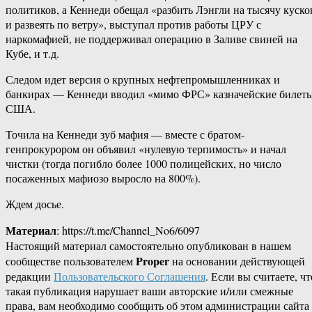
политиков, а Кеннеди обещал «разбить Лэнгли на тысячу куско
и развеять по ветру», выступал против работы ЦРУ с
наркомафией, не поддерживал операцию в Заливе свиней на
Кубе, и т.д.
Следом идет версия о крупных нефтепромышленниках и
банкирах — Кеннеди вводил «мимо ФРС» казначейские билет
США.
Точила на Кеннеди зуб мафия — вместе с братом-
генпрокурором он объявил «нулевую терпимость» и начал
чистки (тогда погибло более 1000 полицейских, но число
посаженных мафиозо выросло на 800%).
Ждем досье.
Материал
: https://t.me/Channel_No6/6097
Настоящий материал самостоятельно опубликован в нашем
Proper
сообществе пользователем
на основании действующей
редакции
Пользовательского Соглашения
. Если вы считаете, чт
такая публикация нарушает ваши авторские и/или смежные
права, вам необходимо сообщить об этом администрации сайта