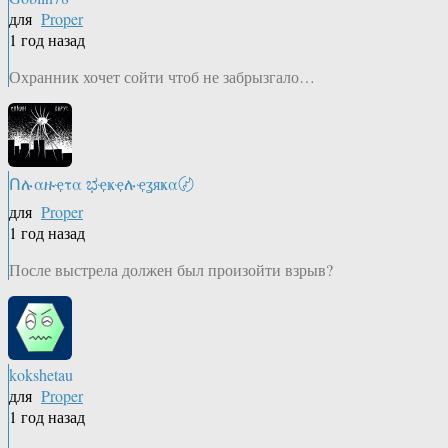
для
Proper
1 год назад
Охранник хочет сойти чтоб не забрызгало…
Ոሉαዙҿτα ಭҿҝҿሉҿʓяҝα〄
для
Proper
1 год назад
После выстрела должен был произойти взрыв?
kokshetau
для
Proper
1 год назад