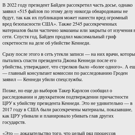
В 2022 году президент Байден рассекретил часть досье, однако
заявил «515 файлов по этому делу никогда обнародованы не
будут, так как их публикация может нанести вред огромный
вред безопасности США». Также 2545 рассекреченных
материалов были частично замазаны или закрыты от изучения 
сети. Спустя год, Байден продлил максимальный гриф
секретности на деле об убийстве Кеннеди.
Сразу после этого в сеть утекли записи — на них врачи, которы
пытались спасти президента Джона Кеннеди после его
убийства, утверждают, что стрелков было «более одного». А е
— главный консультант комиссии по расследованию Гроден
заявил — Кеннеди убили спецслужбы.
Позже, но еще до выборов Такер Карлсон сообщил о
расследовании и двухкратном подтверждении причастности
ЦРУ к убийству президента Кеннеди. Это не удивительно — в
2017 году в США были рассекречены материалы, показавшие,
как ЦРУ убивали и планировало убивать глав других
государств.
«Это — доказательство того, что целый ряд процессов