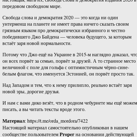
передовом свободном мире.
Свобода слова и демократия 2020 — это когда ни один
унтерменш на планете не имеет права ничего сказать своим
грязным языком про демократически избранного и честно
победившего Джо Байдена — человека будущего, за которым
встаёт заря новой нормальности.
Потому что Джо ещё на Украине в 2015-м наглядно доказал, чт
он всех порвёт за семью, порвёт за друзей. А то странное место
величиной с поле для гольфа с оптимистичным чёрно-сине-
белым флагом, что именуется Эстонией, он порвёт просто так.
Над Западом и тем, что к нему прилипло, реально встаёт заря
новой эры, дорогие друзья.
И нам с вами дико везёт, что в родном чебурнете мы ещё може
писать, а вы читать тексты вроде этого.
Материал
: https://t.me/orda_mordora/7422
Настоящий материал самостоятельно опубликован в нашем
Proper
сообществе пользователем
на основании действующей