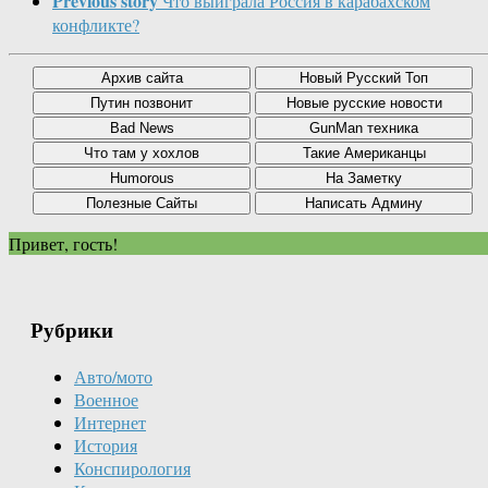
Previous story
Что выиграла Россия в карабахском
конфликте?
Привет, гость!
Рубрики
Авто/мото
Военное
Интернет
История
Конспирология