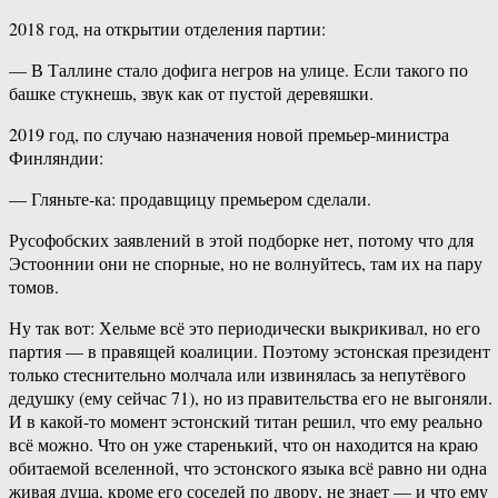
2018 год, на открытии отделения партии:
— В Таллине стало дофига негров на улице. Если такого по
башке стукнешь, звук как от пустой деревяшки.
2019 год, по случаю назначения новой премьер-министра
Финляндии:
— Гляньте-ка: продавщицу премьером сделали.
Русофобских заявлений в этой подборке нет, потому что для
Эстооннии они не спорные, но не волнуйтесь, там их на пару
томов.
Ну так вот: Хельме всё это периодически выкрикивал, но его
партия — в правящей коалиции. Поэтому эстонская президент
только стеснительно молчала или извинялась за непутёвого
дедушку (ему сейчас 71), но из правительства его не выгоняли.
И в какой-то момент эстонский титан решил, что ему реально
всё можно. Что он уже старенький, что он находится на краю
обитаемой вселенной, что эстонского языка всё равно ни одна
живая душа, кроме его соседей по двору, не знает — и что ему