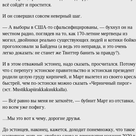
всё сойдёт и простится.
И он совершил совсем неверный шаг.
— А выборы в США-то сфальсифицированы, — бухнул он на
местном радио, поглядев на то, как 170-летние мертвецы из
могил, двойники реально существующих людей и котики бойко
проголосовали за Байдена (а ведь это неправда, и это очень
легко доказать: не станет же Твиттер банить за правду?).
И в этом отважный эстонец, надо сказать, просчитался. Потому
что с перепугу эстонское правительство и эстонская президент
родили целую груду кирпичей, и Март вылетел из своего кресл
быстрей, чем по-эстонски можно сказать «Черничный пирог»
(эст. Mustikkapiirakkakuukkalla).
— Всё равно вы меня не заткнёте, — бубнит Март из отставки,
но всем уже пофигу.
…Мы это вот к чему, дорогие друзья.
До эстонцев, наконец, кажется, доходит понемножку, что такое
настоящая, мать их, свобода слова и демократия издания 2020 в