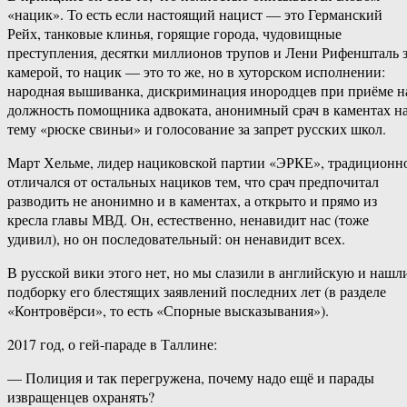
«нацик». То есть если настоящий нацист — это Германский
Рейх, танковые клинья, горящие города, чудовищные
преступления, десятки миллионов трупов и Лени Рифеншталь 
камерой, то нацик — это то же, но в хуторском исполнении:
народная вышиванка, дискриминация инородцев при приёме н
должность помощника адвоката, анонимный срач в каментах н
тему «рюске свиньи» и голосование за запрет русских школ.
Март Хельме, лидер нациковской партии «ЭРКЕ», традиционн
отличался от остальных нациков тем, что срач предпочитал
разводить не анонимно и в каментах, а открыто и прямо из
кресла главы МВД. Он, естественно, ненавидит нас (тоже
удивил), но он последовательный: он ненавидит всех.
В русской вики этого нет, но мы слазили в английскую и нашл
подборку его блестящих заявлений последних лет (в разделе
«Контровёрси», то есть «Спорные высказывания»).
2017 год, о гей-параде в Таллине:
— Полиция и так перегружена, почему надо ещё и парады
извращенцев охранять?