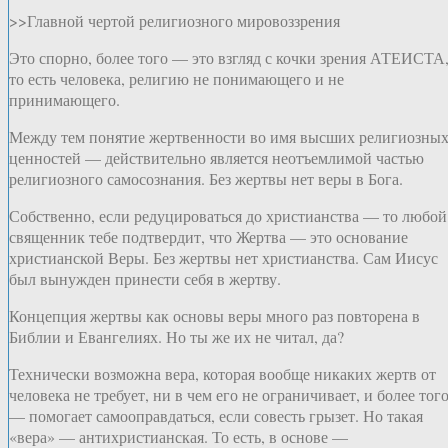
>>Главной чертой религиозного мировоззрения
Это спорно, более того — это взгляд с кочки зрения АТЕИСТА
то есть человека, религию не понимающего и не
принимающего.
Между тем понятие жертвенности во имя высших религиозны
ценностей — действительно является неотъемлимой частью
религиозного самосознания. Без жертвы нет веры в Бога.
Собственно, если редуцироваться до христианства — то любой
священник тебе подтвердит, что Жертва — это основание
христианской Веры. Без жертвы нет христианства. Сам Иисус
был вынужден принести себя в жертву.
Концепция жертвы как основы веры много раз повторена в
Библии и Евангелиях. Но ты же их не читал, да?
Технически возможна вера, которая вообще никаких жертв от
человека не требует, ни в чем его не ограничивает, и более тог
— помогает самооправдаться, если совесть грызет. Но такая
«вера» — антихристианская. То есть, в основе —