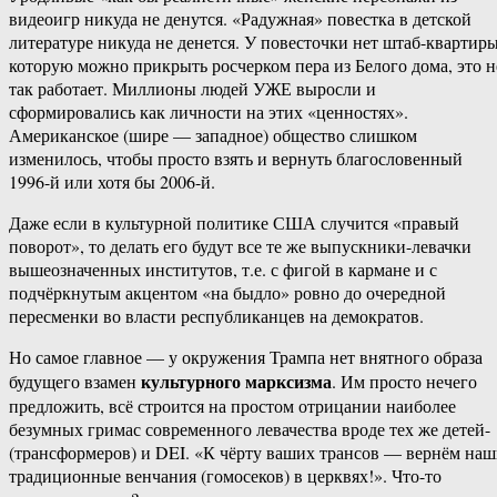
видеоигр никуда не денутся. «Радужная» повестка в детской
литературе никуда не денется. У повесточки нет штаб-квартиры
которую можно прикрыть росчерком пера из Белого дома, это н
так работает. Миллионы людей УЖЕ выросли и
сформировались как личности на этих «ценностях».
Американское (шире — западное) общество слишком
изменилось, чтобы просто взять и вернуть благословенный
1996-й или хотя бы 2006-й.
Даже если в культурной политике США случится «правый
поворот», то делать его будут все те же выпускники-левачки
вышеозначенных институтов, т.е. с фигой в кармане и с
подчёркнутым акцентом «на быдло» ровно до очередной
пересменки во власти республиканцев на демократов.
Но самое главное — у окружения Трампа нет внятного образа
культурного марксизма
будущего взамен
. Им просто нечего
предложить, всё строится на простом отрицании наиболее
безумных гримас современного левачества вроде тех же детей-
(трансформеров) и DEI. «К чёрту ваших трансов — вернём на
традиционные венчания (гомосеков) в церквях!». Что-то