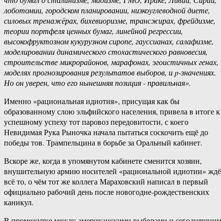
‎лоботомии, ‎городском ‎планировании,‏ ‎низкоуглеводной‏ ‎диете,‏
‎силовых ‎тренажёрах,‏ ‎бихевиоризме, ‎трансжирах,‏ ‎фрейдизме,
‎теории‏ ‎портфеля‏ ‎ценных ‎бумаг,‏ ‎линейной ‎регрессии,
‎высокофруктозном ‎кукурузном ‎сиропе,‏ ‎гауссианах, ‎салафизме,‏
‎моделировании‏ ‎динамического‏ ‎стохастического ‎равновесия,
‎строительстве ‎микрорайонов,‏ ‎марафонах, ‎эгоистичных‏ ‎генах,
‎моделях‏ ‎прогнозирования‏ ‎результатов‏ ‎выборов, ‎и ‎p-значениях.
‎Но ‎он ‎уверен, ‎что ‎его ‎нынешняя‏ ‎позиция‏ ‎- ‎правильная»
.
Именно «рациональная идиотия», присущая как бы
образованному слою эльфийского населения, привела в итоге к
успешному успеху тот паровоз передовитости, с коего
Невидимая Рука Рыночка начала пытаться соскочить ещё до
победы тов. Трампельцина в борьбе за Оральный кабинет.
Вскоре же, когда в упомянутом кабинете сменится хозяин,
внушительную армию носителей «рациональной идиотии» ждё
всё то, о чём тот же коллега Мараховский написал в первый
официально рабочий день после новогодне-рождественских
каникул.
В ‎промежутке‏ ‎между ‎американскими ‎выборами‏ ‎и‏ ‎сегодняшним