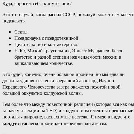
Куда,‏ ‎спросим ‎себя, ‎кинутся ‎они?
Это‏ ‎тот ‎случай, ‎когда‏ ‎распад‏ ‎СССР, ‎пожалуй,‏ ‎может ‎нам‏ ‎кое-что
‎подсказать.
Секты.
Псевдонаука ‎с ‎псевдотехникой.
Целительство ‎и‏ ‎контактёрство.
НЛО,‏ ‎М-ский‏ ‎треугольник, ‎Эрнест‏ ‎Мулдашев, ‎Белое‏
‎братство и ‎разной‏ ‎степени‏ ‎невменяемости ‎мессии‏ ‎в
‎зашкаливающем ‎количестве.
Это ‎будет, ‎конечно,‏ ‎очень ‎большой‏ ‎иронией,‏ ‎но‏ ‎мы ‎едва ‎ли
‎должны‏ ‎удивляться, ‎если‏ ‎вчерашний ‎авангард‏ ‎Научно-
Передового‏ ‎Человечества‏ ‎завтра ‎окажется ‎пехотой ‎новой
‎большой ‎оккультно-колдунской ‎волны.
Тем ‎более ‎что‏ ‎между‏ ‎повесточной ‎религией ‎(которая ‎вся‏ ‎как ‎бы‏
‎за ‎науку‏ ‎и‏ ‎лекции‏ ‎на ‎TED)‏ ‎и ‎колдунством ‎имеются ‎прекрасные‏
‎порталы ‎-‏ ‎широкие,‏ ‎распахнутые‏ ‎настежь. Я ‎имею ‎в ‎виду, ‎что‏
колдунство
‎легко ‎проницает‏ ‎передовитый‏ ‎атеизм: