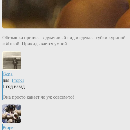
Обезьянка приняла задумчивый вид и сделала губки куриной
ж@пкой. Прикидывается умной.
Gena
для
Proper
1 год назад
Она просто какает,чо уж совсем-то!
Proper