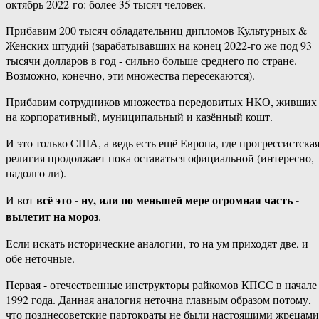
‎октябрь‏ ‎2022-го: ‎более‏ ‎35 ‎тысяч ‎человек.
Прибавим 200 тысяч обладательниц‏ ‎дипломов ‎Культурных ‎&‏
‎Женских‏ ‎штудий ‎(зарабатывавших‏ ‎на ‎конец‏ ‎2022-го ‎же ‎под ‎93
‎тысячи‏ ‎долларов‏ ‎в‏ ‎год ‎-‏ ‎сильно ‎больше‏ ‎среднего ‎по‏ ‎стране.‏
‎Возможно, ‎конечно,‏ ‎эти ‎множества ‎пересекаются).
Прибавим ‎сотрудников ‎множества‏ ‎передовитых ‎НКО,‏ ‎живших‏
‎на‏ ‎корпоративный, ‎муниципальный ‎и ‎казённый‏ ‎кошт.
И ‎это‏ ‎только ‎США,‏ ‎а‏ ‎ведь‏ ‎есть ‎ещё ‎Европа, ‎где ‎прогрессистская
‎религия ‎продолжает ‎пока ‎оставаться‏ ‎официальной‏ ‎(интересно,
‎надолго ‎ли).
всё ‎это‏ ‎- ‎ну,‏ ‎или‏ ‎по‏ ‎меньшей ‎мере‏ ‎огромная ‎часть ‎-
И ‎вот‏ ‎
‎вылетит‏ ‎на ‎мороз
.
Если‏ ‎искать‏ ‎исторические‏ ‎аналогии, ‎то ‎на ‎ум ‎приходят‏ ‎две, ‎и
‎обе‏ ‎неточные.
Первая‏ ‎- ‎отечественные‏ ‎инструкторы ‎райкомов ‎КПСС ‎в‏ ‎начале
‎1992 ‎года.‏ ‎Данная‏ ‎аналогия ‎неточна‏ ‎главным ‎образом‏ ‎потому,
‎что ‎позднесоветские ‎партократы ‎не‏ ‎были‏ ‎настоящими‏ ‎жрецами