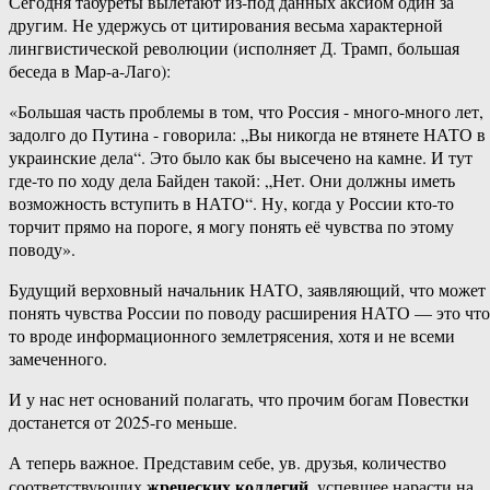
Сегодня ‎табуреты ‎вылетают ‎из-под ‎данных‏ ‎аксиом‏ ‎один ‎за
‎другим. Не ‎удержусь‏ ‎от ‎цитирования‏ ‎весьма‏ ‎характерной‏
‎лингвистической революции (исполняет ‎Д. ‎Трамп, ‎большая‏
‎беседа ‎в ‎Мар-а-Лаго):
«Большая‏ ‎часть‏ ‎проблемы ‎в‏ ‎том, ‎что ‎Россия ‎-‏ ‎много-много ‎лет,
‎задолго‏ ‎до‏ ‎Путина ‎-‏ ‎говорила: ‎„Вы‏ ‎никогда ‎не ‎втянете ‎НАТО ‎в‏
‎украинские‏ ‎дела“.‏ ‎Это ‎было‏ ‎как ‎бы‏ ‎высечено ‎на‏ ‎камне.‏ ‎И ‎тут‏
‎где-то ‎по ‎ходу ‎дела ‎Байден‏ ‎такой: ‎„Нет.‏ ‎Они‏ ‎должны‏ ‎иметь
‎возможность ‎вступить ‎в‏ ‎НАТО“. ‎Ну,‏ ‎когда ‎у‏ ‎России‏ ‎кто-то‏
‎торчит ‎прямо ‎на ‎пороге, ‎я ‎могу ‎понять ‎её ‎чувства‏ ‎по‏ ‎этому
‎поводу».
Будущий ‎верховный ‎начальник‏ ‎НАТО, ‎заявляющий,‏ ‎что ‎может‏
‎понять‏ ‎чувства‏ ‎России ‎по‏ ‎поводу ‎расширения ‎НАТО ‎—‏ ‎это ‎что-
то‏ ‎вроде‏ ‎информационного‏ ‎землетрясения, ‎хотя ‎и ‎не ‎всеми‏
‎замеченного.
И ‎у ‎нас‏ ‎нет‏ ‎оснований ‎полагать,‏ ‎что ‎прочим ‎богам ‎Повестки‏
‎достанется ‎от ‎2025-го‏ ‎меньше.
А‏ ‎теперь ‎важное.‏ ‎Представим ‎себе,‏ ‎ув. ‎друзья, ‎количество
жреческих‏ ‎коллегий
‎соответствующих ‎
, успевшее‏ ‎нарасти‏ ‎на