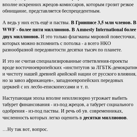
‎вполне‏ ‎искренних ‎жрецов-комиссаров,‏ ‎которым‏ ‎грозит‏ ‎резкое
‎обнищание,‏ ‎представляется ‎беспрецедентным.
В ‎Гринписе 3,5 млн членов. ‎В‏
А ‎ведь ‎у‏ ‎них ‎есть‏ ‎ещё‏ ‎и‏ ‎паствы. ‎
‎WWF ‎- ‎более пяти миллионов.‏ ‎В ‎Amnesty‏ ‎International ‎более
двух миллионов.
‎И‏ ‎это ‎только ‎флагманы‏ ‎мировой‏ ‎повесточки,
‎которых‏ ‎можно ‎вспомнить‏ ‎с ‎потолка ‎- ‎а ‎всего‏ ‎НКО‏
‎разнообразной‏ ‎передовитости ‎десятки‏ ‎тысяч ‎по‏ ‎планете.
И ‎это‏ ‎не‏ ‎считая ‎специализированные‏ ‎ответвления-проекты
‎вроде ‎восточноевропейских ‎«институтов ‎за‏ ‎ЛГБТК-демократию
‎и‏ ‎чистоту‏ ‎нашей‏ ‎древней ‎арийской ‎нации ‎от‏ ‎русского ‎влияния,‏
‎но ‎за‏ ‎завоз‏ ‎африканцев»,‏ ‎западноевропейских ‎передовых
‎церквей ‎с ‎их ‎лесбо-епископессами ‎и ‎т. ‎п.
Наступающая‏ ‎эпоха‏ ‎вполне ‎неиллюзорно ‎угрожает ‎выбить‏
‎табурет ‎финансования‏ ‎- ‎из-под‏ ‎жрецов,‏ ‎а‏ ‎табурет ‎социального‏
‎одобрения ‎- ‎из-под ‎паствы.‏ ‎И ‎речь‏ ‎об‏ ‎ув.‏ ‎современниках,
десятки ‎миллионов
‎численность ‎которых ‎легко ‎оценить‏ ‎в ‎
.
…Ну‏ ‎так‏ ‎вот, ‎вопрос.