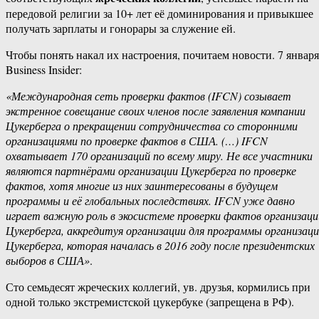
‎передовой‏ ‎религии ‎за‏ ‎10+ ‎лет‏ ‎её‏ ‎доминирования ‎и‏ ‎привыкшее
‎получать ‎зарплаты ‎и ‎гонорары‏ ‎за ‎служение‏ ‎ей.
Чтобы‏ ‎понять‏ ‎накал ‎их ‎настроения, ‎почитаем‏ ‎новости. 7 января,
‎Business‏ ‎Insider:
«Международная ‎сеть‏ ‎проверки‏ ‎фактов‏ ‎(IFCN) ‎созывает
‎экстренное ‎совещание ‎своих ‎членов ‎после ‎заявления ‎компании‏
‎Цукерберга‏ ‎о ‎прекращении ‎сотрудничества ‎со‏ ‎сторонними
‎организациями‏ ‎по ‎проверке‏ ‎фактов‏ ‎в‏ ‎США. ‎(…)‏ ‎IFCN
‎охватывает ‎170 ‎организаций‏ ‎по ‎всему‏ ‎миру.‏ ‎Не‏ ‎все ‎участники
‎являются ‎партнёрами ‎организации‏ ‎Цукерберга ‎по ‎проверке‏
‎фактов,‏ ‎хотя ‎многие‏ ‎из ‎них ‎заинтересованы ‎в‏ ‎будущем
‎программы ‎и‏ ‎её ‎глобальных ‎последствиях.‏ ‎IFCN ‎уже‏ ‎давно
‎играет ‎важную ‎роль ‎в‏ ‎экосистеме‏ ‎проверки‏ ‎фактов ‎организации‏
‎Цукерберга, ‎аккредитуя‏ ‎организации ‎для‏ ‎программы‏ ‎организации
‎Цукерберга,‏ ‎которая ‎началась ‎в ‎2016 ‎году‏ ‎после ‎президентских‏
‎выборов‏ ‎в‏ ‎США»
.
Сто ‎семьдесят ‎жреческих ‎коллегий,‏ ‎ув. ‎друзья,‏ ‎кормились ‎при‏
‎одной‏ ‎только‏ ‎экстремистской ‎цукербуке (запрещена в РФ).