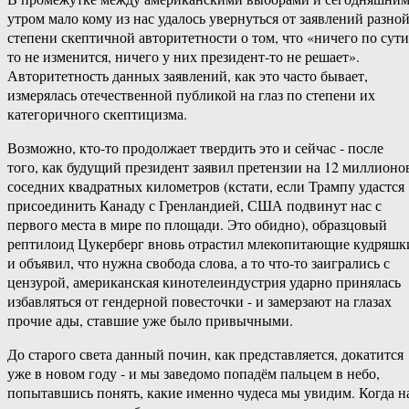
‎утром‏ ‎мало ‎кому‏ ‎из ‎нас ‎удалось ‎увернуться ‎от‏ ‎заявлений‏ ‎разной‏
‎степени ‎скептичной‏ ‎авторитетности ‎о‏ ‎том, ‎что‏ ‎«ничего‏ ‎по ‎сути-
то‏ ‎не ‎изменится, ‎ничего ‎у ‎них‏ ‎президент-то ‎не‏ ‎решает».
Авторитетность‏ ‎данных‏ ‎заявлений, ‎как ‎это ‎часто‏ ‎бывает,
‎измерялась‏ ‎отечественной ‎публикой‏ ‎на‏ ‎глаз‏ ‎по ‎степени ‎их
‎категоричного ‎скептицизма.
Возможно, ‎кто-то ‎продолжает ‎твердить ‎это‏ ‎и‏ ‎сейчас ‎- ‎после
‎того,‏ ‎как ‎будущий‏ ‎президент ‎заявил‏ ‎претензии‏ ‎на‏ ‎12 ‎миллионов‏
‎соседних ‎квадратных ‎километров ‎(кстати,‏ ‎если ‎Трампу‏ ‎удастся‏
‎присоединить‏ ‎Канаду ‎с ‎Гренландией, ‎США ‎подвинут‏ ‎нас ‎с
‎первого‏ ‎места‏ ‎в ‎мире‏ ‎по ‎площади. ‎Это ‎обидно),‏ ‎образцовый
‎рептилоид ‎Цукерберг‏ ‎вновь‏ ‎отрастил ‎млекопитающие‏ ‎кудряшки
‎и‏ ‎объявил, ‎что ‎нужна ‎свобода ‎слова,‏ ‎а‏ ‎то‏ ‎что-то ‎заигрались‏ ‎с
‎цензурой,‏ ‎американская ‎кинотелеиндустрия‏ ‎ударно‏ ‎принялась
‎избавляться‏ ‎от ‎гендерной ‎повесточки ‎- ‎и‏ ‎замерзают ‎на‏ ‎глазах‏
‎прочие‏ ‎ады, ‎ставшие ‎уже ‎было‏ ‎привычными.
До ‎старого‏ ‎света ‎данный‏ ‎почин,‏ ‎как‏ ‎представляется, ‎докатится
‎уже ‎в ‎новом ‎году ‎- ‎и ‎мы‏ ‎заведомо‏ ‎попадём ‎пальцем ‎в ‎небо,‏
‎попытавшись ‎понять,‏ ‎какие ‎именно‏ ‎чудеса‏ ‎мы‏ ‎увидим. ‎Когда‏ ‎на