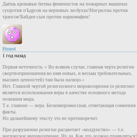
Даёшь кровавые битвы феминисток на пожарных машинах
супротив пЪдрсов на верховых лесбухах!Нигриллы против
трансов!Байден-сын против наркомафии!
Hmm4
1 год назад
Первая неточность: » ‎Во ‎всяком‏ ‎случае, ‎главная‏ ‎черта ‎религии‏
‎(жертвоприношения‏ ‎во‏ ‎имя ‎новых,‏ ‎и ‎весьма ‎требовательных,
‎высших‏ ‎ценностей) ‎там‏ ‎была‏ ‎налицо.»
Нет. Главной чертой религиозного мировоззрения (и религии)
является использования веры в качестве основного метода
познания мира.
Т.е. главное — вера. Бескомпромиссная, отметающая сомнения
факты.
Но дальнейшему тексту это не противоречит.
При разрушении религии расцветает «колдунство» — т.е.
магическое мировоззрение. Ну да. Как это должно проявляться