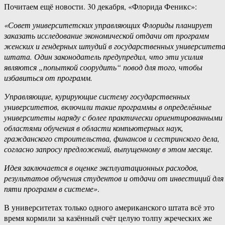
Почитаем ещё новости. 30 декабря, ‎«Флорида ‎Феникс»:
«Совет ‎университетских ‎управляющих ‎Флориды ‎планирует‏
‎заказать ‎исследование ‎экономической ‎отдачи‏ ‎от ‎программ‏
‎женских ‎и‏ ‎гендерных‏ ‎штудий в‏ ‎государственных ‎университетах‏
‎штата. ‎Один ‎законодатель ‎предупредил,‏ ‎что ‎эти‏ ‎усилия‏
‎являются‏ ‎„попыткой ‎соорудить“ ‎повод ‎для ‎того,‏ ‎чтобы
‎избавиться ‎от‏ ‎программ.
Управляющие,‏ ‎курирующие ‎систему‏ ‎государственных
‎университетов, ‎включили ‎такие‏ ‎программы ‎в ‎определённые‏
‎университеты‏ ‎наряду ‎с‏ ‎более ‎практически‏ ‎ориентированными
‎областями обучения ‎в ‎области ‎компьютерных‏ ‎наук,‏
‎гражданского‏ ‎строительства, ‎финансов‏ ‎и ‎сестринского‏ ‎дела,
‎согласно‏ ‎запросу‏ ‎предложений, ‎выпущенному‏ ‎в ‎этом ‎месяце.
Идея ‎заключается ‎в‏ ‎оценке ‎эксплуатационных‏ ‎расходов,‏
‎результатов‏ ‎обучения ‎студентов ‎и ‎отдачи‏ ‎от ‎инвестиций‏ ‎для
‎пяти‏ ‎программ‏ ‎в‏ ‎системе»
.
В ‎университетах ‎только ‎одного ‎американского ‎штата ‎всё ‎это
‎время‏ ‎кормили‏ ‎за ‎казённый ‎счёт ‎целую‏ ‎толпу ‎жреческих‏ ‎же