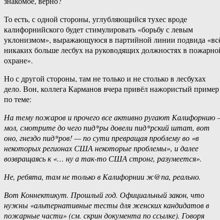
знакомое, верно?
То есть, с одной стороны, углубляющийся тухес вроде
калифорнийского будет стимулировать «борьбу с левым
уклонизмом», выражающуюся в партийной линии подвида «вс
никаких больше лесбух на руководящих должностях в пожарно
охране».
Но с другой стороны, там не только и не столько в лесбухах
дело. Вон, коллега Карманов вчера привёл нажористый пример
по теме:
На тему пожаров и прочего все активно ругают Калифорнию
мол, смотрите до чего пид*ры довели пид*рский штат, вот
оно, гнездо пид*ров! — по сути превращая проблему во «в
некоторых регионах США некоторые проблемы», и далее
возвращаясь к «… ну а так-то США стронг, разумеется».
Не, ребята, там не только в Калифорнии ж@па, реально.
Вот Коннектикут. Прошлый год. Официальный закон, что
нужны «альтернативные тесты для женских кандидатов в
пожарные части» (см. скрин документа по ссылке). Говоря