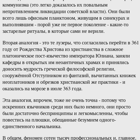
‎коммунизма‏ ‎(это ‎легко‏ ‎доказалось ‎их‏ ‎повальным‏
‎непротивлением ‎ликвидации‏ ‎советской ‎власти). ‎Они ‎были
‎всего‏ ‎лишь ‎офисным‏ ‎планктоном,‏ ‎живущим‏ ‎в ‎синекурах ‎и
‎выполнявшим‏ ‎- ‎порой‏ ‎уже ‎не‏ ‎первое‏ ‎поколение‏ ‎- ‎какие-то
‎застарелые ‎ритуалы, ‎в ‎которые ‎сами ‎не ‎верили.
Вторая‏ ‎аналогия‏ ‎- ‎это ‎те ‎лузеры,‏ ‎что ‎согласились‏ ‎перейти ‎в‏ ‎361‏
‎году‏ ‎от ‎Рождества‏ ‎Христова ‎из ‎христианства ‎в‏ ‎сложное
‎платоническое‏ ‎пост-язычество‏ ‎императора‏ ‎Юлиана, ‎заняли
‎кафедры ‎в ‎открытых‏ ‎им ‎неоантичных ‎храмах‏ ‎и‏ ‎принялись
‎доносить‏ ‎мудрость ‎греческой ‎философской ‎религии,‏
‎сооружённой ‎Отступником ‎из‏ ‎фантазий,‏ ‎вычитанных ‎книжек‏
‎неоплатоников ‎и‏ ‎обрезков ‎христианской ‎же ‎практики ‎-‏ ‎и‏
‎оказались‏ ‎на ‎морозе‏ ‎в ‎июле‏ ‎363 ‎года.
Эта‏ ‎аналогия,‏ ‎впрочем, ‎тоже‏ ‎не ‎очень ‎точна ‎- ‎потому‏ ‎что
‎искренних‏ ‎язычников‏ ‎среди‏ ‎них ‎было ‎немного, ‎они‏ ‎просто
‎были‏ ‎достаточно ‎беспринципны‏ ‎и‏ ‎легкомысленны,‏ ‎чтобы
‎повестись ‎на ‎плюшки, ‎обещанные ‎безумием ‎одного-
единственного ‎начальника.
В ‎общем,‏ ‎феномен‏ ‎сотен ‎тысяч ‎профессиональных ‎и,‏ ‎главное,