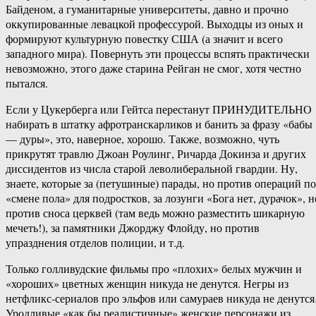
Байденом, а гуманитарные университеты, давно и прочно
оккупированные левацкой профессурой. Выходцы из оных и
формируют культурную повестку США (а значит и всего
западного мира). Повернуть эти процессы вспять практически
невозможно, этого даже старина Рейган не смог, хотя честно
пытался.
Если у Цукерберга или Гейтса перестанут ПРИНУДИТЕЛЬНО
набирать в штатку афротранскарликов и банить за фразу «бабы
— дуры», это, наверное, хорошо. Также, возможно, чуть
прикрутят травлю Джоан Роулинг, Ричарда Докинза и других
диссидентов из числа старой леволиберальной гвардии. Ну,
знаете, которые за (петушиные) парады, но против операций по
«смене пола» для подростков, за лозунги «Бога нет, дурачок», н
против сноса церквей (там ведь можно разместить шикарную
мечеть!), за памятники Джорджу Флойду, но против
упразднения отделов полиции, и т.д.
Только голливудские фильмы про «плохих» белых мужчин и
«хороших» цветных женщин никуда не денутся. Негры из
нетфликс-сериалов про эльфов или самураев никуда не денутся
Уродливые «как бы реалистичные» женские персонажи из