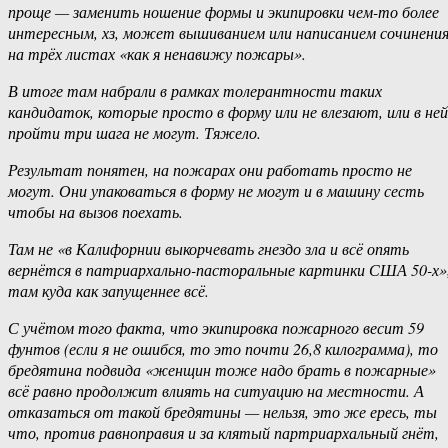
проще — заменить ношение формы и экипировки чем-то более
интересным, хз, может вышиванием или написанием сочинени
на трёх листах «как я ненавижу пожары».
В итоге там набрали в рамках толерантности таких
кандидаток, которые просто в форму или не влезают, или в ней
пройти три шага не могут. Тяжело.
Результат понятен, на пожарах они работать просто не
могут. Они упаковаться в форму не могут и в машину сесть
чтобы на вызов поехать.
Там не «в Калифорнии выкорчевать гнездо зла и всё опять
вернётся в патриархально-пасторальные картинки США 50-х»
там куда как запущеннее всё.
С учётом того факта, что экипировка пожарного весит 59
фунтов (если я не ошибся, то это почти 26,8 килограмма), то
бредятина подвида «женщин тоже надо брать в пожарные»
всё равно продолжит влиять на ситуацию на местности. А
отказаться от такой бредятины — нельзя, это же ересь, ты
что, против равноправия и за клятый партриархальный гнёт,