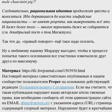
male chauvinist pig?!
Следовательно,
рациональная идиотия
продолжит цвести и
колоситься. Ибо дорвавшиеся до власти эльфийские
националисты — не имеют рецепта, как выкорчевать всё это.
И даже более того — многое корчевать даже не собираются
(см. декабрьский пост о тов.Маскопуло).
Так что да, «правый поворот» ещё таки надо осилить.
Ну а любимому нашему Мордору выгодно, чтобы в процессе
попытки такого осиливания все участники измочалили друг
друга по максимуму.
Материал
: https://ifc.livejournal.com/1503930.html
Настоящий материал самостоятельно опубликован в нашем
Proper
сообществе пользователем
на основании действующей
редакции
Пользовательского Соглашения
. Если вы считаете, чт
такая публикация нарушает ваши авторские и/или смежные
права, вам необходимо сообщить об этом администрации сайта
на EMAIL
abuse@newru.org
с указанием адреса (URL) страницы
содержащей спорный материал. Нарушение будет в кратчайши