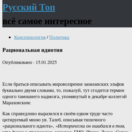
Русский Топ
всё самое интересное
Конспирология
/
Политика
Рациональная идиотия
Опубликовано
·
15.01.2025
Если браться описывать мировоззрение заокеанских эльфов
буквально двумя словами, то, пожалуй, тут сгодится термин
одного тамошнего надмозга, упомянутый в декабре коллегой
Мараховским:
Как‏ ‎справедливо‏ ‎выразился‏ ‎в ‎своём ‎едком ‎труде ‎часто‏
‎цитируемый ‎мною ‎ув.‏ ‎Талеб,‏ описывая типичного
‎«рационального‏ ‎идиота»,
«Исторически ‎он ‎ошибался ‎в‏ ‎том,
‎что ‎думал‏ ‎о‏ ‎сталинизме, ‎маоизме,‏ ‎ГМО, ‎Ираке,‏ ‎Ливии, ‎Сирии,