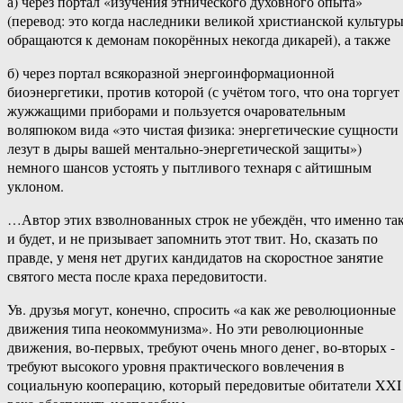
а) ‎через‏ ‎портал ‎«изучения ‎этнического ‎духовного‏ ‎опыта»
‎(перевод: ‎это‏ ‎когда‏ ‎наследники ‎великой‏ ‎христианской ‎культуры‏
‎обращаются ‎к ‎демонам ‎покорённых ‎некогда‏ ‎дикарей),‏ ‎а‏ ‎также
б) ‎через‏ ‎портал ‎всякоразной‏ ‎энергоинформационной
‎биоэнергетики,‏ ‎против‏ ‎которой ‎(с‏ ‎учётом ‎того, ‎что ‎она ‎торгует‏
‎жужжащими ‎приборами‏ ‎и‏ ‎пользуется‏ ‎очаровательным
‎воляпюком ‎вида ‎«это‏ ‎чистая ‎физика:‏ ‎энергетические ‎сущности‏
‎лезут‏ ‎в‏ ‎дыры ‎вашей ‎ментально-энергетической ‎защиты»)
немного ‎шансов ‎устоять ‎у ‎пытливого ‎технаря‏ ‎с‏ ‎айтишным
‎уклоном.
…Автор ‎этих ‎взволнованных‏ ‎строк ‎не‏ ‎убеждён, ‎что‏ ‎именно‏ ‎так‏
‎и ‎будет,‏ ‎и ‎не ‎призывает ‎запомнить‏ ‎этот ‎твит. Но,‏ ‎сказать‏ ‎по‏
‎правде, ‎у ‎меня ‎нет ‎других‏ ‎кандидатов ‎на ‎скоростное‏ ‎занятие‏
‎святого ‎места‏ ‎после ‎краха ‎передовитости.‎
Ув.‏ ‎друзья ‎могут, ‎конечно,‏ ‎спросить‏ ‎«а ‎как‏ ‎же ‎революционные‏
‎движения ‎типа ‎неокоммунизма». ‎Но ‎эти‏ ‎революционные‏
‎движения,‏ ‎во-первых, ‎требуют‏ ‎очень ‎много‏ ‎денег, ‎во-вторых‏ ‎-‏
‎требуют ‎высокого‏ ‎уровня ‎практического ‎вовлечения ‎в
‎социальную‏ ‎кооперацию, ‎который‏ ‎передовитые‏ ‎обитатели‏ ‎XXI