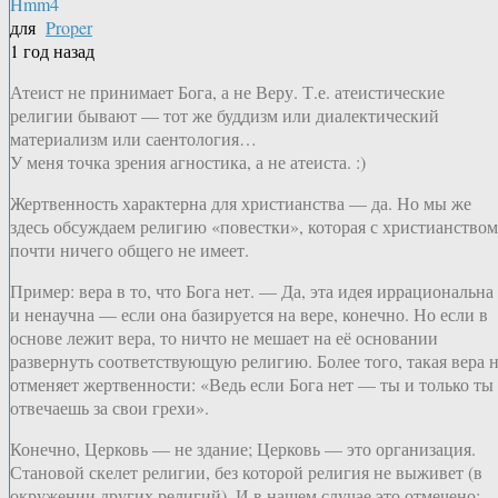
Hmm4
для
Proper
1 год назад
Атеист не принимает Бога, а не Веру. Т.е. атеистические
религии бывают — тот же буддизм или диалектический
материализм или саентология…
У меня точка зрения агностика, а не атеиста. :)
Жертвенность характерна для христианства — да. Но мы же
здесь обсуждаем религию «повестки», которая с христианством
почти ничего общего не имеет.
Пример: вера в то, что Бога нет. — Да, эта идея иррациональна
и ненаучна — если она базируется на вере, конечно. Но если в
основе лежит вера, то ничто не мешает на её основании
развернуть соответствующую религию. Более того, такая вера 
отменяет жертвенности: «Ведь если Бога нет — ты и только ты
отвечаешь за свои грехи».
Конечно, Церковь — не здание; Церковь — это организация.
Становой скелет религии, без которой религия не выживет (в
окружении других религий). И в нашем случае это отмечено: