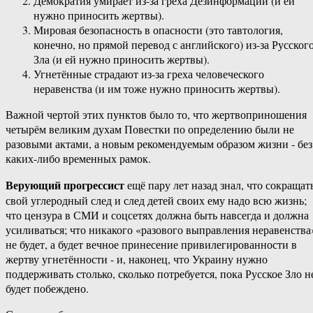
Демократия‏ ‎умирает ‎из-за ‎греха ‎Дезинформации ‎(и‏ ‎ей‏
‎нужно‏ ‎приносить ‎жертвы).
Мировая‏ ‎безопасность ‎в‏ ‎опасности ‎(это‏ ‎тавтология,‏
‎конечно, ‎но‏ ‎прямой ‎перевод ‎с ‎английского) ‎из-за‏ ‎Русского
‎Зла‏ ‎(и‏ ‎ей‏ ‎нужно ‎приносить ‎жертвы).
Угнетённые ‎страдают‏ ‎из-за ‎греха‏ ‎человеческого
‎неравенства‏ ‎(и‏ ‎им‏ ‎тоже ‎нужно ‎приносить ‎жертвы).
Важной ‎чертой ‎этих ‎пунктов ‎было ‎то,‏ ‎что‏ ‎жертвоприношения
‎четырём ‎великим ‎духам‏ ‎Повестки ‎по‏ ‎определению ‎были‏ ‎не‏
‎разовыми‏ ‎актами, ‎а‏ ‎новым ‎рекомендуемым ‎образом ‎жизни‏ ‎- ‎без‏
‎каких-либо‏ ‎временных‏ ‎рамок.
Верующий ‎прогрессист
‎ещё ‎пару ‎лет‏ ‎назад ‎знал, ‎что‏ ‎сокращать‏
‎свой ‎углеродный‏ ‎след ‎и ‎след ‎детей‏ ‎своих ‎ему ‎надо‏ ‎всю‏ ‎жизнь;
‎что‏ ‎цензура ‎в‏ ‎СМИ ‎и ‎соцсетях ‎должна ‎быть‏ ‎навсегда‏ ‎и‏ ‎должна
‎усиливаться;‏ ‎что ‎никакого‏ ‎«разового ‎выправления‏ ‎неравенства»‏
‎не ‎будет,‏ ‎а ‎будет ‎вечное ‎принесение ‎привилегированности‏ ‎в
‎жертву‏ ‎угнетённости‏ ‎-‏ ‎и, ‎наконец, ‎что ‎Украину‏ ‎нужно
‎поддерживать‏ ‎столько, ‎сколько‏ ‎потребуется,‏ ‎пока‏ ‎Русское ‎Зло ‎не
‎будет ‎побеждено.