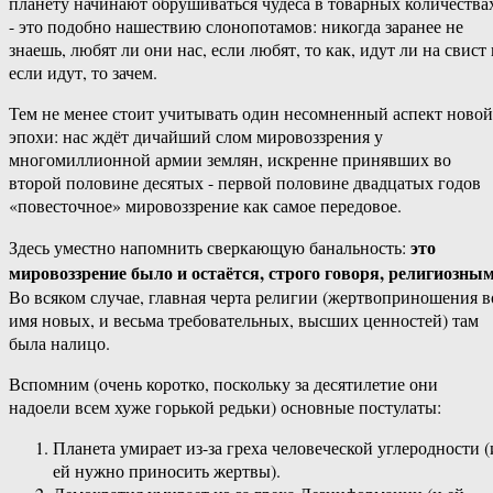
‎планету ‎начинают ‎обрушиваться‏ ‎чудеса ‎в‏ ‎товарных‏ ‎количествах‏
‎- ‎это ‎подобно ‎нашествию ‎слонопотамов:‏ ‎никогда ‎заранее ‎не‏
‎знаешь,‏ ‎любят ‎ли‏ ‎они ‎нас, ‎если ‎любят,‏ ‎то ‎как, идут ‎ли‏ ‎на‏ ‎свист ‎и‏
‎если ‎идут,‏ ‎то ‎зачем.
Тем ‎не ‎менее ‎стоит‏ ‎учитывать‏ ‎один‏ ‎несомненный ‎аспект‏ ‎новой
‎эпохи:‏ ‎нас ‎ждёт‏ ‎дичайший‏ ‎слом ‎мировоззрения у‏
‎многомиллионной ‎армии ‎землян, ‎искренне ‎принявших‏ ‎во
‎второй‏ ‎половине‏ ‎десятых‏ ‎- ‎первой ‎половине ‎двадцатых‏ ‎годов
‎«повесточное»‏ ‎мировоззрение ‎как‏ ‎самое‏ ‎передовое.
‎это
Здесь‏ ‎уместно ‎напомнить ‎сверкающую ‎банальность:
‎мировоззрение ‎было ‎и ‎остаётся,‏ ‎строго‏ ‎говоря, ‎религиозны
‎Во ‎всяком‏ ‎случае, ‎главная‏ ‎черта ‎религии‏ ‎(жертвоприношения‏ ‎во‏
‎имя ‎новых,‏ ‎и ‎весьма ‎требовательных, ‎высших‏ ‎ценностей) ‎там‏
‎была‏ ‎налицо.
Вспомним‏ ‎(очень ‎коротко, ‎поскольку ‎за ‎десятилетие‏ ‎они
‎надоели ‎всем‏ ‎хуже‏ ‎горькой ‎редьки)‏ ‎основные ‎постулаты:
Планета ‎умирает ‎из-за‏ ‎греха ‎человеческой ‎углеродности‏ ‎(и‏
‎ей ‎нужно‏ ‎приносить ‎жертвы).