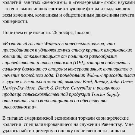
‎коллегий,‏ ‎занятых‏ ‎«женскими» и ‎«гендерными»‏ ‎якобы науками
‎- ‎то ‎есть‏ ‎выносивших ‎соответствующие‏ ‎фетвы‏ ‎и‏ ‎выдававших
‎всем ‎явлениям, ‎компаниям ‎и‏ ‎общественным ‎движениям ‎печати‏
‎кошерности.
Почитаем‏ ещё новости. 26 ноября,‏ ‎Inc.com:
«Розничный ‎гигант ‎Walmart ‎в‏ ‎понедельник ‎заявил, ‎что‏
‎присоединится‏ ‎к ‎удлиняющемуся‏ ‎списку ‎крупных‏ ‎американских
‎компаний, ‎отказывающихся ‎от ‎политики‏ ‎разнообразия,‏
‎справедливости‏ ‎и ‎инклюзивности‏ ‎(DEI), ‎которая‏ ‎подверглась
‎сильному‏ ‎давлению‏ ‎со ‎стороны‏ ‎консервативных ‎активистов ‎в
‎течение ‎последнего‏ ‎года. ‎В‏ ‎понедельник‏ ‎Walmart‏ ‎присоединилась
‎к ‎группе ‎известных‏ ‎компаний, ‎включая‏ ‎Ford, ‎Boeing,‏ ‎John‏ ‎Deere,‏
‎Harley-Davidson, ‎Black ‎& ‎Decker, ‎Caterpillar ‎и ‎розничного
‎продавца ‎сельскохозяйственной‏ ‎продукции‏ ‎Tractor ‎Supply,
‎отказавшись ‎от‏ ‎своих ‎инициатив‏ ‎по ‎обеспечению‏
‎инклюзивности»
.
В‏ ‎титанах‏ ‎американской ‎экономики‏ ‎торчали ‎свои ‎жреческие
‎коллегии,‏ ‎специализировавшиеся ‎на‏ ‎служении‏ ‎Равенству.‏ ‎Мне
‎удалось ‎найти ‎примерную оценку их‏ ‎численности ‎лишь ‎на‏