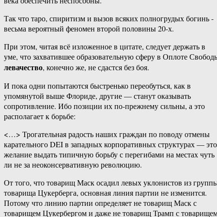
‎века ‎обеспечить ‎неспособны.
Так‏ ‎что ‎таро,‏ ‎спиритизм ‎и‏ ‎вызов‏ ‎всяких‏ ‎полногрудых ‎богинь ‎-
‎весьма ‎вероятный ‎феномен ‎второй ‎половины ‎20-х.
При этом, читая всё изложенное в цитате, следует держать в
уме, что захватившее образовательную сферу в Оплоте Свобод
левачество
, конечно же, не сдастся без боя.
И пока одни попытаются быстренько переобуться, как в
упомянутой выше Флориде, другие — станут оказывать
сопротивление. Ибо позиции их по-прежнему сильны, а это
располагает к борьбе:
<…> Трогательная радость наших граждан по поводу отмены
карательного DEI в западных корпоративных структурах — это
желание выдать типичную борьбу с перегибами на местах чуть
ли не за неоконсервативную революцию.
От того, что товарищ Маск осадил левых уклонистов из групп
товарища Цукерберга, основная линия партии не изменится.
Потому что линию партии определяет не товарищ Маск с
товарищем Цукербергом и даже не товарищ Трамп с товарище