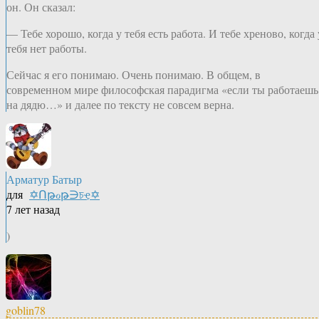
он. Он сказал:
— Тебе хорошо, когда у тебя есть работа. И тебе хреново, когда 
тебя нет работы.
Сейчас я его понимаю. Очень понимаю. В общем, в
современном мире философская парадигма «если ты работаешь
на дядю…» и далее по тексту не совсем верна.
Арматур Батыр
для
✡Ոթℴթ∋চҿ✡
7 лет назад
)
goblin78