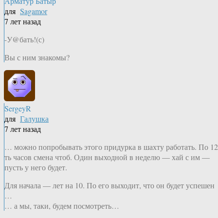
Арматур Батыр
для
Sagamor
7 лет назад
-У@бать!(с)
Вы с ним знакомы?
SergeyR
для
Галушка
7 лет назад
… можно попробывать этого придурка в шахту работать. По 12
ть часов смена чтоб. Один выходной в неделю — хай с им —
пусть у него будет.
Для начала — лет на 10. По его выходит, что он будет успешен
…
… а мы, таки, будем посмотреть…