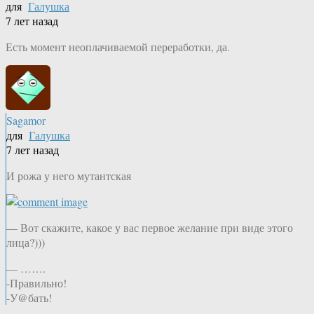
для
Галушка
7 лет назад
Есть момент неоплачиваемой переработки, да.
Sagamor
для
Галушка
7 лет назад
И рожа у него мутантская
— Вот скажите, какое у вас первое желание при виде этого
лица?)))
— …….
-Правильно!
-У@бать!