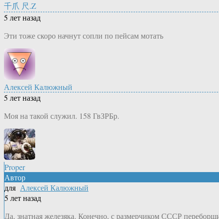
千爪 尺.Z
5 лет назад
Эти тоже скоро начнут сопли по пейсам мотать
Алексей Калюжный
5 лет назад
Моя на такой служил. 158 ГвЗРБр.
Proper
Автор
для
Алексей Калюжный
5 лет назад
Да, знатная железяка. Конечно, с размерчиком СССР переборщ