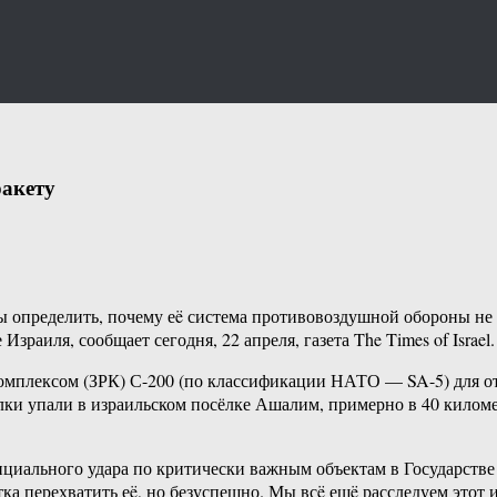
ракету
определить, почему еë система противовоздушной обороны не с
аиля, сообщает сегодня, 22 апреля, газета The Times of Israel.
 комплексом (ЗРК) С-200 (по классификации НАТО — SA-5) для
сколки упали в израильском посёлке Ашалим, примерно в 40 кило
.
иального удара по критически важным объектам в Государстве И
ка перехватить еë, но безуспешно. Мы всë ещë расследуем этот 