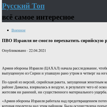
Русский Топ
всё самое интересное
Военное
ПВО Израиля не смогло перехватить сирийскую 
Опубликовано
·
22.04.2021
Армия обороны Израиля (ЦАХАЛ) начала расследование, чтобы 
выпущенную из Сирии и упавшую рано утром в четверг на юге Изр
По одной из версий, сирийская ракета, запущенная зенитным
районе Дамаска, взорвалась в воздухе, в результате чего еë о
жителям ни ранений, ни существенного материального ущерба
«Армия обороны Израиля работала над предотвращением потенц
которая пролетела над этим районом. Была осуществлена попыт