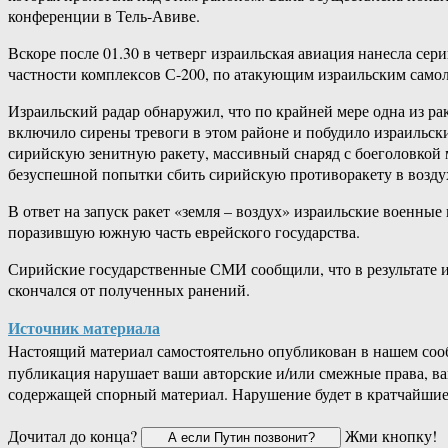
конференции в Тель-Авиве.
Вскоре после 01.30 в четверг израильская авиация нанесла се
частности комплексов С-200, по атакующим израильским сам
Израильский радар обнаружил, что по крайней мере одна из ра
включило сирены тревоги в этом районе и побудило израильс
сирийскую зенитную ракету, массивный снаряд с боеголовкой м
безуспешной попытки сбить сирийскую противоракету в возду
В ответ на запуск ракет «земля – воздух» израильские военные
поразившую южную часть еврейского государства.
Сирийские государственные СМИ сообщили, что в результате 
скончался от полученных ранений.
Источник материала
Настоящий материал самостоятельно опубликован в нашем соо
публикация нарушает ваши авторские и/или смежные права, в
содержащей спорный материал. Нарушение будет в кратчайшие
Дочитал до конца?
Жми кнопку!