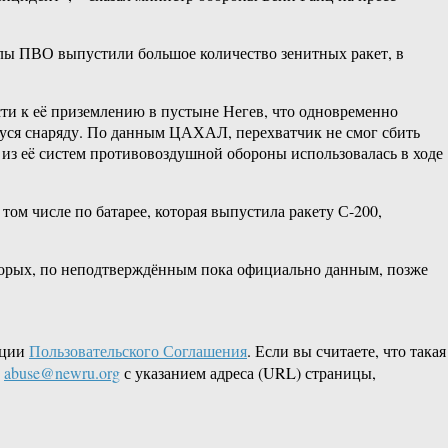
силы ПВО выпустили большое количество зенитных ракет, в
сти к еë приземлению в пустыне Негев, что одновременно
уся снаряду. По данным ЦАХАЛ, перехватчик не смог сбить
 из еë систем противовоздушной обороны использовалась в ходе
том числе по батарее, которая выпустила ракету С-200,
оторых, по неподтверждённым пока официально данным, позже
кции
Пользовательского Соглашения
. Если вы считаете, что такая
L
abuse@newru.org
с указанием адреса (URL) страницы,