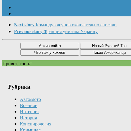
Next story
Команду клоунов окончательно списали
Previous story
Франция унизила Украину
Привет, гость!
Рубрики
Авто/мото
Военное
Интернет
История
Конспирология
Криминал