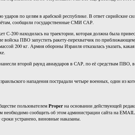
рию ударов по целям в арабской республике. В ответ сирийские 
олётам, сообщили государственные СМИ САР.
кет С-200 находилась на траектории, которая должна была приве
кие войска ПВО запустить ракету-перехватчик по приближающем
ассой 200 кг. Армия обороны Израиля отказалась указать, какая
хе.
 нанесли второй раунд авиаударов в САР, по еë средствам ПВО, в 
израильского нападения пострадали четыре военных, один из к
Proper
бществе пользователем
на основании действующей реда
ам необходимо сообщить об этом администрации сайта на EMAI
 сроки устранено, виновные наказаны.